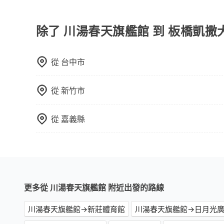
當您需要取消旅行行程時，旅步提供比其他業者更
車前一天的凌晨六點前完成取消訂單作業，旅步就
時也確保乘客的權益。
除了 川湯春天旗艦館 到 板橋凱
從
台中市
從
新竹市
從
嘉義縣
更多從 川湯春天旗艦館 附近出發的路線
川湯春天旗艦館→新莊體育館
川湯春天旗艦館→日月光