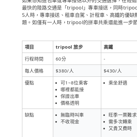
如果想知道包車或專車接送以外的交通選擇，在經過
最快的陸路交通是「tripool」專車接送，同時tri
5人時，專車接送、租車自駕、計程車、高鐵的優缺
題。如僅有一人時，tripool的拼車共乘還能進一
項目
tripool 旅步
高鐵
行程時間
60分
-
每人價格
$380/人
$430/人
優點
可1~8位乘客
乘坐舒適
哪裡都能接
保證出車
價格透明
缺點
無臨時叫車
旺季一票難求
不收現金
需多次轉乘
又貴又費時