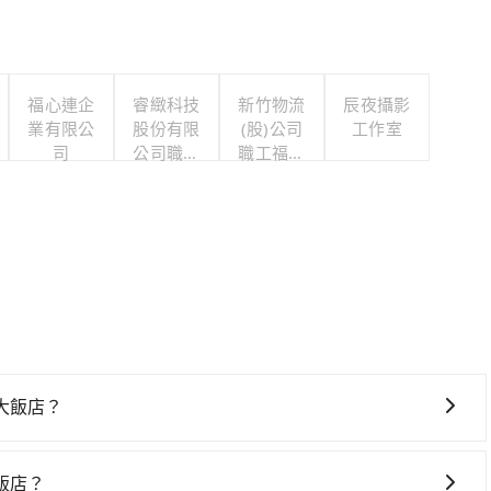
福心連企
睿緻科技
新竹物流
辰夜攝影
業有限公
股份有限
(股)公司
工作室
司
公司職工
職工福利
福利委員
委員會
會
大飯店？
佳選擇，高鐵較貴、費時、轉車麻煩，且難叫計程車前往高鐵
6:15到22:50，過了末班車到清晨的時段，還是要找其他交
飯店？