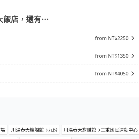
具彈性的取消政策，以給予乘客更多的保障和方便。只需在用
承諾會無條件全額退款，讓乘客感到安心之餘，降低風險的同
撒大飯店，還有⋯
from NT$
2250
from NT$
1350
from NT$
4050
廣場
川湯春天旗艦館→九份
川湯春天旗艦館→三重國民運動中心