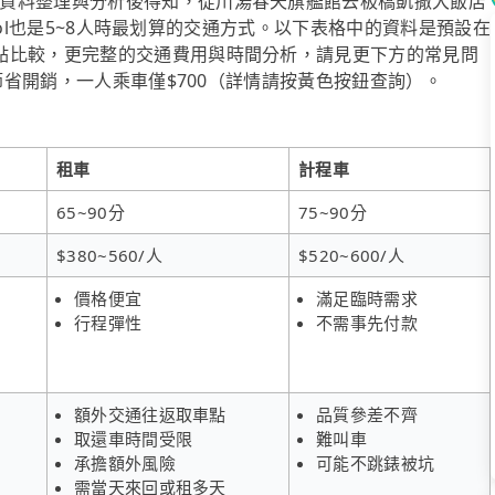
資料整理與分析後得知，從川湯春天旗艦館去板橋凱撒大飯店
pool也是5~8人時最划算的交通方式。以下表格中的資料是預設在
點比較，更完整的交通費用與時間分析，請見更下方的常見問
步節省開銷，一人乘車僅$700（詳情請按黃色按鈕查詢）。
租車
計程車
65~90分
75~90分
$380~560/人
$520~600/人
價格便宜
滿足臨時需求
行程彈性
不需事先付款
額外交通往返取車點
品質參差不齊
取還車時間受限
難叫車
承擔額外風險
可能不跳錶被坑
需當天來回或租多天