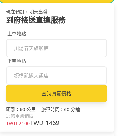
現在預訂，明天出發
到府接送直達服務
上車地點
下車地點
查詢真實價格
距離
：
60 公里
｜
旅程時間
：
60 分鐘
您的車資預估
TWD
1469
TWD
2100