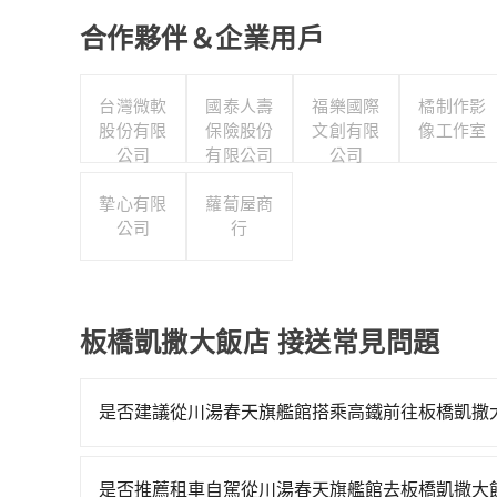
合作夥伴＆企業用戶
台灣微軟
國泰人壽
福樂國際
橘制作影
股份有限
保險股份
文創有限
像工作室
公司
有限公司
公司
摯心有限
蘿蔔屋商
公司
行
板橋凱撒大飯店 接送常見問題
是否建議從川湯春天旗艦館搭乘高鐵前往板橋凱撒
從川湯春天旗艦館搭高鐵去板橋凱撒大飯店絕非最
站！南港-板橋雖然一天最多時有90班車次，從最早0
是否推薦租車自駕從川湯春天旗艦館去板橋凱撒大