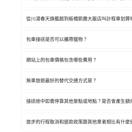
通方案。假設從川湯春天旗艦館 (宜蘭縣礁溪鄉) 
如果你有台灣駕照且對自己駕駛技術有信心，且在
50分鐘。抵達高鐵站後，步行進站、現場購票並於月
天就要來回，那在宜蘭路邊可隨租隨借的iRent應該
高鐵從南港站前往板橋高鐵站，每人票價70元，再
從川湯春天旗艦館到板橋凱撒大飯店叫計程車划算
$115~205承租小轎車，每公里再額外加收$3.
步行一段路或者搭乘公車抵達最終的目的地。全程加
如選擇小黃直達，在宜蘭可以透過app叫車的有55688台
$950~1,400（金額差異來自於平假日、車款差
均每人花費為430元。不過宜蘭縣領有合法執照的計
到車，也可考慮打電話至附近的計程車隊，如礁溪
40元路邊停車費用預估進去，但額外的汽車保險與可
說，臨時要叫小黃的難度是雙北大城市的100倍。
包車接送是否可以攜帶寵物？
跳錶計算，價格約為1,290~1,500元間，若改選
型，如Toyota Yaris、Prius C、Vios
費，看乘客是外地人便漫天喊價或恣意繞路。但如果全
可以的，tripool 旅步提供「寵物友善車」服
臨時叫車，那要注意宜蘭縣僅有合法計程車約750輛
九人座可供選擇，而且無人租車最令人詬病的就是
元，費時1小時。選擇搭乘高鐵而不預約包車，不僅
寵物同行。且為了行程安全，請勿將寵物抱出來或
度是台北或新北的100倍之多。再加上宜蘭縣有些
車門仍未被修理，每一次租車都好像在開樂透一樣
網站上的包車價格包含哪些費用？
乘與等車上，現在還不馬上來預約tripool！如果你
上網預約，以免當場被坑受騙。雖然川湯春天旗艦
遲尚未歸還，又或者要還車時卻偏偏找不到停車位
可再節省50%的交通費用。
網站上的價格已包含基本車趟所有費用，即最高 3
超過四位時，叫兩輛計程車的費用就貴了，改預約一輛t
最後，雖然路邊隨租隨還看似方便，但實際使用時
產生。
無車旅遊最好的替代交通方式是？
有段距離，在遇到下雨天或者載行李時，就顯得非
如果您沒有車，想要出門旅遊，最好的替代交通方
車、捷運、客運等，或者考慮租車。如果您想要更
接送途中如需停靠其他景點或地點？是否會產生額
務，由專人到府接送，讓您更加輕鬆自在。
當您預約旅步的「單程專車」，如果需要在途中加點
里內，需額外支付 200 元，且每個點最多停留 
旅步的行程取消和退款政策跟其他業者相比有什麼
擇「計時包車」，中途需要加點停靠，則不需要額