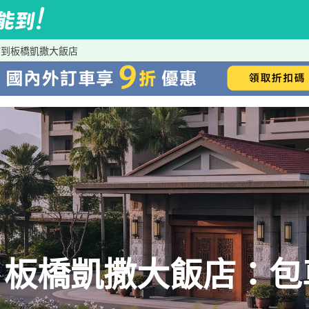
館到板橋凱撒大飯店
→板橋凱撒大飯店：包