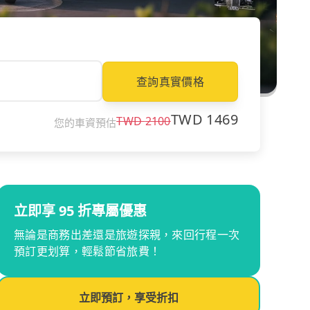
查詢真實價格
TWD
1469
TWD
2100
您的車資預估
立即享 95 折專屬優惠
無論是商務出差還是旅遊探親，來回行程一次
預訂更划算，輕鬆節省旅費！
立即預訂，享受折扣