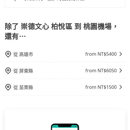
用。
行證之小型車。如果您的出行路線會經過高乘載管制時
根據google的評價，tripool的服務品質整體上是非常穩
段和路段，建議最好配合至少兩名以上乘客。
定及可靠的，大多數的使用者都給予了高分評價。此
外，tripool司機專業的駕駛和親切服務態度也獲得了許
除了 崇德文心 柏悅區 到 桃園機場，
多好評，價格透明無隱藏費用、相比其他業者提供的用
還有⋯
車前一日凌晨6點前取消均可無條件全額退費的承諾，讓
您的旅程能更有彈性及保障。
from NT$
5400
從
高雄市
from NT$
6050
從
屏東縣
from NT$
1500
從
苗栗縣