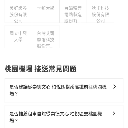
美好證券
世新大學
台灣積體
狄卡科技
股份有限
電路製造
股份有限
公司
股份有限
公司
公司
國立中興
台灣艾司
大學
摩爾科技
股份有限
公司
桃園機場 接送常見問題
是否建議從崇德文心 柏悅區搭乘高鐵前往桃園機
場？
若要從崇德文心 柏悅區搭高鐵前往桃園機場，高鐵較
貴、費時，且難叫計程車前往高鐵站！從最早06:15一直
是否推薦租車自駕從崇德文心 柏悅區去桃園機
到22:50，南港-桃園一天最多有72班次高鐵可搭乘。假
場？
設從崇德文心 柏悅區 (花蓮縣秀林鄉) 前往最靠近的南港