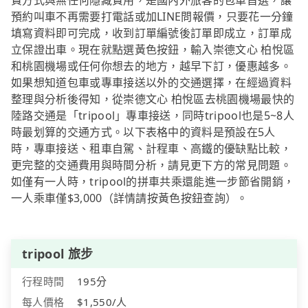
費方式與無任何隱藏費用，是國內外旅客的包車首選，讓
預約叫車不再需要打電話或加LINE問報價，只要花一分鐘
填寫資料即可完成，收到訂單編號後訂單即成立，訂單成
立保證出車。現在就點選黃色按鈕，輸入崇德文心 柏悅區
和桃園機場或任何你想去的地方，越早下訂，優惠越多。
如果想知道包車或專車接送以外的交通選擇，在經過資料
整理與分析後得知，從崇德文心 柏悅區去桃園機場最快的
陸路交通是「tripool」專車接送，同時tripool也是5~8人
時最划算的交通方式。以下表格中的資料是預設在5人
時，專車接送、租車自駕、計程車、高鐵的優缺點比較，
更完整的交通費用與時間分析，請見更下方的常見問題。
如僅有一人時，tripool的拼車共乘還能進一步節省開銷，
一人乘車僅$3,000（詳情請按黃色按鈕查詢）。
tripool 旅步
行程時間
195分
每人價格
$1,550/人