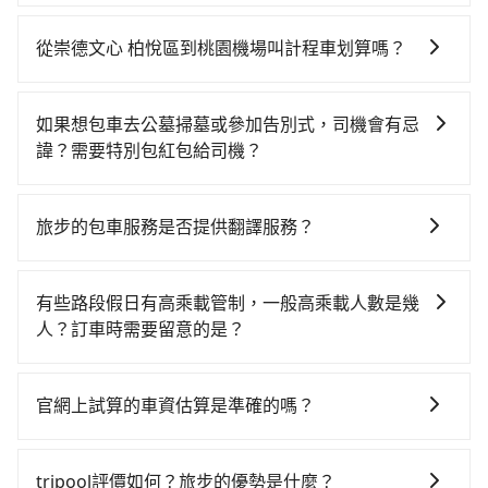
如果你考慮租車自駕，很不幸的，崇德文心 柏悅區周圍
高鐵站，叫一輛計程車花費約4,700元、車程約199分
應該沒有半間租車公司，如果不想額外花時間搭車前往
鐘。抵達高鐵站後，步行進站、現場購票並於月台排隊
從崇德文心 柏悅區到桃園機場叫計程車划算嗎？
鄰近市區租車，也不想花大錢叫計程車前往桃園機場，
的時間約20分鐘，再乘坐28~34分鐘（平均32分）的高
如選擇小黃直達，在花蓮可以透過app叫車的有55688台
tripool直達專車就是你最佳選擇。
鐵從南港站前往桃園高鐵站，每人票價200元，再用5分
灣大車隊。依照里程跳錶計算，價格約為4,230~6,300元
鐘出站、等待車站前排班的計程車，搭上小黃後約花20
如果想包車去公墓掃墓或參加告別式，司機會有忌
間，若改選tripool的專車服務可再更便宜。但如果你無
分鐘、車費400元後，抵達桃園機場 (桃園市大園區) 的
諱？需要特別包紅包給司機？
法提前預約，或偏好臨時叫車，那要注意花蓮縣僅有合
目的地。全程加上轉車時間共4小時36分鐘，假設5位同
如果您需要包車前往公墓掃墓或參加告別式，一般司機
法計程車約1,010輛，計程車密度為雙北的0.5%，也就是
行，高鐵加轉乘之平均每人花費為2,240元。不過花蓮縣
都會提供接送服務。不過，如果您有其他特殊要求，例
說要臨時叫到小黃的難度是台北或新北的200倍之多。再
旅步的包車服務是否提供翻譯服務？
領有合法執照的計程車僅有1,000多輛，計程車的密度為
如需要載運骨灰罈或在車上進行法事等作業，建議在訂
加上花蓮縣有些計程車司機不按錶計費，約有32%會採
雙北的0.5%，換句話說，臨時要叫小黃的難度是雙北大
若您有外語導覽、翻譯需求，您可以先來信旅步，會有
車前先向客服詢問是否有相應的司機可配合，以避免後
現場議價，建議最好先上網預約，以免當場被坑受騙。
城市的200倍。縱使幸運攔到一輛小黃了，花蓮縣少部分
專人回覆您。
續爭議。此外，是否需要給司機紅包或小費，則可以由
雖然崇德文心 柏悅區到桃園機場的跳表小黃可能較為便
有些路段假日有高乘載管制，一般高乘載人數是幾
小黃司機不按表收費，看乘客是外地人便漫天喊價或恣
您自行決定。不過，建議可事先詢問司機是否接受。」
宜，但當你們人數超過四位時，叫兩輛計程車的費用就
人？訂車時需要留意的是？
意繞路。但如果全程使用tripool並到府專車接送，則每
貴了，改預約一輛tripool的九人座廂型車最高可省
人平均花費約1,550元，費時3小時13分鐘。選擇搭乘高
當某些特定路段塞車情況嚴重時，為了維持交通秩序和
$700。
鐵而不預約包車，不僅每人至少額外負擔690元車資，而
道路安全，政府會實施高乘載管制，限制只有符合以下
官網上試算的車資估算是準確的嗎？
且更會額外浪費83分鐘在轉乘與等車上，現在還不馬上
四種車輛可以通行：(一) 乘載3人(含駕駛和小孩)以上的
來預約tripool！如果你是三人以下要乘車，也可參考
因為官網的試算價格是即時的，如果您試算完後即下
小型車，(二) 大型客車，(三) 計程車，(四) 駕駛或乘客持
tripool的拼車共乘服務，最多可再節省50%的交通費
單，價格就是準確的。
有身心障礙證明、記者證或「高速公路高乘載管制」通
tripool評價如何？旅步的優勢是什麼？