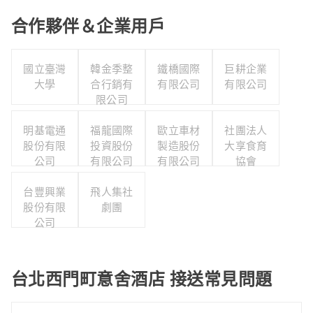
合作夥伴＆企業用戶
國立臺灣
韓金季整
鐵橋國際
巨耕企業
大學
合行銷有
有限公司
有限公司
限公司
明基電通
福龍國際
歐立車材
社團法人
股份有限
投資股份
製造股份
大享食育
公司
有限公司
有限公司
協會
台豐興業
飛人集社
股份有限
劇團
公司
台北西門町意舍酒店 接送常見問題