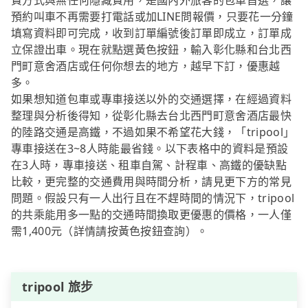
費方式與無任何隱藏費用，是國內外旅客的包車首選，讓
預約叫車不再需要打電話或加LINE問報價，只要花一分鐘
填寫資料即可完成，收到訂單編號後訂單即成立，訂單成
立保證出車。現在就點選黃色按鈕，輸入彰化縣和台北西
門町意舍酒店或任何你想去的地方，越早下訂，優惠越
多。
如果想知道包車或專車接送以外的交通選擇，在經過資料
整理與分析後得知，從彰化縣去台北西門町意舍酒店最快
的陸路交通是高鐵，不過如果不希望花大錢，「tripool」
專車接送在3~8人時能最省錢。以下表格中的資料是預設
在3人時，專車接送、租車自駕、計程車、高鐵的優缺點
比較，更完整的交通費用與時間分析，請見更下方的常見
問題。假設只有一人出行且在不趕時間的情況下，tripool
的共乘能用多一點的交通時間換取更優惠的價格，一人僅
需1,400元（詳情請按黃色按鈕查詢）。
tripool 旅步