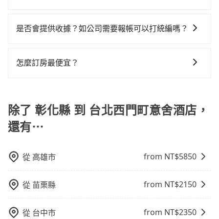
查到真實價格，照著步驟填寫完乘客資料與線上刷卡，
計費，約有25%會採現場議價，建議最好先上網預約，
專車接送才是前往旅宿最便宜方便的選擇。
價或恣意繞路。但如果全程使用tripool並到府專車接
因包車費用會隨著您選用2-12小時不等的包車時數、所
訂單即成立。在拿到訂單編號後，隨即會在手機上收到
以免當場被坑受騙。綜合以上，無論在價格或服務品質
送，則每人平均花費約930元，費時2小時47分鐘。長距
需行程的公里數及車型而有所不同，建議可以直接上旅
簡訊以及電子郵件確認信，如此就完成預約了，而司機
是否會提供收據？如公司需要報帳可以打統編嗎？
上，tripool都是你從彰化縣到台北西門町意舍酒店的最
離移動確實搭乘高鐵可以比坐車快，但卻要額外支出約0
步官網一鍵查價，即時試算您包車費用，清楚透明，且
與車輛的詳細資料，將於乘車前一晚八點透過SMS和
佳選擇。
元的交通費，所以對於不是這麼趕時間的人來說，預約
在乘車結束後一週內，tripool都會透過第三方系統寄出
無隱藏費用。
EMAIL提供。一旦付款完畢，tripool保證出車。一般建
tripool還是比較划算的。如果你僅有兩位乘車，也可參
旅行業代收轉付電子收據，如果公司需要報公帳，在預
議出發前一天中午以前完成預約，越早下訂價格越低
怎麼訂房最便宜？
考tripool的拼車共乘服務，最多可再節省50%的交通費
約付款前可以輸入公司的抬頭與統編，可向國稅局報
價，如臨時需要，前一天傍晚五點前仍會收單，最遲如
用。
現在旅客預訂飯店已經很少透過旅行社，大多是透過
帳，且免加收5%稅金。在收到後，可自行列印留存或報
當天下午過後乘車，四小時前仍能預約。
OTA (online travel agent) 來完成，除了可以快速依據
帳，完全符合台灣的法律規範。
地區、價位、人數、特殊需求來搜尋適合的旅店與房
除了 彰化縣 到 台北西門町意舍酒店，
型，更重要的是通常價格是官網的6~8折，如果又有加入
還有⋯
會員或者使用特定的信用卡，還可以累積點數做現金回
饋或未來換取免費的住房。台灣人常用的線上訂房平台
有Booking.com、Agoda.com、Hotels.com、
from NT$
5850
從
高雄市
Expedia.com、Trip.com等。正常來說，線上刷卡付款
完後預定就完成，事先不用電話確認空房，事後也不用
from NT$
2150
從
苗栗縣
告知付款完畢，一切都能在網路上操作。但有些較冷門
或規模較小的飯店，有可能再多平台同時上架而發生超
賣的現象，便有可能到了現場卻沒房可住的窘境，所以
from NT$
2350
從
台中市