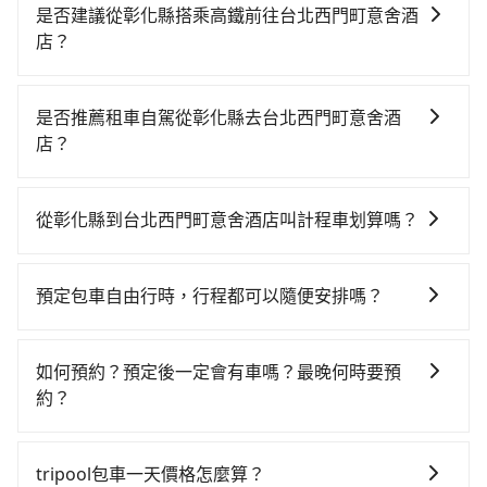
是否建議從彰化縣搭乘高鐵前往台北西門町意舍酒
店？
若要從彰化縣搭高鐵前往台北西門町意舍酒店，高鐵乘
坐舒適、省時、較貴，且難叫計程車前往高鐵站！從最
是否推薦租車自駕從彰化縣去台北西門町意舍酒
早06:05一直到23:03，台中-台北一天最多有105班次高
店？
鐵可搭乘。假設從彰化縣花壇鄉前往最靠近的台中高鐵
雖然從彰化縣到台北西門町意舍酒店可以選擇租車自
站，叫一輛計程車花費約500元、車程約30分鐘。抵達
駕，但花費可能不小。租車公司一般以天為單位計費，
高鐵站後，步行進站、現場購票並於月台排隊的時間約
從彰化縣到台北西門町意舍酒店叫計程車划算嗎？
小轎車如Toyota Yaris、Nissan Kicks，一天租金
20分鐘，再乘坐43~69分鐘（平均57分）的高鐵從台中
如選擇小黃直達，在彰化可以透過app叫車的有55688台
$1,500起，九人座如Hyundai Staria或Volkswagen
站前往台北高鐵站，每人票價700元，再用15分鐘出
灣大車隊、Uber和Yoxi，如果在路邊攔不到車，也可考
T6，一天租金約$4,500，油錢（每公里約3元）、
站、等待車站前排班的計程車，搭上小黃後約花20分
預定包車自由行時，行程都可以隨便安排嗎？
慮打電話至附近的計程車隊，如彰化花壇兆峰計程車、
eTag（每公里約1元）、路邊停車（每小時約40元）、
鐘、車費200元後，抵達台北西門町意舍酒店 (台北市萬
只要不超出您選用的用車時間及行程總公里數，且行程
弘林汽車行等叫車看看。依照里程跳錶計算，價格約為
保險費、罰單另計。如果每日行駛里程超過200~400公
華區) 的目的地。全程加上轉車時間共2小時16分鐘，假
沒有到達海拔1500公里以上的山區，行程都是可以依照
4,930~5,900元間，但如改預約tripool可省高達
里，還會額外加收100~2,000元不等的超里程費用。由
如何預約？預定後一定會有車嗎？最晚何時要預
設3位同行，高鐵加轉乘之平均每人花費為930元。不過
您的需求安排的。
$3,100。但如果你無法提前預約，或偏好臨時叫車，那
於絕大多數的租車公司都沒法提供甲租乙還的服務，所
約？
彰化縣領有合法執照的計程車僅有1,600多輛，計程車的
要注意彰化縣僅有合法計程車約1,640輛，計程車密度為
以要不當天就需往返彰化縣與台北西門町意舍酒店，不
密度為雙北的3.7%，換句話說，臨時要叫小黃的難度是
如要預約從彰化縣前往台北西門町意舍酒店的專車接送
雙北的3.7%，也就是說要臨時叫到小黃的難度是台北或
然就是需要一次租用多天，如此預計小轎車的花費至少
雙北大城市的30倍。縱使幸運攔到一輛小黃了，彰化縣
服務，可直接線上輸入上下車地點或地址，三秒內即可
新北的30倍之多。再加上彰化縣有些計程車司機不按錶
tripool包車一天價格怎麼算？
$3,700、九人座$6,700起。透過app預約tripool的單程
少部分小黃司機不按表收費，看乘客是外地人便漫天喊