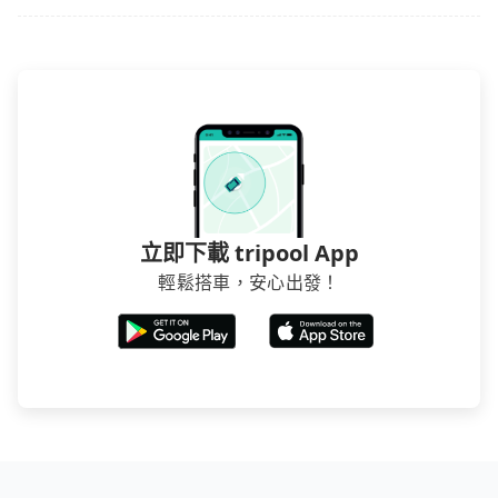
在預定時要不選擇評分高、評論多的飯店，不然就是還
要再人工電話與飯店確認。預訂民宿方面，如不怕麻
煩，有些時候直接打電話問的價格可能比民宿訂房網來
得便宜，但缺點就是多數要匯款並再人工確認。假如不
介意多花一點錢省下這些瑣碎的事，台灣本土的AsiaYo
或者國際Airbnb都值得推薦。
立即下載 tripool App
輕鬆搭車，安心出發！