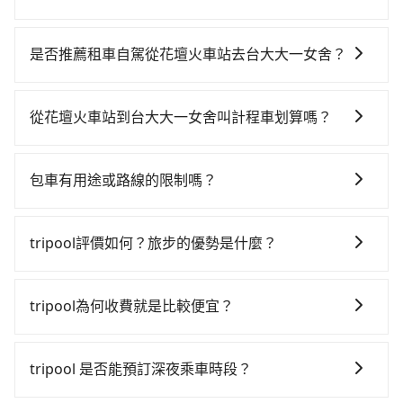
若要從花壇火車站搭高鐵前往台大大一女舍，高鐵乘坐
舒適、較貴、費時，且難叫計程車前往高鐵站！從最早
是否推薦租車自駕從花壇火車站去台大大一女舍？
06:05一直到23:03，台中-台北一天最多有105班次高鐵
如果你有台灣駕照且對自己駕駛技術有信心，且在車上
可搭乘。假設從花壇火車站 (彰化縣花壇鄉) 前往最靠近
時不需要閉目養神（因為要自己開車），最重要的是你
的台中高鐵站，叫一輛計程車花費約500元、車程約28
從花壇火車站到台大大一女舍叫計程車划算嗎？
當天就要來回，那在彰化路邊可隨租隨借的iRent應該是
分鐘。抵達高鐵站後，步行進站、現場購票並於月台排
如選擇小黃直達，在彰化可以透過app叫車的有55688台
你最便宜選擇。註冊完iRent的app後，可以每小時
隊的時間約20分鐘，再乘坐43~69分鐘（平均57分）的
灣大車隊、Uber和Yoxi，如果在路邊攔不到車，也可考
$115~205承租小轎車，每公里再額外加收$3.2，從花壇
高鐵從台中站前往台北高鐵站，每人票價700元，再用
包車有用途或路線的限制嗎？
慮打電話至花壇火車站附近的計程車隊，如彰化花壇兆
火車站到台大大一女舍的花費預估為$2,450~3,100（金
15分鐘出站、等待車站前排班的計程車，搭上小黃後約
不管是從花壇火車站前往台大大一女舍或是全台灣任何
峰計程車、弘林汽車行等叫車看看。依照里程跳錶計
額差異來自於平假日、車款差異、抵達目的地後多久原
花16分鐘、車費200元後，抵達台大大一女舍 (台北市大
地方，只要是長途交通且途中遵守台灣法律，無論是清
算，價格約為3,810~4,600元間，但如改預約tripool可
路返回），雖已將eTag和可能的每小時40元路邊停車費
tripool評價如何？旅步的優勢是什麼？
安區) 的目的地。全程加上轉車時間共2小時16分鐘，假
明掃墓、包車旅遊、參加喜宴/喪禮、就醫回診、登山露
省高達$1,700。但如果你無法提前預約，或偏好臨時叫
用預估進去，但額外的汽車保險與可能的罰單都需自
設4位同行，高鐵加轉乘之平均每人花費為880元。不過
根據google的評價，tripool的服務品質整體上是非常穩
營、學生搬家、投票返鄉、商務出差、貴賓來訪、寵物
車，那要注意彰化縣僅有合法計程車約1,640輛，計程車
付。再者，和運的iRent只提供最基本的車型，如Toyota
彰化縣領有合法執照的計程車僅有1,600多輛，計程車的
定及可靠的，大多數的使用者都給予了高分評價。此
檢疫、預約叫車、機場接送、定期洗腎、包月上下班，
密度為雙北的3.7%，也就是說要臨時叫到小黃的難度是
tripool為何收費就是比較便宜？
Yaris、Prius C、Vios這類乘坐體驗較差的車款，如果人
密度為雙北的3.7%，換句話說，臨時要叫小黃的難度是
外，tripool司機專業的駕駛和親切服務態度也獲得了許
或者任何跨縣市接送的需求，tripool都能滿足你。乘車
台北或新北的30倍之多。再加上彰化縣有些計程車司機
數超過四位，更是沒有較大的七人座或九人座可供選
雙北大城市的30倍。縱使幸運攔到一輛小黃了，彰化縣
對於平常就有在使用長程專車接送服務的乘客來說，第
多好評，價格透明無隱藏費用、相比其他業者提供的用
前一天下午五點以前完成預約，隔天保證出車。如需公
不按錶計費，約有25%會採現場議價，建議最好先上網
擇，而且無人租車最令人詬病的就是車況，打開車門才
少部分小黃司機不按表收費，看乘客是外地人便漫天喊
一次使用tripool的會擔心價格比市價便宜不少，是不是
車前一日凌晨6點前取消均可無條件全額退費的承諾，讓
司報帳打統編，在結帳時可以受理，並於乘車後一週內
tripool 是否能預訂深夜乘車時段？
預約，以免當場被坑受騙。綜合以上，無論在價格或服
發現仍有上一組乘客遺留的垃圾或者撞凹的車門仍未被
價或恣意繞路。但如果全程使用tripool並到府專車接
因為司機素質比較差、車上會有煙味、或者車齡過大，
您的旅程能更有彈性及保障。
寄出電子收據。
務品質上，tripool都是你從花壇火車站到台大大一女舍
修理，每一次租車都好像在開樂透一樣。另外，偶爾也
送，則每人平均花費約720元，費時2小時10分鐘。選擇