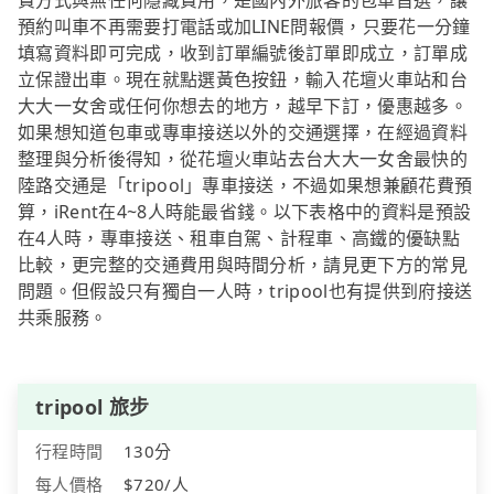
費方式與無任何隱藏費用，是國內外旅客的包車首選，讓
預約叫車不再需要打電話或加LINE問報價，只要花一分鐘
填寫資料即可完成，收到訂單編號後訂單即成立，訂單成
立保證出車。現在就點選黃色按鈕，輸入花壇火車站和台
大大一女舍或任何你想去的地方，越早下訂，優惠越多。
如果想知道包車或專車接送以外的交通選擇，在經過資料
整理與分析後得知，從花壇火車站去台大大一女舍最快的
陸路交通是「tripool」專車接送，不過如果想兼顧花費預
算，iRent在4~8人時能最省錢。以下表格中的資料是預設
在4人時，專車接送、租車自駕、計程車、高鐵的優缺點
比較，更完整的交通費用與時間分析，請見更下方的常見
問題。但假設只有獨自一人時，tripool也有提供到府接送
共乘服務。
tripool 旅步
行程時間
130分
每人價格
$720/人