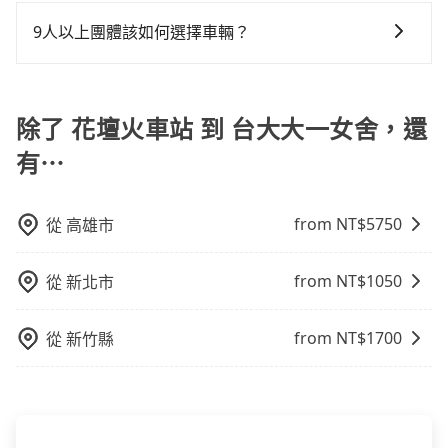
可以的！tripool 旅步全年無休並提供深夜接送服務。
但事實恰恰相反。tripool不僅有嚴密的篩選機制，定期
的最佳選擇。
會遇到明明已經預約了時間但上一位用戶卻遲遲尚未歸
搭乘高鐵而不預約包車，不僅每人至少額外負擔160元車
淘汰顧客評分較低的司機，且車輛均要求5年內新車，司
9人以上團體該如何選擇車輛？
還，又或者要還車時卻偏偏找不到停車位，對於急著用
資，而且更會額外浪費6分鐘在轉乘與等車上，現在還不
機也絕對不會在車內吸煙，於新冠肺炎期間也絕對全程
車或者要載其他乘客的人來說就有不小的風險。最後，
馬上來預約tripool！如果你是三人以下要乘車，也可參
在Line群組或Facebook社團裡，有司機標榜能提供乘坐
配戴口罩。tripool之所以能將價格壓在市價7~8折的主
雖然路邊隨租隨還看似方便，但實際使用時還是有其區
考tripool的拼車共乘服務，最多可再節省50%的交通費
9人以上之廂型車，其實屬違法。在現行法律下，營業小
因來自於自行研發的AI車輛調度演算法，能有效降低空
域的限制，實際可停靠的地點與你的上下車地點仍有段
用。
客車最多座位數量就是9人，如扣掉司機就只能乘坐8位
除了 花壇火車站 到 台大大一女舍，還
車率，也就是提高俗稱「回頭車」的比例。這不僅體現
距離，在遇到下雨天或者載行李時，就顯得非常不便。
乘客，如果要10人以上就是營業大客車的範疇，也就是
在成本的控制，更是在傳統旺季（年假、端午、中秋、
有⋯
中型巴士或大型遊覽車。非法改裝的車輛，不僅與車輛
雙十等）能用更少的司機來服務更多的旅客，意味著使
行照不符，連司機的駕照都會不符。在路上被警察盤查
用到不熟悉的司機或者轉單給其他車行的情況比同行更
請下車終止行程事小，如果發生意外，保險公司可不予
低，如此便反應在服務品質的控管會更佳。但tripool網
from NT$
5750
從
高雄市
賠償就事大了。千萬別為了省小錢而把朋友親人的安全
站上的價格是動態的，一般來說越早預訂價格越優，且
給賭上。通常人數沒有超過10位，建議預約一台九人座
保證前一天中午以前均可全額取消退費，如已經決定好
from NT$
1050
從
新北市
與一台小轎車比較划算，如人數超過12位就一定是叫一
要從花壇火車站去台大大一女舍，請儘早下訂以把握最
台中巴比較方便。但也有例外，比方說有些山區或路段
划算的價格。
是禁止大客車通行的，建議在預定時最好先與車行或平
from NT$
1700
從
新竹縣
台確認。