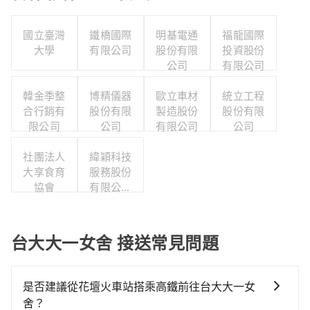
國立臺灣
鐵橋國際
明基電通
福龍國際
大學
有限公司
股份有限
投資股份
公司
有限公司
韓金季整
博精儀器
歐立車材
統立工程
合行銷有
股份有限
製造股份
股份有限
限公司
公司
有限公司
公司
社團法人
緯穎科技
大享食育
服務股份
協會
有限公司
職工福利
委員會
台大大一女舍 接送常見問題
是否建議從花壇火車站搭乘高鐵前往台大大一女
舍？