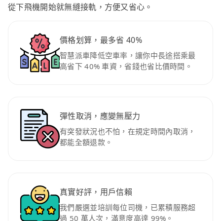
從下飛機開始就無縫接軌，方便又省心。
價格划算，最多省 40%
智慧派車降低空車率，讓你中長途搭乘最
高省下 40% 車資，省錢也省比價時間。
彈性取消，應變無壓力
有突發狀況也不怕，在規定時間內取消，
都能全額退款。
真實好評，用戶信賴
我們嚴選並培訓每位司機，已累積服務超
過 50 萬人次，滿意度高達 99%。