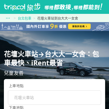
台北包車
花壇火車站到台大大一女舍
花壇火車站→台大大一女舍：包
車最快、iRent最省
兒童友善
上車地點
下車地點