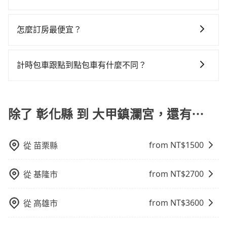
輛，計程車密度為雙北的3.7%，也就是說要臨時叫到小
$800~1,300（金額差異來自於平假日、車款差異、抵達
的計程車，搭上小黃後約花45分鐘、車費1,100元後，抵
在選擇交通方式時，您可依下列建議的考慮因素做選
黃的難度是台北或新北的30倍之多。再加上彰化縣有些
目的地後多久原路返回），雖已將eTag和可能的每小時
達大甲鎮瀾宮 (台中市大甲區) 的目的地。全程加上轉車
擇： 預算：不同交通工具價格不同，可先確定您的預
計程車司機不按錶計費，約有25%會採現場議價，建議
40元路邊停車費用預估進去，但額外的汽車保險與可能
怎麼訂房最便宜？
時間共2小時4分鐘，假設一人獨行，交通費總計2,070
算。計程車最貴，而大眾運輸通常較便宜。 行程：需多
最好先上網預約，以免當場被坑受騙。雖然彰化縣到大
的罰單都需自付。再者，和運的iRent只提供最基本的車
元。不過彰化縣領有合法執照的計程車僅有1,600多輛，
現在旅客預訂飯店已經很少透過旅行社，大多是透過
點停留的行程建議可選可客製化行程的包車，如果時間
甲鎮瀾宮的跳表小黃可能較為便宜，但仍有臨時攔不到
型，如Toyota Yaris、Prius C、Vios這類乘坐體驗較差
計程車的密度為雙北的3.7%，換句話說，臨時要叫小黃
OTA (online travel agent) 來完成，除了可以快速依據
比較寬鬆且不介意耗時轉乘可選大眾運輸或較貴的計程
車以及計程車司機不跳錶計費的風險，如你們人數在五
計時包車跟點到點包車有什麼不同？
的車款，如果人數超過四位，更是沒有較大的七人座或
的難度是雙北大城市的30倍。縱使幸運攔到一輛小黃
地區、價位、人數、特殊需求來搜尋適合的旅店與房
車。 旅行人數：人數多時包車較方便舒適且每個人攤提
人以上，分坐兩台計程車就不太方便，反而能事先預約
九人座可供選擇，而且無人租車最令人詬病的就是車
了，彰化縣少部分小黃司機不按表收費，看乘客是外地
計時包車和點到點包車都是包車服務的形式，但有一些
型，更重要的是通常價格是官網的6~8折，如果又有加入
下來的車資也比較便宜，人數少可搭乘大眾運輸或計程
且品質穩定的tripool，可能更適合你。
況，打開車門才發現仍有上一組乘客遺留的垃圾或者撞
人便漫天喊價或恣意繞路。但如果全程使用tripool並到
不同之處： 計時包車：計時包車是按照用車時間來計
會員或者使用特定的信用卡，還可以累積點數做現金回
車。 時間：需在特定時間到達目的地可選包車或計程
凹的車門仍未被修理，每一次租車都好像在開樂透一
府專車接送，則僅需花費約1,520元，費時49分鐘。選擇
費，通常以每小時為單位，客戶可以根據自己的需要預
除了 彰化縣 到 大甲鎮瀾宮，還有⋯
饋或未來換取免費的住房。台灣人常用的線上訂房平台
車，不趕時間即可選用大眾運輸。 便利性：需要便利性
樣。另外，偶爾也會遇到明明已經預約了時間但上一位
搭乘高鐵而不預約包車，不僅至少額外負擔550元車資，
定一定時間的包車服務。這種服務適用於需要在城市內
有Booking.com、Agoda.com、Hotels.com、
和方便性可選包車和計程車，喜歡探險和體驗當地文化
用戶卻遲遲尚未歸還，又或者要還車時卻偏偏找不到停
而且更會額外浪費75分鐘在轉乘與等車上，現在還不馬
多個地點間來回穿梭的客戶，例如市區觀光、商務差旅
Expedia.com、Trip.com等。正常來說，線上刷卡付款
則可搭乘大眾運輸。
車位，對於急著用車或者要載其他乘客的人來說就有不
上來預約tripool！
from NT$
1500
從
苗栗縣
等。 點到點包車：點到點包車是按照里程和目的地來計
完後預定就完成，事先不用電話確認空房，事後也不用
小的風險。最後，雖然路邊隨租隨還看似方便，但實際
費，客戶可以預先告知出發地點A到目的地B，會根據路
告知付款完畢，一切都能在網路上操作。但有些較冷門
使用時還是有其區域的限制，實際可停靠的地點與你的
線和里程來計算費用。這種服務通常適用於單程或從一
或規模較小的飯店，有可能再多平台同時上架而發生超
from NT$
2700
從
基隆市
上下車地點仍有段距離，在遇到下雨天或者載行李時，
個城市到另一個城市的長途包車。
賣的現象，便有可能到了現場卻沒房可住的窘境，所以
就顯得非常不便。
在預定時要不選擇評分高、評論多的飯店，不然就是還
from NT$
3600
從
高雄市
要再人工電話與飯店確認。預訂民宿方面，如不怕麻
煩，有些時候直接打電話問的價格可能比民宿訂房網來