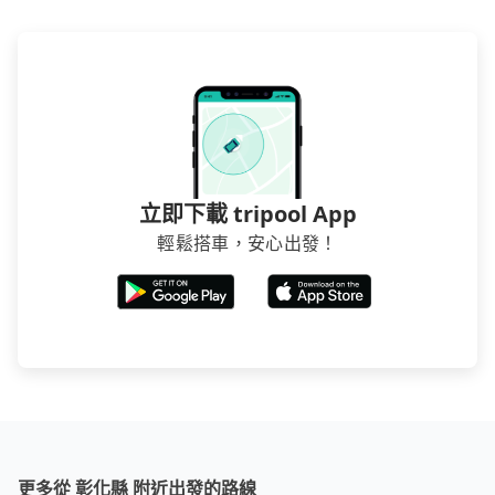
得便宜，但缺點就是多數要匯款並再人工確認。假如不
介意多花一點錢省下這些瑣碎的事，台灣本土的AsiaYo
或者國際Airbnb都值得推薦。
立即下載 tripool App
輕鬆搭車，安心出發！
更多從 彰化縣 附近出發的路線