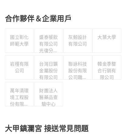
合作夥伴＆企業用戶
國立彰化
盛泰餐飲
灰鯨設計
大葉大學
師範大學
有限公司
有限公司
光復分公
司
岩槿有限
台灣日鑛
聯詠科技
韓金季整
公司
金屬股份
股份有限
合行銷有
有限公司
公司職工
限公司
福利委員
萬年清環
財團法人
會
境工程股
醫藥品查
份有限公
驗中心
司
大甲鎮瀾宮 接送常見問題