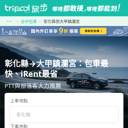
台中包車
彰化縣到大甲鎮瀾宮
彰化縣→大甲鎮瀾宮：包車最
快、iRent最省
PTT與部落客大力推薦
上車地點
下車地點