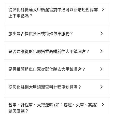
從彰化縣抵達大甲鎮瀾宮前中途可以新增短暫停靠
上下車點嗎？
tripool有提供多點上下車接送服務，線上預約從彰化縣
前往大甲鎮瀾宮的途中可備註加點。每個加點位置，前
旅步是否提供多日或特殊包車服務？
後額外里程數5公里內加收200元。雖然可能有些路線完
若您有多日或特殊包車需求，您可以先來信旅步，會有
全順路，但是司機多點停靠就會有額外的等待時間，收
專人回覆您。
取額外費用是必要的補償。
是否建議從彰化縣搭乘高鐵前往大甲鎮瀾宮？
從彰化搭高鐵去大甲鎮瀾宮絕非最佳選擇，高鐵較貴、
費時、轉車麻煩，且難叫計程車前往高鐵站！台中-苗栗
是否推薦租車自駕從彰化縣去大甲鎮瀾宮？
雖然一天最多時有32班車次，從最早06:05到22:39，過
如果你有台灣駕照且對自己駕駛技術有信心，且在車上
了末班車到清晨的時段，還是要找其他交通方案。假設
時不需要閉目養神（因為要自己開車），最重要的是你
從彰化縣溪湖鎮前往最靠近的台中高鐵站，叫一輛計程
從彰化縣到大甲鎮瀾宮叫計程車划算嗎？
當天就要來回，那在彰化路邊可隨租隨借的iRent應該是
車花費約700元、車程約40分鐘。抵達高鐵站後，步行
如選擇小黃直達，在彰化可以透過app叫車的有55688台
你最便宜選擇。註冊完iRent的app後，可以每小時
進站、現場購票並於月台排隊的時間約20分鐘，再乘坐
灣大車隊、Uber和Yoxi。依照里程跳錶計算，價格約為
$115~205承租小轎車，每公里再額外加收$3.2，從彰化
17~19分鐘（平均18分）的高鐵從台中站前往苗栗高鐵
包車、計程車、大眾運輸 (如：客運、火車、高鐵)
1,010~1,200元間。不過彰化縣僅有合法計程車約1,640
縣（溪湖鎮）到大甲鎮瀾宮的花費預估為
站，每人票價270元，再用5分鐘出站、等待車站前排班
該怎麼選？