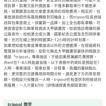
其衍生的油錢、停車費、甚至潛在的損傷風險，可能不見
得划算，如果又是外國旅客，不僅多數租車行不願意承
租，就算願意出租也會要求高昂的保險費用。相反的，包
車旅遊就把所有風險轉嫁到司機身上，而tripool在長途接
送與包車旅遊上，就屬第一品牌，加上全台都有車輛，可
將旅客從彰化縣單程直送大甲鎮瀾宮，如欲造訪周邊的蔣
公路夜市、松柏港北堤沙灘、國軍紀念公園及忠烈祠停車
場，也可在線上預約時選擇2~12小時的計時包車。
如果想知道包車或專車接送以外的交通選擇，在經過資料
整理與分析後得知，從彰化縣去大甲鎮瀾宮最快的陸路交
通是「tripool」專車接送，不過如果想兼顧花費預算，
iRent在1~8人時能最省錢。以下表格中的資料是預設在1
人時，專車接送、租車自駕、計程車、高鐵的優缺點比
較，更完整的交通費用與時間分析，請見更下方的常見問
題。但假設只有獨自一人時，tripool也有提供到府接送共
乘服務，一人只要$700（詳情請按黃色按鈕查詢）。
tripool 旅步