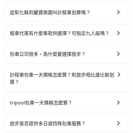
如果你有台灣駕照且對自己駕駛技術有信心，且在車上
時不需要閉目養神（因為要自己開車），最重要的是你
從彰化縣到麗寶樂園叫計程車划算嗎？
當天就要來回，那在彰化路邊可隨租隨借的iRent應該是
如選擇小黃直達，在彰化可以透過app叫車的有55688台
你最便宜選擇。註冊完iRent的app後，可以每小時
灣大車隊、Uber和Yoxi，如果在路邊攔不到車，也可考
$115~205承租小轎車，每公里再額外加收$3.2，從彰化
租車代駕有什麼車款供選擇？可指定九人座嗎？
慮打電話至附近的計程車隊，如彰化市933計程車、三民
縣（彰化市）到麗寶樂園的花費預估為$850~1,350（金
tripool提供的車型以五人座小轎車、休旅車與九人座箱
汽車行、彰化市763計程車等叫車看看。依照里程跳錶計
額差異來自於平假日、車款差異、抵達目的地後多久原
型車為主，車款品牌以豐田Toyota、福特Ford、福斯
算，價格約為1,090~1,300元間，若改選tripool的專車
路返回），雖已將eTag和可能的每小時40元路邊停車費
包車公司很多，為什麼要選擇旅步？
VW為主，其中也有少量進口車像凌志Lexus、特斯拉
服務可再更便宜。但如果你無法提前預約，或偏好臨時
用預估進去，但額外的汽車保險與可能的罰單都需自
旅步非常重視司機的審查和車輛的維護，我們的價格政
Tesla、賓士Benz等高級車款。全部五年內合法營業用
叫車，那要注意彰化縣僅有合法計程車約1,640輛，計程
付。再者，和運的iRent只提供最基本的車型，如Toyota
策也是完全透明的，不會有任何隱藏費用。此外，我們
車，百分百無菸車，乘客均有最高500萬乘客險。如果有
車密度為雙北的3.7%，也就是說要臨時叫到小黃的難度
計程車包車一天價格怎麼算？和旅步相比誰比較划
Yaris、Prius C、Vios這類乘坐體驗較差的車款，如果人
提供更彈性的取消訂單規定，並致力於提供高品質的包
特殊需求或人數較多，需要大T保母車、20人座中巴、
是台北或新北的30倍之多。再加上彰化縣有些計程車司
算？
數超過四位，更是沒有較大的七人座或九人座可供選
車服務。選擇旅步絕對是明智的選擇之一。
40人座大巴或遊覽車，可特別填單並另外報價。
機不按錶計費，約有25%會採現場議價，建議最好先上
擇，而且無人租車最令人詬病的就是車況，打開車門才
計程車包車的價格通常根據時間或距離計算，包車的價
網預約，以免當場被坑受騙。雖然彰化縣到麗寶樂園的
發現仍有上一組乘客遺留的垃圾或者撞凹的車門仍未被
格通常是根據時間或距離來計算，而且在不同城市和地
tripool包車一天價格怎麼算？
跳表小黃可能較為便宜，但當你們人數超過四位時，叫
修理，每一次租車都好像在開樂透一樣。另外，偶爾也
區，價格可能有所不同。另外，計程車包車價格也可能
兩輛計程車的費用就貴了，改預約一輛tripool的九人座
會遇到明明已經預約了時間但上一位用戶卻遲遲尚未歸
因包車費用會隨著您選用2-12小時不等的包車時數、所
會因為交通狀況等因素而有所變動。因此，在預定包車
廂型車最高可省$500。
還，又或者要還車時卻偏偏找不到停車位，對於急著用
需行程的公里數及車型而有所不同，建議可以直接上旅
之前，最好先詢問清楚具體價格和注意事項。相比之
旅步是否提供多日或特殊包車服務？
車或者要載其他乘客的人來說就有不小的風險。最後，
步官網一鍵查價，即時試算您包車費用，清楚透明，且
下，旅步的包車服務價格相對更為透明和具體，一般是
雖然路邊隨租隨還看似方便，但實際使用時還是有其區