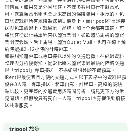
其衍生的油錢、停車費、甚至潛在的損傷風險，可能不見
得划算，如果又是外國旅客，不僅多數租車行不願意承
租，就算願意出租也會要求高昂的保險費用。相反的，包
車旅遊就把所有風險轉嫁到司機身上，而tripool在長途接
送與包車旅遊上，就屬第一品牌，加上全台都有車輛，可
將旅客從彰化縣單程直送麗寶樂園，如欲造訪周邊的麗寶
樂園渡假區、后里馬場、麗寶Outlet Mall，也可在線上預
約時選擇2~12小時的計時包車。
如果想知道包車或專車接送以外的交通選擇，在經過資料
整理與分析後得知，從彰化縣去麗寶樂園最快的陸路交通
是「tripool」專車接送，不過如果想兼顧花費預算，
iRent是最便宜且方便的交通方式。以下表格中的資料是預
設在3人時，專車接送、租車自駕、計程車、高鐵的優缺
點比較，更完整的交通費用與時間分析，請見更下方的常
見問題。但假設只有獨自一人時，tripool也有提供到府接
送共乘服務。
tripool 旅步