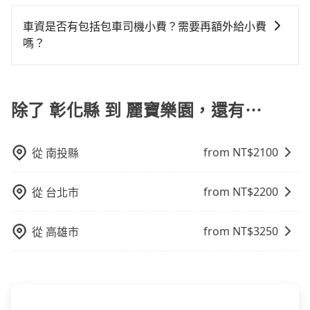
若您有多日或特殊包車需求，您可以先來信旅步，會有
無隱藏費用。
按照包車時間和里程、車型來計費，價格在網站上公開
域的限制，實際可停靠的地點與你的上下車地點仍有段
專人回覆您。
透明，方便客戶可以更加準確地了解行程所需時間和費
車資是否有包括包車司機小費？需要再額外給小費
距離，在遇到下雨天或者載行李時，就顯得非常不便。
用。
嗎？
目前車資內已經包車司機小費，但因司機小費是對司機
服務的認可，您也可以根據司機的服務質量決定是否再
多給予司機小費。
除了 彰化縣 到 麗寶樂園，還有⋯
from NT$
2100
從
南投縣
from NT$
2200
從
台北市
from NT$
3250
從
高雄市