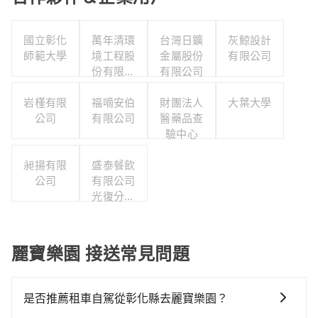
國立彰化
萬年清環
台灣日鑛
灰鯨設計
師範大學
境工程股
金屬股份
有限公司
份有限公
有限公司
司
岩槿有限
福嘀安伯
財團法人
大葉大學
公司
有限公司
醫藥品查
驗中心
昶揚有限
盛泰餐飲
公司
有限公司
光復分公
司
麗寶樂園 接送常見問題
是否推薦租車自駕從彰化縣去麗寶樂園？