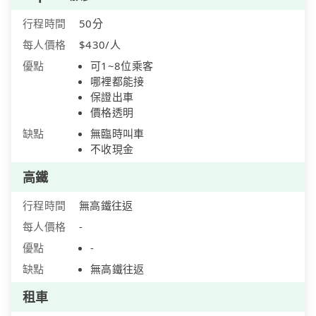
行程時間
50分
每人價格
$430/人
優點
可1~8位乘客
哪裡都能接
保證出車
價格透明
缺點
無臨時叫車
不收現金
高鐵
行程時間
無高鐵往返
每人價格
-
優點
-
缺點
無高鐵往返
租車