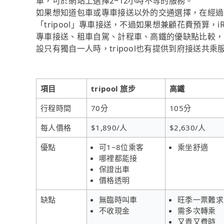
車，可於網站上選擇2~12小時不等的服務。
如果想知道包車或專車接送以外的交通選擇，在經過
「tripool」專車接送，不過如果想兼顧花費預算，
專車接送、租車自駕、計程車、高鐵的優缺點比較，
設只有獨自一人時，tripool也有提供到府接送共
項目
tripool 旅步
高鐵
行程時間
70分
105分
每人價格
$1,890/人
$2,630/人
優點
可1~8位乘客
乘坐舒適
哪裡都能接
保證出車
價格透明
缺點
無臨時叫車
旺季一票難求
不收現金
需多次轉乘
又貴又費時