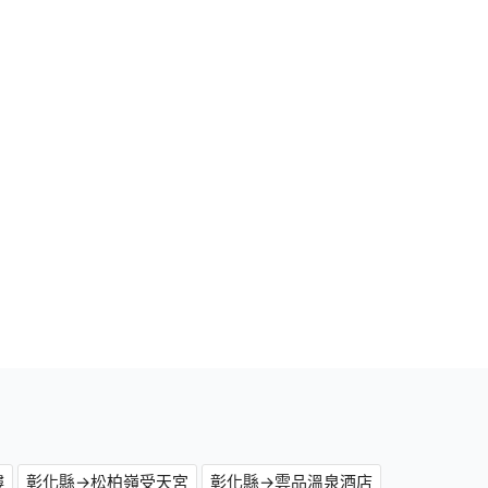
樓
彰化縣→松柏嶺受天宮
彰化縣→雲品溫泉酒店