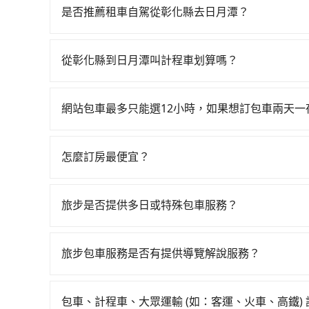
峰時刻，一天也才28班車次，從最早06:44到23
是否推薦租車自駕從彰化縣去日月潭？
彰化縣田中鎮步行或搭乘公車前往彰化高鐵站，接
如果你有台灣駕照且對自己駕駛技術有信心，且在
來，大概又過了15分鐘，再乘坐9~10分鐘（平均
天就要來回，那在彰化路邊可隨租隨借的iRent應該
10分鐘出站、等待車站前排班的計程車，搭上小黃後約
從彰化縣到日月潭叫計程車划算嗎？
$115~205承租小轎車，每公里再額外加收$3.2，
的目的地。全程加上轉車時間共1小時45分鐘，假設
如選擇小黃直達，在彰化可以透過app叫車的有556
額差異來自於平假日、車款差異、抵達目的地後多久
計程車僅有1,600多輛，計程車的密度為雙北的3
慮打電話至三億計程車等叫車看看。依照里程跳錶計算，
用預估進去，但額外的汽車保險與可能的罰單都需自付。
使幸運攔到一輛小黃了，彰化縣少部分小黃司機不
網站包車最多只能選12小時，如果想訂包車兩天
車約1,640輛，計程車密度為雙北的3.7%，也
Yaris、Prius C、Vios這類乘坐體驗較差
程使用tripool並到府專車接送，則僅需花費約1,
旅步的包車服務是以一天一張訂單的方式計算，如
或隔天也要原路返回，日月潭所在的南投縣的計程車
擇，而且無人租車最令人詬病的就是車況，打開車
至少額外負擔740元車資，而且更會額外浪費33分鐘
行程。另外，目前旅步只提供接送服務，暫不提供
再加上彰化縣有些計程車司機不按錶計費，約有25
理，每一次租車都好像在開樂透一樣。另外，偶爾
怎麼訂房最便宜？
雖然彰化縣到日月潭的跳表小黃可能較為便宜，但
又或者要還車時卻偏偏找不到停車位，對於急著用
現在旅客預訂飯店已經很少透過旅行社，大多是透過OTA (
tripool的九人座，可用約9折預約一台專車服務。
邊隨租隨還看似方便，但實際使用時還是有其區域
區、價位、人數、特殊需求來搜尋適合的旅店與房型
旅步是否提供多日或特殊包車服務？
遇到下雨天或者載行李時，就顯得非常不便。
或者使用特定的信用卡，還可以累積點數做現金回
若您有多日或特殊包車需求，您可以先來信旅步，
Booking.com、Agoda.com、Hotels.com
就完成，事先不用電話確認空房，事後也不用告知
旅步包車服務是否有提供導覽解說服務？
的飯店，有可能再多平台同時上架而發生超賣的現
抱歉！目前旅步的包車服務暫無提供導覽服務，如
選擇評分高、評論多的飯店，不然就是還要再人工
booking@tripool.app聯繫我們，將有專人
打電話問的價格可能比民宿訂房網來得便宜，但缺
包車、計程車、大眾運輸 (如：客運、火車、高鐵)