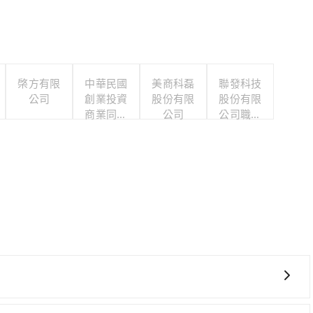
棨方有限
中華民國
美商科磊
聯發科技
公司
創業投資
股份有限
股份有限
商業同業
公司
公司職工
公會
福利委員
會
費時、轉車麻煩，且難叫計程車前往高鐵站！彰化-台中就算尖