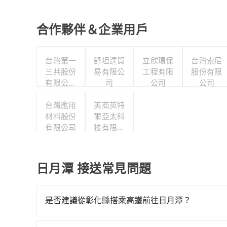
合作夥伴＆企業用戶
台灣第一
舒坦達貿
立欣環保
台灣索尼
三共股份
易有限公
工程有限
股份有限
有限公司
司
公司
公司
職工福利
台灣應用
委員會
美商英特
材料股份
爾亞太科
有限公司
技有限公
司
日月潭 接送常見問題
是否建議從彰化縣搭乘高鐵前往日月潭？
從彰化搭高鐵去日月潭絕非最佳選擇，高鐵較貴、