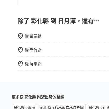
這些瑣碎的事，台灣本土的AsiaYo或者國際Airbn
在選擇交通方式時，您可依下列建議的考慮因素做
程車最貴，而大眾運輸通常較便宜。 行程：需多
且不介意耗時轉乘可選大眾運輸或較貴的計程車。
除了 彰化縣 到 日月潭，還有⋯
也比較便宜，人數少可搭乘大眾運輸或計程車。 
可選用大眾運輸。 便利性：需要便利性和方便性
從
苗栗縣
輸。
從
新竹縣
從
屏東縣
更多從 彰化縣 附近出發的路線
彰化縣→溪頭
彰化縣→杉林溪森林遊樂園
彰化縣→山