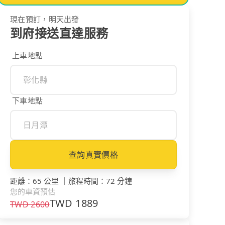
現在預訂，明天出發
到府接送直達服務
上車地點
下車地點
查詢真實價格
距離
：
65 公里
｜
旅程時間
：
72 分鐘
您的車資預估
TWD
1889
TWD
2600