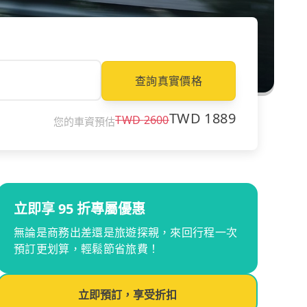
查詢真實價格
TWD
1889
TWD
2600
您的車資預估
立即享 95 折專屬優惠
無論是商務出差還是旅遊探親，來回行程一次
預訂更划算，輕鬆節省旅費！
立即預訂，享受折扣