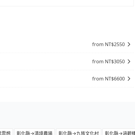
b都值得推薦。
選擇： 預算：不同交通工具價格不同，可先確定您的預算。計
點停留的行程建議可選可客製化行程的包車，如果時間比較寬鬆
 旅行人數：人數多時包車較方便舒適且每個人攤提下來的車資
時間：需在特定時間到達目的地可選包車或計程車，不趕時間即
可選包車和計程車，喜歡探險和體驗當地文化則可搭乘大眾運
from NT$
2550
from NT$
3050
from NT$
6600
思雲想
彰化縣→清境農場
彰化縣→九族文化村
彰化縣→涵碧