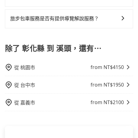
雖然路邊隨租隨還看似方便，但實際使用時還是有其區
可以的，當您的旅程需要穿越山區或是高海拔地區時，
域的限制，實際可停靠的地點與你的上下車地點仍有段
旅步可能會根據行經的路線是否超過海拔1500公尺來進
旅步包車服務是否有提供導覽解說服務？
距離，在遇到下雨天或者載行李時，就顯得非常不便。
行額外的費用收取。但是，這些費用會在您下訂單後、
抱歉！目前旅步的包車服務暫無提供導覽服務，如果您
出發前先與您進行確認，確保您明確知道所有的費用。
需要導覽服務，可事先透過電子郵件
我們會透過Email的方式向您說明收費細節，讓您能更放
booking@tripool.app聯繫我們，將有專人協助回覆確
除了 彰化縣 到 溪頭，還有⋯
心地享受旅步為您提供的服務。
認是否能協助安排。
from NT$
4150
從
桃園市
from NT$
1950
從
台中市
from NT$
2100
從
嘉義市