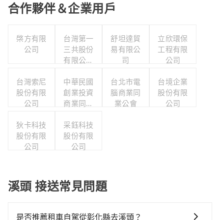
合作夥伴＆企業用戶
棨方有限
台灣第一
舒坦達貿
立欣環保
公司
三共股份
易有限公
工程有限
有限公司
司
公司
職工福利
台灣索尼
中華民國
委員會
台北市電
台境企業
股份有限
創業投資
腦商業同
股份有限
公司
商業同業
業公會
公司
公會
狄卡科技
采鈺科技
股份有限
股份有限
公司
公司
溪頭 接送常見問題
是否推薦租車自駕從彰化縣去溪頭？