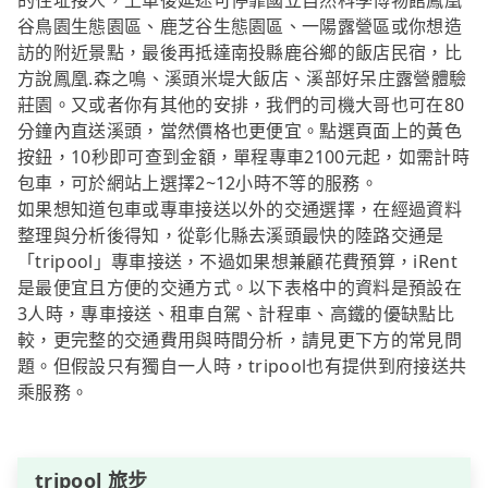
的住址接人，上車後延途可停靠國立自然科學博物館鳳凰
谷鳥園生態園區、鹿芝谷生態園區、一陽露營區或你想造
訪的附近景點，最後再抵達南投縣鹿谷鄉的飯店民宿，比
方說鳳凰.森之鳴、溪頭米堤大飯店、溪部好呆庄露營體驗
莊園。又或者你有其他的安排，我們的司機大哥也可在80
分鐘內直送溪頭，當然價格也更便宜。點選頁面上的黃色
按鈕，10秒即可查到金額，單程專車2100元起，如需計時
包車，可於網站上選擇2~12小時不等的服務。
如果想知道包車或專車接送以外的交通選擇，在經過資料
整理與分析後得知，從彰化縣去溪頭最快的陸路交通是
「tripool」專車接送，不過如果想兼顧花費預算，iRent
是最便宜且方便的交通方式。以下表格中的資料是預設在
3人時，專車接送、租車自駕、計程車、高鐵的優缺點比
較，更完整的交通費用與時間分析，請見更下方的常見問
題。但假設只有獨自一人時，tripool也有提供到府接送共
乘服務。
tripool 旅步