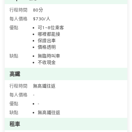
行程時間
80分
每人價格
$730/人
優點
可1~8位乘客
哪裡都能接
保證出車
價格透明
缺點
無臨時叫車
不收現金
高鐵
行程時間
無高鐵往返
每人價格
-
優點
-
缺點
無高鐵往返
租車