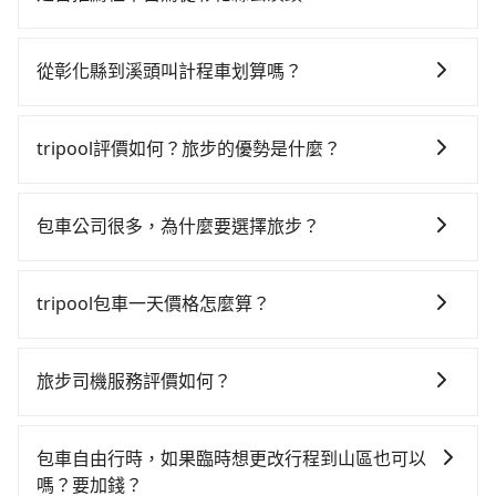
如果你有台灣駕照且對自己駕駛技術有信心，且在車上
時不需要閉目養神（因為要自己開車），最重要的是你
從彰化縣到溪頭叫計程車划算嗎？
當天就要來回，那在彰化路邊可隨租隨借的iRent應該是
如選擇小黃直達，在彰化可以透過app叫車的有55688台
你最便宜選擇。註冊完iRent的app後，可以每小時
灣大車隊、Uber和Yoxi，如果在路邊攔不到車，也可考
$115~205承租小轎車，每公里再額外加收$3.2，從彰化
tripool評價如何？旅步的優勢是什麼？
慮打電話至三億計程車等叫車看看。依照里程跳錶計
縣（田中鎮）到溪頭的花費預估為$1,150~1,650（金額
根據google的評價，tripool的服務品質整體上是非常穩
算，價格約為1,430~1,700元間。不過彰化縣僅有合法計
差異來自於平假日、車款差異、抵達目的地後多久原路
定及可靠的，大多數的使用者都給予了高分評價。此
程車約1,640輛，計程車密度為雙北的3.7%，也就是說要
返回），雖已將eTag和可能的每小時40元路邊停車費用
包車公司很多，為什麼要選擇旅步？
外，tripool司機專業的駕駛和親切服務態度也獲得了許
臨時叫到小黃的難度是台北或新北的30倍之多。如果當
預估進去，但額外的汽車保險與可能的罰單都需自付。
旅步非常重視司機的審查和車輛的維護，我們的價格政
多好評，價格透明無隱藏費用、相比其他業者提供的用
天或隔天也要原路返回，溪頭所在的南投縣的計程車更
再者，和運的iRent只提供最基本的車型，如Toyota
策也是完全透明的，不會有任何隱藏費用。此外，我們
車前一日凌晨6點前取消均可無條件全額退費的承諾，讓
難叫，該縣市僅有約342輛計程車，建議事先做好規劃。
tripool包車一天價格怎麼算？
Yaris、Prius C、Vios這類乘坐體驗較差的車款，如果人
提供更彈性的取消訂單規定，並致力於提供高品質的包
您的旅程能更有彈性及保障。
再加上彰化縣有些計程車司機不按錶計費，約有25%會
數超過四位，更是沒有較大的七人座或九人座可供選
因包車費用會隨著您選用2-12小時不等的包車時數、所
車服務。選擇旅步絕對是明智的選擇之一。
採現場議價，建議最好先上網預約，以免當場被坑受
擇，而且無人租車最令人詬病的就是車況，打開車門才
需行程的公里數及車型而有所不同，建議可以直接上旅
旅步司機服務評價如何？
騙。雖然彰化縣到溪頭的跳表小黃可能較為便宜，但當
發現仍有上一組乘客遺留的垃圾或者撞凹的車門仍未被
步官網一鍵查價，即時試算您包車費用，清楚透明，且
你們人數超過四位時，叫兩輛計程車的費用就貴了，若
修理，每一次租車都好像在開樂透一樣。另外，偶爾也
在 Google 上關於旅步的評論中，許多人都給予旅步司
無隱藏費用。
改選tripool的專車服務可再更便宜。
會遇到明明已經預約了時間但上一位用戶卻遲遲尚未歸
機非常高的評價，認為他們非常專業且親切！讓他們的
包車自由行時，如果臨時想更改行程到山區也可以
還，又或者要還車時卻偏偏找不到停車位，對於急著用
旅程更加順暢和舒適。」
嗎？要加錢？
車或者要載其他乘客的人來說就有不小的風險。最後，