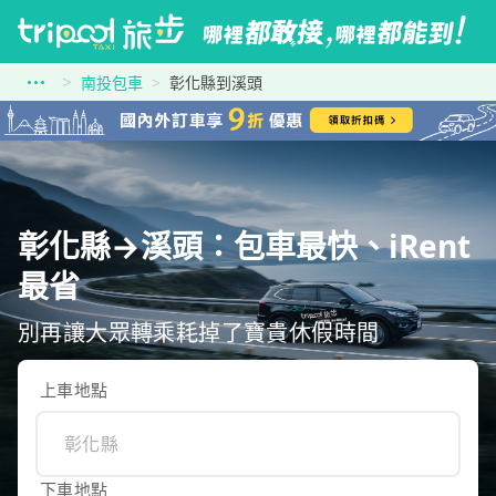
南投包車
彰化縣到溪頭
彰化縣→溪頭：包車最快、iRent
最省
別再讓大眾轉乘耗掉了寶貴休假時間
上車地點
下車地點