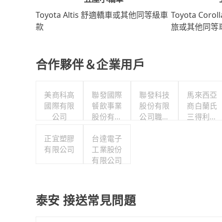
Toyota Coro
Toyota Altis 舒適轎車或其他同等級車
旅或其他同等
款
合作夥伴＆企業用戶
美商科高
聯發國際
聯發科技
馬來西亞
國際有限
餐飲事業
股份有限
商白蘭氏
公司
股份有限
公司職工
三得利股
公司
福利委員
份有限公
正宜塑膠
台達電子
會
司台灣分
有限公司
工業股份
公司
有限公司
泰安 接送常見問題