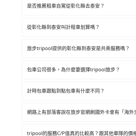
是否推薦租車自駕從彰化縣去泰安？
雖然從彰化縣到泰安可以選擇租車自駕，但花費可能
Yaris、Nissan Kicks，一天租金$1,500起，九人座
從彰化縣到泰安叫計程車划算嗎？
油錢（每公里約3元）、eTag（每公里約1元）、
如選擇小黃直達，在彰化可以透過app叫車的有556
駛里程超過200~400公里，還會額外加收100~
慮打電話至附近的計程車隊，如大佛交通、彰化市Ta
甲租乙還的服務，所以要不當天就需往返彰化縣與
旅步tripool提供的彰化縣到泰安是共乘服務嗎？
算，價格約為3,610~4,300元間，但如改預約tri
少$3,100、九人座$6,100起。透過app預約tr
tripool除了共乘拼車服務外，也有包車到府接
車，那要注意彰化縣僅有合法計程車約1,640輛，
司機以外，從上車到下車期間，都不會再有其他陌
台北或新北的30倍之多。如果當天或隔天也要原路
包車公司很多，為什麼要選擇tripool旅步？
度安排，路線上會盡可能以順路為優先，載客數也
議事先做好規劃。再加上彰化縣有些計程車司機不按
旅步提供多種車型，從轎車、休旅車到九人座，讓
免當場被坑受騙。綜合以上，無論在價格或服務品質上
途安全無憂，我們的司機都是專業且可靠的職業駕
計時包車跟點到點包車有什麼不同？
費用，且還提供優於其他業者更彈性的取消政策，
計時包車和點到點包車都是包車服務的形式，但有
郊區，我們都可以為您提供最佳的旅遊體驗。所以，如
通常以每小時為單位，客戶可以根據自己的需要預
值得信任的不二選擇！
網路上有部落客說在旅步官網刷國外卡會有「海外
點間來回穿梭的客戶，例如市區觀光、商務差旅等
當然不是真的！目前在旅步的官網刷卡是不會被收
可以預先告知出發地點A到目的地B，會根據路線
一個城市的長途包車。
tripool的服務C/P值真的比較高？跟其他車隊的