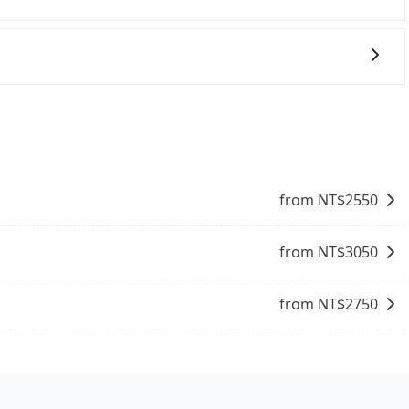
，而市場上稍具規模且合法經營的業者，有以短程與城市為主
，機場接送則有肯驛、全鋒、格上租車、和運租車，包車旅遊則是
步專注在長程單程接送與跨縣市計時包車，不論從哪邊去哪裡（當然也
貴，且難叫計程車前往高鐵站！台中-苗栗雖然一天最多時有
車輛調度能力，能以市價7~8折提供專車到府服務，是絕大
車到清晨的時段，還是要找其他交通方案。假設從彰化縣彰化市前往
、車程約25分鐘。抵達高鐵站後，步行進站、現場購票並於月
均18分）的高鐵從台中站前往苗栗高鐵站，每人票價270元，再
後約花40分鐘、車費900元後，抵達苗栗縣泰安鄉的目的
from NT$
2550
同行，高鐵加轉乘之平均每人花費為570元。不過彰化縣領有合
雙北的3.7%，換句話說，臨時要叫小黃的難度是雙北大城市的
小黃司機不按表收費，看乘客是外地人便漫天喊價或恣意繞路。
from NT$
3050
平均花費約520元，費時3小時18分鐘。長距離移動確實搭乘高
，所以對於不是這麼趕時間的人來說，預約tripool還是比較
from NT$
2750
ool的拼車共乘服務，最多可再節省50%的交通費用。