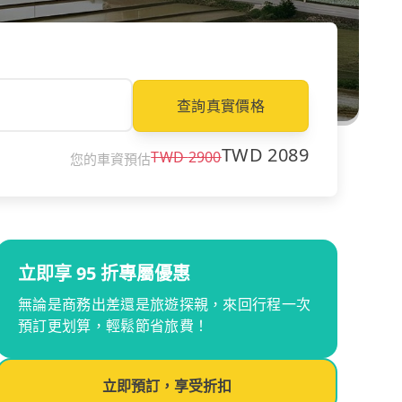
查詢真實價格
TWD
2089
TWD
2900
您的車資預估
立即享 95 折專屬優惠
無論是商務出差還是旅遊探親，來回行程一次
預訂更划算，輕鬆節省旅費！
立即預訂，享受折扣