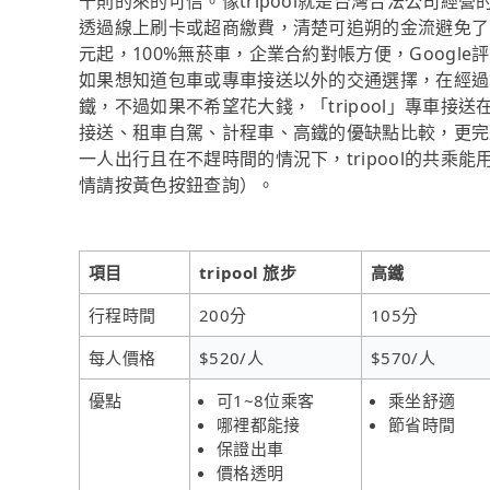
十則的來的可信。像tripool就是台灣合法公司
透過線上刷卡或超商繳費，清楚可追朔的金流避免了
元起，100%無菸車，企業合約對帳方便，Google評
如果想知道包車或專車接送以外的交通選擇，在經過
鐵，不過如果不希望花大錢，「tripool」專車接
接送、租車自駕、計程車、高鐵的優缺點比較，更完
一人出行且在不趕時間的情況下，tripool的共乘
情請按黃色按鈕查詢）。
項目
tripool 旅步
高鐵
行程時間
200分
105分
每人價格
$520/人
$570/人
優點
可1~8位乘客
乘坐舒適
哪裡都能接
節省時間
保證出車
價格透明