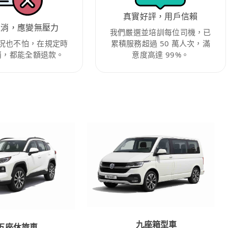
真實好評，用戶信賴
取消，應變無壓力
我們嚴選並培訓每位司機，已
況也不怕，在規定時
累積服務超過 50 萬人次，滿
消，都能全額退款。
意度高達 99%。
九座箱型車
五座休旅車