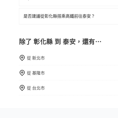
在服務品質許可下，乘客當然希望價格越便宜越好
的台灣大車隊、大都會、LINE Taxi、Uber
是否建議從彰化縣搭乘高鐵前往泰安？
KKDAY、KLOOK、叫車吧等。tripool旅
從彰化搭高鐵去泰安絕非最佳選擇，高鐵省時、較
包括彰化縣去泰安），全台保證出車。由於有高效的
32班車次，從最早06:05到22:39，過了末班
多數乘客出行的最佳選擇。
最靠近的台中高鐵站，叫一輛計程車花費約300元
除了 彰化縣 到 泰安，還有⋯
台排隊的時間約20分鐘，再乘坐17~19分鐘（平
用5分鐘出站、等待車站前排班的計程車，搭上小黃
從
新北市
地。全程加上轉車時間共1小時43分鐘，假設4位
法執照的計程車僅有1,600多輛，計程車的密度為
30倍。縱使幸運攔到一輛小黃了，彰化縣少部分
從
基隆市
但如果全程使用tripool並到府專車接送，則每人
鐵可以比坐車快，但卻要額外支出約200元的交通費
從
台北市
划算的。如果你是三人以下要乘車，也可參考trip