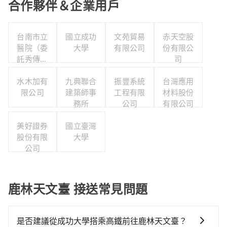
合作夥伴＆企業用戶
台南市立
國立成功
文苑貿易
赤天空股
醫院（委
大學
有限公司
份有限公
託秀傳醫
司
療社團法
人經營）
水木加有
九典聯合
振豐系統
台灣應用
限公司
建築師事
工程有限
材料股份
務所
公司
有限公司
美好證券
國立臺灣
股份有限
大學
公司
鹿林天文臺 接送常見問題
是否建議從成功大學搭乘高鐵前往鹿林天文臺？