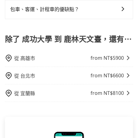
對於平常就有在使用長程專車接送服務的乘客來說，第
前一天下午五點以前完成預約，隔天保證出車。如需公
臺的跳表小黃可能較為便宜，但當你們人數超過四位
會遇到明明已經預約了時間但上一位用戶卻遲遲尚未歸
均花費約1,220元，費時3小時30分鐘。長距離移動確實
一次使用tripool的會擔心價格比市價便宜不少，是不是
司報帳打統編，在結帳時可以受理，並於乘車後一週內
包車、客運、計程車的優缺點？
時，叫兩輛計程車的費用就貴了，改預約一輛tripool的
還，又或者要還車時卻偏偏找不到停車位，對於急著用
搭乘高鐵可以比坐車快，但卻要額外支出約240元的交通
因為司機素質比較差、車上會有煙味、或者車齡過大，
寄出電子收據。
九人座廂型車最高可省$1,400。
車或者要載其他乘客的人來說就有不小的風險。最後，
費，所以對於不是這麼趕時間的人來說，預約tripool還
包車：能提供客製化的交通方式，您可以自由安排行程
但事實恰恰相反。tripool不僅有嚴密的篩選機制，定期
雖然路邊隨租隨還看似方便，但實際使用時還是有其區
是比較划算的。如果你是三人以下要乘車，也可參考
上、下車，不需與旅客共乘。但通常需要提前預約。 客
淘汰顧客評分較低的司機，且車輛均要求5年內新車，司
域的限制，實際可停靠的地點與你的上下車地點仍有段
tripool的拼車共乘服務，最多可再節省50%的交通費
運：最經濟實惠的交通方式，通常有固定的路線和時間
除了 成功大學 到 鹿林天文臺，還有⋯
機也絕對不會在車內吸煙，於新冠肺炎期間也絕對全程
距離，在遇到下雨天或者載行李時，就顯得非常不便。
用。
表。不必擔心自己開車的安全風險。但是客運的班次和
配戴口罩。tripool之所以能將價格壓在市價7~8折的主
行車路線可能不太頻繁。 計程車：可以隨叫隨到，並且
因來自於自行研發的AI車輛調度演算法，能有效降低空
from NT$
5900
從
高雄市
不必擔心停車位的問題。但是，計程車的費用相對較
車率，也就是提高俗稱「回頭車」的比例。這不僅體現
高，車輛選擇不如包車多，且大都屬短程接駁為主。
在成本的控制，更是在傳統旺季（年假、端午、中秋、
雙十等）能用更少的司機來服務更多的旅客，意味著使
from NT$
6600
從
台北市
用到不熟悉的司機或者轉單給其他車行的情況比同行更
低，如此便反應在服務品質的控管會更佳。但tripool網
from NT$
8100
從
宜蘭縣
站上的價格是動態的，一般來說越早預訂價格越優，且
保證前一天中午以前均可全額取消退費，如已經決定好
要從成功大學去鹿林天文臺，請儘早下訂以把握最划算
的價格。