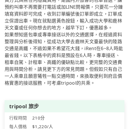
費方式與無任何隱藏費用，是國內外旅客的包車首選，讓
預約叫車不再需要打電話或加LINE問報價，只要花一分鐘
填寫資料即可完成，收到訂單編號後訂單即成立，訂單成
立保證出車。現在就點選黃色按鈕，輸入成功大學和鹿林
天文臺或任何你想去的地方，越早下訂，優惠越多。
如果想知道包車或專車接送以外的交通選擇，在經過資料
整理與分析後得知，從成功大學去鹿林天文臺最快的陸路
交通是高鐵，不過如果不希望花大錢，iRent在6~8人時能
最省錢。以下表格中的資料是預設在6人時，專車接送、
租車自駕、計程車、高鐵的優缺點比較，更完整的交通費
用與時間分析，請見更下方的常見問題。但假如只有自己
一人乘車且願意犧牲一點交通時間，來換取便利到府且價
格實惠的接送服務，可考慮tripool的共乘。
tripool 旅步
行程時間
210分
每人價格
$1,220/人