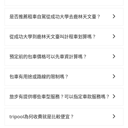
若要從成功大學搭高鐵前往鹿林天文臺，高鐵省時、較
貴，且難叫計程車前往高鐵站！不過從最早一班車06:03
是否推薦租車自駕從成功大學去鹿林天文臺？
到末班車23:08，台南-彰化一天最多僅28班次，如果行
如果你有台灣駕照且對自己駕駛技術有信心，且在車上
程緊湊或趕不上末班車，那就該考慮預約專車接送。假
時不需要閉目養神（因為要自己開車），最重要的是你
設從成功大學 (台南市東區) 前往最靠近的台南高鐵站，
從成功大學到鹿林天文臺叫計程車划算嗎？
當天就要來回，那在台南路邊可隨租隨借的iRent應該是
叫一輛計程車花費約300元、車程約24分鐘。抵達高鐵
如選擇小黃直達，在台南可以透過app叫車的有55688台
你最便宜選擇。註冊完iRent的app後，可以每小時
站後，步行進站、現場購票並於月台排隊的時間約15分
灣大車隊、Uber、Line Taxi、Yoxi等，如果在路邊攔不
$115~205承租小轎車，每公里再額外加收$3.2，從成功
鐘，再乘坐39~44分鐘（平均41分）的高鐵從台南站前
預定前的包車價格可以先車資計算嗎？
到車，也可考慮打電話至成功大學附近的計程車隊，如
大學到鹿林天文臺的花費預估為$2,950~3,700（金額差
往彰化高鐵站，每人票價530元，再用5分鐘出站、等待
可以的，旅步的官網、APP提供24小時即時查價功能，
港龍大車隊、台南包車府城國際、鳳凰城無線等叫車看
異來自於平假日、車款差異、抵達目的地後多久原路返
車站前排班的計程車，搭上小黃後約花77分鐘、車費
無隱藏費用，讓您可以隨時掌握交通開支。
看。依照里程跳錶計算，價格約為4,375~5,300元間。不
回），雖已將eTag和可能的每小時40元路邊停車費用預
包車有用途或路線的限制嗎？
1,900元後，抵達鹿林天文臺 (南投縣信義鄉) 的目的地。
過台南市僅有合法計程車約4,140輛，計程車密度為雙北
估進去，但額外的汽車保險與可能的罰單都需自付。再
全程加上轉車時間共2小時42分鐘，假設6位同行，高鐵
不管是從成功大學前往鹿林天文臺或是全台灣任何地
的4.6%，也就是說要臨時叫到小黃的難度是台北或新北
者，和運的iRent只提供最基本的車型，如Toyota
加轉乘之平均每人花費為1,260元。不過台南市領有合法
方，只要是長途交通且途中遵守台灣法律，無論是清明
的20倍之多。如果當天或隔天也要原路返回，鹿林天文
旅步有提供哪些車型服務？可以指定車款服務嗎？
Yaris、Prius C、Vios這類乘坐體驗較差的車款，如果人
執照的計程車僅有4,100多輛，計程車的密度為雙北的
掃墓、包車旅遊、參加喜宴/喪禮、就醫回診、登山露
臺所在的南投縣的計程車更難叫，該縣市僅有約342輛計
數超過四位，更是沒有較大的七人座或九人座可供選
4.6%，換句話說，臨時要叫小黃的難度是雙北大城市的
旅步有提供小轎車、休旅車、九人座供您選擇，若您有
營、學生搬家、投票返鄉、商務出差、貴賓來訪、寵物
程車，建議事先做好規劃。再加上台南市有些計程車司
擇，而且無人租車最令人詬病的就是車況，打開車門才
20倍。縱使幸運攔到一輛小黃了，台南市少部分小黃司
指定車款服務的需求，可以先將您的需先提供旅步，會
檢疫、預約叫車、機場接送、定期洗腎、包月上下班，
tripool為何收費就是比較便宜？
機不按錶計費，約有17%會採現場議價，建議最好先上
發現仍有上一組乘客遺留的垃圾或者撞凹的車門仍未被
機不按表收費，看乘客是外地人便漫天喊價或恣意繞
有專人回覆您。
或者任何跨縣市接送的需求，tripool都能滿足你。乘車
網預約，以免當場被坑受騙。雖然成功大學到鹿林天文
修理，每一次租車都好像在開樂透一樣。另外，偶爾也
路。但如果全程使用tripool並到府專車接送，則每人平