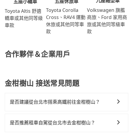
九座箱型車
五座休旅車
五座小轎車
Volkswagen 旗艦
Toyota Corolla
Toyota Altis 舒適
商旅、Ford 家用商
Cross、RAV4 運動
轎車或其他同等級
旅或其他同等級車
休旅或其他同等車
車款
款
款
合作夥伴＆企業用戶
金柑樹山 接送常見問題
是否建議從台北市搭乘高鐵前往金柑樹山？
若要從台北市區搭高鐵前往金柑樹山，高鐵省時、較
貴！不過從最早一班車06:26到末班車21:56，台北-彰化
是否推薦租車自駕從台北市去金柑樹山？
一天最多僅26班次，如果行程緊湊或趕不上末班車，那