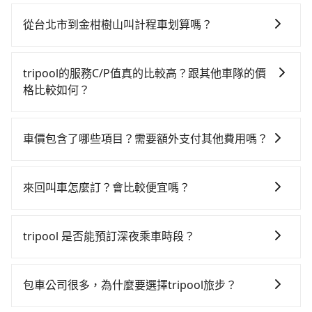
如你有駕照又不排斥自駕，且又不需要利用移動的時間
就該考慮預約專車接送。假設從台北市中正區步行或搭
在車上休息，那在台北市中正區有約30間租車車行，比
乘公車前往台北高鐵站，接著在站內購買高鐵票、通過
從台北市到金柑樹山叫計程車划算嗎？
方說遠信租車、美格瑞汽車租賃、蘋果交通。一般租車
閘口、並在月台上等待列車的到來，大概又過了25分
如選擇小黃直達，在台北可以透過app叫車的有55688台
以天為單位，小轎車如Toyota Altis、Nissan Tiida，一
鐘，再乘坐64~76分鐘（平均71分）的高鐵從台北站前
灣大車隊、Uber、Line Taxi、Yoxi等，如果在路邊攔不
天租金約$1,500，九人座如Hyundai Starex或
往彰化高鐵站，每人票價820元，再用5分鐘出站、等待
tripool的服務C/P值真的比較高？跟其他車隊的價
到車，也可考慮打電話至附近的計程車隊，如聖雄衛星
Volkswagen T5，一天$4,500起，油錢（每公里約3
車站前排班的計程車，搭上小黃後約花80分鐘、車費
格比較如何？
車隊、多元化計程車、大慶大車隊等叫車看看。依照里
元）、eTag（每公里約1元）、路邊停車（每小時約40
1,900元後，抵達金柑樹山 (南投縣信義鄉) 的目的地。全
在服務品質許可下，乘客當然希望價格越便宜越好，而
程跳錶計算，價格約為7,665~9,200元間，但如改預約
元）、保險費、罰單另計多數租車合約上都會載明每日
程加上轉車時間共2小時58分鐘，假設6位同行，高鐵加
市場上稍具規模且合法經營的業者，有以短程與城市為
tripool可省高達$2,600。但如果要考慮到回程，南投縣
里程限定200~400公里，超過還會額外加收100~2,000
車價包含了哪些項目？需要額外支付其他費用嗎？
轉乘之平均每人花費為1,450元。但如果全程使用
主的台灣大車隊、大都會、LINE Taxi、Uber，機場接送
僅有合法計程車約340輛，數量約為台北市的1%、密度
元不等的費用。由於絕大多數的租車公司都沒有提供甲
tripool並到府專車接送，則每人平均花費約1,440元，
官網上顯示的車價已經包含了租車、司機、高速公路過
則有肯驛、全鋒、格上租車、和運租車，包車旅遊則是
僅雙北的0.2%，其叫車的難度是雙北市的490倍。綜合
租乙還的服務，假設你當天就往返台北市（中正區）與
費時4小時22分鐘。長距離移動確實搭乘高鐵可以比坐車
路費、油資、保險、小費，司機的餐費與住宿費不需要
KKDAY、KLOOK、叫車吧等。tripool旅步專注在長程
以上，無論在價格或服務品質上，tripool都是你從台北
來回叫車怎麼訂？會比較便宜嗎？
金柑樹山，預計的小轎車花費為$4,200或九人座
快，但卻要額外支出約60元的交通費，所以對於不是這
乘客負擔，沒有其他巧令名目的隱藏費用，網站上看到
單程接送與跨縣市計時包車，不論從哪邊去哪裡（當然
市到金柑樹山的最佳選擇。
$7,200。當然這金額比搭計程車便宜，但如果你當天只
麼趕時間的人來說，預約tripool還是比較划算的。如果
為了乘客未來可能的訂單修改或取消，每筆訂單只含一
的價格皆為真實價格。
也包括台北市去金柑樹山），全台保證出車。由於有高
需要單程前往，隔天或多天後才需返回，租車就非常不
你是三人以下要乘車，也可參考tripool的拼車共乘服
趟車的資訊，所以如果需要來回叫車，請分兩筆訂單預
效的車輛調度能力，能以市價7~8折提供專車到府服務，
tripool 是否能預訂深夜乘車時段？
方便。再者，租車地點可能離你的住家/辦公室/起點還有
務，最多可再節省50%的交通費用。
定。至於價格已經市場最優惠，並無特別針對來回車趟
是絕大多數乘客出行的最佳選擇。
段路，且須配合車行營業時間做租還動作，另外承租過
可以的！tripool 旅步全年無休並提供深夜接送服務。
做額外折扣，但如果手上有優惠代碼，歡迎直接使用，
程繁瑣，租還通常需額外花費30分鐘做簽約與車體檢
不限單程或來回。
包車公司很多，為什麼要選擇tripool旅步？
查，甚至還要先自行加滿油，如遇到不肖業者，還車時
可能遭遇各種莫名理由而被額外收費，風險可謂不小。