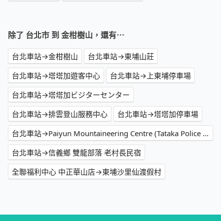
除了 台北市 到 金柑樹山，還有⋯
台北車站→金柑樹山
台北車站→東埔山莊
台北車站→塔塔加遊客中心
台北車站→上東埔停車場
台北車站→塔塔加ビジターセンター
台北車站→排雲登山服務中心
台北車站→塔塔加停車場
台北車站→Paiyun Mountaineering Centre (Tataka Police Squad)
台北車站→信義鄉 雙龍部落 老村長民宿
全聯福利中心 中正華山店→東埔沙里仙渡假村