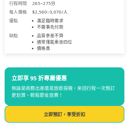
行程時間
265~275分
每人價格
$2,560~3,070/人
優點
滿足臨時需求
不需事先付款
缺點
品質參差不齊
通常僅能乘坐四位
價格貴
立即享 95 折專屬優惠
無論是商務出差還是旅遊探親，來回行程一次預訂
更划算，輕鬆節省旅費！
立即預訂，享受折扣