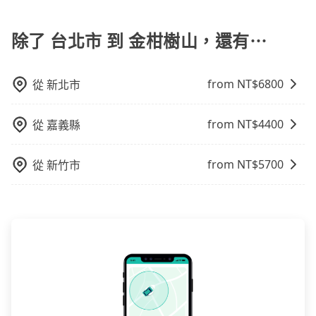
旅步提供多種車型，從轎車、休旅車到九人座，讓您可
以依照您行程人數的需求進行選擇。此外，為確保您的
旅途安全無憂，我們的司機都是專業且可靠的職業駕
除了 台北市 到 金柑樹山，還有⋯
駛。關於價格，旅步官網可一鍵即時查價，所示價格絕
無隱藏費用，且還提供優於其他業者更彈性的取消政
from NT$
6800
從
新北市
策，讓您在規劃行程時能更無後顧之憂。無論您是要前
往市區還是郊區，我們都可以為您提供最佳的旅遊體
驗。所以，如果您正在尋找一家可靠的包車公司，
from NT$
4400
從
嘉義縣
tripool旅步絕對是您值得信任的不二選擇！
from NT$
5700
從
新竹市