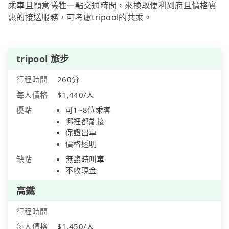
乘車且願意犧牲一點交通時間，來換取便利到府且價格實
惠的接送服務，可考慮tripool的共乘。
tripool 旅步
行程時間
260分
每人價格
$1,440/人
優點
可1~8位乘客
哪裡都能接
保證出車
價格透明
缺點
無臨時叫車
不收現金
高鐵
行程時間
每人價格
$1,450/人