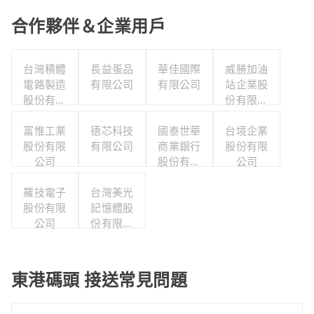
合作夥伴＆企業用戶
台灣積體
長益蛋品
華佳國際
威勝加油
電路製造
有限公司
有限公司
站企業股
股份有限
份有限公
公司
司
富惟工業
德芯科技
國泰世華
台境企業
股份有限
有限公司
商業銀行
股份有限
公司
股份有限
公司
公司
羅技電子
台灣美光
股份有限
記憶體股
公司
份有限公
司
東港碼頭 接送常見問題