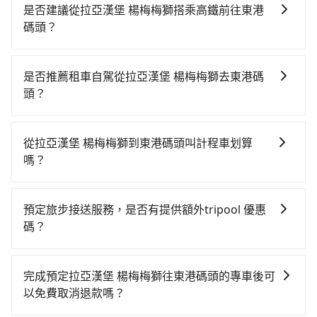
是否建議從拉亞漢堡 楊梅梅獅搭乘高鐵前往東港
碼頭？
若要從拉亞漢堡 楊梅梅獅搭高鐵前往東港碼頭，高鐵省
時、較貴！從最早06:49一直到22:35，桃園-左營一天最
是否推薦租車自駕從拉亞漢堡 楊梅梅獅去東港碼
多有58班次高鐵可搭乘。假設從拉亞漢堡 楊梅梅獅 (桃
頭？
園市楊梅區) 前往最靠近的桃園高鐵站，叫一輛計程車花
如你有駕照又不排斥自駕，且又不需要利用移動的時間
費約400元、車程約26分鐘。抵達高鐵站後，步行進
在車上休息，那在桃園市楊梅區有約15間租車車行，比
站、現場購票並於月台排隊的時間約15分鐘，再乘坐
從拉亞漢堡 楊梅梅獅到東港碼頭叫計程車划算
方說順鑫國際租賃、尊希雅小客車租賃、鈞盛小客車租
84~111分鐘（平均101分）的高鐵從桃園站前往左營高
嗎？
賃。一般租車以天為單位，小轎車如Toyota Altis、
鐵站，每人票價1,330元，再用10分鐘出站、等待車站前
如選擇小黃直達，在桃園可以透過app叫車的有55688台
Nissan Tiida，一天租金約$1,500，九人座如Hyundai
排班的計程車，搭上小黃後約花59分鐘、車費1,400元
灣大車隊、Uber、Line Taxi、Yoxi等，如果在路邊攔不
Starex或Volkswagen T5，一天$4,500起，油錢（每公
後，抵達東港碼頭 (屏東縣東港鎮) 的目的地。全程加上
預定旅步接送服務，是否有提供額外tripool 優惠
到車，也可考慮打電話至附近的計程車隊，如浩克計程
里約3元）、eTag（每公里約1元）、路邊停車（每小時
轉車時間共3小時31分鐘，假設4位同行，高鐵加轉乘之
碼？
車、新梅計程車、亞洲衛星大車隊等叫車看看。依照里
約40元）、保險費、罰單另計多數租車合約上都會載明
平均每人花費為1,780元。但如果全程使用tripool並到
旅步有針對已訂購去程，但也有回程需求的乘客提供95
程跳錶計算，價格約為8,385~10,100元間，但如改預約
每日里程限定200~400公里，超過還會額外加收
府專車接送，則每人平均花費約1,510元，費時3小時42
折優惠，只需在預定去程時勾選下方選項：「預定來
tripool可省高達$4,100。但如果要考慮到回程，屏東縣
100~2,000元不等的費用。由於絕大多數的租車公司都
完成預定拉亞漢堡 楊梅梅獅往東港碼頭的專車後可
分鐘。長距離移動確實搭乘高鐵可以比坐車快11分鐘，
回，價錢更優惠」，即可獲取回程95折折價券，供您預
僅有合法計程車約370輛，數量約為桃園市的5%、密度
沒有提供甲租乙還的服務，假設你當天就往返拉亞漢堡
以免費取消退款嗎？
但卻要額外支出約1,080元的交通費，所以對於不是這麼
定回程時使用。
僅雙北的0.3%，其叫車的難度是雙北市的310倍。綜合
楊梅梅獅與東港碼頭，預計的小轎車花費為$4,400或九
趕時間的人來說，預約tripool還是比較划算的。如果你