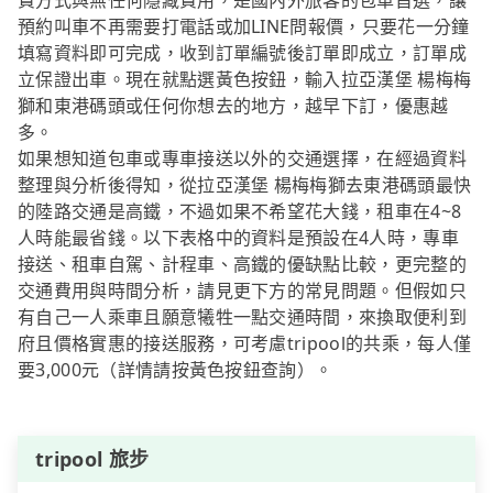
費方式與無任何隱藏費用，是國內外旅客的包車首選，讓
預約叫車不再需要打電話或加LINE問報價，只要花一分鐘
填寫資料即可完成，收到訂單編號後訂單即成立，訂單成
立保證出車。現在就點選黃色按鈕，輸入拉亞漢堡 楊梅梅
獅和東港碼頭或任何你想去的地方，越早下訂，優惠越
多。
如果想知道包車或專車接送以外的交通選擇，在經過資料
整理與分析後得知，從拉亞漢堡 楊梅梅獅去東港碼頭最快
的陸路交通是高鐵，不過如果不希望花大錢，租車在4~8
人時能最省錢。以下表格中的資料是預設在4人時，專車
接送、租車自駕、計程車、高鐵的優缺點比較，更完整的
交通費用與時間分析，請見更下方的常見問題。但假如只
有自己一人乘車且願意犧牲一點交通時間，來換取便利到
府且價格實惠的接送服務，可考慮tripool的共乘，每人僅
要3,000元（詳情請按黃色按鈕查詢）。
tripool 旅步