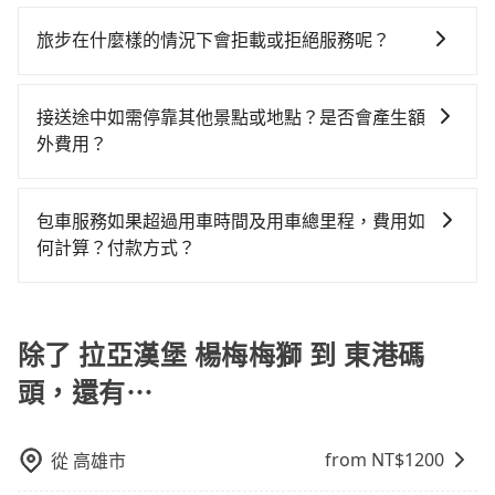
只要在乘車前一日清晨六點以前透過電子郵件告知，不
以上，無論在價格或服務品質上，tripool都是你從拉亞
人座$7,400。當然這金額比搭計程車便宜，但如果你當
是三人以下要乘車，也可參考tripool的拼車共乘服務，
論任何理由，保證全額退費，且不收取任何手續費。
漢堡 楊梅梅獅到東港碼頭的最佳選擇。
旅步在什麼樣的情況下會拒載或拒絕服務呢？
天只需要單程前往，隔天或多天後才需返回，租車就非
最多可再節省50%的交通費用。
常不方便。再者，租車地點可能離拉亞漢堡 楊梅梅獅還
當您使用 tripool 旅步乘車日期當天，若發生以下 3 項
有段路，且須配合車行營業時間做租還動作，另外承租
原因，司機有權拒絕服務： 1) 當日搭車人數或行李超過
接送途中如需停靠其他景點或地點？是否會產生額
過程繁瑣，租還通常需額外花費30分鐘做簽約與車體檢
訂購時填寫的數量。請務必確實填寫當日實際攜帶的行
外費用？
查，甚至還要先自行加滿油，如遇到不肖業者，還車時
李及乘坐的總人數，包含成人及兒童／嬰幼兒。 2) 孩童
可能遭遇各種莫名理由而被額外收費，風險可謂不小。
當您預約旅步的「單程專車」，如果需要在途中加點停
同行，卻無自備或加購兒童座椅。提醒您，為了保護孩
靠，您可以參考我們的「加點服務」，每個點距離在 5
童的安全，依道路交通安全規則規定，四歲以下的孩童
包車服務如果超過用車時間及用車總里程，費用如
公里內，需額外支付 200 元，且每個點最多停留 5 分
必須乘坐兒童座椅。 3) 搭乘寵物友善專車卻沒有裝籠。
何計算？付款方式？
鐘。加點費用可以在乘車當天下車前給司機現付。如果
避免影響行車安全，請您務將寵物置入提籠或提袋內。
旅步的包車服務可以根據您的需求安排用車，若超過預
您選擇「計時包車」，中途需要加點停靠，則不需要額
定的用車時間，每小時會加收1000元的費用；若超過預
外支付費用。
定的里程數，每10公里加收150元的費用。這些額外費
除了 拉亞漢堡 楊梅梅獅 到 東港碼
用可以在下車前付現給司機。
頭，還有⋯
from NT$
1200
從
高雄市