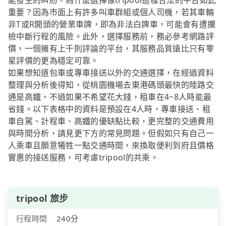
能發生的糾紛。為什麼選擇像tripool這樣合法的平台如此
重要？因為市面上有許多叫車群組或個人司機，若其車輛
非T或R開頭的營業車牌，即為非法白牌車，可能會有遭攔
檢中斷行程的風險。此外，選擇服務前，務必參考網路評
價，一個擁有上千則評論的平台，其服務品質遠比只有零
星評價的更為穩定可靠。
如果想知道包車或專車接送以外的交通選擇，在經過資料
整理與分析後得知，從桃園機場去東港碼頭最快的陸路交
通是高鐵，不過如果不希望花大錢，租車在4~8人時能最
省錢。以下表格中的資料是預設在4人時，專車接送、租
車自駕、計程車、高鐵的優缺點比較，更完整的交通費用
與時間分析，請見更下方的常見問題。但假如只有自己一
人乘車且願意犧牲一點交通時間，來換取便利到府且價格
實惠的接送服務，可考慮tripool的共乘。
tripool 旅步
行程時間
240分