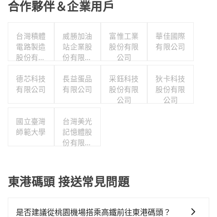
合作夥伴＆企業用戶
台灣積體
威勝加油
富惟工業
華佳國際
電路製造
站企業股
股份有限
有限公司
股份有限
份有限公
公司
公司
司
德芯科技
長益蛋品
采鈺科技
狄卡科技
有限公司
有限公司
股份有限
股份有限
公司
公司
國立臺灣
台灣美光
師範大學
記憶體股
份有限公
司
東港碼頭 接送常見問題
是否建議從桃園機場搭乘高鐵前往東港碼頭？