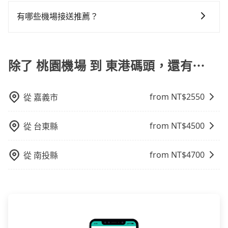
當您使用信用卡時，通常會享有免費的機場接送服務。
1.5小時的車程，班機預計早上10點起飛，那保險就是早
說，這可能是最方便的選擇。許多城市的計程車公司提
緻。再者，租車地點可能離桃園機場還有段路，且須配
不過，每家信用卡公司所提供的機場接送優惠次數都有
晨6點以前就從台中出發。如果是國內航線的旅客，提前
供從市中心或其他地區到機場的固定價格，可以預先知
有哪些機場接送推薦？
合車行營業時間做租還動作，另外承租過程繁瑣，租還
所不同，而且詳細的優惠規定也可能會隨時變更。為了
1小時到機場已經綽綽有餘了。對於國際航線入境旅客來
道價格，避免爭議。 4. 預約機場接送：可以提前預訂服
通常需額外花費30分鐘做簽約與車體檢查，甚至還要先
除了55688、uber之外，旅步的機場接送也是許多用戶
確保您出國前能獲得最新的優惠資訊，建議您查詢您信
說，如持有自動通關護照，通常30~40分鐘即可領完行
務，安排接送。價格會因路線而有所不同。 5. 高鐵：搭
自行加滿油，如遇到不肖業者，還車時可能遭遇各種莫
推薦的首選。旅步提供多種車型選擇、透明的價格以及
用卡公司的官方網站或聯繫客服中心。方便您能輕鬆掌
李出關，而外籍旅客則可能需要60~90分鐘的時間，建
乘高鐵是最快速的選擇，但並非每個縣市都有高鐵站，
名理由而被額外收費，風險可謂不小。
優質的客服服務。還同步提供共乘服務，讓客戶有更經
除了 桃園機場 到 東港碼頭，還有⋯
握最新的優惠訊息，並且充分利用您的信用卡優惠服
議選擇離開機場的乘車時間抓在班機預計落地後的1小
且下高鐵後還需轉搭其他接駁方式抵達機場，對於入、
濟實惠的選擇，旅步的服務，更適合滿足不同需求的旅
務。
時。但如果是國內航線的旅客，預約班機落地後30分鐘
出境需攜帶大量行李的旅客並不方便。價格也會因您出
客。
的乘車時間即可。
發的縣市而有所不同。 總體而言，到機場的最佳交通方
from NT$
2550
從
嘉義市
式取決於您的預算、時間和行程安排。建議您提前了解
並根據自己的需要選擇最方便和經濟實惠的交通方式。
from NT$
4500
從
台東縣
from NT$
4700
從
南投縣