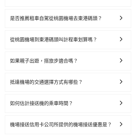
若要從桃園機場搭高鐵前往東港碼頭，高鐵省時、較
貴！從最早06:49一直到22:35，桃園-左營一天最多有58
是否推薦租車自駕從桃園機場去東港碼頭？
班次高鐵可搭乘。假設從桃園機場 (桃園市大園區) 前往
如你有駕照又不排斥自駕，且又不需要利用移動的時間
最靠近的桃園高鐵站，叫一輛計程車花費約400元、車程
在車上休息，那在桃園機場所在的桃園市大園區有約25
約20分鐘。抵達高鐵站後，步行進站、現場購票並於月
從桃園機場到東港碼頭叫計程車划算嗎？
間租車車行，比方說上鼎租車、華夏航科國際、陳立小
台排隊的時間約15分鐘，再乘坐84~111分鐘（平均101
如選擇小黃直達，在桃園可以透過app叫車的有55688台
客車租賃。一般租車以天為單位，小轎車如Toyota
分）的高鐵從桃園站前往左營高鐵站，每人票價1,330
灣大車隊、Uber、Line Taxi、Yoxi等，如果在路邊攔不
Altis、Nissan Tiida，一天租金約$1,500，九人座如
元，再用10分鐘出站、等待車站前排班的計程車，搭上
如果親子出遊，搭旅步適合嗎？
到車，也可考慮打電話至桃園機場附近的計程車隊，如
Hyundai Starex或Volkswagen T5，一天$4,500起，油
小黃後約花59分鐘、車費1,400元後，抵達東港碼頭 (屏
適合的，另外旅步也特別為您心愛的寶貝準備了兒童座
菓林計程車、大園義交計程車、游輝益自營計程車等叫
錢（每公里約3元）、eTag（每公里約1元）、路邊停車
東縣東港鎮) 的目的地。全程加上轉車時間共3小時25分
椅及兒童用增高墊供您選購(租借300元/個)，讓您和孩子
車看看。依照里程跳錶計算，價格約為9,085~10,900元
（每小時約40元）、保險費、罰單另計多數租車合約上
抵達機場的交通選擇方式有哪些？
鐘，假設4位同行，高鐵加轉乘之平均每人花費為1,780
出遊時安全更有保障。
間，但如改預約tripool可省高達$4,500。但如果要考慮
都會載明每日里程限定200~400公里，超過還會額外加
元。但如果全程使用tripool並到府專車接送，則每人平
所有到機場的交通方式因地區和交通狀況而異，以下列
到回程，屏東縣僅有合法計程車約370輛，數量約為桃園
收100~2,000元不等的費用。由於絕大多數的租車公司
均花費約1,610元，費時3小時58分鐘。長距離移動確實
舉一些常見的選擇： 1. 捷運：如果機場附近有捷運或輕
市的5%、密度僅雙北的0.3%，其叫車的難度是雙北市的
如何估計接送機的乘車時間？
都沒有提供甲租乙還的服務，假設你當天就往返桃園機
搭乘高鐵可以比坐車快33分鐘，但卻要額外支出約680
軌系統，這是一種快捷和經濟實惠的交通方式。 2. 公車/
310倍。綜合以上，無論在價格或服務品質上，tripool
場與東港碼頭，預計的小轎車花費為$4,700或九人座
元的交通費，所以對於不是這麼趕時間的人來說，預約
一般來說，搭乘國際航線的出境旅客，需至少提前2小時
客運：公車或客運是到達機場的另一種經濟實惠的交通
都是你從桃園機場到東港碼頭的最佳選擇。
$7,700。當然這金額比搭計程車便宜，且在前往東港碼
tripool還是比較划算的。如果你是三人以下要乘車，也
到機場報到，為避免可能的塞車情況，在預估時最好額
方式。 3. 計程車：計程車通常是到達機場的比較昂貴的
機場接送信用卡公司所提供的機場接送優惠是？
頭的途中預計邊開邊玩，那租車一整天確實就非常方便
可參考tripool的拼車共乘服務，最多可再節省50%的交
外抓30分鐘的彈性時間。比方說正常台中到桃園機場要
選擇，但對於携帶大量行李或急需前往機場的乘客來
划算，但前提就是犧牲了當天要開車的親友的遊玩興
通費用。