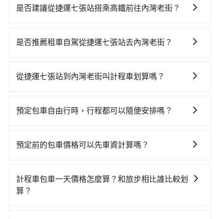
是否建議從捷運七張站搭乘高鐵前往內灣老街？
若要從捷運七張站搭高鐵前往內灣老街，高鐵較貴、費
時、轉車麻煩！從最早06:34一直到23:08，板橋-新竹一
是否推薦租車自駕從捷運七張站去內灣老街？
天最多有61班次高鐵可搭乘。假設從捷運七張站 (新北市
如果你有台灣駕照且對自己駕駛技術有信心，且在車上
新店區) 前往最靠近的板橋高鐵站，叫一輛計程車花費約
時不需要閉目養神（因為要自己開車），最重要的是你
400元、車程約27分鐘。抵達高鐵站後，步行進站、現
從捷運七張站到內灣老街叫計程車划算嗎？
當天就要來回，那在新北路邊可隨租隨借的iRent應該是
場購票並於月台排隊的時間約20分鐘，再乘坐22~26分
如選擇小黃直達，在新北可以透過app叫車的有55688台
你最便宜選擇。註冊完iRent的app後，可以每小時
鐘（平均25分）的高鐵從板橋站前往新竹高鐵站，每人
灣大車隊、Uber、Line Taxi、Yoxi等，如果在路邊攔不
$115~205承租小轎車，每公里再額外加收$3.2，從捷運
票價260元，再用5分鐘出站、等待車站前排班的計程
預定包車自由行時，行程都可以隨便安排嗎？
到車，也可考慮打電話至捷運七張站附近的計程車隊，
七張站到內灣老街的花費預估為$1,100~1,550（金額差
車，搭上小黃後約花31分鐘、車費700元後，抵達內灣
只要不超出您選用的用車時間及行程總公里數，且行程
如大豐衛星車隊、富江交通、祥賀計程車等叫車看看。
異來自於平假日、車款差異、抵達目的地後多久原路返
老街 (新竹縣橫山鄉) 的目的地。全程加上轉車時間共1小
沒有到達海拔1500公里以上的山區，行程都是可以依照
依照里程跳錶計算，價格約為1,915~2,300元間，但如改
回），雖已將eTag和可能的每小時40元路邊停車費用預
預定前的包車價格可以先車資計算嗎？
時48分鐘，假設2位同行，高鐵加轉乘之平均每人花費為
您的需求安排的。
預約tripool可省高達$900。但如果要考慮到回程，新竹
估進去，但額外的汽車保險與可能的罰單都需自付。再
810元。但如果全程使用tripool並到府專車接送，則每
可以的，旅步的官網、APP提供24小時即時查價功能，
縣僅有合法計程車約730輛，數量約為新北市的3%、密
者，和運的iRent只提供最基本的車型，如Toyota
人平均花費約720元，費時1小時。選擇搭乘高鐵而不預
無隱藏費用，讓您可以隨時掌握交通開支。
度僅雙北的1.3%，其叫車的難度是雙北市的80倍。綜合
計程車包車一天價格怎麼算？和旅步相比誰比較划
Yaris、Prius C、Vios這類乘坐體驗較差的車款，如果人
約包車，不僅每人至少額外負擔90元車資，而且更會額
以上，無論在價格或服務品質上，tripool都是你從捷運
算？
數超過四位，更是沒有較大的七人座或九人座可供選
外浪費48分鐘在轉乘與等車上，現在還不馬上來預約
七張站到內灣老街的最佳選擇。
擇，而且無人租車最令人詬病的就是車況，打開車門才
tripool！如果你是獨自一人乘車，也可參考tripool的拼
計程車包車的價格通常根據時間或距離計算，包車的價
發現仍有上一組乘客遺留的垃圾或者撞凹的車門仍未被
車共乘服務，最多可再節省50%的交通費用。