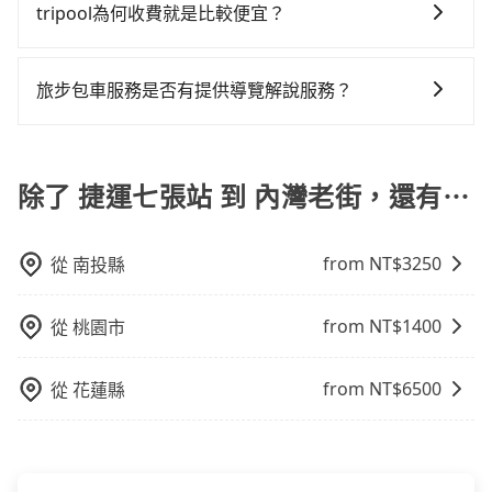
格通常是根據時間或距離來計算，而且在不同城市和地
tripool為何收費就是比較便宜？
修理，每一次租車都好像在開樂透一樣。另外，偶爾也
區，價格可能有所不同。另外，計程車包車價格也可能
會遇到明明已經預約了時間但上一位用戶卻遲遲尚未歸
對於平常就有在使用長程專車接送服務的乘客來說，第
會因為交通狀況等因素而有所變動。因此，在預定包車
還，又或者要還車時卻偏偏找不到停車位，對於急著用
一次使用tripool的會擔心價格比市價便宜不少，是不是
之前，最好先詢問清楚具體價格和注意事項。相比之
旅步包車服務是否有提供導覽解說服務？
車或者要載其他乘客的人來說就有不小的風險。最後，
因為司機素質比較差、車上會有煙味、或者車齡過大，
下，旅步的包車服務價格相對更為透明和具體，一般是
雖然路邊隨租隨還看似方便，但實際使用時還是有其區
抱歉！目前旅步的包車服務暫無提供導覽服務，如果您
但事實恰恰相反。tripool不僅有嚴密的篩選機制，定期
按照包車時間和里程、車型來計費，價格在網站上公開
域的限制，實際可停靠的地點與你的上下車地點仍有段
需要導覽服務，可事先透過電子郵件
淘汰顧客評分較低的司機，且車輛均要求5年內新車，司
透明，方便客戶可以更加準確地了解行程所需時間和費
距離，在遇到下雨天或者載行李時，就顯得非常不便。
booking@tripool.app聯繫我們，將有專人協助回覆確
除了 捷運七張站 到 內灣老街，還有⋯
機也絕對不會在車內吸煙，於新冠肺炎期間也絕對全程
用。
認是否能協助安排。
配戴口罩。tripool之所以能將價格壓在市價7~8折的主
因來自於自行研發的AI車輛調度演算法，能有效降低空
from NT$
3250
從
南投縣
車率，也就是提高俗稱「回頭車」的比例。這不僅體現
在成本的控制，更是在傳統旺季（年假、端午、中秋、
雙十等）能用更少的司機來服務更多的旅客，意味著使
from NT$
1400
從
桃園市
用到不熟悉的司機或者轉單給其他車行的情況比同行更
低，如此便反應在服務品質的控管會更佳。但tripool網
from NT$
6500
從
花蓮縣
站上的價格是動態的，一般來說越早預訂價格越優，且
保證前一天中午以前均可全額取消退費，如已經決定好
要從捷運七張站去內灣老街，請儘早下訂以把握最划算
的價格。