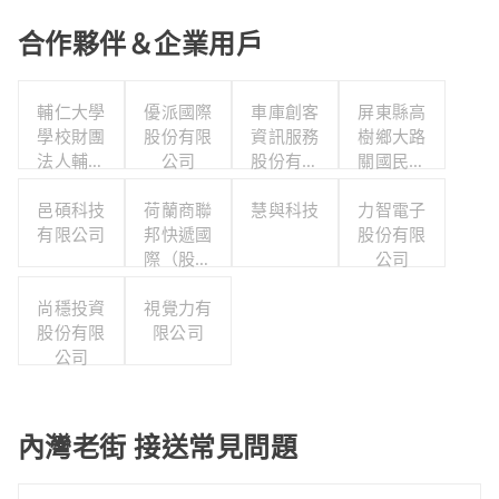
合作夥伴＆企業用戶
輔仁大學
優派國際
車庫創客
屏東縣高
學校財團
股份有限
資訊服務
樹鄉大路
法人輔仁
公司
股份有限
關國民小
大學
公司
學
邑碩科技
荷蘭商聯
慧與科技
力智電子
有限公司
邦快遞國
股份有限
際（股）
公司
公司台灣
尚穩投資
分公司職
視覺力有
股份有限
工福利委
限公司
公司
員會
內灣老街 接送常見問題