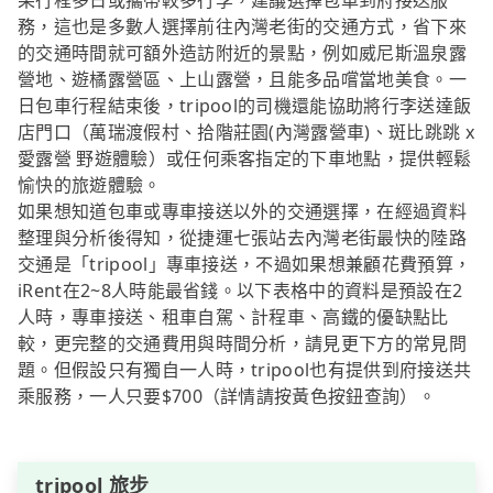
果行程多日或攜帶較多行李，建議選擇包車到府接送服
務，這也是多數人選擇前往內灣老街的交通方式，省下來
的交通時間就可額外造訪附近的景點，例如威尼斯溫泉露
營地、遊橘露營區、上山露營，且能多品嚐當地美食。一
日包車行程結束後，tripool的司機還能協助將行李送達飯
店門口（萬瑞渡假村、拾階莊園(內灣露營車)、斑比跳跳 x
愛露營 野遊體驗）或任何乘客指定的下車地點，提供輕鬆
愉快的旅遊體驗。
如果想知道包車或專車接送以外的交通選擇，在經過資料
整理與分析後得知，從捷運七張站去內灣老街最快的陸路
交通是「tripool」專車接送，不過如果想兼顧花費預算，
iRent在2~8人時能最省錢。以下表格中的資料是預設在2
人時，專車接送、租車自駕、計程車、高鐵的優缺點比
較，更完整的交通費用與時間分析，請見更下方的常見問
題。但假設只有獨自一人時，tripool也有提供到府接送共
乘服務，一人只要$700（詳情請按黃色按鈕查詢）。
tripool 旅步