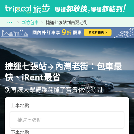
新竹包車
捷運七張站到內灣老街
捷運七張站→內灣老街：包車最
快、iRent最省
別再讓大眾轉乘耗掉了寶貴休假時間
上車地點
下車地點