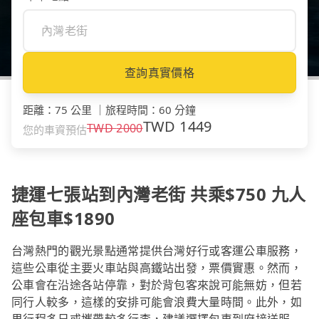
查詢真實價格
距離
：
75 公里
｜
旅程時間
：
60 分鐘
TWD
1449
TWD
2000
您的車資預估
捷運七張站到內灣老街 共乘$750 九人
座包車$1890
台灣熱門的觀光景點通常提供台灣好行或客運公車服務，
這些公車從主要火車站與高鐵站出發，票價實惠。然而，
公車會在沿途各站停靠，對於背包客來說可能無妨，但若
同行人較多，這樣的安排可能會浪費大量時間。此外，如