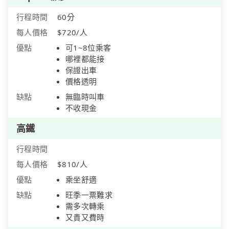
行程時間
60分
每人價格
$720/人
優點
可1~8位乘客
哪裡都能接
保證出車
價格透明
缺點
無臨時叫車
不收現金
高鐵
行程時間
每人價格
$810/人
優點
乘坐舒適
缺點
旺季一票難求
需多次轉乘
又貴又費時