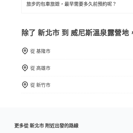
行李與兩個30吋行李箱 五人座休旅車可乘坐四位乘
旅步的包車旅遊，最早需要多久前預約呢？
可乘坐八位乘客，並可攜帶八個隨身行李與六個30
當您的行程確定後，建議盡早預訂包車服務，因為
載人數。 如果您攜帶的行李或物品較多，我們會根據
不妨趁早訂購，享受更划算的價格。
除了 新北市 到 威尼斯溫泉露營地
從
基隆市
從
高雄市
從
新竹市
更多從 新北市 附近出發的路線