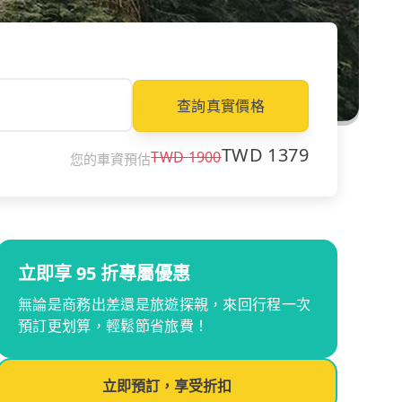
查詢真實價格
TWD
1379
TWD
1900
您的車資預估
立即享 95 折專屬優惠
無論是商務出差還是旅遊探親，來回行程一次
預訂更划算，輕鬆節省旅費！
立即預訂，享受折扣