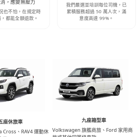
取消，應變無壓力
我們嚴選並培訓每位司機，已
況也不怕，在規定時
累積服務超過 50 萬人次，滿
消，都能全額退款。
意度高達 99%。
九座箱型車
五座休旅車
Volkswagen 旗艦商旅、Ford 家用商
lla Cross、RAV4 運動休