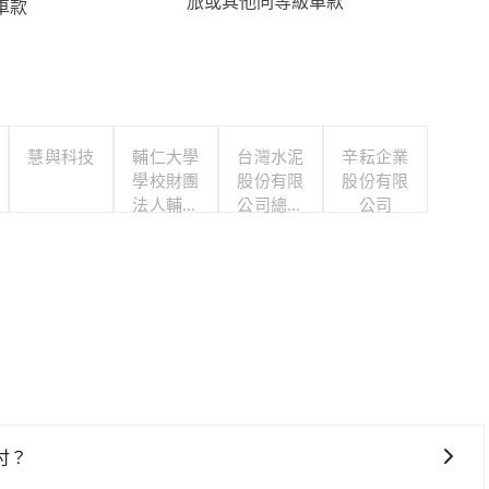
旅或其他同等級車款
車款
慧與科技
輔仁大學
台灣水泥
辛耘企業
學校財團
股份有限
股份有限
法人輔仁
公司總管
公司
大學
理處職工
福利委員
會
付？