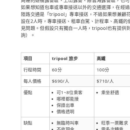
周邊的遊橘露營區、上山露營、綠雲海露營區，也可
如果想知道包車或專車接送以外的交通選擇，在經過
陸路交通是「tripool」專車接送，不過如果想兼顧
設在2人時，專車接送、租車自駕、計程車、高鐵的
見問題。但假設只有獨自一人時，tripool也有提
詢）。
項目
tripool 旅步
高鐵
行程時間
60分
100分
每人價格
$690/人
$710/人
優點
可1~8位乘客
乘坐舒適
哪裡都能接
保證出車
價格透明
缺點
無臨時叫車
旺季一票難求
不收現金
需多次轉乘