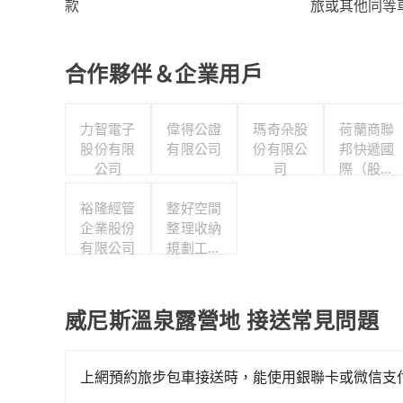
旅或其他同等
款
合作夥伴＆企業用戶
力智電子
偉得公證
瑪奇朵股
荷蘭商聯
股份有限
有限公司
份有限公
邦快遞國
公司
司
際（股）
公司台灣
裕隆經管
整好空間
分公司職
企業股份
整理收納
工福利委
有限公司
規劃工作
員會
室
威尼斯溫泉露營地 接送常見問題
上網預約旅步包車接送時，能使用銀聯卡或微信支