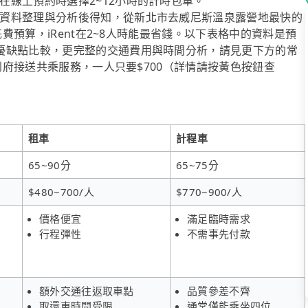
在線上預約時選擇2~12小時的計時包車。
資料整理與分析後得知，從新北市去威尼斯溫泉露營地最快的
花費預算，iRent在2~8人時能最省錢。以下表格中的資料是預
優缺點比較，更完整的交通費用與時間分析，請見更下方的常
供到府接送共乘服務，一人只要$700（詳情請按黃色按鈕查
租車
計程車
65~90分
65~75分
$480~700/人
$770~900/人
價格便宜
滿足臨時需求
行程彈性
不需事先付款
額外交通往返取車點
品質參差不齊
取還車時間受限
通常僅能乘坐四位