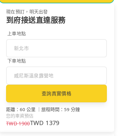
現在預訂，明天出發
到府接送直達服務
上車地點
下車地點
查詢真實價格
距離
：
60 公里
｜
旅程時間
：
59 分鐘
您的車資預估
TWD
1379
TWD
1900