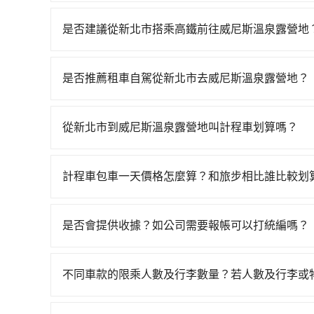
抱歉！目前旅步只支援線上刷卡及AFTEE先享後
是否建議從新北市搭乘高鐵前往威尼斯溫泉露營地
若要從新北市區搭高鐵前往威尼斯溫泉露營地，高鐵較貴
新竹一天最多有61班次高鐵可搭乘。假設從新北市
是否推薦租車自駕從新北市去威尼斯溫泉露營地？
元、車程約20分鐘。抵達高鐵站後，步行進站、現場
如果你有台灣駕照且對自己駕駛技術有信心，且在
均25分）的高鐵從板橋站前往新竹高鐵站，每人票
天就要來回，那在新北路邊可隨租隨借的iRent應該
小黃後約花35分鐘、車費700元後，抵達威尼斯溫泉
從新北市到威尼斯溫泉露營地叫計程車划算嗎？
$115~205承租小轎車，每公里再額外加收$3.
時40分鐘，假設2位同行，高鐵加轉乘之平均每人花費
如選擇小黃直達，在新北可以透過app叫車的有55688台
$950~1,400（金額差異來自於平假日、車款差
人平均花費約690元，費時59分鐘。選擇搭乘高
到車，也可考慮打電話至興家計程車等叫車看看。依照里
40元路邊停車費用預估進去，但額外的汽車保險與可
外浪費41分鐘在轉乘與等車上，現在還不馬上來預約tr
計程車包車一天價格怎麼算？和旅步相比誰比較划
tripool的專車服務可再更便宜。但如果要考慮
型，如Toyota Yaris、Prius C、Vios
共乘服務，最多可再節省50%的交通費用。
計程車包車的價格通常根據時間或距離計算，包車
3%、密度僅雙北的1.3%，其叫車的難度是雙北市的
九人座可供選擇，而且無人租車最令人詬病的就是
區，價格可能有所不同。另外，計程車包車價格也
從新北市到威尼斯溫泉露營地的最佳選擇。
車門仍未被修理，每一次租車都好像在開樂透一樣
是否會提供收據？如公司需要報帳可以打統編嗎？
前，最好先詢問清楚具體價格和注意事項。相比之
遲尚未歸還，又或者要還車時卻偏偏找不到停車位
在乘車結束後一週內，tripool都會透過第三方
車時間和里程、車型來計費，價格在網站上公開透
最後，雖然路邊隨租隨還看似方便，但實際使用時
付款前可以輸入公司的抬頭與統編，可向國稅局報
不同車款的限乘人數及行李數量？若人數及行李或
有段距離，在遇到下雨天或者載行李時，就顯得非
完全符合台灣的法律規範。
我們提供不同種類的車輛，讓您根據需求選擇最適