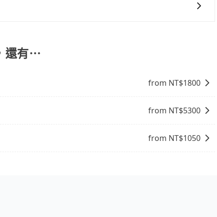
客，並可攜帶四個隨身行李與三個30吋行李箱 九人座廂型車
吋行李箱。 為了確保行車安全及遵守相關法規，我們不能超
旅步提供早鳥優惠，您越早預訂就能享有更優惠的價格。所以
情況收取微搬家費用，費用在300至500元之間。
，還有⋯
from NT$
1800
from NT$
5300
from NT$
1050