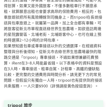
其衍生的油錢、停車費、甚至潛在的損傷風險，可能不見
得划算，如果又是外國旅客，不僅多數租車行不願意承
租，就算願意出租也會要求高昂的保險費用。相反的，包
車旅遊就把所有風險轉嫁到司機身上，而tripool在長途接
送與包車旅遊上，就屬第一品牌，加上全台都有車輛，可
將旅客從新北市單程直送綠世界生態農場，如欲造訪周邊
的星院露營區、北埔老街、北埔遊客中心，也可在線上預
約時選擇2~12小時的計時包車。
如果想知道包車或專車接送以外的交通選擇，在經過資料
整理與分析後得知，從新北市去綠世界生態農場最快的陸
路交通是「tripool」專車接送，不過如果想兼顧花費預
算，iRent在3~8人時能最省錢。以下表格中的資料是預設
在3人時，專車接送、租車自駕、計程車、高鐵的優缺點
比較，更完整的交通費用與時間分析，請見更下方的常見
問題。但假設只有獨自一人時，tripool也有提供到府接送
共乘服務，一人只要$900（詳情請按黃色按鈕查詢）。
tripool 旅步