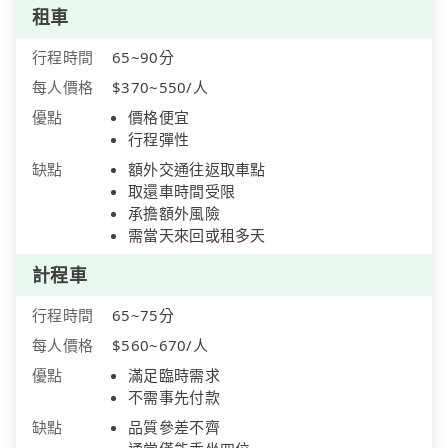
租車
行程時間
65~90分
每人價格
$370~550/人
優點
價格便宜
行程彈性
缺點
額外交通往返取車點
取還車時間受限
承擔額外風險
需當天來回或租多天
計程車
行程時間
65~75分
每人價格
$560~670/人
優點
滿足臨時需求
不需事先付款
缺點
品質參差不齊