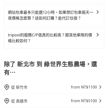
有Booking.com、Agoda.com、Hotels.com、
或九人座可供選擇，而且無人租車最令人詬病的就是車
來預約tripool！如果你僅有兩位乘車，也可參考tripool
可以的，當您的旅程需要穿越山區或是高海拔地區時，
Expedia.com、Trip.com等。正常來說，線上刷卡付款
況，打開車門才發現仍有上一組乘客遺留的垃圾或者撞
的拼車共乘服務，最多可再節省50%的交通費用。
旅步可能會根據行經的路線是否超過海拔1500公尺來進
完後預定就完成，事先不用電話確認空房，事後也不用
網站包車最多只能選12小時，如果想訂包車兩天一
凹的車門仍未被修理，每一次租車都好像在開樂透一
行額外的費用收取。但是，這些費用會在您下訂單後、
告知付款完畢，一切都能在網路上操作。但有些較冷門
夜價格怎麼算？該如何訂購？能代訂住宿？
樣。另外，偶爾也會遇到明明已經預約了時間但上一位
出發前先與您進行確認，確保您明確知道所有的費用。
或規模較小的飯店，有可能再多平台同時上架而發生超
用戶卻遲遲尚未歸還，又或者要還車時卻偏偏找不到停
旅步的包車服務是以一天一張訂單的方式計算，如果您
我們會透過Email的方式向您說明收費細節，讓您能更放
賣的現象，便有可能到了現場卻沒房可住的窘境，所以
車位，對於急著用車或者要載其他乘客的人來說就有不
需要連續兩天的包車服務，可以在官網上分開預定兩天
心地享受旅步為您提供的服務。
tripool的服務C/P值真的比較高？跟其他車隊的價
在預定時要不選擇評分高、評論多的飯店，不然就是還
小的風險。最後，雖然路邊隨租隨還看似方便，但實際
的行程。另外，目前旅步只提供接送服務，暫不提供代
格比較如何？
要再人工電話與飯店確認。預訂民宿方面，如不怕麻
使用時還是有其區域的限制，實際可停靠的地點與你的
訂住宿服務。
煩，有些時候直接打電話問的價格可能比民宿訂房網來
上下車地點仍有段距離，在遇到下雨天或者載行李時，
在服務品質許可下，乘客當然希望價格越便宜越好，而
得便宜，但缺點就是多數要匯款並再人工確認。假如不
就顯得非常不便。
市場上稍具規模且合法經營的業者，有以短程與城市為
介意多花一點錢省下這些瑣碎的事，台灣本土的AsiaYo
主的台灣大車隊、大都會、LINE Taxi、Uber，機場接送
除了 新北市 到 綠世界生態農場，還
或者國際Airbnb都值得推薦。
則有肯驛、全鋒、格上租車、和運租車，包車旅遊則是
有⋯
KKDAY、KLOOK、叫車吧等。tripool旅步專注在長程
單程接送與跨縣市計時包車，不論從哪邊去哪裡（當然
也包括新北市去綠世界生態農場），全台保證出車。由
from NT$
1100
從
新竹市
於有高效的車輛調度能力，能以市價7~8折提供專車到府
服務，是絕大多數乘客出行的最佳選擇。
from NT$
5100
從
高雄市