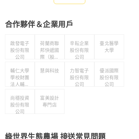
合作夥伴＆企業用戶
啟發電子
荷蘭商聯
辛耘企業
臺北醫學
股份有限
邦快遞國
股份有限
大學
公司
際（股）
公司
公司台灣
輔仁大學
慧與科技
分公司職
力智電子
優派國際
學校財團
工福利委
股份有限
股份有限
法人輔仁
員會
公司
公司
大學
尚穩投資
富美設計
股份有限
專門店
公司
綠世界生態農場 接送常見問題