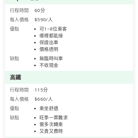
行程時間
60分
每人價格
$590/人
優點
可1~8位乘客
哪裡都能接
保證出車
價格透明
缺點
無臨時叫車
不收現金
高鐵
行程時間
115分
每人價格
$660/人
優點
乘坐舒適
缺點
旺季一票難求
需多次轉乘
又貴又費時