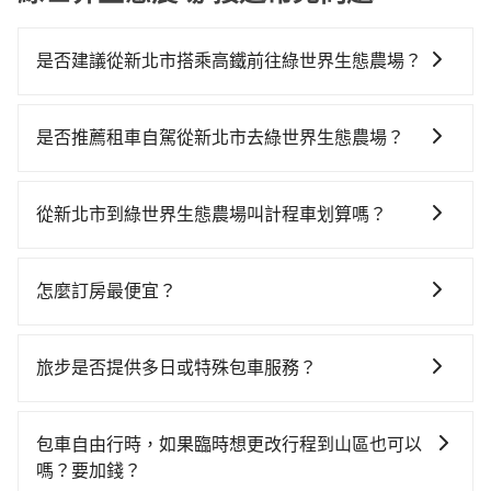
是否建議從新北市搭乘高鐵前往綠世界生態農場？
若要從新北市區搭高鐵前往綠世界生態農場，高鐵較
貴、費時、轉車麻煩！從最早06:34一直到23:08，板橋-
是否推薦租車自駕從新北市去綠世界生態農場？
新竹一天最多有61班次高鐵可搭乘。假設從新北市三峽
如果你有台灣駕照且對自己駕駛技術有信心，且在車上
區前往最靠近的板橋高鐵站，叫一輛計程車花費約500
時不需要閉目養神（因為要自己開車），最重要的是你
元、車程約30分鐘。抵達高鐵站後，步行進站、現場購
從新北市到綠世界生態農場叫計程車划算嗎？
當天就要來回，那在新北路邊可隨租隨借的iRent應該是
票並於月台排隊的時間約20分鐘，再乘坐22~26分鐘
如選擇小黃直達，在新北可以透過app叫車的有55688台
你最便宜選擇。註冊完iRent的app後，可以每小時
（平均25分）的高鐵從板橋站前往新竹高鐵站，每人票
灣大車隊、Uber、Line Taxi、Yoxi等。依照里程跳錶計
$115~205承租小轎車，每公里再額外加收$3.2，從新北
價260元，再用5分鐘出站、等待車站前排班的計程車，
怎麼訂房最便宜？
算，價格約為1,690~2,000元間，若改選tripool的專車
市（三峽區）到綠世界生態農場的花費預估為
搭上小黃後約花40分鐘、車費700元後，抵達綠世界生
現在旅客預訂飯店已經很少透過旅行社，大多是透過
服務可再更便宜。但如果要考慮到回程，新竹縣僅有合
$1,100~1,650（金額差異來自於平假日、車款差異、抵
態農場 (新竹縣北埔鄉) 的目的地。全程加上轉車時間共1
OTA (online travel agent) 來完成，除了可以快速依據
法計程車約730輛，數量約為新北市的3%、密度僅雙北
達目的地後多久原路返回），雖已將eTag和可能的每小
旅步是否提供多日或特殊包車服務？
小時53分鐘，假設3位同行，高鐵加轉乘之平均每人花費
地區、價位、人數、特殊需求來搜尋適合的旅店與房
的1.3%，其叫車的難度是雙北市的80倍。雖然新北市區
時40元路邊停車費用預估進去，但額外的汽車保險與可
為660元。但如果全程使用tripool並到府專車接送，則
若您有多日或特殊包車需求，您可以先來信旅步，會有
型，更重要的是通常價格是官網的6~8折，如果又有加入
到綠世界生態農場的跳表小黃可能較為便宜，但當你們
能的罰單都需自付。再者，和運的iRent只提供最基本的
每人平均花費約590元，費時1小時2分鐘。選擇搭乘高
專人回覆您。
會員或者使用特定的信用卡，還可以累積點數做現金回
人數超過四位時，叫兩輛計程車的費用就貴了，改預約
包車自由行時，如果臨時想更改行程到山區也可以
車型，如Toyota Yaris、Prius C、Vios這類乘坐體驗較
鐵而不預約包車，不僅每人至少額外負擔70元車資，而
饋或未來換取免費的住房。台灣人常用的線上訂房平台
一輛tripool的九人座廂型車最高可省$1,700。
嗎？要加錢？
差的車款，如果人數超過四位，更是沒有較大的七人座
且更會額外浪費51分鐘在轉乘與等車上，現在還不馬上