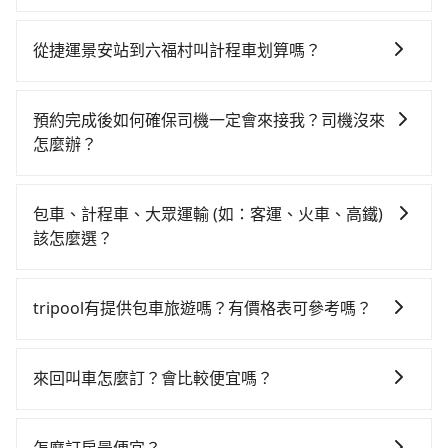
天最多有61班次高鐵可搭乘。假設從捷運景安站 (新北市
如果你有台灣駕照且對自己駕駛技術有信心，且需要絕
中和區) 前往最靠近的板橋高鐵站，叫一輛計程車花費約
對的時間彈性，最重要的是你當天就要來回，那在新北
200元、車程約22分鐘。抵達高鐵站後，步行進站、現
從捷運景安站到六福村叫計程車划算嗎？
路邊可隨租隨借的iRent應該是你最便宜選擇。註冊完
場購票並於月台排隊的時間約20分鐘，再乘坐22~26分
如選擇小黃直達，在新北可以透過app叫車的有55688台
iRent的app後，可以每小時$115~205承租小轎車，每
鐘（平均25分）的高鐵從板橋站前往新竹高鐵站，每人
灣大車隊、Uber、Line Taxi、Yoxi等，如果在路邊攔不
公里再額外加收$3.2，從捷運景安站到六福村的花費預
票價260元，再用5分鐘出站、等待車站前排班的計程
預約完成後如何確保司機一定會來接我？司機沒來
到車，也可考慮打電話至捷運景安站附近的計程車隊，
估為$850~1,300（金額差異來自於平假日、車款差異、
車，搭上小黃後約花33分鐘、車費800元後，抵達六福
怎麼辦？
如新北市敦南計程車、櫻華交通、藍天使計程車等叫車
抵達目的地後多久原路返回），雖已將eTag和可能的每
村 (新竹縣關西鎮) 的目的地。全程加上轉車時間共1小時
只要完成預約並付款完成，訂單就成立，tripool也保證
看看。依照里程跳錶計算，價格約為1,240~1,500元間，
小時40元路邊停車費用預估進去，但額外的汽車保險與
45分鐘，假設一人獨行，交通費總計1,260元。但如果全
派車。在出發前一天晚上八點時，會透過電子郵件與簡
若改選tripool的專車服務可再更便宜。但如果要考慮到
可能的罰單都需自付。再者，和運的iRent只提供最基本
包車、計程車、大眾運輸 (如：客運、火車、高鐵)
程使用tripool並到府專車接送，則僅需花費約1,250
訊提供司機的姓名、電話、車牌、車型等資訊，如在約
回程，新竹縣僅有合法計程車約730輛，數量約為新北市
的車型，如Toyota Yaris、Prius C、Vios這類乘坐體驗
該怎麼選？
元，費時39分鐘。選擇搭乘高鐵而不預約包車，不僅至
定好的時間與上車地點沒有看到司機，可主動電話聯
的3%、密度僅雙北的1.3%，其叫車的難度是雙北市的80
較差的車款，如果人數超過四位，更是沒有較大的七人
少額外負擔10元車資，而且更會額外浪費66分鐘在轉乘
在選擇交通方式時，您可依下列建議的考慮因素做選
繫，可能原本約定的地點不適合暫停而改停靠在附近的
倍。雖然捷運景安站到六福村的跳表小黃可能較為便
座或九人座可供選擇，而且無人租車最令人詬病的就是
與等車上，現在還不馬上來預約tripool！
擇： 預算：不同交通工具價格不同，可先確定您的預
位置。但如果遇到車輛故障或者前一趟車嚴重耽誤，
宜，但當你們人數超過四位時，叫兩輛計程車的費用就
tripool有提供包車旅遊嗎？有價格表可參考嗎？
車況，打開車門才發現仍有上一組乘客遺留的垃圾或者
算。計程車最貴，而大眾運輸通常較便宜。 行程：需多
tripool會盡快改派以減少乘客等待的時間。
貴了，改預約一輛tripool的九人座廂型車最高可省
撞凹的車門仍未被修理，每一次租車都好像在開樂透一
tripool提供全台各地包括六福村與捷運景安站的包車旅
點停留的行程建議可選可客製化行程的包車，如果時間
$900。
樣。另外，偶爾也會遇到明明已經預約了時間但上一位
遊，從單純的單趟接送到算時間的計時包車都有，可彈
比較寬鬆且不介意耗時轉乘可選大眾運輸或較貴的計程
來回叫車怎麼訂？會比較便宜嗎？
用戶卻遲遲尚未歸還，又或者要還車時卻偏偏找不到停
性選擇2~12小時的服務，滿足家族出遊、朋友聚會、婚
車。 旅行人數：人數多時包車較方便舒適且每個人攤提
車位，對於急著用車或者要載其他乘客的人來說就有不
為了乘客未來可能的訂單修改或取消，每筆訂單只含一
喪喜慶等不同的需求。價格透明、無隱藏費用，網站試
下來的車資也比較便宜，人數少可搭乘大眾運輸或計程
小的風險。最後，雖然路邊隨租隨還看似方便，但實際
趟車的資訊，所以如果需要來回叫車，請分兩筆訂單預
算即真實價格，免去來回電話確認。一天包車的價格可