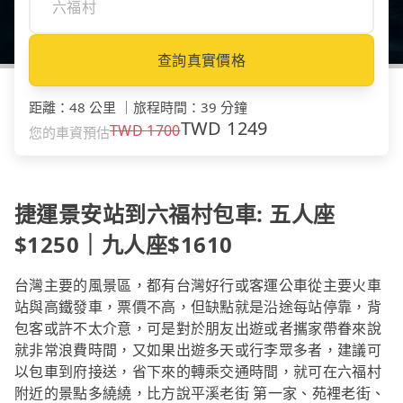
查詢真實價格
距離
：
48 公里
｜
旅程時間
：
39 分鐘
TWD
1249
TWD
1700
您的車資預估
捷運景安站到六福村包車: 五人座
$1250｜九人座$1610
台灣主要的風景區，都有台灣好行或客運公車從主要火車
站與高鐵發車，票價不高，但缺點就是沿途每站停靠，背
包客或許不太介意，可是對於朋友出遊或者攜家帶眷來說
就非常浪費時間，又如果出遊多天或行李眾多者，建議可
以包車到府接送，省下來的轉乘交通時間，就可在六福村
附近的景點多繞繞，比方說平溪老街 第一家、苑裡老街、