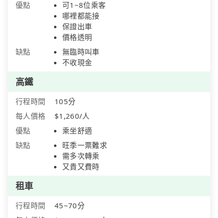
優點
可1~8位乘客
哪裡都能接
保證出車
價格透明
缺點
無臨時叫車
不收現金
高鐵
行程時間
105分
每人價格
$1,260/人
優點
乘坐舒適
缺點
旺季一票難求
需多次轉乘
又貴又費時
租車
行程時間
45~70分