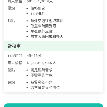
每人價格
$850~1,300/人
優點
價格便宜
行程彈性
缺點
額外交通往返取車點
取還車時間受限
承擔額外風險
需當天來回或租多天
計程車
行程時間
45~55分
每人價格
$1,240~1,500/人
優點
滿足臨時需求
不需事先付款
缺點
品質參差不齊
通常僅能乘坐四位