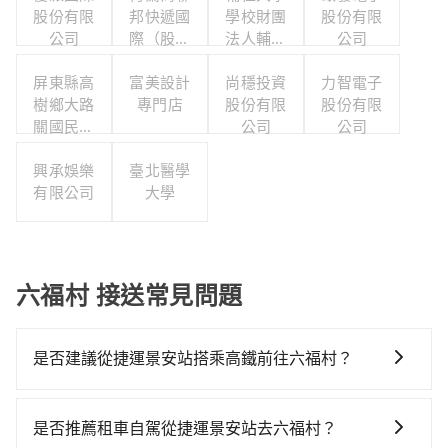
股份有限
邦快遞國
學校財團
股份有限
公司
際（股）
法人輔仁
公司
公司台灣
大學
屏東縣高
分公司職
富美設計
尚穩投資
力智電子
樹鄉大路
工福利委
專門店
股份有限
股份有限
關國民小
員會
公司
公司
學
興承娛樂
臺北醫學
有限公司
大學
六福村 接送常見問題
是否建議從捷運景安站搭乘高鐵前往六福村？
若要從捷運景安站搭高鐵前往六福村，高鐵較貴、費
時、轉車麻煩！從最早06:34一直到23:08，板橋-新竹一
是否推薦租車自駕從捷運景安站去六福村？