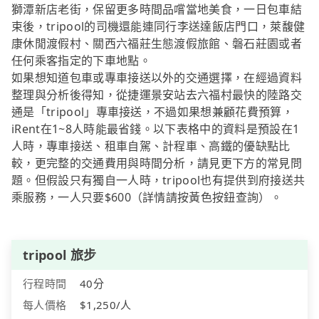
獅潭新店老街，保留更多時間品嚐當地美食，一日包車結
束後，tripool的司機還能連同行李送達飯店門口，萊馥健
康休閒渡假村、關西六福莊生態渡假旅館、磐石莊園或者
任何乘客指定的下車地點。
如果想知道包車或專車接送以外的交通選擇，在經過資料
整理與分析後得知，從捷運景安站去六福村最快的陸路交
通是「tripool」專車接送，不過如果想兼顧花費預算，
iRent在1~8人時能最省錢。以下表格中的資料是預設在1
人時，專車接送、租車自駕、計程車、高鐵的優缺點比
較，更完整的交通費用與時間分析，請見更下方的常見問
題。但假設只有獨自一人時，tripool也有提供到府接送共
乘服務，一人只要$600（詳情請按黃色按鈕查詢）。
tripool 旅步
行程時間
40分
每人價格
$1,250/人