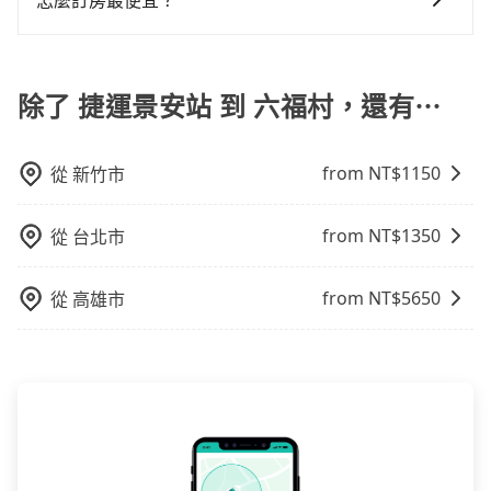
車。 時間：需在特定時間到達目的地可選包車或計程
怎麼訂房最便宜？
使用時還是有其區域的限制，實際可停靠的地點與你的
定。至於價格已經市場最優惠，並無特別針對來回車趟
能跟其他車隊相差無幾，但是如果只需要短時數或者單
車，不趕時間即可選用大眾運輸。 便利性：需要便利性
上下車地點仍有段距離，在遇到下雨天或者載行李時，
現在旅客預訂飯店已經很少透過旅行社，大多是透過
做額外折扣，但如果手上有優惠代碼，歡迎直接使用，
程專車服務者，敢大聲說我們價格絕對最划算。網站上
和方便性可選包車和計程車，喜歡探險和體驗當地文化
就顯得非常不便。
OTA (online travel agent) 來完成，除了可以快速依據
不限單程或來回。
可直接挑選小轎車、休旅車、或九人座箱型車，如需10
則可搭乘大眾運輸。
地區、價位、人數、特殊需求來搜尋適合的旅店與房
除了 捷運景安站 到 六福村，還有⋯
人以上巴士，請來信洽詢。
型，更重要的是通常價格是官網的6~8折，如果又有加入
會員或者使用特定的信用卡，還可以累積點數做現金回
from NT$
1150
從
新竹市
饋或未來換取免費的住房。台灣人常用的線上訂房平台
有Booking.com、Agoda.com、Hotels.com、
Expedia.com、Trip.com等。正常來說，線上刷卡付款
from NT$
1350
從
台北市
完後預定就完成，事先不用電話確認空房，事後也不用
告知付款完畢，一切都能在網路上操作。但有些較冷門
from NT$
5650
從
高雄市
或規模較小的飯店，有可能再多平台同時上架而發生超
賣的現象，便有可能到了現場卻沒房可住的窘境，所以
在預定時要不選擇評分高、評論多的飯店，不然就是還
要再人工電話與飯店確認。預訂民宿方面，如不怕麻
煩，有些時候直接打電話問的價格可能比民宿訂房網來
得便宜，但缺點就是多數要匯款並再人工確認。假如不
介意多花一點錢省下這些瑣碎的事，台灣本土的AsiaYo