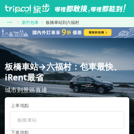
新竹包車
板橋車站到六福村
板橋車站→六福村：包車最快、
iRent最省
城市到景區直達
上車地點
下車地點