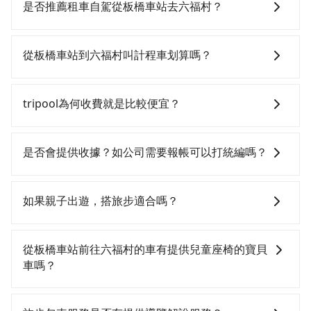
轉車麻煩！從最早06:34一直到23:08，板橋-新竹一天最
是否推薦租車自駕從板橋車站去六福村？
多有61班次高鐵可搭乘。假設從板橋車站 (新北市板橋
區) 出發，步行進入高鐵站約10分鐘，現場買票或月台等
如果你有台灣駕照且對自己駕駛技術有信心，且需要絕
車時間約10分鐘，再乘坐22~26分鐘（平均25分）的高
對的時間彈性，最重要的是你當天就要來回，那在新北
從板橋車站到六福村叫計程車划算嗎？
鐵從板橋站前往新竹高鐵站，每人票價260元，再用5分
路邊可隨租隨借的iRent應該是你最便宜選擇。註冊完
鐘出站、等待車站前排班的計程車，搭上小黃後約花33
iRent的app後，可以每小時$115~205承租小轎車，每
如選擇小黃直達，在新北可以透過app叫車的有55688台
分鐘、車費800元後，抵達六福村 (新竹縣關西鎮) 的目
公里再額外加收$3.2，從板橋車站到六福村的花費預估
灣大車隊、Uber、Line Taxi、Yoxi等，如果在路邊攔不
tripool為何收費就是比較便宜？
的地。全程加上轉車時間共1小時23分鐘，假設2位同
為$800~1,250（金額差異來自於平假日、車款差異、抵
到車，也可考慮打電話至板橋車站附近的計程車隊，如
行，高鐵加轉乘之平均每人花費為660元。但如果全程使
達目的地後多久原路返回），雖已將eTag和可能的每小
亞太衛星車隊、文發交通、皇冠大車隊等叫車看看。依
對於平常就有在使用長程專車接送服務的乘客來說，第
用tripool並到府專車接送，則每人平均花費約650元，
時40元路邊停車費用預估進去，但額外的汽車保險與可
照里程跳錶計算，價格約為1,165~1,400元間，若改選
一次使用tripool的會擔心價格比市價便宜不少，是不是
是否會提供收據？如公司需要報帳可以打統編嗎？
費時38分鐘。選擇搭乘高鐵而不預約包車，不僅每人至
能的罰單都需自付。再者，和運的iRent只提供最基本的
tripool的專車服務可再更便宜。但如果要考慮到回程，
因為司機素質比較差、車上會有煙味、或者車齡過大，
少額外負擔10元車資，而且更會額外浪費45分鐘在轉乘
車型，如Toyota Yaris、Prius C、Vios這類乘坐體驗較
新竹縣僅有合法計程車約730輛，數量約為新北市的
但事實恰恰相反。tripool不僅有嚴密的篩選機制，定期
在乘車結束後一週內，tripool都會透過第三方系統寄出
與等車上，現在還不馬上來預約tripool！如果你是獨自
差的車款，如果人數超過四位，更是沒有較大的七人座
3%、密度僅雙北的1.3%，其叫車的難度是雙北市的80
淘汰顧客評分較低的司機，且車輛均要求5年內新車，司
旅行業代收轉付電子收據，如果公司需要報公帳，在預
如果親子出遊，搭旅步適合嗎？
一人乘車，也可參考tripool的拼車共乘服務，最多可再
或九人座可供選擇，而且無人租車最令人詬病的就是車
倍。雖然板橋車站到六福村的跳表小黃可能較為便宜，
機也絕對不會在車內吸煙，於新冠肺炎期間也絕對全程
約付款前可以輸入公司的抬頭與統編，可向國稅局報
節省50%的交通費用。
況，打開車門才發現仍有上一組乘客遺留的垃圾或者撞
但當你們人數超過四位時，叫兩輛計程車的費用就貴
配戴口罩。tripool之所以能將價格壓在市價7~8折的主
帳，且免加收5%稅金。在收到後，可自行列印留存或報
適合的，另外旅步也特別為您心愛的寶貝準備了兒童座
凹的車門仍未被修理，每一次租車都好像在開樂透一
了，如選擇tripool的九人座，可用約8.5折預約一台專車
因來自於自行研發的AI車輛調度演算法，能有效降低空
帳，完全符合台灣的法律規範。
椅及兒童用增高墊供您選購(租借300元/個)，讓您和孩子
從板橋車站前往六福村的車有提供兒童座椅的寶貝
樣。另外，偶爾也會遇到明明已經預約了時間但上一位
服務。
車率，也就是提高俗稱「回頭車」的比例。這不僅體現
出遊時安全更有保障。
車嗎？
用戶卻遲遲尚未歸還，又或者要還車時卻偏偏找不到停
在成本的控制，更是在傳統旺季（年假、端午、中秋、
車位，對於急著用車或者要載其他乘客的人來說就有不
雙十等）能用更少的司機來服務更多的旅客，意味著使
台灣法律有規定，無論年紀大小，所有乘客乘車時均需
小的風險。最後，雖然路邊隨租隨還看似方便，但實際
用到不熟悉的司機或者轉單給其他車行的情況比同行更
繫好安全帶，如四歲以下或身高不足的幼童無法正常綁