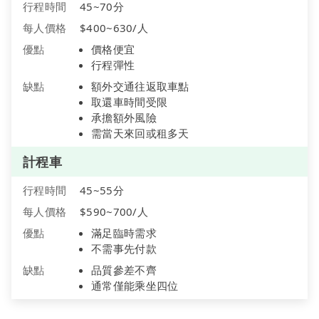
行程時間
45~70分
每人價格
$400~630/人
優點
價格便宜
行程彈性
缺點
額外交通往返取車點
取還車時間受限
承擔額外風險
需當天來回或租多天
計程車
行程時間
45~55分
每人價格
$590~700/人
優點
滿足臨時需求
不需事先付款
缺點
品質參差不齊
通常僅能乘坐四位