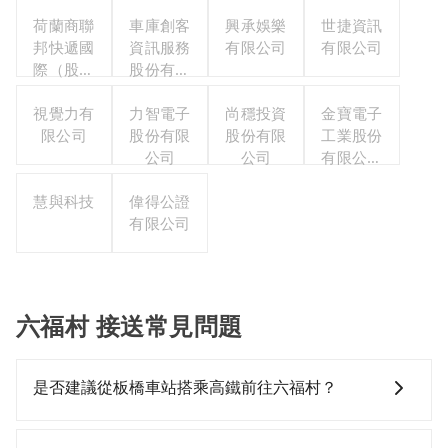
荷蘭商聯
車庫創客
興承娛樂
世捷資訊
邦快遞國
資訊服務
有限公司
有限公司
際（股）
股份有限
公司台灣
公司
分公司職
視覺力有
力智電子
尚穩投資
金寶電子
工福利委
限公司
股份有限
股份有限
工業股份
員會
公司
公司
有限公司
職工福利
慧與科技
偉得公證
委員會
有限公司
六福村 接送常見問題
是否建議從板橋車站搭乘高鐵前往六福村？
若要從板橋車站搭高鐵前往六福村，高鐵較貴、費時、