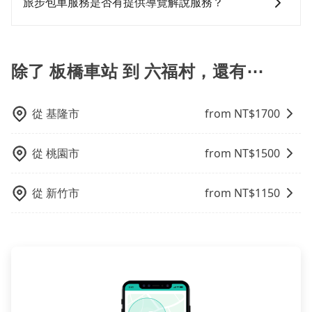
旅步包車服務是否有提供導覽解說服務？
使用時還是有其區域的限制，實際可停靠的地點與你的
低，如此便反應在服務品質的控管會更佳。但tripool網
安全帶，則需使用嬰兒/兒童座椅或輔以增高墊。如有幼
上下車地點仍有段距離，在遇到下雨天或者載行李時，
站上的價格是動態的，一般來說越早預訂價格越優，且
童同行，在預訂tripool的寶貝車時，可以直接在網站勾
抱歉！目前旅步的包車服務暫無提供導覽服務，如果您
就顯得非常不便。
保證前一天中午以前均可全額取消退費，如已經決定好
選租用適合1~4歲的兒童汽車座椅或4歲以上的增高墊，
需要導覽服務，可事先透過電子郵件
要從板橋車站去六福村，請儘早下訂以把握最划算的價
如有新生兒需要0~1歲的嬰兒後向汽座，可先向客服人員
booking@tripool.app聯繫我們，將有專人協助回覆確
除了 板橋車站 到 六福村，還有⋯
格。
確認庫存再行租用，每個300元。當然，更鼓勵父母自行
認是否能協助安排。
攜帶汽車座椅，不僅家中小寶貝坐的舒適習慣。
從
基隆市
from NT$
1700
從
桃園市
from NT$
1500
從
新竹市
from NT$
1150