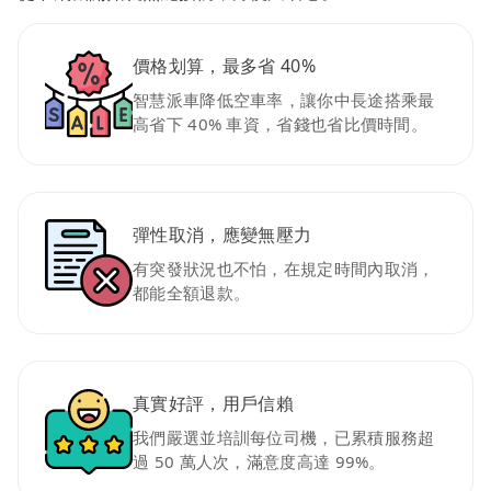
價格划算，最多省 40%
智慧派車降低空車率，讓你中長途搭乘最
高省下 40% 車資，省錢也省比價時間。
彈性取消，應變無壓力
有突發狀況也不怕，在規定時間內取消，
都能全額退款。
真實好評，用戶信賴
我們嚴選並培訓每位司機，已累積服務超
過 50 萬人次，滿意度高達 99%。