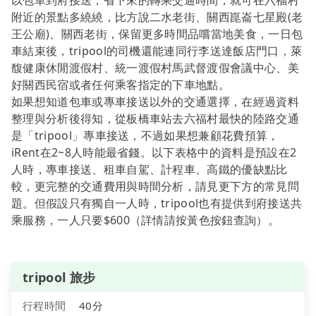
以包車到府接送，省下來的轉乘交通時間，就可在六福村
附近的景點多繞繞，比方說二水老街、關西崑崙七星殿(老
王公廟)、關西老街，保留更多時間品嚐當地美食，一日包
車結束後，tripool的司機還能連同行李送達飯店門口，萊
馥健康休閒渡假村、統一渡假村馬武督渡假會議中心、美
好關西民宿或者任何乘客指定的下車地點。
如果想知道包車或專車接送以外的交通選擇，在經過資料
整理與分析後得知，從板橋車站去六福村最快的陸路交通
是「tripool」專車接送，不過如果想兼顧花費預算，
iRent在2~8人時能最省錢。以下表格中的資料是預設在2
人時，專車接送、租車自駕、計程車、高鐵的優缺點比
較，更完整的交通費用與時間分析，請見更下方的常見問
題。但假設只有獨自一人時，tripool也有提供到府接送共
乘服務，一人只要$600（詳情請按黃色按鈕查詢）。
tripool 旅步
行程時間
40分