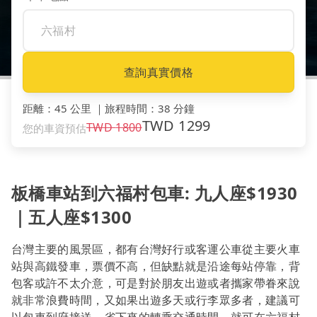
查詢真實價格
距離
：
45 公里
｜
旅程時間
：
38 分鐘
TWD
1299
TWD
1800
您的車資預估
板橋車站到六福村包車: 九人座$1930
｜五人座$1300
台灣主要的風景區，都有台灣好行或客運公車從主要火車
站與高鐵發車，票價不高，但缺點就是沿途每站停靠，背
包客或許不太介意，可是對於朋友出遊或者攜家帶眷來說
就非常浪費時間，又如果出遊多天或行李眾多者，建議可