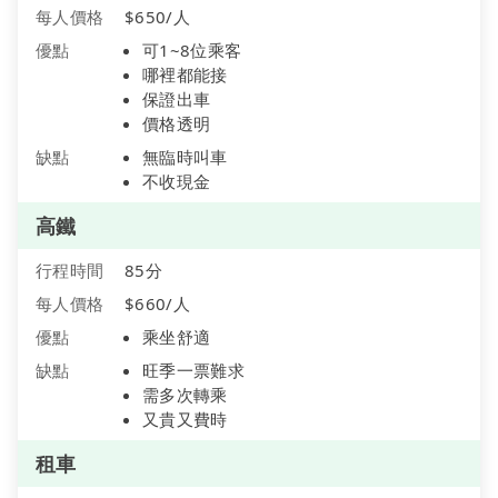
每人價格
$650/人
優點
可1~8位乘客
哪裡都能接
保證出車
價格透明
缺點
無臨時叫車
不收現金
高鐵
行程時間
85分
每人價格
$660/人
優點
乘坐舒適
缺點
旺季一票難求
需多次轉乘
又貴又費時
租車