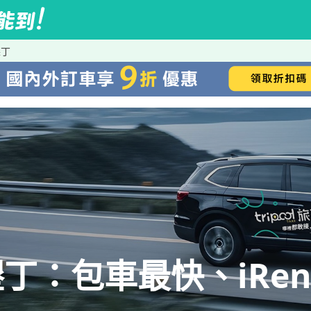
墾丁
丁：包車最快、iRen