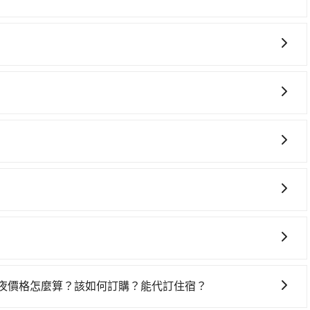
從捷運美麗島站到墾丁的花費預估為$1,600~2,200（金額差異
灣大車隊、Uber、Line Taxi、Yoxi等。依照里程跳錶計
回），雖已將eTag和可能的每小時40元路邊停車費用預估
pool的專車服務可再更便宜。但如果要考慮到回程，屏東縣僅有合法
運的iRent只提供最基本的車型，如Toyota Yaris、
北的0.3%，其叫車的難度是雙北市的310倍。雖然捷運美麗島
果人數超過四位，更是沒有較大的七人座或九人座可供選擇，而且
程沒有到達海拔1500公里以上的山區，行程都是可以依照您
四位時，叫兩輛計程車的費用就貴了，改預約一輛tripool
仍有上一組乘客遺留的垃圾或者撞凹的車門仍未被修理，每一
明明已經預約了時間但上一位用戶卻遲遲尚未歸還，又或者要
載其他乘客的人來說就有不小的風險。最後，雖然路邊隨租隨
方，只要是長途交通且途中遵守台灣法律，無論是清明掃墓、
實際可停靠的地點與你的上下車地點仍有段距離，在遇到下雨
、學生搬家、投票返鄉、商務出差、貴賓來訪、寵物檢疫、預
跨縣市接送的需求，tripool都能滿足你。乘車前一天下午
數、所需行程的公里數及車型而有所不同，建議可以直接上旅步
打統編，在結帳時可以受理，並於乘車後一週內寄出電子收
且無隱藏費用。
予旅步司機非常高的評價，認為他們非常專業且親切！讓他們的旅
online travel agent) 來完成，除了可以快速依據地
，更重要的是通常價格是官網的6~8折，如果又有加入會員
一夜價格怎麼算？該如何訂購？能代訂住宿？
饋或未來換取免費的住房。台灣人常用的線上訂房平台有