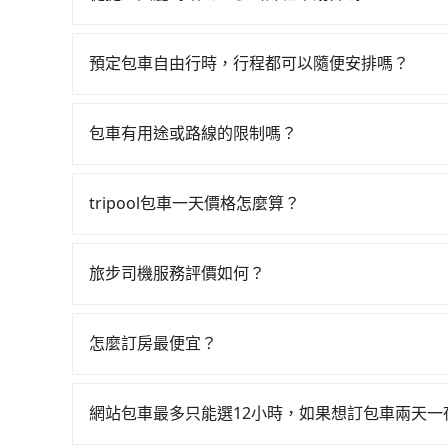
$115~205承租小轎車，每公里再額外加收$3.2，
如選擇小黃直達，在高雄可以透過app叫車的有55688台
來自於平假日、車款差異、抵達目的地後多久原路返
算，價格約為2,215~2,700元間，若改選tri
進去，但額外的汽車保險與可能的罰單都需自付。再者，和
預定包車自由行時，行程都可以隨便安排嗎？
計程車約370輛，數量約為高雄市的4%、密度僅雙
Prius C、Vios這類乘坐體驗較差的車款，如
只要不超出您選用的用車時間及行程總公里數，且行
站到墾丁的跳表小黃可能較為便宜，但當你們人數超過
無人租車最令人詬病的就是車況，打開車門才發現
的需求安排的。
的九人座廂型車最高可省$1,400。
次租車都好像在開樂透一樣。另外，偶爾也會遇到
包車有用途或路線的限制嗎？
還車時卻偏偏找不到停車位，對於急著用車或者要
不管是從捷運美麗島站前往墾丁或是全台灣任何地
還看似方便，但實際使用時還是有其區域的限制，
包車旅遊、參加喜宴/喪禮、就醫回診、登山露營
tripool包車一天價格怎麼算？
天或者載行李時，就顯得非常不便。
約叫車、機場接送、定期洗腎、包月上下班，或者任何
因包車費用會隨著您選用2-12小時不等的包車時
五點以前完成預約，隔天保證出車。如需公司報帳
官網一鍵查價，即時試算您包車費用，清楚透明，
據。
旅步司機服務評價如何？
在 Google 上關於旅步的評論中，許多人都給
程更加順暢和舒適。」
怎麼訂房最便宜？
現在旅客預訂飯店已經很少透過旅行社，大多是透過OTA (
區、價位、人數、特殊需求來搜尋適合的旅店與房型
網站包車最多只能選12小時，如果想訂包車兩天
或者使用特定的信用卡，還可以累積點數做現金回