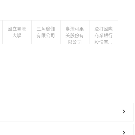
國立臺灣
三角瑜伽
臺灣可果
渣打國際
大學
有限公司
美股份有
商業銀行
限公司
股份有限
公司
車上時不需要閉目養神（因為要自己開車），最重要的是你當
是你最便宜選擇。註冊完iRent的app後，可以每小時