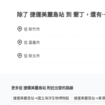
旅步的包車服務是以一天一張訂單的方式計算，如
Booking.com、Agoda.com、Hotels.com
行程。另外，目前旅步只提供接送服務，暫不提供
就完成，事先不用電話確認空房，事後也不用告知
除了 捷運美麗島站 到 墾丁，還有
的飯店，有可能再多平台同時上架而發生超賣的現
選擇評分高、評論多的飯店，不然就是還要再人工
打電話問的價格可能比民宿訂房網來得便宜，但缺
從
新竹市
這些瑣碎的事，台灣本土的AsiaYo或者國際Airbn
從
嘉義市
從
新北市
更多從 捷運美麗島站 附近出發的路線
捷運美麗島站→國立海洋生物博物館
捷運美麗島站→東