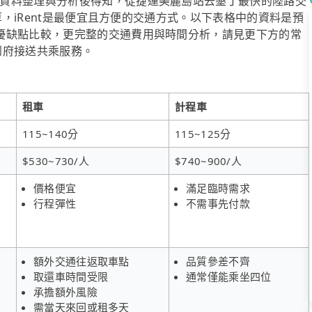
資料整理與分析後得知，從捷運美麗島站去墾丁最快的陸路交
預算，iRent是最便宜且方便的交通方式。以下表格中的資料是預
優缺點比較，更完整的交通費用與時間分析，請見更下方的常
供到府接送共乘服務。
租車
計程車
115~140分
115~125分
$530~730/人
$740~900/人
價格便宜
滿足臨時需求
行程彈性
不需事先付款
額外交通往返取車點
品質參差不齊
取還車時間受限
通常僅能乘坐四位
承擔額外風險
需當天來回或租多天