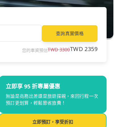
查詢真實價格
TWD
2359
TWD
3300
您的車資預估
立即享 95 折專屬優惠
無論是商務出差還是旅遊探親，來回行程一次
預訂更划算，輕鬆節省旅費！
立即預訂，享受折扣