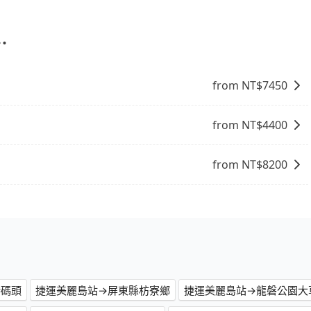
果您需要連續兩天的包車服務，可以在官網上分開預定兩天的
、Expedia.com、Trip.com等。正常來說，線上刷卡付款完後預定
代訂住宿服務。
付款完畢，一切都能在網路上操作。但有些較冷門或規模較小
⋯
象，便有可能到了現場卻沒房可住的窘境，所以在預定時要不
電話與飯店確認。預訂民宿方面，如不怕麻煩，有些時候直接
點就是多數要匯款並再人工確認。假如不介意多花一點錢省下
from NT$
7450
b都值得推薦。
from NT$
4400
from NT$
8200
港碼頭
捷運美麗島站→屏東縣枋寮鄉
捷運美麗島站→龍磐公園大