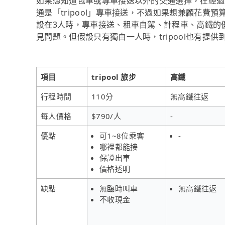
如果想知道包車或專車接送以外的交通選擇，在經過
通是「tripool」專車接送，不過如果想兼顧花費
設在3人時，專車接送、租車自駕、計程車、高鐵的
見問題。但假設只有獨自一人時，tripool也有提
項目
tripool 旅步
高鐵
行程時間
110分
無高鐵往返
每人價格
$790/人
-
優點
可1~8位乘客
-
哪裡都能接
保證出車
價格透明
缺點
無臨時叫車
無高鐵往返
不收現金