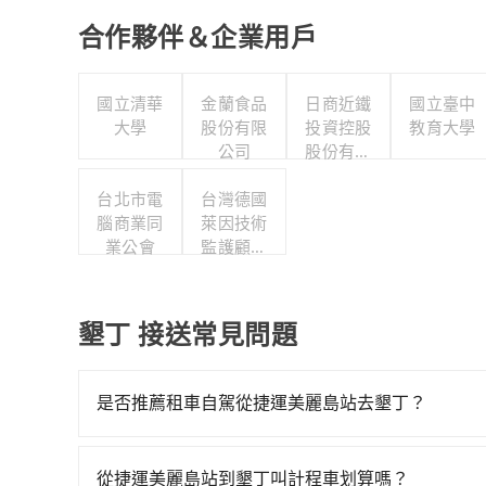
合作夥伴＆企業用戶
國立清華
金蘭食品
日商近鐵
國立臺中
大學
股份有限
投資控股
教育大學
公司
股份有限
公司台北
台北市電
台灣德國
分公司
腦商業同
萊因技術
業公會
監護顧問
股份有限
公司
墾丁 接送常見問題
是否推薦租車自駕從捷運美麗島站去墾丁？
如果你有台灣駕照且對自己駕駛技術有信心，且在
天就要來回，那在高雄路邊可隨租隨借的iRent應該
從捷運美麗島站到墾丁叫計程車划算嗎？