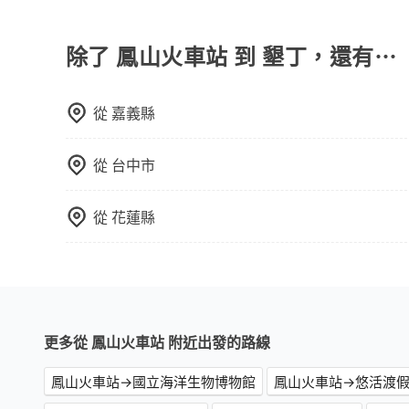
可以的，當您的旅程需要穿越山區或是高海拔地區時
額外的費用收取。但是，這些費用會在您下訂單後
會透過Email的方式向您說明收費細節，讓您能更
除了 鳳山火車站 到 墾丁，還有⋯
從
嘉義縣
從
台中市
從
花蓮縣
更多從 鳳山火車站 附近出發的路線
鳳山火車站→國立海洋生物博物館
鳳山火車站→悠活渡