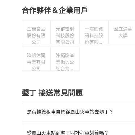
合作夥伴＆企業用戶
金蘭食品
光群雷射
一零四資
國立清華
股份有限
科技股份
訊科技股
大學
公司
有限公司
份有限公
司
曜帆休閒
沖繩縣產
事業有限
業振興公
公司
社台北事
務所
墾丁 接送常見問題
是否推薦租車自駕從鳳山火車站去墾丁？
如果你有台灣駕照且對自己駕駛技術有信心，且在
天就要來回，那在高雄路邊可隨租隨借的iRent應該
從鳳山火車站到墾丁叫計程車划算嗎？