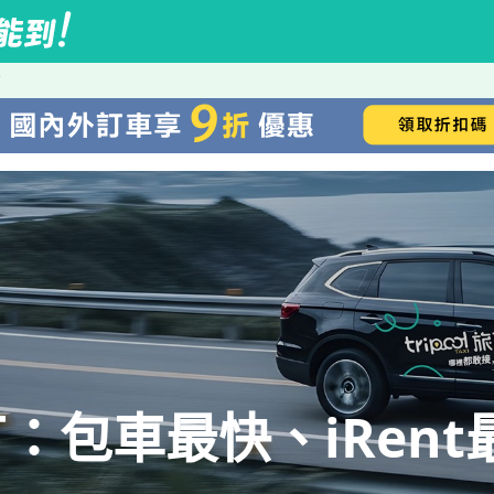
丁
：包車最快、iRent