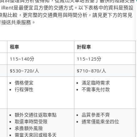
資料整理與分析後得知，從鳳山火車站去墾丁最快的陸路交通
算，iRent是最便宜且方便的交通方式。以下表格中的資料是預設
缺點比較，更完整的交通費用與時間分析，請見更下方的常見
到府接送共乘服務。
租車
計程車
115~140分
115~125分
$530~720/人
$710~870/人
價格便宜
滿足臨時需求
行程彈性
不需事先付款
額外交通往返取車點
品質參差不齊
取還車時間受限
通常僅能乘坐四位
承擔額外風險
需當天來回或租多天