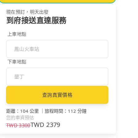
現在預訂，明天出發
到府接送直達服務
上車地點
下車地點
查詢真實價格
距離
：
104 公里
｜
旅程時間
：
112 分鐘
您的車資預估
TWD
2379
TWD
3300