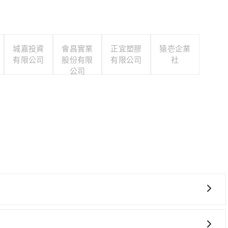
城嘉投資
會昌實業
正宜塑膠
猿壱企業
有限公司
股份有限
有限公司
社
公司
車上時不需要閉目養神（因為要自己開車），最重要的是你當
是你最便宜選擇。註冊完iRent的app後，可以每小時