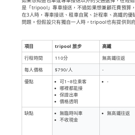
如果想知道包車或專車接送以外的交通選擇，在經過
是「tripool」專車接送，不過如果想兼顧花費預
在3人時，專車接送、租車自駕、計程車、高鐵的優
問題。但假設只有獨自一人時，tripool也有提供
項目
tripool 旅步
高鐵
行程時間
110分
無高鐵往返
每人價格
$790/人
-
優點
可1~8位乘客
-
哪裡都能接
保證出車
價格透明
缺點
無臨時叫車
無高鐵往返
不收現金