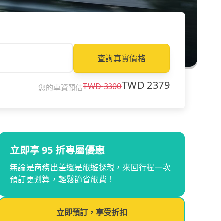
查詢真實價格
TWD
2379
TWD
3300
您的車資預估
立即享 95 折專屬優惠
無論是商務出差還是旅遊探親，來回行程一次
預訂更划算，輕鬆節省旅費！
立即預訂，享受折扣