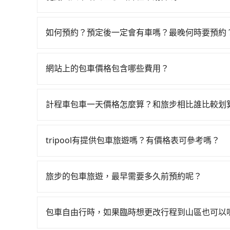
$115~205承租小轎車，每公里再額外加收$3.2，
如選擇小黃直達，在高雄可以透過app叫車的有55688台
自於平假日、車款差異、抵達目的地後多久原路返回
到車，也可考慮打電話至鳳山火車站附近的計程車
去，但額外的汽車保險與可能的罰單都需自付。再者，和運
如何預約？預定後一定會有車嗎？最晚何時要預約
看。依照里程跳錶計算，價格約為2,135~2,600
Prius C、Vios這類乘坐體驗較差的車款，如
如要預約從鳳山火車站前往墾丁的專車接送服務，
程，屏東縣僅有合法計程車約370輛，數量約為高雄
無人租車最令人詬病的就是車況，打開車門才發現
格，照著步驟填寫完乘客資料與線上刷卡，訂單即
倍。雖然鳳山火車站到墾丁的跳表小黃可能較為便
次租車都好像在開樂透一樣。另外，偶爾也會遇到
網站上的包車價格包含哪些費用？
郵件確認信，如此就完成預約了，而司機與車輛的詳
改預約一輛tripool的九人座廂型車最高可省$1,20
還車時卻偏偏找不到停車位，對於急著用車或者要
網站上的價格已包含基本車趟所有費用，即最高 3
付款完畢，tripool保證出車。一般建議出發前
還看似方便，但實際使用時還是有其區域的限制，
產生。
天傍晚五點前仍會收單，最遲如當天下午過後乘車
計程車包車一天價格怎麼算？和旅步相比誰比較划
天或者載行李時，就顯得非常不便。
計程車包車的價格通常根據時間或距離計算，包車
區，價格可能有所不同。另外，計程車包車價格也
tripool有提供包車旅遊嗎？有價格表可參考嗎？
前，最好先詢問清楚具體價格和注意事項。相比之
tripool提供全台各地包括墾丁與鳳山火車站的
車時間和里程、車型來計費，價格在網站上公開透
擇2~12小時的服務，滿足家族出遊、朋友聚會、
旅步的包車旅遊，最早需要多久前預約呢？
實價格，免去來回電話確認。一天包車的價格可能
當您的行程確定後，建議盡早預訂包車服務，因為
務者，敢大聲說我們價格絕對最划算。網站上可直接
不妨趁早訂購，享受更划算的價格。
士，請來信洽詢。
包車自由行時，如果臨時想更改行程到山區也可以