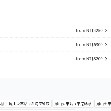
，旅步可能會根據行經的路線是否超過海拔1500公尺來進行
、出發前先與您進行確認，確保您明確知道所有的費用。我們
放心地享受旅步為您提供的服務。
from NT$
4250
from NT$
6300
from NT$
8200
假村
鳳山火車站→看海美術館
鳳山火車站→東港碼頭
鳳山火