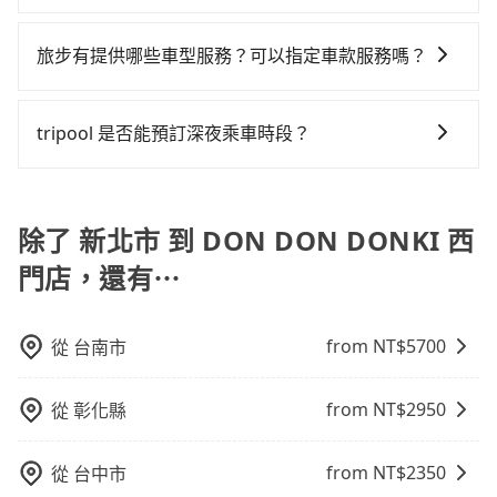
小的風險。最後，雖然路邊隨租隨還看似方便，但實際
目前車資內已經包車司機小費，但因司機小費是對司機
使用時還是有其區域的限制，實際可停靠的地點與你的
服務的認可，您也可以根據司機的服務質量決定是否再
旅步有提供哪些車型服務？可以指定車款服務嗎？
上下車地點仍有段距離，在遇到下雨天或者載行李時，
多給予司機小費。
就顯得非常不便。
旅步有提供小轎車、休旅車、九人座供您選擇，若您有
指定車款服務的需求，可以先將您的需先提供旅步，會
tripool 是否能預訂深夜乘車時段？
有專人回覆您。
可以的！tripool 旅步全年無休並提供深夜接送服務。
除了 新北市 到 DON DON DONKI 西
門店，還有⋯
from NT$
5700
從
台南市
from NT$
2950
從
彰化縣
from NT$
2350
從
台中市