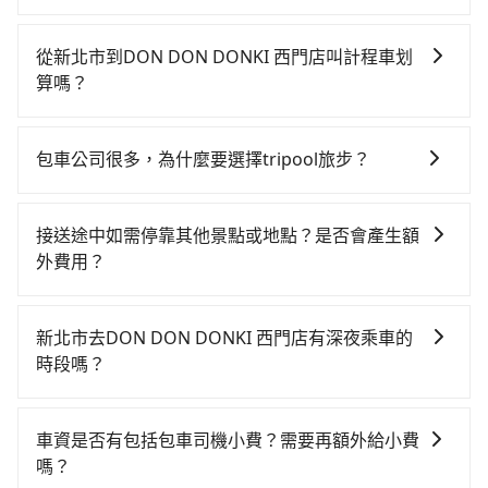
如果你有台灣駕照且對自己駕駛技術有信心，且在車上
時不需要閉目養神（因為要自己開車），最重要的是你
從新北市到DON DON DONKI 西門店叫計程車划
當天就要來回，那在新北路邊可隨租隨借的iRent應該是
算嗎？
你最便宜選擇。註冊完iRent的app後，可以每小時
如選擇小黃直達，在新北可以透過app叫車的有55688台
$115~205承租小轎車，每公里再額外加收$3.2，從新北
灣大車隊、Uber、Line Taxi、Yoxi等。依照里程跳錶計
市（平溪區）到DON DON DONKI 西門店的花費預估為
包車公司很多，為什麼要選擇tripool旅步？
算，價格約為915~1,100元間。雖然新北市區到DON
$700~1,200（金額差異來自於平假日、車款差異、抵達
旅步提供多種車型，從轎車、休旅車到九人座，讓您可
DON DONKI 西門店的跳表小黃可能較為便宜，但當你
目的地後多久原路返回），雖已將eTag和可能的每小時
以依照您行程人數的需求進行選擇。此外，為確保您的
們人數超過四位時，叫兩輛計程車的費用就貴了，如選
40元路邊停車費用預估進去，但額外的汽車保險與可能
接送途中如需停靠其他景點或地點？是否會產生額
旅途安全無憂，我們的司機都是專業且可靠的職業駕
擇tripool的九人座，可用約8折預約一台專車服務。
的罰單都需自付。再者，和運的iRent只提供最基本的車
外費用？
駛。關於價格，旅步官網可一鍵即時查價，所示價格絕
型，如Toyota Yaris、Prius C、Vios這類乘坐體驗較差
當您預約旅步的「單程專車」，如果需要在途中加點停
無隱藏費用，且還提供優於其他業者更彈性的取消政
的車款，如果人數超過四位，更是沒有較大的七人座或
靠，您可以參考我們的「加點服務」，每個點距離在 5
策，讓您在規劃行程時能更無後顧之憂。無論您是要前
新北市去DON DON DONKI 西門店有深夜乘車的
九人座可供選擇，而且無人租車最令人詬病的就是車
公里內，需額外支付 200 元，且每個點最多停留 5 分
往市區還是郊區，我們都可以為您提供最佳的旅遊體
時段嗎？
況，打開車門才發現仍有上一組乘客遺留的垃圾或者撞
鐘。加點費用可以在乘車當天下車前給司機現付。如果
驗。所以，如果您正在尋找一家可靠的包車公司，
凹的車門仍未被修理，每一次租車都好像在開樂透一
tripool不僅全台島內任何車輛到的了的地方都有提供服
您選擇「計時包車」，中途需要加點停靠，則不需要額
tripool旅步絕對是您值得信任的不二選擇！
樣。另外，偶爾也會遇到明明已經預約了時間但上一位
務，不論白天、晚上、深夜、清晨均有服務，只要乘車
外支付費用。
車資是否有包括包車司機小費？需要再額外給小費
用戶卻遲遲尚未歸還，又或者要還車時卻偏偏找不到停
前一日傍晚五點以前下訂預約，旅步就敢保證出車。
嗎？
車位，對於急著用車或者要載其他乘客的人來說就有不