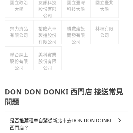
國立政治
友訊科技
國立臺灣
國立臺北
大學
股份有限
科技大學
大學
公司
齊力資品
裕隆汽車
勝啟建設
林檎有限
有限公司
製造股份
開發有限
公司
有限公司
公司
聯合線上
美科實業
股份有限
股份有限
公司
公司
DON DON DONKI 西門店 接送常見
問題
是否推薦租車自駕從新北市去DON DON DONKI
西門店？