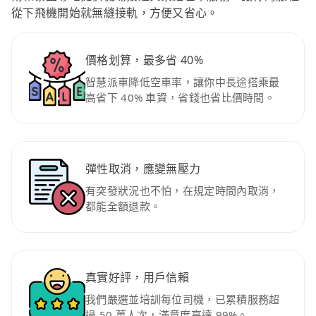
從下飛機開始就無縫接軌，方便又省心。
價格划算，最多省 40%
智慧派車降低空車率，讓你中長途搭乘最
高省下 40% 車資，省錢也省比價時間。
彈性取消，應變無壓力
有突發狀況也不怕，在規定時間內取消，
都能全額退款。
真實好評，用戶信賴
我們嚴選並培訓每位司機，已累積服務超
過 50 萬人次，滿意度高達 99%。