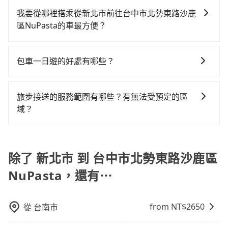
手機上收到簡訊以及電子郵件確認信，如此就完成預約
app預約tripool的單程專車接送才是前往最便宜方便的
tripool！如果你是獨自一人乘車，也可參考tripool的拼
擇： 預算：不同交通工具價格不同，可先確定您的預
了，而司機與車輛的詳細資料，將於乘車前一晚八點透
我要從哪裡搭乘從新北市前往台中市北勢東路沙鹿
選擇。
車共乘服務，最多可再節省50%的交通費用。
算。計程車最貴，而大眾運輸通常較便宜。 行程：需多
過SMS和EMAIL提供。一旦付款完畢，tripool保證出
區NuPasta的車最方便？
點停留的行程建議可選可客製化行程的包車，如果時間
車。一般建議出發前一天中午以前完成預約，越早下訂
tripool提供到府專車接送服務，不論在台灣本島哪個角
比較寬鬆且不介意耗時轉乘可選大眾運輸或較貴的計程
價格越低價，如臨時需要，前一天傍晚五點前仍會收
落，只要有路能到、Google地圖上能標註、GPS上能找
車。 旅行人數：人數多時包車較方便舒適且每個人攤提
單，最遲如當天下午過後乘車，四小時前仍能預約。
包車一日遊的好處有哪些？
得到，我們就保證發車。直接在官網上輸入住家地址、
下來的車資也比較便宜，人數少可搭乘大眾運輸或計程
包車一日遊的好處很多，首先，包車可以依照自己的意
辦公大樓、飯店民宿、各地車站、機場航廈、甚至風景
車。 時間：需在特定時間到達目的地可選包車或計程
願和需要來安排行程，其次，包車可以讓您更加深入地
區，我們司機都會依照訂單上的資訊依約接送。
車，不趕時間即可選用大眾運輸。 便利性：需要便利性
旅步接送的服務範圍有哪些？有無法受預定的區
體驗當地文化和風土人情，此外，包車還可以省去您自
和方便性可選包車和計程車，喜歡探險和體驗當地文化
域？
己開車也無需擔心路線和交通的問題，更可以在舒適的
則可搭乘大眾運輸。
旅步的服務範圍是只要車子能進去且沒有管制地方，我
環境中專心欣賞當地美景和文化，讓您的旅程更加輕鬆
們都能提供服務。
自在。
除了 新北市 到 台中市北勢東路沙鹿區
NuPasta，還有⋯
from NT$
2650
從
台南市