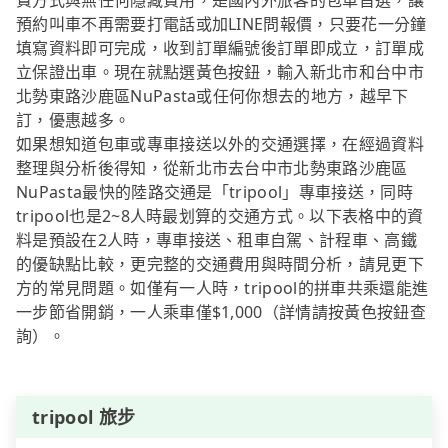
費方式與無任何隱藏費用，是國內外旅客的包車首選，讓
預約叫車不再需要打電話或加LINE問報價，只要花一分鐘
填寫資料即可完成，收到訂單編號後訂單即成立，訂單成
立保證出車。現在就點選黃色按鈕，輸入新北市和台中市
北勢東路沙鹿區NuPasta或任何你想去的地方，越早下
訂，優惠越多。
如果想知道包車或專車接送以外的交通選擇，在經過資料
整理與分析後得知，從新北市去台中市北勢東路沙鹿區
NuPasta最快的陸路交通是「tripool」專車接送，同時
tripool也是2~8人時最划算的交通方式。以下表格中的資
料是預設在2人時，專車接送、租車自駕、計程車、高鐵
的優缺點比較，更完整的交通費用與時間分析，請見更下
方的常見問題。如僅有一人時，tripool的拼車共乘還能進
一步節省開銷，一人乘車僅$1,000（詳情請按黃色按鈕查
詢）。
tripool 旅步