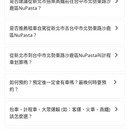
是否建議從新北市搭乘高鐵前往台中市北勢東路沙
鹿區NuPasta？
若要從新北市區搭高鐵前往台中市北勢東路沙鹿區
NuPasta，高鐵較貴、費時、轉車麻煩！從最早06:34一
是否推薦租車自駕從新北市去台中市北勢東路沙鹿
直到23:08，板橋-台中一天最多有91班次高鐵可搭乘。
區NuPasta？
假設從新北市土城區前往最靠近的板橋高鐵站，叫一輛
雖然從新北市到台中市北勢東路沙鹿區NuPasta可以選
計程車花費約300元、車程約20分鐘。抵達高鐵站後，
擇租車自駕，但花費可能不小。租車公司一般以天為單
步行進站、現場購票並於月台排隊的時間約20分鐘，再
從新北市到台中市北勢東路沙鹿區NuPasta叫計程
位計費，小轎車如Toyota Yaris、Nissan Kicks，一天
乘坐39~56分鐘（平均49分）的高鐵從板橋站前往台中
車划算嗎？
租金$1,500起，九人座如Hyundai Staria或
高鐵站，每人票價670元，再用10分鐘出站、等待車站
如選擇小黃直達，在新北可以透過app叫車的有55688台
Volkswagen T6，一天租金約$4,500，油錢（每公里約
前排班的計程車，搭上小黃後約花35分鐘、車費900元
灣大車隊、Uber、Line Taxi、Yoxi等，如果在路邊攔不
3元）、eTag（每公里約1元）、路邊停車（每小時約40
後，抵達台中市北勢東路沙鹿區NuPasta (台中市沙鹿
如何預約？預定後一定會有車嗎？最晚何時要預
到車，也可考慮打電話至附近的計程車隊，如新北市大
元）、保險費、罰單另計。如果每日行駛里程超過
區) 的目的地。全程加上轉車時間共2小時8分鐘，假設2
約？
板城計程車、亞德交通、慶聲計程車等叫車看看。依照
200~400公里，還會額外加收100~2,000元不等的超里
位同行，高鐵加轉乘之平均每人花費為1,270元。但如果
如要預約從新北市前往台中市北勢東路沙鹿區NuPasta
里程跳錶計算，價格約為3,540~4,200元間，但如改預約
程費用。由於絕大多數的租車公司都沒法提供甲租乙還
全程使用tripool並到府專車接送，則每人平均花費約
的專車接送服務，可直接線上輸入上下車地點或地址，
tripool可省高達$2,100。綜合以上，無論在價格或服務
的服務，所以要不當天就需往返新北市與台中市北勢東
包車、計程車、大眾運輸 (如：客運、火車、高鐵)
1,030元，費時1小時34分鐘。選擇搭乘高鐵而不預約包
三秒內即可查到真實價格，照著步驟填寫完乘客資料與
品質上，tripool都是你從新北市到台中市北勢東路沙鹿
路沙鹿區NuPasta，不然就是需要一次租用多天，如此
該怎麼選？
車，不僅每人至少額外負擔240元車資，而且更會額外浪
線上刷卡，訂單即成立。在拿到訂單編號後，隨即會在
區NuPasta的最佳選擇。
預計小轎車的花費至少$2,900、九人座$5,900起。透過
費34分鐘在轉乘與等車上，現在還不馬上來預約
在選擇交通方式時，您可依下列建議的考慮因素做選