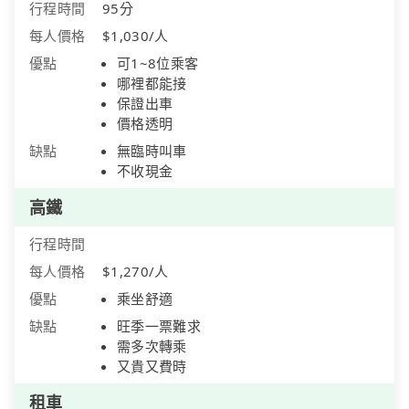
行程時間
95分
每人價格
$1,030/人
優點
可1~8位乘客
哪裡都能接
保證出車
價格透明
缺點
無臨時叫車
不收現金
高鐵
行程時間
每人價格
$1,270/人
優點
乘坐舒適
缺點
旺季一票難求
需多次轉乘
又貴又費時
租車