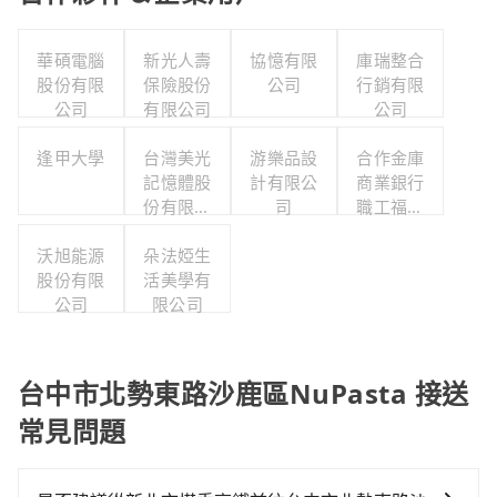
華碩電腦
新光人壽
協憶有限
庫瑞整合
股份有限
保險股份
公司
行銷有限
公司
有限公司
公司
逢甲大學
台灣美光
游樂品設
合作金庫
記憶體股
計有限公
商業銀行
份有限公
司
職工福利
司
委員會
沃旭能源
朵法婭生
股份有限
活美學有
公司
限公司
台中市北勢東路沙鹿區NuPasta 接送
常見問題