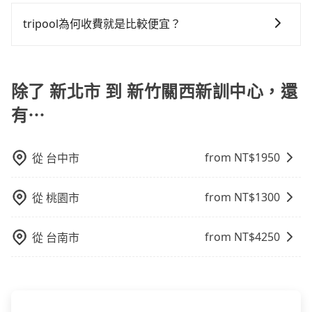
目前旅步有提供彈性用車時間、來回訂車、新用戶註冊
時卻偏偏找不到停車位，對於急著用車或者要載其他乘
app可享折扣碼，您可以關注我們的官網、社交媒體或訂
tripool為何收費就是比較便宜？
客的人來說就有不小的風險。最後，雖然路邊隨租隨還
閱電子郵件獲取最新折扣資訊。
看似方便，但實際使用時還是有其區域的限制，實際可
對於平常就有在使用長程專車接送服務的乘客來說，第
停靠的地點與你的上下車地點仍有段距離，在遇到下雨
一次使用tripool的會擔心價格比市價便宜不少，是不是
天或者載行李時，就顯得非常不便。
因為司機素質比較差、車上會有煙味、或者車齡過大，
除了 新北市 到 新竹關西新訓中心，還
但事實恰恰相反。tripool不僅有嚴密的篩選機制，定期
有⋯
淘汰顧客評分較低的司機，且車輛均要求5年內新車，司
機也絕對不會在車內吸煙，於新冠肺炎期間也絕對全程
配戴口罩。tripool之所以能將價格壓在市價7~8折的主
from NT$
1950
從
台中市
因來自於自行研發的AI車輛調度演算法，能有效降低空
車率，也就是提高俗稱「回頭車」的比例。這不僅體現
from NT$
1300
從
桃園市
在成本的控制，更是在傳統旺季（年假、端午、中秋、
雙十等）能用更少的司機來服務更多的旅客，意味著使
用到不熟悉的司機或者轉單給其他車行的情況比同行更
from NT$
4250
從
台南市
低，如此便反應在服務品質的控管會更佳。但tripool網
站上的價格是動態的，一般來說越早預訂價格越優，且
保證前一天中午以前均可全額取消退費，如已經決定好
要從新北市去新竹關西新訓中心，請儘早下訂以把握最