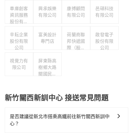
車庫創客
興承娛樂
康搏顧問
邑碩科技
資訊服務
有限公司
有限公司
有限公司
股份有限
公司
辛耘企業
富美設計
荷蘭商聯
啟發電子
股份有限
專門店
邦快遞國
股份有限
公司
際（股）
公司
公司台灣
視覺力有
屏東縣高
分公司職
限公司
樹鄉大路
工福利委
關國民小
員會
學
新竹關西新訓中心 接送常見問題
是否建議從新北市搭乘高鐵前往新竹關西新訓中
心？