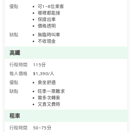
優點
可1~8位乘客
哪裡都能接
保證出車
價格透明
缺點
無臨時叫車
不收現金
高鐵
行程時間
115分
每人價格
$1,390/人
優點
乘坐舒適
缺點
旺季一票難求
需多次轉乘
又貴又費時
租車
行程時間
50~75分