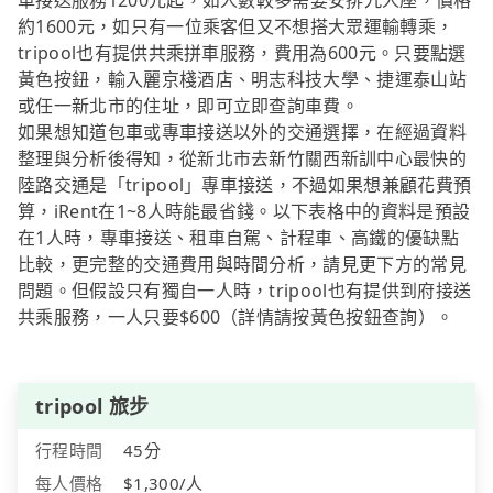
車接送服務1200元起，如人數較多需要安排九人座，價格
約1600元，如只有一位乘客但又不想搭大眾運輸轉乘，
tripool也有提供共乘拼車服務，費用為600元。只要點選
黃色按鈕，輸入麗京棧酒店、明志科技大學、捷運泰山站
或任一新北市的住址，即可立即查詢車費。
如果想知道包車或專車接送以外的交通選擇，在經過資料
整理與分析後得知，從新北市去新竹關西新訓中心最快的
陸路交通是「tripool」專車接送，不過如果想兼顧花費預
算，iRent在1~8人時能最省錢。以下表格中的資料是預設
在1人時，專車接送、租車自駕、計程車、高鐵的優缺點
比較，更完整的交通費用與時間分析，請見更下方的常見
問題。但假設只有獨自一人時，tripool也有提供到府接送
共乘服務，一人只要$600（詳情請按黃色按鈕查詢）。
tripool 旅步
行程時間
45分
每人價格
$1,300/人