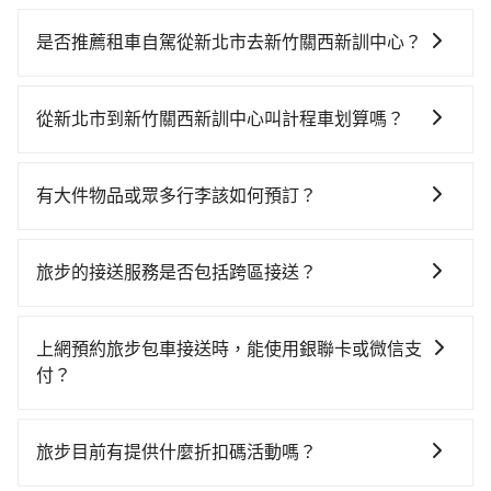
若要從新北市區搭高鐵前往新竹關西新訓中心，高鐵較
貴、費時、轉車麻煩！從最早06:26一直到23:00，台北-
是否推薦租車自駕從新北市去新竹關西新訓中心？
新竹一天最多有61班次高鐵可搭乘。假設從新北市泰山
如果你有台灣駕照且對自己駕駛技術有信心，且需要絕
區前往最靠近的台北高鐵站，叫一輛計程車花費約300
對的時間彈性，最重要的是你當天就要來回，那在新北
元、車程約20分鐘。抵達高鐵站後，步行進站、現場購
從新北市到新竹關西新訓中心叫計程車划算嗎？
路邊可隨租隨借的iRent應該是你最便宜選擇。註冊完
票並於月台排隊的時間約25分鐘，再乘坐30~35分鐘
如選擇小黃直達，在新北可以透過app叫車的有55688台
iRent的app後，可以每小時$115~205承租小轎車，每
（平均34分）的高鐵從台北站前往新竹高鐵站，每人票
灣大車隊、Uber、Line Taxi、Yoxi等。依照里程跳錶計
公里再額外加收$3.2，從新北市（泰山區）到新竹關西
價290元，再用5分鐘出站、等待車站前排班的計程車，
有大件物品或眾多行李該如何預訂？
算，價格約為1,390~1,700元間，若改選tripool的專車
新訓中心的花費預估為$900~1,350（金額差異來自於平
搭上小黃後約花35分鐘、車費800元後，抵達新竹關西
一般情況，九人座最多可以乘坐八位乘客以及置放六件
服務可再更便宜。但如果要考慮到回程，新竹縣僅有合
假日、車款差異、抵達目的地後多久原路返回），雖已
新訓中心 (新竹縣關西鎮) 的目的地。全程加上轉車時間
30吋的行李箱，但如有大件行李、衝浪板、樂器、廣告
法計程車約730輛，數量約為新北市的3%、密度僅雙北
將eTag和可能的每小時40元路邊停車費用預估進去，但
旅步的接送服務是否包括跨區接送？
共1小時56分鐘，假設一人獨行，交通費總計1,390元。
看板、床墊、折疊單車、家電等，在乘客人數不多的情
的1.3%，其叫車的難度是雙北市的80倍。綜合以上，無
額外的汽車保險與可能的罰單都需自付。再者，和運的
但如果全程使用tripool並到府專車接送，則僅需花費約
是的，旅步的接送服務包括跨區接送。無論您是台灣哪
況下，可以將後座倒放來騰出置物空間。基本上只要不
論在價格或服務品質上，tripool都是你從新北市到新竹
iRent只提供最基本的車型，如Toyota Yaris、Prius C、
1,300元，費時45分鐘。選擇搭乘高鐵而不預約包車，不
一個角落出發，旅步都能提供跨區接送服務，將您安
遮住司機視線、不會破壞車體、不影響行車安全，會讓
關西新訓中心的最佳選擇。
上網預約旅步包車接送時，能使用銀聯卡或微信支
Vios這類乘坐體驗較差的車款，如果人數超過四位，更
僅至少額外負擔90元車資，而且更會額外浪費71分鐘在
全、舒適地送達台灣各地的目的地。
乘客盡量塞、盡量放。在預定前，建議先丈量好尺寸，
付？
是沒有較大的七人座或九人座可供選擇，而且無人租車
轉乘與等車上，現在還不馬上來預約tripool！
並事先透過官網的線上客服洽詢，確認沒問題再下訂。
最令人詬病的就是車況，打開車門才發現仍有上一組乘
抱歉！目前旅步只支援線上刷卡及AFTEE先享後付等兩
客遺留的垃圾或者撞凹的車門仍未被修理，每一次租車
種付款方式，其他付款方式目前暫時不支援。
旅步目前有提供什麼折扣碼活動嗎？
都好像在開樂透一樣。另外，偶爾也會遇到明明已經預
約了時間但上一位用戶卻遲遲尚未歸還，又或者要還車