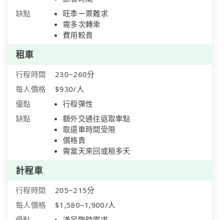
缺點
旺季一票難求
需多次轉乘
費用較貴
租車
行程時間
230~260分
每人價格
$930/人
優點
行程彈性
缺點
額外交通往返取車點
取還車時間受限
價格貴
需當天來回或租多天
計程車
行程時間
205~215分
每人價格
$1,580~1,900/人
優點
滿足臨時需求