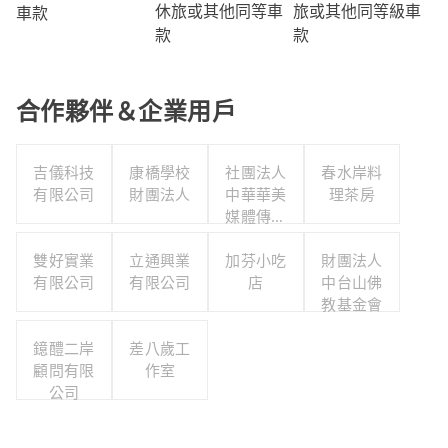
旅或其他同等級車
休旅或其他同等車
車款
款
款
合作夥伴＆企業用戶
吉儀科技
康橋學校
社團法人
春水岸料
有限公司
財團法人
中華華美
理茶房
媒體傳播
協會
雙好實業
立通興業
加芬小吃
財團法人
有限公司
有限公司
店
中台山佛
教基金會
鐿醴二岸
差八歲工
顧問有限
作室
公司