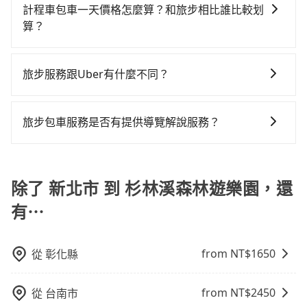
椅及兒童用增高墊供您選購(租借300元/個)，讓您和孩子
溪森林遊樂園的最佳選擇。
計程車包車一天價格怎麼算？和旅步相比誰比較划
用多天，如此預計小轎車的花費至少$3,700、九人座
費約880元，費時3小時20分鐘。長距離移動確實搭乘高
出遊時安全更有保障。
算？
$6,700起。透過app預約tripool的單程專車接送才是前
鐵可以比坐車快，但卻要額外支出約760元的交通費，所
往旅宿|風景區最便宜方便的選擇。
以對於不是這麼趕時間的人來說，預約tripool還是比較
計程車包車的價格通常根據時間或距離計算，包車的價
划算的。如果你是三人以下要乘車，也可參考tripool的
格通常是根據時間或距離來計算，而且在不同城市和地
旅步服務跟Uber有什麼不同？
拼車共乘服務，最多可再節省50%的交通費用。
區，價格可能有所不同。另外，計程車包車價格也可能
tripool 旅步具備以下特色： (1) 採事前預約制。 (2) 在
會因為交通狀況等因素而有所變動。因此，在預定包車
中長程提供最優惠的價格。 (3) 全台服務，不分城市與郊
之前，最好先詢問清楚具體價格和注意事項。相比之
旅步包車服務是否有提供導覽解說服務？
區。 (4) 有較為嚴謹的乘車時間與取消政策。
下，旅步的包車服務價格相對更為透明和具體，一般是
抱歉！目前旅步的包車服務暫無提供導覽服務，如果您
按照包車時間和里程、車型來計費，價格在網站上公開
需要導覽服務，可事先透過電子郵件
透明，方便客戶可以更加準確地了解行程所需時間和費
booking@tripool.app聯繫我們，將有專人協助回覆確
除了 新北市 到 杉林溪森林遊樂園，還
用。
認是否能協助安排。
有⋯
from NT$
1650
從
彰化縣
from NT$
2450
從
台南市