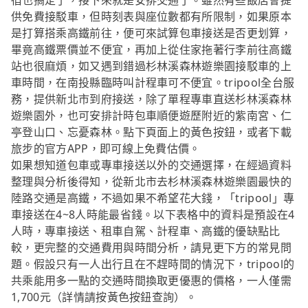
宿也搞定了，接下來就是安排交通了。雖然有些飯店會提
供免費接駁車，但時刻表與座位數都有所限制，如果原本
是打算搭乘高鐵前往，便可來試算包車接送是否更划算，
畢竟高鐵票價並不便宜，再加上從住家拖著行李前往高鐵
站也很麻煩，如又遇到錯過杉林溪森林遊樂園接駁車的上
車時間，在南投縣臨時叫計程車可不便宜。tripool全台服
務，提供新北市到府接送，除了單程專車直送杉林溪森林
遊樂園外，也可安排計時包車順便遊歷附近的紫南宮、仁
亭登山口、忘憂森林。點下頁面上的黃色按鈕，或者下載
旅步的官方APP，即可線上免費估價。
如果想知道包車或專車接送以外的交通選擇，在經過資料
整理與分析後得知，從新北市去杉林溪森林遊樂園最快的
陸路交通是高鐵，不過如果不希望花大錢，「tripool」專
車接送在4~8人時能最省錢。以下表格中的資料是預設在4
人時，專車接送、租車自駕、計程車、高鐵的優缺點比
較，更完整的交通費用與時間分析，請見更下方的常見問
題。假設只有一人出行且在不趕時間的情況下，tripool的
共乘能用多一點的交通時間換取更優惠的價格，一人僅需
1,700元（詳情請按黃色按鈕查詢）。