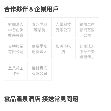
合作夥伴＆企業用戶
財團法人
春水岸料
吉儀科技
鐿醴二岸
中台山佛
理茶房
有限公司
顧問有限
教基金會
公司
立通興業
康橋學校
加芬小吃
社團法人
有限公司
財團法人
店
中華華美
媒體傳播
協會
差八歲工
雙好實業
作室
有限公司
雲品溫泉酒店 接送常見問題