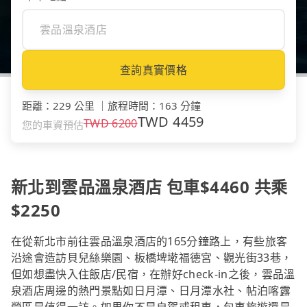
查詢真實價格
距離
：
229 公里
｜
旅程時間
：
163 分鐘
TWD
4459
TWD
6200
您的車資預估
新北到雲品溫泉酒店 包車$4460 共乘
$2250
在從新北市前往雲品溫泉酒店的165分鐘路上，有些旅客
沿途會造訪貝兒絲樂園、板橋埤墘福德宮、觀光街33巷，
但如想盡快入住飯店/民宿，在辦好check-in之後，雲品溫
泉酒店周邊的熱門景點如日月潭、日月潭水社、帖泊喀露