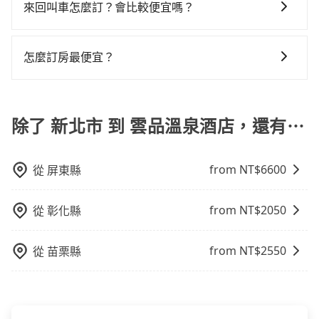
旅遊，從單純的單趟接送到算時間的計時包車都有，可
及電子郵件確認信，如此就完成預約了，而司機與車輛
來回叫車怎麼訂？會比較便宜嗎？
凹的車門仍未被修理，每一次租車都好像在開樂透一
彈性選擇2~12小時的服務，滿足家族出遊、朋友聚會、
的詳細資料，將於乘車前一晚八點透過SMS和EMAIL提
樣。另外，偶爾也會遇到明明已經預約了時間但上一位
為了乘客未來可能的訂單修改或取消，每筆訂單只含一
婚喪喜慶等不同的需求。價格透明、無隱藏費用，網站
供。一旦付款完畢，tripool保證出車。一般建議出發前
用戶卻遲遲尚未歸還，又或者要還車時卻偏偏找不到停
趟車的資訊，所以如果需要來回叫車，請分兩筆訂單預
試算即真實價格，免去來回電話確認。一天包車的價格
一天中午以前完成預約，越早下訂價格越低價，如臨時
怎麼訂房最便宜？
車位，對於急著用車或者要載其他乘客的人來說就有不
定。至於價格已經市場最優惠，並無特別針對來回車趟
可能跟其他車隊相差無幾，但是如果只需要短時數或者
需要，前一天傍晚五點前仍會收單，最遲如當天下午過
小的風險。最後，雖然路邊隨租隨還看似方便，但實際
現在旅客預訂飯店已經很少透過旅行社，大多是透過
做額外折扣，但如果手上有優惠代碼，歡迎直接使用，
單程專車服務者，敢大聲說我們價格絕對最划算。網站
後乘車，四小時前仍能預約。
使用時還是有其區域的限制，實際可停靠的地點與你的
OTA (online travel agent) 來完成，除了可以快速依據
不限單程或來回。
上可直接挑選小轎車、休旅車、或九人座箱型車，如需
上下車地點仍有段距離，在遇到下雨天或者載行李時，
地區、價位、人數、特殊需求來搜尋適合的旅店與房
除了 新北市 到 雲品溫泉酒店，還有⋯
10人以上巴士，請來信洽詢。
就顯得非常不便。
型，更重要的是通常價格是官網的6~8折，如果又有加入
會員或者使用特定的信用卡，還可以累積點數做現金回
from NT$
6600
從
屏東縣
饋或未來換取免費的住房。台灣人常用的線上訂房平台
有Booking.com、Agoda.com、Hotels.com、
Expedia.com、Trip.com等。正常來說，線上刷卡付款
from NT$
2050
從
彰化縣
完後預定就完成，事先不用電話確認空房，事後也不用
告知付款完畢，一切都能在網路上操作。但有些較冷門
from NT$
2550
從
苗栗縣
或規模較小的飯店，有可能再多平台同時上架而發生超
賣的現象，便有可能到了現場卻沒房可住的窘境，所以
在預定時要不選擇評分高、評論多的飯店，不然就是還
要再人工電話與飯店確認。預訂民宿方面，如不怕麻