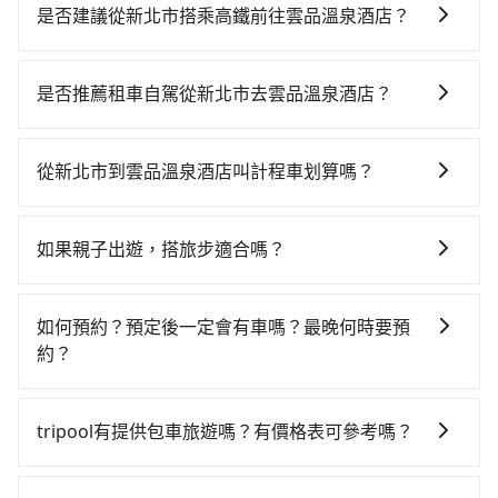
是否建議從新北市搭乘高鐵前往雲品溫泉酒店？
若要從新北市區搭高鐵前往雲品溫泉酒店，高鐵省時、
較貴！從最早06:34一直到23:08，板橋-台中一天最多有
是否推薦租車自駕從新北市去雲品溫泉酒店？
91班次高鐵可搭乘。假設從新北市板橋區步行或搭乘公
如果你有台灣駕照且對自己駕駛技術有信心，且在車上
車前往板橋高鐵站，接著在站內購買高鐵票、通過閘
時不需要閉目養神（因為要自己開車），最重要的是你
口、並在月台上等待列車的到來，大概又過了20分鐘，
從新北市到雲品溫泉酒店叫計程車划算嗎？
當天就要來回，那在新北路邊可隨租隨借的iRent應該是
再乘坐39~56分鐘（平均49分）的高鐵從板橋站前往台
如選擇小黃直達，在新北可以透過app叫車的有55688台
你最便宜選擇。註冊完iRent的app後，可以每小時
中高鐵站，每人票價670元，再用10分鐘出站、等待車
灣大車隊、Uber、Line Taxi、Yoxi等，如果在路邊攔不
$115~205承租小轎車，每公里再額外加收$3.2，從新北
站前排班的計程車，搭上小黃後約花70分鐘、車費2,500
如果親子出遊，搭旅步適合嗎？
到車，也可考慮打電話至附近的計程車隊，如新北市第
市（板橋區）到雲品溫泉酒店的花費預估為
元後，抵達雲品溫泉酒店 (南投縣魚池鄉) 的目的地。全
適合的，另外旅步也特別為您心愛的寶貝準備了兒童座
一計程車、慶安計程車、永達交通等叫車看看。依照里
$2,950~3,650（金額差異來自於平假日、車款差異、抵
程加上轉車時間共2小時29分鐘，假設3位同行，高鐵加
椅及兒童用增高墊供您選購(租借300元/個)，讓您和孩子
程跳錶計算，價格約為5,765~6,900元間，但如改預約
達目的地後多久原路返回），雖已將eTag和可能的每小
如何預約？預定後一定會有車嗎？最晚何時要預
轉乘之平均每人花費為1,500元。但如果全程使用
出遊時安全更有保障。
tripool可省高達$2,400。但如果要考慮到回程，南投縣
時40元路邊停車費用預估進去，但額外的汽車保險與可
約？
tripool並到府專車接送，則每人平均花費約1,490元，
僅有合法計程車約340輛，數量約為新北市的2%、密度
能的罰單都需自付。再者，和運的iRent只提供最基本的
費時2小時43分鐘。長距離移動確實搭乘高鐵可以比坐車
如要預約從新北市前往雲品溫泉酒店的專車接送服務，
僅雙北的0.2%，其叫車的難度是雙北市的490倍。綜合
車型，如Toyota Yaris、Prius C、Vios這類乘坐體驗較
快14分鐘，但卻要額外支出約30元的交通費，所以對於
可直接線上輸入上下車地點或地址，三秒內即可查到真
以上，無論在價格或服務品質上，tripool都是你從新北
tripool有提供包車旅遊嗎？有價格表可參考嗎？
差的車款，如果人數超過四位，更是沒有較大的七人座
不是這麼趕時間的人來說，預約tripool還是比較划算
實價格，照著步驟填寫完乘客資料與線上刷卡，訂單即
市到雲品溫泉酒店的最佳選擇。
或九人座可供選擇，而且無人租車最令人詬病的就是車
的。如果你僅有兩位乘車，也可參考tripool的拼車共乘
tripool提供全台各地包括雲品溫泉酒店與新北市的包車
成立。在拿到訂單編號後，隨即會在手機上收到簡訊以
況，打開車門才發現仍有上一組乘客遺留的垃圾或者撞
服務，最多可再節省50%的交通費用。