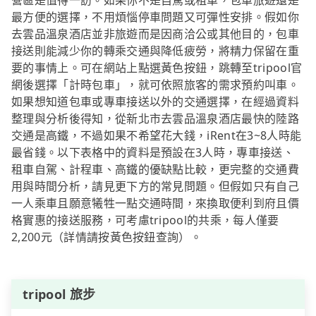
營區是值得一訪。如果你不是自駕或租車，包車旅遊還是
最方便的選擇，不用煩惱停車問題又可彈性安排。假如你
去雲品溫泉酒店並非旅遊而是因商洽公或其他目的，包車
接送則能減少你的轉乘交通與降低疲勞，將精力保留在重
要的事情上。可在網站上點選黃色按鈕，跳轉至tripool官
網後選擇「計時包車」，就可依照旅客的需求預約叫車。
如果想知道包車或專車接送以外的交通選擇，在經過資料
整理與分析後得知，從新北市去雲品溫泉酒店最快的陸路
交通是高鐵，不過如果不希望花大錢，iRent在3~8人時能
最省錢。以下表格中的資料是預設在3人時，專車接送、
租車自駕、計程車、高鐵的優缺點比較，更完整的交通費
用與時間分析，請見更下方的常見問題。但假如只有自己
一人乘車且願意犧牲一點交通時間，來換取便利到府且價
格實惠的接送服務，可考慮tripool的共乘，每人僅要
2,200元（詳情請按黃色按鈕查詢）。
tripool 旅步