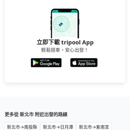
煩，有些時候直接打電話問的價格可能比民宿訂房網來
得便宜，但缺點就是多數要匯款並再人工確認。假如不
介意多花一點錢省下這些瑣碎的事，台灣本土的AsiaYo
或者國際Airbnb都值得推薦。
立即下載 tripool App
輕鬆搭車，安心出發！
更多從 新北市 附近出發的路線
新北市→南投縣
新北市→日月潭
新北市→紫南宮