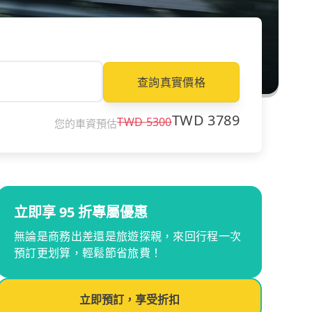
查詢真實價格
TWD
3789
TWD
5300
您的車資預估
立即享 95 折專屬優惠
無論是商務出差還是旅遊探親，來回行程一次
預訂更划算，輕鬆節省旅費！
立即預訂，享受折扣