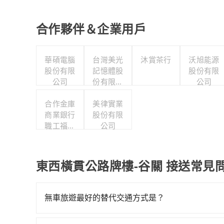
合作夥伴＆企業用戶
華碩電腦
台灣美光
沐賞茶行
沃旭能源
股份有限
記憶體股
股份有限
公司
份有限公
公司
司
合作金庫
美律實業
商業銀行
股份有限
職工福利
公司
委員會
東西橫貫公路牌樓-谷關 接送常見
無車旅遊最好的替代交通方式是？
如果您沒有車，想要出門旅遊，最好的替代交通方