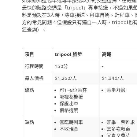
如果想知道包車或專車接送以外的交通選擇，在經過
最快的陸路交通是「tripool」專車接送，不過如果
料是預設在3人時，專車接送、租車自駕、計程車、
方的常見問題。但假設只有獨自一人時，tripool也
鈕查詢）。
項目
tripool 旅步
高鐵
行程時間
150分
-
每人價格
$1,260/人
$1,340/人
優點
可1~8位乘客
乘坐舒適
哪裡都能接
保證出車
價格透明
缺點
無臨時叫車
旺季一票難求
不收現金
需多次轉乘
又貴又費時