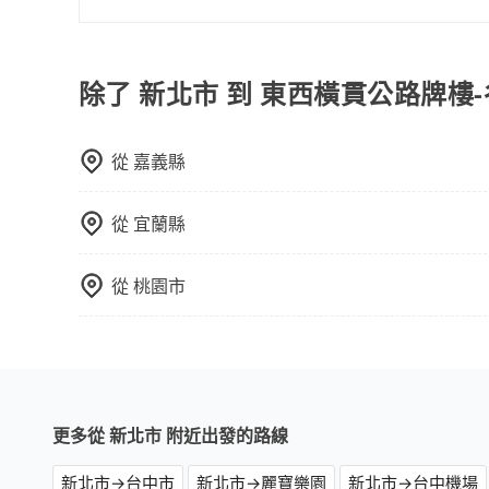
當然可以。如果您需要外語司機的服務，可以先透過電子郵
助回覆，並確認是否能夠提供所需的服務。
除了 新北市 到 東西橫貫公路牌樓
從
嘉義縣
從
宜蘭縣
從
桃園市
更多從 新北市 附近出發的路線
新北市→台中市
新北市→麗寶樂園
新北市→台中機場