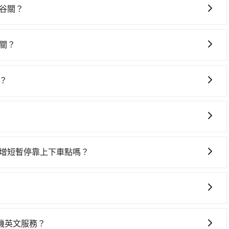
便利的出行方式，您也可以選擇使用像是旅步提供的包車服
谷關？
鐵較貴、費時！從最早06:34一直到23:08，板橋-台中一
前往最靠近的板橋高鐵站，叫一輛計程車花費約200元、車程
關？
月台排隊的時間約20分鐘，再乘坐39~56分鐘（平均49分）
車上時不需要閉目養神（因為要自己開車），最重要的是你當
，再用10分鐘出站、等待車站前排班的計程車，搭上小黃後約
是你最便宜選擇。註冊完iRent的app後，可以每小時
樓-谷關 (台中市和平區) 的目的地。全程加上轉車時間共2小時
？
2，從新北市（中和區）到東西橫貫公路牌樓-谷關的花費預估為
,340元。但如果全程使用tripool並到府專車接送，則每
灣大車隊、Uber、Line Taxi、Yoxi等，如果在路邊攔不
差異、抵達目的地後多久原路返回），雖已將eTag和可能的每小
擇搭乘高鐵而不預約包車，不僅每人至少額外負擔80元車資，而
交通、藍天使計程車、新北市敦南計程車等叫車看看。依照里
可能的罰單都需自付。再者，和運的iRent只提供最基本的
預約tripool！如果你僅有兩位乘車，也可參考tripool
約tripool可省高達$1,500。關於交通需要特別注意：像東西
s這類乘坐體驗較差的車款，如果人數超過四位，更是沒有較大的七人座
座箱型車為主，車款品牌以豐田Toyota、福特Ford、福斯
在路上巡迴找客人。它們通常只在特定地點等候，或者必須透過
是車況，打開車門才發現仍有上一組乘客遺留的垃圾或者撞凹
拉Tesla、賓士Benz等高級車款。全部五年內合法營業用車，
且要做好等待較久的心理準備。綜合以上，無論在價格或服務
樣。另外，偶爾也會遇到明明已經預約了時間但上一位用戶卻
新增短暫停靠上下車點嗎？
特殊需求或人數較多，需要大T保母車、20人座中巴、40人
牌樓-谷關的最佳選擇。
位，對於急著用車或者要載其他乘客的人來說就有不小的風
從新北市前往東西橫貫公路牌樓-谷關的途中可備註加點。每個加
用時還是有其區域的限制，實際可停靠的地點與你的上下車地
然可能有些路線完全順路，但是司機多點停靠就會有額外的等待
得非常不便。
獲取最新資訊。
機英文服務？