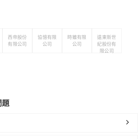
西帝股份
協憶有限
時雖有限
遠東新世
有限公司
公司
公司
紀股份有
限公司
問題
式要看您旅遊的目的地而定。您可以善用大眾運輸，例如：公