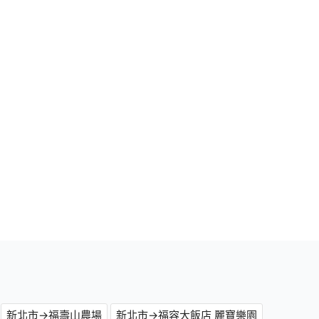
新北市→福壽山農場
新北市→福容大飯店 麗寶樂園