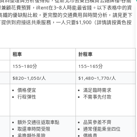
資料整理與分析後得知，從新北市去東西橫貫公路牌樓-谷關
想兼顧花費預算，iRent在3~8人時能最省錢。以下表格中的資
高鐵的優缺點比較，更完整的交通費用與時間分析，請見更下
有提供到府接送共乘服務，一人只要$1,900（詳情請按黃色按
租車
計程車
155~180分
155~165分
$820~1,050/人
$1,480~1,770/人
價格便宜
滿足臨時需求
行程彈性
不需事先付款
額外交通往返取車點
品質參差不齊
取還車時間受限
通常僅能乘坐四位
承擔額外風險
價格貴