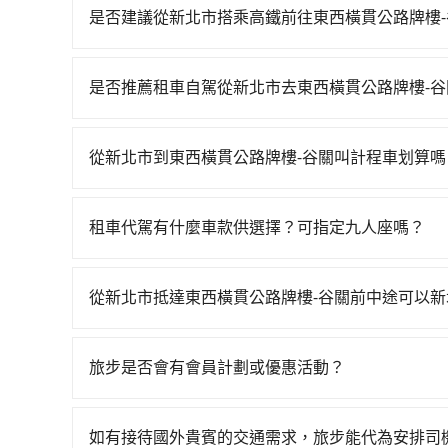
車、捷運、客運等，或者考慮租車。如果您想要更
是否建議從新北市搭乘高鐵前往東西橫貫公路牌樓-
務，由專人到府接送，讓您更加輕鬆自在。
若要從新北市區搭高鐵前往東西橫貫公路牌樓-谷關，高
天最多有91班次高鐵可搭乘。假設從新北市中和區
是否推薦租車自駕從新北市去東西橫貫公路牌樓-谷
約25分鐘。抵達高鐵站後，步行進站、現場購票並於
如果你有台灣駕照且對自己駕駛技術有信心，且在
的高鐵從板橋站前往台中高鐵站，每人票價670元
天就要來回，那在新北路邊可隨租隨借的iRent應該
花70分鐘、車費1,800元後，抵達東西橫貫公路牌
從新北市到東西橫貫公路牌樓-谷關叫計程車划算嗎
$115~205承租小轎車，每公里再額外加收$3.
51分鐘，假設3位同行，高鐵加轉乘之平均每人花費為1
如選擇小黃直達，在新北可以透過app叫車的有55688台
$2,450~3,150（金額差異來自於平假日、車款
人平均花費約1,260元，費時2小時32分鐘。選
到車，也可考慮打電話至附近的計程車隊，如櫻華
時40元路邊停車費用預估進去，但額外的汽車保險與
且更會額外浪費19分鐘在轉乘與等車上，現在還不馬上來
租車代駕有什麼車款供選擇？可指定九人座嗎？
程跳錶計算，價格約為4,440~5,300元間，但如改預
車型，如Toyota Yaris、Prius C、Vio
的拼車共乘服務，最多可再節省50%的交通費用。
tripool提供的車型以五人座小轎車、休旅車與九人
橫貫公路牌樓-谷關這樣的偏遠地區，計程車不會
或九人座可供選擇，而且無人租車最令人詬病的就
VW為主，其中也有少量進口車像凌志Lexus、特斯
叫車平台或電話叫車，這代表你需要事先預約，並
的車門仍未被修理，每一次租車都好像在開樂透一
從新北市抵達東西橫貫公路牌樓-谷關前中途可以
百分百無菸車，乘客均有最高500萬乘客險。如果有
品質上，tripool都是你從新北市到東西橫貫公路
遲遲尚未歸還，又或者要還車時卻偏偏找不到停車
tripool有提供多點上下車接送服務，線上預約
座大巴或遊覽車，可特別填單並另外報價。
險。最後，雖然路邊隨租隨還看似方便，但實際使
點位置，前後額外里程數5公里內加收200元。雖
旅步是否會有會員計劃或優惠活動？
點仍有段距離，在遇到下雨天或者載行李時，就顯
時間，收取額外費用是必要的補償。
您可以關注我們的官網、社交媒體或訂閱電子郵件
如有接待國外貴賓的交通需求，旅步能代為安排司