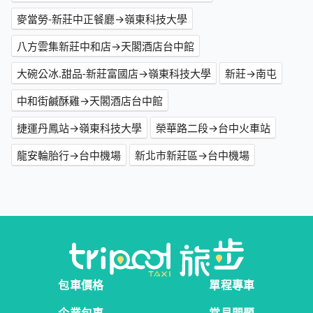
麥當勞-新莊中正餐廳→嶺東科技大學
八方雲集新莊中和店→天閣酒店台中館
大碗公冰.甜品-新莊富國店→嶺東科技大學
新莊→南屯
中和街鹹酥雞→天閣酒店台中館
捷運丹鳳站→嶺東科技大學
榮華路二段→台中火車站
龍安輪胎行→台中機場
新北市新莊區→台中機場
包車價格
單程專車