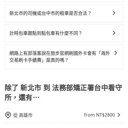
高鐵加轉乘之平均每人花費為800元。但如果全程使用
包車、計程車或白牌車。主要價格差異和優缺點如下： -
tripool可省高達$1,900。綜合以上，無論在價格或服務
時40元路邊停車費用預估進去，但額外的汽車保險與可
tripool並到府專車接送，則每人平均花費約710元，費
包車：優點是搭乘舒適可以根據自己的需求安排時間和
品質上，tripool都是你從新北市到法務部矯正署台中看
能的罰單都需自付。再者，和運的iRent只提供最基本的
新北市的司機或台中市的租車是否合法？
時1小時53分鐘。長距離移動確實搭乘高鐵可以比坐車快
地點上車較客製化。此外，司機還會提供各種旅遊建議
守所的最佳選擇。
車型，如Toyota Yaris、Prius C、Vios這類乘坐體驗較
0分鐘，但卻要額外支出約360元的交通費，所以對於不
許多的Line群組或Facebook社團裡，有很多低價的白牌
與資訊。長途接送價格比計程車車資更優惠。 - 計程
差的車款，如果人數超過四位，更是沒有較大的七人座
是這麼趕時間的人來說，預約tripool還是比較划算的。
車、私家車或野雞車在招攬生意，這不僅是違法可能被
車：優點是24小時隨叫隨到，價格按錶計費，但若遇交
計時包車跟點到點包車有什麼不同？
或九人座可供選擇，而且無人租車最令人詬病的就是車
如果你是三人以下要乘車，也可參考tripool的拼車共乘
警察臨檢並趕下車，出意外後保險公司更是不會提供任
通塞車時亦會加收延遲費用，一般屬短程接駁為主。 -
況，打開車門才發現仍有上一組乘客遺留的垃圾或者撞
服務，最多可再節省50%的交通費用。
計時包車和點到點包車都是包車服務的形式，但有一些
何理賠，如果又遇到心術不正的司機，其犯罪行為可能
白牌車：優點是價格相對較低，有的還可喊價。但安全
凹的車門仍未被修理，每一次租車都好像在開樂透一
不同之處： 計時包車：計時包車是按照用車時間來計
都無法監控或追查。最好別為了省小錢而冒上不必要的
性和服務質量無法保障，需要自行承擔風險，遇到狀況
網路上有部落客說在旅步官網刷國外卡會有「海外
樣。另外，偶爾也會遇到明明已經預約了時間但上一位
費，通常以每小時為單位，客戶可以根據自己的需要預
風險。而tripool雇用的司機、使用的車輛以及配合的車
事後也無法申訴退費。
交易刷卡手續費」是真的嗎？
用戶卻遲遲尚未歸還，又或者要還車時卻偏偏找不到停
定一定時間的包車服務。這種服務適用於需要在城市內
行，一定符合台灣法律規定，除了司機擁有合法的職業
車位，對於急著用車或者要載其他乘客的人來說就有不
當然不是真的！目前在旅步的官網刷卡是不會被收取
多個地點間來回穿梭的客戶，例如市區觀光、商務差旅
駕駛執照以及良民證外，車輛一定投保最高300萬乘客
小的風險。最後，雖然路邊隨租隨還看似方便，但實際
「海外交易手續費」的，請放心使用！
等。 點到點包車：點到點包車是按照里程和目的地來計
險。最好辨別叫的車是否合法，就看車牌的開頭，只要
使用時還是有其區域的限制，實際可停靠的地點與你的
除了 新北市 到 法務部矯正署台中看守
費，客戶可以預先告知出發地點A到目的地B，會根據路
不是R或T開頭的車，就一定是違法。
上下車地點仍有段距離，在遇到下雨天或者載行李時，
線和里程來計算費用。這種服務通常適用於單程或從一
就顯得非常不便。
所，還有⋯
個城市到另一個城市的長途包車。
from NT$
2800
從
高雄市