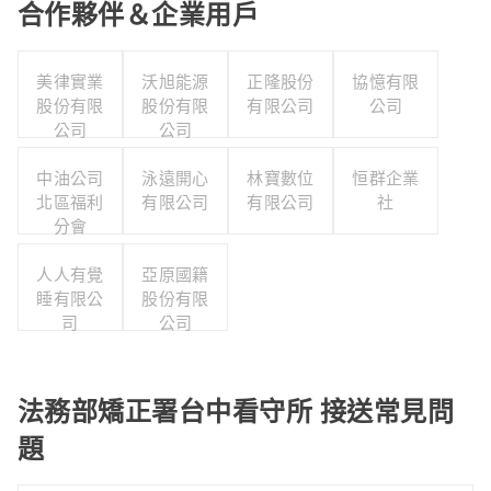
合作夥伴＆企業用戶
美律實業
沃旭能源
正隆股份
協憶有限
股份有限
股份有限
有限公司
公司
公司
公司
中油公司
泳遠開心
林寶數位
恒群企業
北區福利
有限公司
有限公司
社
分會
人人有覺
亞原國籍
睡有限公
股份有限
司
公司
法務部矯正署台中看守所 接送常見問
題