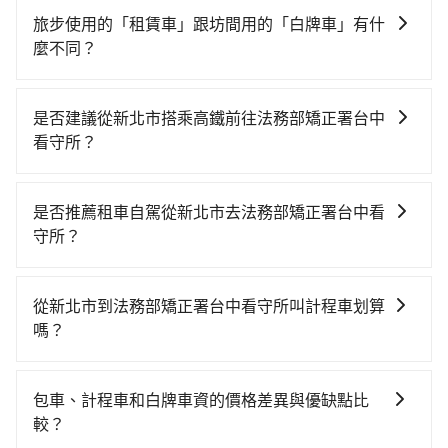
旅步使用的「租賃車」跟坊間用的「白牌車」有什
麼不同？
旅步所使用的是符合政府法規的租賃車，車牌以白底黑
字的「R」開頭，受車隊嚴格管理及審核後才可入隊，成
是否建議從新北市搭乘高鐵前往法務部矯正署台中
為旅步貴賓服務用車。與一些私家車充當營業用車違法
看守所？
接載的「白牌車」不同。旅步所使用的車輛合法且符合
若要從新北市區搭高鐵前往法務部矯正署台中看守所，
相關法規。
高鐵乘坐舒適、省時、較貴！從最早06:34一直到
是否推薦租車自駕從新北市去法務部矯正署台中看
23:08，板橋-台中一天最多有91班次高鐵可搭乘。假設
守所？
從新北市新莊區前往最靠近的板橋高鐵站，叫一輛計程
如果你有台灣駕照且對自己駕駛技術有信心，且在車上
車花費約200元、車程約20分鐘。抵達高鐵站後，步行
時不需要閉目養神（因為要自己開車），最重要的是你
進站、現場購票並於月台排隊的時間約20分鐘，再乘坐
從新北市到法務部矯正署台中看守所叫計程車划算
當天就要來回，那在新北路邊可隨租隨借的iRent應該是
39~56分鐘（平均49分）的高鐵從板橋站前往台中高鐵
嗎？
你最便宜選擇。註冊完iRent的app後，可以每小時
站，每人票價670元，再用10分鐘出站、等待車站前排
如選擇小黃直達，在新北可以透過app叫車的有55688台
$115~205承租小轎車，每公里再額外加收$3.2，從新北
班的計程車，搭上小黃後約花15分鐘、車費300元後，
灣大車隊、Uber、Line Taxi、Yoxi等，如果在路邊攔不
市（新莊區）到法務部矯正署台中看守所的花費預估為
抵達法務部矯正署台中看守所 (台中市南屯區) 的目的
包車、計程車和白牌車資的價格差異與優缺點比
到車，也可考慮打電話至興家計程車等叫車看看。依照
$2,050~2,600（金額差異來自於平假日、車款差異、抵
地。全程加上轉車時間共1小時53分鐘，假設4位同行，
較？
里程跳錶計算，價格約為3,915~4,700元間，但如改預約
達目的地後多久原路返回），雖已將eTag和可能的每小