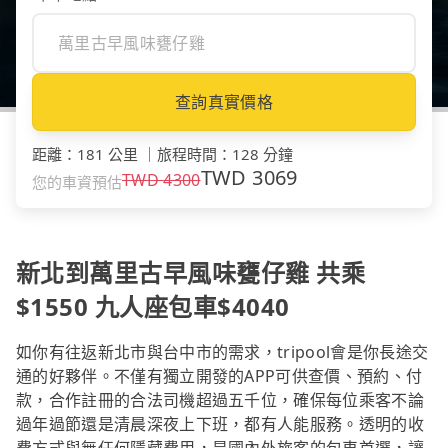
查詢真實價格
距離
：
181 公里
｜
旅程時間
：
128 分鐘
TWD
3069
TWD
4300
您的車資預估
新北到萬里古早風味甕仔雞 共乘
$1550 九人座包車$4040
如你有往返新北市與台中市的需求，tripool會是你長途交
通的好夥伴。不僅有獨立開發的APP可供查價、預約、付
款，合作註冊的合法司機超過五千位，確保每位乘客不論
過年過節還是清晨深夜上下班，都有人能服務。透明的收