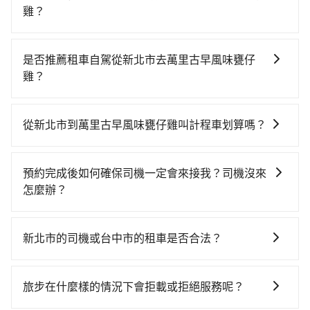
雞？
若要從新北市區搭高鐵前往萬里古早風味甕仔雞，高鐵
較貴、費時！從最早06:26一直到23:00，台北-台中一天
是否推薦租車自駕從新北市去萬里古早風味甕仔
最多有102班次高鐵可搭乘。假設從新北市平溪區前往最
雞？
靠近的台北高鐵站，叫一輛計程車花費約1,000元、車程
如果你有台灣駕照且對自己駕駛技術有信心，且在車上
約55分鐘。抵達高鐵站後，步行進站、現場購票並於月
時不需要閉目養神（因為要自己開車），最重要的是你
台排隊的時間約25分鐘，再乘坐47~66分鐘（平均57
從新北市到萬里古早風味甕仔雞叫計程車划算嗎？
當天就要來回，那在新北路邊可隨租隨借的iRent應該是
分）的高鐵從台北站前往台中高鐵站，每人票價700元，
如選擇小黃直達，在新北可以透過app叫車的有55688台
你最便宜選擇。註冊完iRent的app後，可以每小時
再用10分鐘出站、等待車站前排班的計程車，搭上小黃
灣大車隊、Uber、Line Taxi、Yoxi等。依照里程跳錶計
$115~205承租小轎車，每公里再額外加收$3.2，從新北
後約花35分鐘、車費900元後，抵達萬里古早風味甕仔
預約完成後如何確保司機一定會來接我？司機沒來
算，價格約為4,565~5,500元間，但如改預約tripool可
市（平溪區）到萬里古早風味甕仔雞的花費預估為
雞 (台中市沙鹿區) 的目的地。全程加上轉車時間共2小時
怎麼辦？
省高達$2,400。綜合以上，無論在價格或服務品質上，
$2,400~3,000（金額差異來自於平假日、車款差異、抵
55分鐘，假設2位同行，高鐵加轉乘之平均每人花費為
只要完成預約並付款完成，訂單就成立，tripool也保證
tripool都是你從新北市到萬里古早風味甕仔雞的最佳選
達目的地後多久原路返回），雖已將eTag和可能的每小
1,650元。但如果全程使用tripool並到府專車接送，則
派車。在出發前一天晚上八點時，會透過電子郵件與簡
擇。
時40元路邊停車費用預估進去，但額外的汽車保險與可
新北市的司機或台中市的租車是否合法？
每人平均花費約1,530元，費時2小時8分鐘。選擇搭乘高
訊提供司機的姓名、電話、車牌、車型等資訊，如在約
能的罰單都需自付。再者，和運的iRent只提供最基本的
鐵而不預約包車，不僅每人至少額外負擔120元車資，而
許多的Line群組或Facebook社團裡，有很多低價的白牌
定好的時間與上車地點沒有看到司機，可主動電話聯
車型，如Toyota Yaris、Prius C、Vios這類乘坐體驗較
且更會額外浪費47分鐘在轉乘與等車上，現在還不馬上
車、私家車或野雞車在招攬生意，這不僅是違法可能被
繫，可能原本約定的地點不適合暫停而改停靠在附近的
旅步在什麼樣的情況下會拒載或拒絕服務呢？
差的車款，如果人數超過四位，更是沒有較大的七人座
來預約tripool！如果你是獨自一人乘車，也可參考
警察臨檢並趕下車，出意外後保險公司更是不會提供任
位置。但如果遇到車輛故障或者前一趟車嚴重耽誤，
或九人座可供選擇，而且無人租車最令人詬病的就是車
tripool的拼車共乘服務，最多可再節省50%的交通費