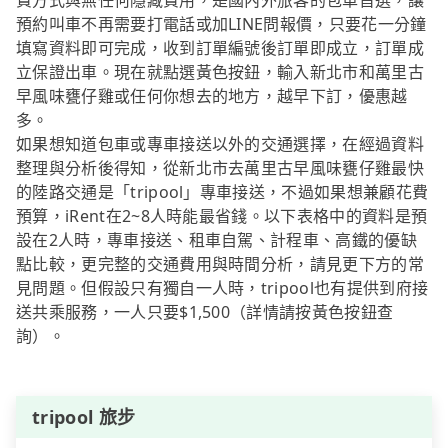
費方式與無任何隱藏費用，是國內外旅客的包車首選，讓
預約叫車不再需要打電話或加LINE問報價，只要花一分鐘
填寫資料即可完成，收到訂單編號後訂單即成立，訂單成
立保證出車。現在就點選黃色按鈕，輸入新北市和萬里古
早風味甕仔雞或任何你想去的地方，越早下訂，優惠越
多。
如果想知道包車或專車接送以外的交通選擇，在經過資料
整理與分析後得知，從新北市去萬里古早風味甕仔雞最快
的陸路交通是「tripool」專車接送，不過如果想兼顧花費
預算，iRent在2~8人時能最省錢。以下表格中的資料是預
設在2人時，專車接送、租車自駕、計程車、高鐵的優缺
點比較，更完整的交通費用與時間分析，請見更下方的常
見問題。但假設只有獨自一人時，tripool也有提供到府接
送共乘服務，一人只要$1,500（詳情請按黃色按鈕查
詢）。
tripool 旅步