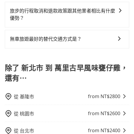
當您使用 tripool 旅步乘車日期當天，若發生以下 3 項
何理賠，如果又遇到心術不正的司機，其犯罪行為可能
tripool會盡快改派以減少乘客等待的時間。
況，打開車門才發現仍有上一組乘客遺留的垃圾或者撞
用。
原因，司機有權拒絕服務： 1) 當日搭車人數或行李超過
都無法監控或追查。最好別為了省小錢而冒上不必要的
旅步的行程取消和退款政策跟其他業者相比有什麼
凹的車門仍未被修理，每一次租車都好像在開樂透一
訂購時填寫的數量。請務必確實填寫當日實際攜帶的行
風險。而tripool雇用的司機、使用的車輛以及配合的車
優勢？
樣。另外，偶爾也會遇到明明已經預約了時間但上一位
李及乘坐的總人數，包含成人及兒童／嬰幼兒。 2) 孩童
行，一定符合台灣法律規定，除了司機擁有合法的職業
用戶卻遲遲尚未歸還，又或者要還車時卻偏偏找不到停
當您需要取消旅行行程時，旅步提供比其他業者更具彈
同行，卻無自備或加購兒童座椅。提醒您，為了保護孩
駕駛執照以及良民證外，車輛一定投保最高300萬乘客
車位，對於急著用車或者要載其他乘客的人來說就有不
性的取消政策，以給予乘客更多的保障和方便。只需在
童的安全，依道路交通安全規則規定，四歲以下的孩童
險。最好辨別叫的車是否合法，就看車牌的開頭，只要
無車旅遊最好的替代交通方式是？
小的風險。最後，雖然路邊隨租隨還看似方便，但實際
用車前一天的凌晨六點前完成取消訂單作業，旅步就承
必須乘坐兒童座椅。 3) 搭乘寵物友善專車卻沒有裝籠。
不是R或T開頭的車，就一定是違法。
使用時還是有其區域的限制，實際可停靠的地點與你的
如果您沒有車，想要出門旅遊，最好的替代交通方式要
諾會無條件全額退款，讓乘客感到安心之餘，降低風險
避免影響行車安全，請您務將寵物置入提籠或提袋內。
上下車地點仍有段距離，在遇到下雨天或者載行李時，
看您旅遊的目的地而定。您可以善用大眾運輸，例如：
的同時也確保乘客的權益。
就顯得非常不便。
公車、捷運、客運等，或者考慮租車。如果您想要更便
除了 新北市 到 萬里古早風味甕仔雞，
利的出行方式，您也可以選擇使用像是旅步提供的包車
還有⋯
服務，由專人到府接送，讓您更加輕鬆自在。
from NT$
2800
從
基隆市
from NT$
2600
從
桃園市
from NT$
2400
從
台北市