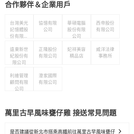
合作夥伴＆企業用戶
台灣美光
協憶有限
華碩電腦
西帝股份
記憶體股
公司
股份有限
有限公司
份有限公
公司
司
遠東新世
正隆股份
妃祥美容
威洋法律
紀股份有
有限公司
精品店
事務所
限公司
利維管理
澄家國際
顧問有限
有限公司
公司
萬里古早風味甕仔雞 接送常見問題
是否建議從新北市搭乘高鐵前往萬里古早風味甕仔