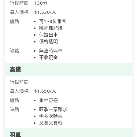
行程時間
130分
每人價格
$1,530/人
優點
可1~8位乘客
哪裡都能接
保證出車
價格透明
缺點
無臨時叫車
不收現金
高鐵
行程時間
每人價格
$1,650/人
優點
乘坐舒適
缺點
旺季一票難求
需多次轉乘
又貴又費時
租車