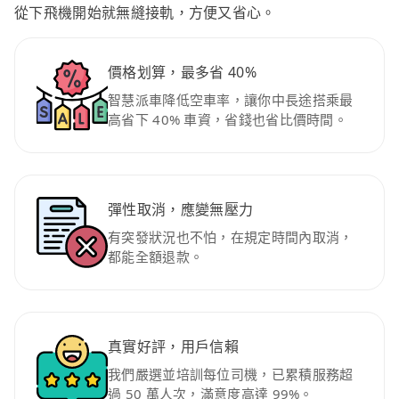
從下飛機開始就無縫接軌，方便又省心。
價格划算，最多省 40%
智慧派車降低空車率，讓你中長途搭乘最
高省下 40% 車資，省錢也省比價時間。
彈性取消，應變無壓力
有突發狀況也不怕，在規定時間內取消，
都能全額退款。
真實好評，用戶信賴
我們嚴選並培訓每位司機，已累積服務超
過 50 萬人次，滿意度高達 99%。