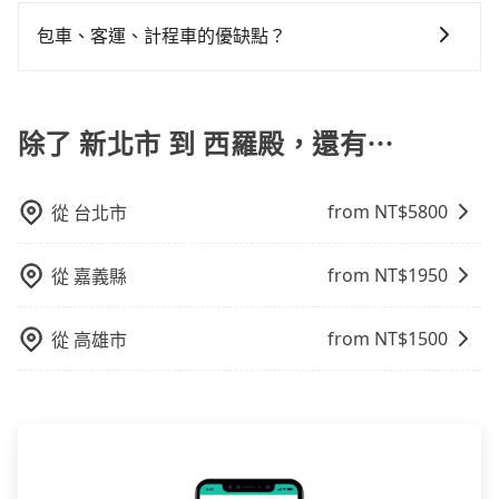
在乘車結束後一週內，tripool都會透過第三方系統寄出
還，又或者要還車時卻偏偏找不到停車位，對於急著用
旅行業代收轉付電子收據，如果公司需要報公帳，在預
包車、客運、計程車的優缺點？
車或者要載其他乘客的人來說就有不小的風險。最後，
約付款前可以輸入公司的抬頭與統編，可向國稅局報
雖然路邊隨租隨還看似方便，但實際使用時還是有其區
包車：能提供客製化的交通方式，您可以自由安排行程
帳，且免加收5%稅金。在收到後，可自行列印留存或報
域的限制，實際可停靠的地點與你的上下車地點仍有段
上、下車，不需與旅客共乘。但通常需要提前預約。 客
帳，完全符合台灣的法律規範。
距離，在遇到下雨天或者載行李時，就顯得非常不便。
運：最經濟實惠的交通方式，通常有固定的路線和時間
除了 新北市 到 西羅殿，還有⋯
表。不必擔心自己開車的安全風險。但是客運的班次和
行車路線可能不太頻繁。 計程車：可以隨叫隨到，並且
from NT$
5800
從
台北市
不必擔心停車位的問題。但是，計程車的費用相對較
高，車輛選擇不如包車多，且大都屬短程接駁為主。
from NT$
1950
從
嘉義縣
from NT$
1500
從
高雄市