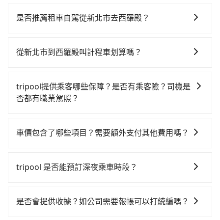
若要從新北市區搭高鐵前往西羅殿，高鐵省時、較貴！
從最早06:34一直到21:50，板橋-台南一天最多有62班次
是否推薦租車自駕從新北市去西羅殿？
高鐵可搭乘。假設從新北市新店區前往最靠近的板橋高
如果你有台灣駕照且對自己駕駛技術有信心，且在車上
鐵站，叫一輛計程車花費約400元、車程約30分鐘。抵
時不需要閉目養神（因為要自己開車），最重要的是你
達高鐵站後，步行進站、現場購票並於月台排隊的時間
從新北市到西羅殿叫計程車划算嗎？
當天就要來回，那在新北路邊可隨租隨借的iRent應該是
約20分鐘，再乘坐77~112分鐘（平均96分）的高鐵從板
如選擇小黃直達，在新北可以透過app叫車的有55688台
你最便宜選擇。註冊完iRent的app後，可以每小時
橋站前往台南高鐵站，每人票價1,320元，再用5分鐘出
灣大車隊、Uber、Line Taxi、Yoxi等，如果在路邊攔不
$115~205承租小轎車，每公里再額外加收$3.2，從新北
站、等待車站前排班的計程車，搭上小黃後約花35分
tripool提供乘客哪些保障？是否有乘客險？司機是
到車，也可考慮打電話至附近的計程車隊，如祥賀計程
市（新店區）到西羅殿的花費預估為$3,850~4,550（金
鐘、車費300元後，抵達西羅殿 (台南市中西區) 的目的
否都有職業駕照？
車、富江交通、大豐衛星車隊等叫車看看。依照里程跳
額差異來自於平假日、車款差異、抵達目的地後多久原
地。全程加上轉車時間共3小時1分鐘，假設4位同行，高
旅步提供最高500萬的乘客險，且只接受通過旅步嚴格審
錶計算，價格約為7,865~9,400元間，但如改預約
路返回），雖已將eTag和可能的每小時40元路邊停車費
鐵加轉乘之平均每人花費為1,500元。但如果全程使用
查，符合職業駕駛資格的司機入隊服務，所提供之車輛
tripool可省高達$3,600。但如果要考慮到回程，台南市
用預估進去，但額外的汽車保險與可能的罰單都需自
車價包含了哪些項目？需要額外支付其他費用嗎？
tripool並到府專車接送，則每人平均花費約1,450元，
也都經過細心維護及保養，以確保您的乘車安全。
僅有合法計程車約4,140輛，數量約為新北市的20%、密
付。再者，和運的iRent只提供最基本的車型，如Toyota
費時3小時22分鐘。長距離移動確實搭乘高鐵可以比坐車
官網上顯示的車價已經包含了租車、司機、高速公路過
度僅雙北的4.6%，其叫車的難度是雙北市的20倍。綜合
Yaris、Prius C、Vios這類乘坐體驗較差的車款，如果人
快21分鐘，但卻要額外支出約200元的交通費，所以對
路費、油資、保險、小費，司機的餐費與住宿費不需要
以上，無論在價格或服務品質上，tripool都是你從新北
tripool 是否能預訂深夜乘車時段？
數超過四位，更是沒有較大的七人座或九人座可供選
於不是這麼趕時間的人來說，預約tripool還是比較划算
乘客負擔，沒有其他巧令名目的隱藏費用，網站上看到
市到西羅殿的最佳選擇。
擇，而且無人租車最令人詬病的就是車況，打開車門才
的。如果你是三人以下要乘車，也可參考tripool的拼車
可以的！tripool 旅步全年無休並提供深夜接送服務。
的價格皆為真實價格。
發現仍有上一組乘客遺留的垃圾或者撞凹的車門仍未被
共乘服務，最多可再節省50%的交通費用。
是否會提供收據？如公司需要報帳可以打統編嗎？
修理，每一次租車都好像在開樂透一樣。另外，偶爾也
會遇到明明已經預約了時間但上一位用戶卻遲遲尚未歸