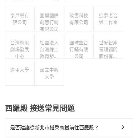
亨戶惠有
圓璽國際
政雲科技
追夢者音
限公司
創意行銷
有限公司
樂工作室
有限公司
台灣應用
社團法人
圓球整合
世紀智庫
劇場發展
台灣線上
行銷有限
管理顧問
中心
教育發展
公司
股份有限
協會
公司
逢甲大學
國立中興
大學
西羅殿 接送常見問題
是否建議從新北市搭乘高鐵前往西羅殿？