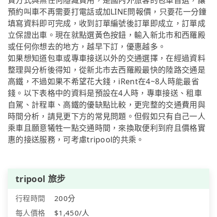
費方式與無任何隱藏費用，是國內外旅客的包車首選，讓
預約叫車不再需要打電話或加LINE問報價，只要花一分鐘
填寫資料即可完成，收到訂單編號後訂單即成立，訂單成
立保證出車。現在就點選黃色按鈕，輸入新北市和西羅殿
或任何你想去的地方，越早下訂，優惠越多。
如果想知道包車或專車接送以外的交通選擇，在經過資料
整理與分析後得知，從新北市去西羅殿最快的陸路交通是
高鐵，不過如果不希望花大錢，iRent在4~8人時能最省
錢。以下表格中的資料是預設在4人時，專車接送、租車
自駕、計程車、高鐵的優缺點比較，更完整的交通費用與
時間分析，請見更下方的常見問題。但假如只有自己一人
乘車且願意犧牲一點交通時間，來換取便利到府且價格實
惠的接送服務，可考慮tripool的共乘。
tripool 旅步
行程時間
200分
每人價格
$1,450/人