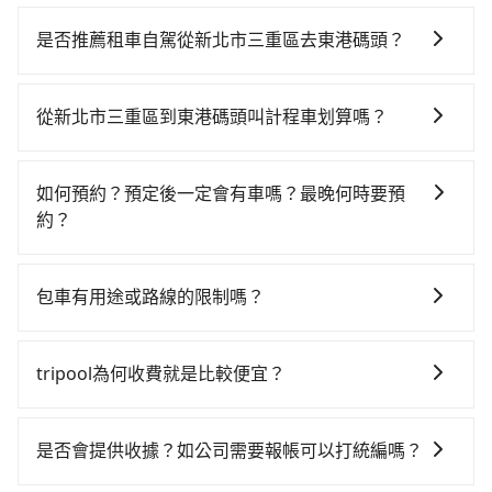
若要從新北市三重區搭高鐵前往東港碼頭，高鐵省時、
較貴！從最早06:26一直到22:16，台北-左營一天最多有
是否推薦租車自駕從新北市三重區去東港碼頭？
88班次高鐵可搭乘。假設從新北市三重區 (新北市三重
如你有駕照又不排斥自駕，且又不需要利用移動的時間
區) 前往最靠近的台北高鐵站，叫一輛計程車花費約200
在車上休息，那在新北市三重區所在的新北市三重區有
元、車程約10分鐘。抵達高鐵站後，步行進站、現場購
從新北市三重區到東港碼頭叫計程車划算嗎？
約40間租車車行，比方說全台灣聯合租賃、耐斯租賃、
票並於月台排隊的時間約25分鐘，再乘坐94~134分鐘
如選擇小黃直達，在新北可以透過app叫車的有55688台
福得小客車租賃。一般租車以天為單位，小轎車如
（平均114分）的高鐵從台北站前往左營高鐵站，每人票
灣大車隊、Uber、Line Taxi、Yoxi等，如果在路邊攔不
Toyota Altis、Nissan Tiida，一天租金約$1,500，九人
價1,490元，再用10分鐘出站、等待車站前排班的計程
如何預約？預定後一定會有車嗎？最晚何時要預
到車，也可考慮打電話至新北市三重區附近的計程車
座如Hyundai Starex或Volkswagen T5，一天$4,500
車，搭上小黃後約花59分鐘、車費1,400元後，抵達東港
約？
隊，如泰順計程車、金松交通、計程車等叫車看看。依
起，油錢（每公里約3元）、eTag（每公里約1元）、路
碼頭 (屏東縣東港鎮) 的目的地。全程加上轉車時間共3小
如要預約從新北市三重區前往東港碼頭的專車接送服
照里程跳錶計算，價格約為9,440~11,300元間，但如改
邊停車（每小時約40元）、保險費、罰單另計多數租車
時38分鐘，假設4位同行，高鐵加轉乘之平均每人花費為
務，可直接線上輸入上下車地點或地址，三秒內即可查
預約tripool可省高達$4,700。但如果要考慮到回程，屏
合約上都會載明每日里程限定200~400公里，超過還會
包車有用途或路線的限制嗎？
1,890元。但如果全程使用tripool並到府專車接送，則
到真實價格，照著步驟填寫完乘客資料與線上刷卡，訂
東縣僅有合法計程車約370輛，數量約為新北市的2%、
額外加收100~2,000元不等的費用。由於絕大多數的租
每人平均花費約1,650元，費時4小時10分鐘。長距離移
不管是從新北市三重區前往東港碼頭或是全台灣任何地
單即成立。在拿到訂單編號後，隨即會在手機上收到簡
密度僅雙北的0.3%，其叫車的難度是雙北市的310倍。
車公司都沒有提供甲租乙還的服務，假設你當天就往返
動確實搭乘高鐵可以比坐車快32分鐘，但卻要額外支出
方，只要是長途交通且途中遵守台灣法律，無論是清明
訊以及電子郵件確認信，如此就完成預約了，而司機與
綜合以上，無論在價格或服務品質上，tripool都是你從
tripool為何收費就是比較便宜？
新北市三重區與東港碼頭，預計的小轎車花費為$4,800
約960元的交通費，所以對於不是這麼趕時間的人來說，
掃墓、包車旅遊、參加喜宴/喪禮、就醫回診、登山露
車輛的詳細資料，將於乘車前一晚八點透過SMS和
新北市三重區到東港碼頭的最佳選擇。
或九人座$7,800。當然這金額比搭計程車便宜，但如果
預約tripool還是比較划算的。如果你是三人以下要乘
對於平常就有在使用長程專車接送服務的乘客來說，第
營、學生搬家、投票返鄉、商務出差、貴賓來訪、寵物
EMAIL提供。一旦付款完畢，tripool保證出車。一般建
你當天只需要單程前往，隔天或多天後才需返回，租車
車，也可參考tripool的拼車共乘服務，最多可再節省
一次使用tripool的會擔心價格比市價便宜不少，是不是
檢疫、預約叫車、機場接送、定期洗腎、包月上下班，
議出發前一天中午以前完成預約，越早下訂價格越低
是否會提供收據？如公司需要報帳可以打統編嗎？
就非常不方便。再者，租車地點可能離新北市三重區還
50%的交通費用。
因為司機素質比較差、車上會有煙味、或者車齡過大，
或者任何跨縣市接送的需求，tripool都能滿足你。乘車
價，如臨時需要，前一天傍晚五點前仍會收單，最遲如
有段路，且須配合車行營業時間做租還動作，另外承租