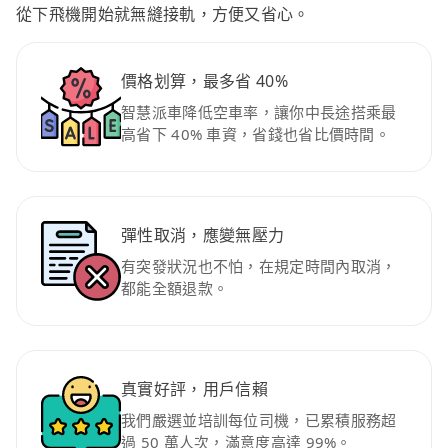
從下飛機開始就無縫接軌，方便又省心。
價格划算，最多省 40%
智慧派車降低空車率，讓你中長途搭乘最
高省下 40% 車資，省錢也省比價時間。
彈性取消，應變無壓力
有突發狀況也不怕，在規定時間內取消，
都能全額退款。
真實好評，用戶信賴
我們嚴選並培訓每位司機，已累積服務超
過 50 萬人次，滿意度高達 99%。