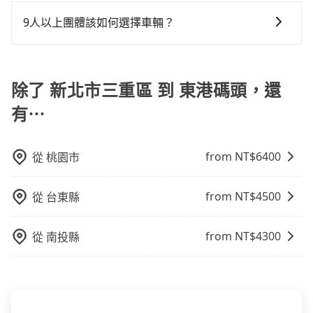
在乘車結束後一週內，tripool都會透過第三方系統寄出
但事實恰恰相反。tripool不僅有嚴密的篩選機制，定期
前一天下午五點以前完成預約，隔天保證出車。如需公
當天下午過後乘車，四小時前仍能預約。
過程繁瑣，租還通常需額外花費30分鐘做簽約與車體檢
旅行業代收轉付電子收據，如果公司需要報公帳，在預
淘汰顧客評分較低的司機，且車輛均要求5年內新車，司
司報帳打統編，在結帳時可以受理，並於乘車後一週內
9人以上團體該如何選擇車輛？
查，甚至還要先自行加滿油，如遇到不肖業者，還車時
約付款前可以輸入公司的抬頭與統編，可向國稅局報
機也絕對不會在車內吸煙，於新冠肺炎期間也絕對全程
寄出電子收據。
可能遭遇各種莫名理由而被額外收費，風險可謂不小。
在Line群組或Facebook社團裡，有司機標榜能提供乘坐
帳，且免加收5%稅金。在收到後，可自行列印留存或報
配戴口罩。tripool之所以能將價格壓在市價7~8折的主
9人以上之廂型車，其實屬違法。在現行法律下，營業小
帳，完全符合台灣的法律規範。
因來自於自行研發的AI車輛調度演算法，能有效降低空
客車最多座位數量就是9人，如扣掉司機就只能乘坐8位
除了 新北市三重區 到 東港碼頭，還
車率，也就是提高俗稱「回頭車」的比例。這不僅體現
乘客，如果要10人以上就是營業大客車的範疇，也就是
在成本的控制，更是在傳統旺季（年假、端午、中秋、
有⋯
中型巴士或大型遊覽車。非法改裝的車輛，不僅與車輛
雙十等）能用更少的司機來服務更多的旅客，意味著使
行照不符，連司機的駕照都會不符。在路上被警察盤查
用到不熟悉的司機或者轉單給其他車行的情況比同行更
請下車終止行程事小，如果發生意外，保險公司可不予
低，如此便反應在服務品質的控管會更佳。但tripool網
from NT$
6400
從
桃園市
賠償就事大了。千萬別為了省小錢而把朋友親人的安全
站上的價格是動態的，一般來說越早預訂價格越優，且
給賭上。通常人數沒有超過10位，建議預約一台九人座
保證前一天中午以前均可全額取消退費，如已經決定好
from NT$
4500
從
台東縣
與一台小轎車比較划算，如人數超過12位就一定是叫一
要從新北市三重區去東港碼頭，請儘早下訂以把握最划
台中巴比較方便。但也有例外，比方說有些山區或路段
算的價格。
是禁止大客車通行的，建議在預定時最好先與車行或平
from NT$
4300
從
南投縣
台確認。