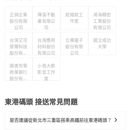
正錡企業
傳富不動
起綰妝工
鴻海精密
股份有限
產有限公
作室
工業股份
公司
司
有限公司
台灣艾司
台灣應用
立積電子
國立成功
摩爾科技
材料股份
股份有限
大學
股份有限
有限公司
公司
公司
國泰世華
小島大歌
商業銀行
影音工作
股份有限
室
公司
東港碼頭 接送常見問題
是否建議從新北市三重區搭乘高鐵前往東港碼頭？