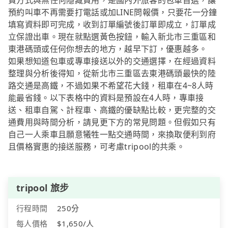
費方式與無任何隱藏費用，是國內外旅客的包車首選，讓
預約叫車不再需要打電話或加LINE問報價，只要花一分鐘
填寫資料即可完成，收到訂單編號後訂單即成立，訂單成
立保證出車。現在就點選黃色按鈕，輸入新北市三重區和
東港碼頭或任何你想去的地方，越早下訂，優惠越多。
如果想知道包車或專車接送以外的交通選擇，在經過資料
整理與分析後得知，從新北市三重區去東港碼頭最快的陸
路交通是高鐵，不過如果不希望花大錢，租車在4~8人時
能最省錢。以下表格中的資料是預設在4人時，專車接
送、租車自駕、計程車、高鐵的優缺點比較，更完整的交
通費用與時間分析，請見更下方的常見問題。但假如只有
自己一人乘車且願意犧牲一點交通時間，來換取便利到府
且價格實惠的接送服務，可考慮tripool的共乘。
tripool 旅步
行程時間
250分
每人價格
$1,650/人