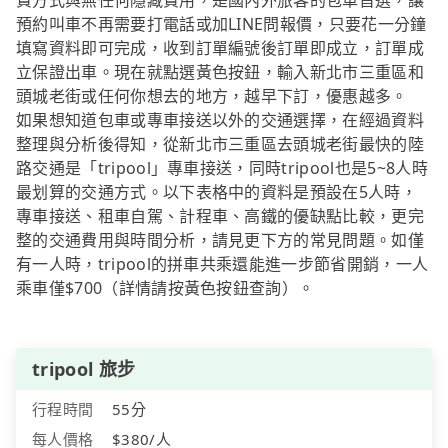
費方式與無任何隱藏費用，是國內外旅客的包車首選，讓
預約叫車不再需要打電話或加LINE問報價，只要花一分鐘
填寫資料即可完成，收到訂單編號後訂單即成立，訂單成
立保證出車。現在就點選黃色按鈕，輸入新北市三重區和
頭城老街或任何你想去的地方，越早下訂，優惠越多。
如果想知道包車或專車接送以外的交通選擇，在經過資料
整理與分析後得知，從新北市三重區去頭城老街最快的陸
路交通是「tripool」專車接送，同時tripool也是5~8人時
最划算的交通方式。以下表格中的資料是預設在5人時，
專車接送、租車自駕、計程車、高鐵的優缺點比較，更完
整的交通費用與時間分析，請見更下方的常見問題。如僅
有一人時，tripool的拼車共乘還能進一步節省開銷，一人
乘車僅$700（詳情請按黃色按鈕查詢）。
tripool 旅步
行程時間
55分
每人價格
$380/人