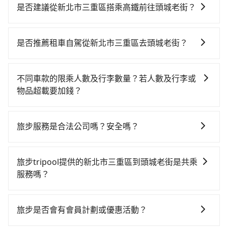
灣大車隊、Uber、Line Taxi、Yoxi等，如果在路邊攔不
是否建議從新北市三重區搭乘高鐵前往頭城老街？
到車，也可考慮打電話至附近的計程車隊，如德利交
從新北市三重區搭高鐵去頭城老街絕非最佳選擇，高鐵
通、泰順計程車、宜承交通等叫車看看。依照里程跳錶
較貴、費時、轉車麻煩！台北-南港雖然一天最多時有
計算，價格約為1,515~1,800元間，若改選tripool的專
是否推薦租車自駕從新北市三重區去頭城老街？
103班車次，從最早07:12到23:52，過了末班車到清晨
車服務可再更便宜。但如果要考慮到回程，宜蘭縣僅有
如果你有台灣駕照且對自己駕駛技術有信心，且在車上
的時段，還是要找其他交通方案。假設從新北市三重區
合法計程車約750輛，數量約為新北市的4%、密度僅雙
時不需要閉目養神（因為要自己開車），最重要的是你
(新北市三重區) 前往最靠近的台北高鐵站，叫一輛計程
北的0.9%，其叫車的難度是雙北市的120倍。綜合以
不同車款的限乘人數及行李數量？若人數及行李或
當天就要來回，那在新北路邊可隨租隨借的iRent應該是
車花費約200元、車程約10分鐘。抵達高鐵站後，步行
上，無論在價格或服務品質上，tripool都是你從新北市
物品超載要加錢？
你最便宜選擇。註冊完iRent的app後，可以每小時
進站、現場購票並於月台排隊的時間約25分鐘，再乘坐
三重區到頭城老街的最佳選擇。
我們提供不同種類的車輛，讓您根據需求選擇最適合您
$115~205承租小轎車，每公里再額外加收$3.2，從新北
7~9分鐘（平均8分）的高鐵從台北站前往南港高鐵站，
的車型。 五人座驕車可乘坐三位乘客，並可攜帶三個隨
市三重區到頭城老街的花費預估為$950~1,400（金額差
每人票價40元，再用10分鐘出站、等待車站前排班的計
旅步服務是合法公司嗎？安全嗎？
身行李與兩個30吋行李箱 五人座休旅車可乘坐四位乘
異來自於平假日、車款差異、抵達目的地後多久原路返
程車，搭上小黃後約花51分鐘、車費900元後，抵達頭
旅步擁有google評價4.8的網友口碑推薦，也是公部門指
客，並可攜帶四個隨身行李與三個30吋行李箱 九人座廂
回），雖已將eTag和可能的每小時40元路邊停車費用預
城老街 (宜蘭縣頭城鎮) 的目的地。全程加上轉車時間共1
定用車，旅步只使用合法車輛及通過嚴格審查的職業司
型車可乘坐八位乘客，並可攜帶八個隨身行李與六個30
估進去，但額外的汽車保險與可能的罰單都需自付。再
旅步tripool提供的新北市三重區到頭城老街是共乘
小時44分鐘，假設5位同行，高鐵加轉乘之平均每人花費
機服務，因為您的安全旅步比您更重視。
吋行李箱。 為了確保行車安全及遵守相關法規，我們不
者，和運的iRent只提供最基本的車型，如Toyota
服務嗎？
為480元。但如果全程使用tripool並到府專車接送，則
能超載人數。 如果您攜帶的行李或物品較多，我們會根
Yaris、Prius C、Vios這類乘坐體驗較差的車款，如果人
每人平均花費約380元，費時55分鐘。選擇搭乘高鐵而
tripool除了共乘拼車服務外，也有包車到府接送服務，
據情況收取微搬家費用，費用在300至500元之間。
數超過四位，更是沒有較大的七人座或九人座可供選
不預約包車，不僅每人至少額外負擔100元車資，而且更
預約時都依照乘客需求做選擇。如需專車接送，車內除
旅步是否會有會員計劃或優惠活動？
擇，而且無人租車最令人詬病的就是車況，打開車門才
會額外浪費49分鐘在轉乘與等車上，現在還不馬上來預
了司機以外，從上車到下車期間，都不會再有其他陌生
發現仍有上一組乘客遺留的垃圾或者撞凹的車門仍未被
約tripool！如果你是三人以下要乘車，也可參考tripool