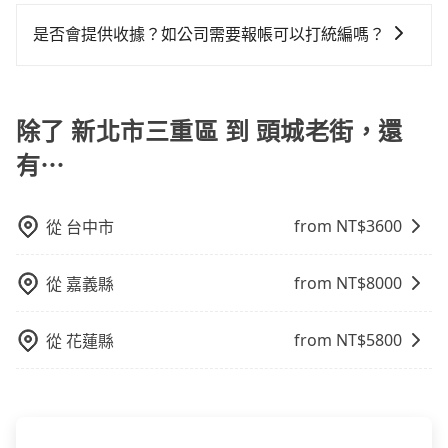
您可以關注我們的官網、社交媒體或訂閱電子郵件獲取
人出現。如選擇共乘服務，則會依照其他共乘乘客做彈
修理，每一次租車都好像在開樂透一樣。另外，偶爾也
的拼車共乘服務，最多可再節省50%的交通費用。
最新資訊。
性調度安排，路線上會盡可能以順路為優先，載客數也
是否會提供收據？如公司需要報帳可以打統編嗎？
會遇到明明已經預約了時間但上一位用戶卻遲遲尚未歸
不會超過座位的上限。
還，又或者要還車時卻偏偏找不到停車位，對於急著用
在乘車結束後一週內，tripool都會透過第三方系統寄出
車或者要載其他乘客的人來說就有不小的風險。最後，
旅行業代收轉付電子收據，如果公司需要報公帳，在預
雖然路邊隨租隨還看似方便，但實際使用時還是有其區
約付款前可以輸入公司的抬頭與統編，可向國稅局報
除了 新北市三重區 到 頭城老街，還
域的限制，實際可停靠的地點與你的上下車地點仍有段
帳，且免加收5%稅金。在收到後，可自行列印留存或報
距離，在遇到下雨天或者載行李時，就顯得非常不便。
有⋯
帳，完全符合台灣的法律規範。
from NT$
3600
從
台中市
from NT$
8000
從
嘉義縣
from NT$
5800
從
花蓮縣