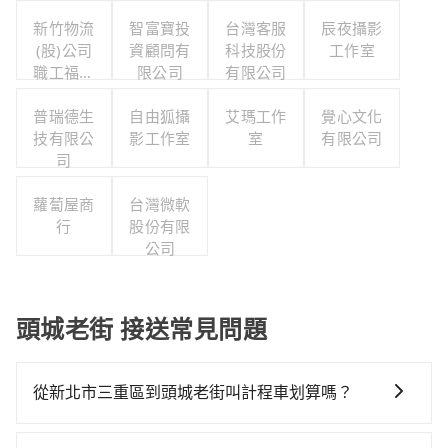
新竹物流
智富寶投
台灣客服
辰夜攝影
(股)公司
資顧問有
科技股份
工作室
職工福利
限公司
有限公司
委員會
普瑞德生
自由狐攝
艾瑪工作
覺心文化
技有限公
影工作室
室
有限公司
司
蘿蔔屋商
台灣微軟
行
股份有限
公司
頭城老街 接送常見問題
從新北市三重區到頭城老街叫計程車划算嗎？
如選擇小黃直達，在新北可以透過app叫車的有55688台