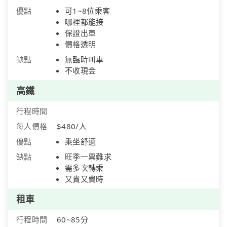
優點
可1~8位乘客
哪裡都能接
保證出車
價格透明
缺點
無臨時叫車
不收現金
高鐵
行程時間
每人價格
$480/人
優點
乘坐舒適
缺點
旺季一票難求
需多次轉乘
又貴又費時
租車
行程時間
60~85分