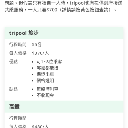
問題。但假設只有獨自一人時，tripool也有提供到府接送
共乘服務，一人只要$700（詳情請按黃色按鈕查詢）。
tripool 旅步
行程時間
55分
每人價格
$370/人
優點
可1~8位乘客
哪裡都能接
保證出車
價格透明
缺點
無臨時叫車
不收現金
高鐵
行程時間
每人價格
$480/人