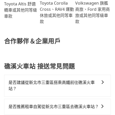
Volkswagen 旗艦
Toyota Corolla
Toyota Altis 舒適
商旅、Ford 家用商
Cross、RAV4 運動
轎車或其他同等級
旅或其他同等級車
休旅或其他同等車
車款
款
款
合作夥伴＆企業用戶
礁溪火車站 接送常見問題
是否建議從新北市三重區搭乘高鐵前往礁溪火車
站？
從新北市三重區搭高鐵去礁溪火車站絕非最佳選擇，高
鐵較貴、費時、轉車麻煩！台北-南港雖然一天最多時有
是否推薦租車自駕從新北市三重區去礁溪火車站？
103班車次，從最早07:12到23:52，過了末班車到清晨