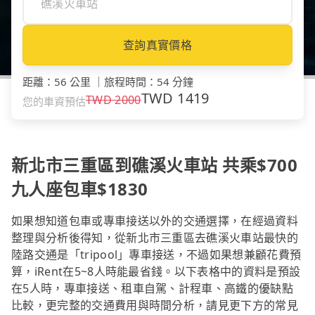
查詢真實價格
距離
：
56 公里
｜
旅程時間
：
54 分鐘
TWD
1419
TWD
2000
您的車資預估
新北市三重區到礁溪火車站 共乘$700
九人座包車$1830
如果想知道包車或專車接送以外的交通選擇，在經過資料
整理與分析後得知，從新北市三重區去礁溪火車站最快的
陸路交通是「tripool」專車接送，不過如果想兼顧花費預
算，iRent在5~8人時能最省錢。以下表格中的資料是預設
在5人時，專車接送、租車自駕、計程車、高鐵的優缺點
比較，更完整的交通費用與時間分析，請見更下方的常見