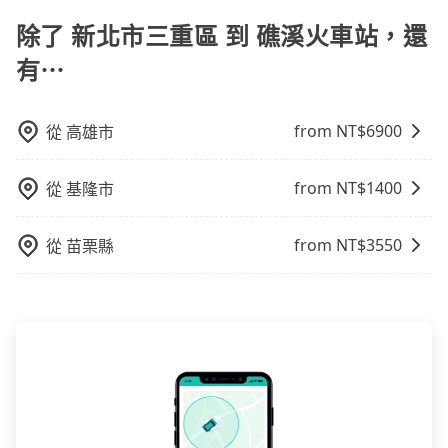
旅行業代收轉付電子收據，如果公司需要報公帳，在預
域的限制，實際可停靠的地點與你的上下車地點仍有段
約付款前可以輸入公司的抬頭與統編，可向國稅局報
除了 新北市三重區 到 礁溪火車站，還
距離，在遇到下雨天或者載行李時，就顯得非常不便。
帳，且免加收5%稅金。在收到後，可自行列印留存或報
有⋯
帳，完全符合台灣的法律規範。
from NT$
6900
從
高雄市
from NT$
1400
從
基隆市
from NT$
3550
從
苗栗縣