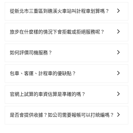
如果你有台灣駕照且對自己駕駛技術有信心，且在車上
的時段，還是要找其他交通方案。假設從新北市三重區
時不需要閉目養神（因為要自己開車），最重要的是你
(新北市三重區) 前往最靠近的台北高鐵站，叫一輛計程
從新北市三重區到礁溪火車站叫計程車划算嗎？
當天就要來回，那在新北路邊可隨租隨借的iRent應該是
車花費約200元、車程約10分鐘。抵達高鐵站後，步行
如選擇小黃直達，在新北可以透過app叫車的有55688台
你最便宜選擇。註冊完iRent的app後，可以每小時
進站、現場購票並於月台排隊的時間約25分鐘，再乘坐
灣大車隊、Uber、Line Taxi、Yoxi等，如果在路邊攔不
$115~205承租小轎車，每公里再額外加收$3.2，從新北
7~9分鐘（平均8分）的高鐵從台北站前往南港高鐵站，
旅步在什麼樣的情況下會拒載或拒絕服務呢？
到車，也可考慮打電話至新北市三重區附近的計程車
市三重區到礁溪火車站的花費預估為$900~1,350（金額
每人票價40元，再用10分鐘出站、等待車站前排班的計
當您使用 tripool 旅步乘車日期當天，若發生以下 3 項
隊，如德利交通、金松交通、宜承交通等叫車看看。依
差異來自於平假日、車款差異、抵達目的地後多久原路
程車，搭上小黃後約花50分鐘、車費900元後，抵達礁
原因，司機有權拒絕服務： 1) 當日搭車人數或行李超過
照里程跳錶計算，價格約為1,440~1,700元間，若改選
返回），雖已將eTag和可能的每小時40元路邊停車費用
如何評價司機服務？
溪火車站 (宜蘭縣礁溪鄉) 的目的地。全程加上轉車時間
訂購時填寫的數量。請務必確實填寫當日實際攜帶的行
tripool的專車服務可再更便宜。但如果要考慮到回程，
預估進去，但額外的汽車保險與可能的罰單都需自付。
共1小時43分鐘，假設5位同行，高鐵加轉乘之平均每人
完成行程後，您可以通過我們的問券回饋，我們非常重
李及乘坐的總人數，包含成人及兒童／嬰幼兒。 2) 孩童
宜蘭縣僅有合法計程車約750輛，數量約為新北市的
再者，和運的iRent只提供最基本的車型，如Toyota
花費為480元。但如果全程使用tripool並到府專車接
視您的反饋。
同行，卻無自備或加購兒童座椅。提醒您，為了保護孩
4%、密度僅雙北的0.9%，其叫車的難度是雙北市的120
包車、客運、計程車的優缺點？
Yaris、Prius C、Vios這類乘坐體驗較差的車款，如果人
送，則每人平均花費約370元，費時54分鐘。選擇搭乘
童的安全，依道路交通安全規則規定，四歲以下的孩童
倍。綜合以上，無論在價格或服務品質上，tripool都是
數超過四位，更是沒有較大的七人座或九人座可供選
高鐵而不預約包車，不僅每人至少額外負擔110元車資，
包車：能提供客製化的交通方式，您可以自由安排行程
必須乘坐兒童座椅。 3) 搭乘寵物友善專車卻沒有裝籠。
你從新北市三重區到礁溪火車站的最佳選擇。
擇，而且無人租車最令人詬病的就是車況，打開車門才
而且更會額外浪費49分鐘在轉乘與等車上，現在還不馬
上、下車，不需與旅客共乘。但通常需要提前預約。 客
避免影響行車安全，請您務將寵物置入提籠或提袋內。
官網上試算的車資估算是準確的嗎？
發現仍有上一組乘客遺留的垃圾或者撞凹的車門仍未被
上來預約tripool！如果你是三人以下要乘車，也可參考
運：最經濟實惠的交通方式，通常有固定的路線和時間
修理，每一次租車都好像在開樂透一樣。另外，偶爾也
tripool的拼車共乘服務，最多可再節省50%的交通費
因為官網的試算價格是即時的，如果您試算完後即下
表。不必擔心自己開車的安全風險。但是客運的班次和
會遇到明明已經預約了時間但上一位用戶卻遲遲尚未歸
用。
單，價格就是準確的。
行車路線可能不太頻繁。 計程車：可以隨叫隨到，並且
是否會提供收據？如公司需要報帳可以打統編嗎？
還，又或者要還車時卻偏偏找不到停車位，對於急著用
不必擔心停車位的問題。但是，計程車的費用相對較
車或者要載其他乘客的人來說就有不小的風險。最後，
在乘車結束後一週內，tripool都會透過第三方系統寄出
高，車輛選擇不如包車多，且大都屬短程接駁為主。
雖然路邊隨租隨還看似方便，但實際使用時還是有其區