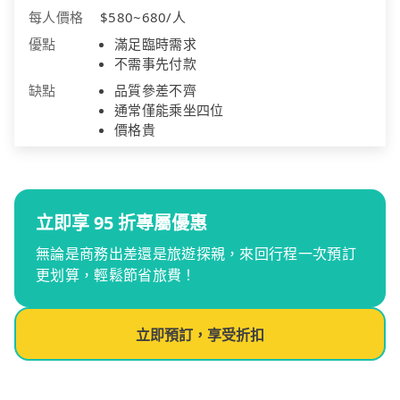
每人價格
$580~680/人
優點
滿足臨時需求
不需事先付款
缺點
品質參差不齊
通常僅能乘坐四位
價格貴
立即享 95 折專屬優惠
無論是商務出差還是旅遊探親，來回行程一次預訂
更划算，輕鬆節省旅費！
立即預訂，享受折扣