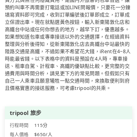
費方式與無任何隱藏費用，是國內外旅客的包車首選，讓
預約叫車不再需要打電話或加LINE問報價，只要花一分鐘
填寫資料即可完成，收到訂單編號後訂單即成立，訂單成
立保證出車。現在就點選黃色按鈕，輸入新東陽敦化店和
高鐵台中站或任何你想去的地方，越早下訂，優惠越多。
如果想知道包車或專車接送以外的交通選擇，在經過資料
整理與分析後得知，從新東陽敦化店去高鐵台中站最快的
陸路交通是高鐵，不過如果不希望花大錢，iRent在4~8人
時能最省錢。以下表格中的資料是預設在4人時，專車接
送、租車自駕、計程車、高鐵的優缺點比較，更完整的交
通費用與時間分析，請見更下方的常見問題。但假如只有
自己一人乘車且願意犧牲一點交通時間，來換取便利到府
且價格實惠的接送服務，可考慮tripool的共乘。
tripool 旅步
行程時間
115分
每人價格
$650/人