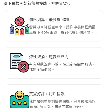
從下飛機開始就無縫接軌，方便又省心。
價格划算，最多省 40%
智慧派車降低空車率，讓你中長途搭乘最
高省下 40% 車資，省錢也省比價時間。
彈性取消，應變無壓力
有突發狀況也不怕，在規定時間內取消，
都能全額退款。
真實好評，用戶信賴
我們嚴選並培訓每位司機，已累積服務超
過 50 萬人次，滿意度高達 99%。