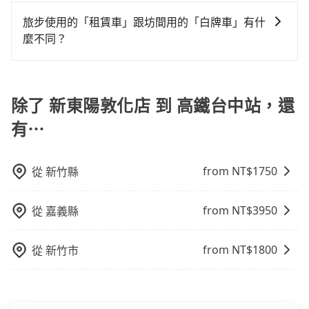
若您有外語導覽、翻譯需求，您可以先來信旅步，會有
乘客，如果要10人以上就是營業大客車的範疇，也就是
前一天下午五點以前完成預約，隔天保證出車。如需公
不是R或T開頭的車，就一定是違法。
會遇到明明已經預約了時間但上一位用戶卻遲遲尚未歸
專人回覆您。
中型巴士或大型遊覽車。非法改裝的車輛，不僅與車輛
司報帳打統編，在結帳時可以受理，並於乘車後一週內
旅步使用的「租賃車」跟坊間用的「白牌車」有什
還，又或者要還車時卻偏偏找不到停車位，對於急著用
行照不符，連司機的駕照都會不符。在路上被警察盤查
寄出電子收據。
麼不同？
車或者要載其他乘客的人來說就有不小的風險。最後，
請下車終止行程事小，如果發生意外，保險公司可不予
雖然路邊隨租隨還看似方便，但實際使用時還是有其區
旅步所使用的是符合政府法規的租賃車，車牌以白底黑
賠償就事大了。千萬別為了省小錢而把朋友親人的安全
域的限制，實際可停靠的地點與你的上下車地點仍有段
字的「R」開頭，受車隊嚴格管理及審核後才可入隊，成
給賭上。通常人數沒有超過10位，建議預約一台九人座
距離，在遇到下雨天或者載行李時，就顯得非常不便。
為旅步貴賓服務用車。與一些私家車充當營業用車違法
除了 新東陽敦化店 到 高鐵台中站，還
與一台小轎車比較划算，如人數超過12位就一定是叫一
接載的「白牌車」不同。旅步所使用的車輛合法且符合
台中巴比較方便。但也有例外，比方說有些山區或路段
有⋯
相關法規。
是禁止大客車通行的，建議在預定時最好先與車行或平
台確認。
from NT$
1750
從
新竹縣
from NT$
3950
從
嘉義縣
from NT$
1800
從
新竹市