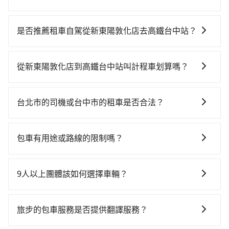
若要從新東陽敦化店搭高鐵前往高鐵台中站，高鐵乘坐
舒適、省時、較貴！從最早06:26一直到23:00，台北-台
是否推薦租車自駕從新東陽敦化店去高鐵台中站？
中一天最多有102班次高鐵可搭乘。假設從新東陽敦化店
如果你有台灣駕照且對自己駕駛技術有信心，且在車上
(台北市松山區) 前往最靠近的台北高鐵站，叫一輛計程
時不需要閉目養神（因為要自己開車），最重要的是你
車花費約300元、車程約17分鐘。抵達高鐵站後，步行
從新東陽敦化店到高鐵台中站叫計程車划算嗎？
當天就要來回，那在台北路邊可隨租隨借的iRent應該是
進站、現場購票並於月台排隊的時間約25分鐘，再乘坐
如選擇小黃直達，在台北可以透過app叫車的有55688台
你最便宜選擇。註冊完iRent的app後，可以每小時
47~66分鐘（平均57分）的高鐵從台北站前往台中高鐵
灣大車隊、Uber、Line Taxi、Yoxi等，如果在路邊攔不
$115~205承租小轎車，每公里再額外加收$3.2，從新東
站，每人票價700元，再用10分鐘出站。全程加上轉車
台北市的司機或台中市的租車是否合法？
到車，也可考慮打電話至附近的計程車隊，如新生計程
陽敦化店到高鐵台中站的花費預估為$2,200~2,750（金
時間共1小時49分鐘，假設4位同行，高鐵加轉乘之平均
許多的Line群組或Facebook社團裡，有很多低價的白牌
車、長青計程車、彰勝衛星車隊等叫車看看。依照里程
額差異來自於平假日、車款差異、抵達目的地後多久原
每人花費為780元。但如果全程使用tripool並到府專車
車、私家車或野雞車在招攬生意，這不僅是違法可能被
跳錶計算，價格約為4,340~5,200元間，但如改預約
路返回），雖已將eTag和可能的每小時40元路邊停車費
包車有用途或路線的限制嗎？
接送，則每人平均花費約650元，費時1小時57分鐘。長
警察臨檢並趕下車，出意外後保險公司更是不會提供任
tripool可省高達$2,600。綜合以上，無論在價格或服務
用預估進去，但額外的汽車保險與可能的罰單都需自
距離移動確實搭乘高鐵可以比坐車快8分鐘，但卻要額外
不管是從新東陽敦化店前往高鐵台中站或是全台灣任何
何理賠，如果又遇到心術不正的司機，其犯罪行為可能
品質上，tripool都是你從新東陽敦化店到高鐵台中站的
付。再者，和運的iRent只提供最基本的車型，如Toyota
支出約520元的交通費，所以對於不是這麼趕時間的人來
地方，只要是長途交通且途中遵守台灣法律，無論是清
都無法監控或追查。最好別為了省小錢而冒上不必要的
最佳選擇。
9人以上團體該如何選擇車輛？
Yaris、Prius C、Vios這類乘坐體驗較差的車款，如果人
說，預約tripool還是比較划算的。如果你是三人以下要
明掃墓、包車旅遊、參加喜宴/喪禮、就醫回診、登山露
風險。而tripool雇用的司機、使用的車輛以及配合的車
數超過四位，更是沒有較大的七人座或九人座可供選
乘車，也可參考tripool的拼車共乘服務，最多可再節省
在Line群組或Facebook社團裡，有司機標榜能提供乘坐
營、學生搬家、投票返鄉、商務出差、貴賓來訪、寵物
行，一定符合台灣法律規定，除了司機擁有合法的職業
擇，而且無人租車最令人詬病的就是車況，打開車門才
50%的交通費用。
9人以上之廂型車，其實屬違法。在現行法律下，營業小
檢疫、預約叫車、機場接送、定期洗腎、包月上下班，
駕駛執照以及良民證外，車輛一定投保最高300萬乘客
旅步的包車服務是否提供翻譯服務？
發現仍有上一組乘客遺留的垃圾或者撞凹的車門仍未被
客車最多座位數量就是9人，如扣掉司機就只能乘坐8位
或者任何跨縣市接送的需求，tripool都能滿足你。乘車
險。最好辨別叫的車是否合法，就看車牌的開頭，只要
修理，每一次租車都好像在開樂透一樣。另外，偶爾也