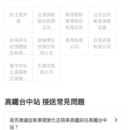
民主進步
台灣微軟
築間餐飲
台北公共
黨
股份有限
事業股份
客家事務
公司
有限公司
協會
台灣美光
普瑞博生
邁潤有限
欣晃貿易
記憶體股
技股份有
公司
有限公司
份有限公
限公司
司
臺中市私
天隆信有
立嘉勝英
限公司
日語會話
短期補習
班
高鐵台中站 接送常見問題
是否建議從新東陽敦化店搭乘高鐵前往高鐵台中
站？