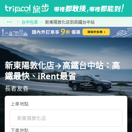
台中包車
新東陽敦化店到高鐵台中站
新東陽敦化店→高鐵台中站：高
鐵最快、iRent最省
長者友善
上車地點
下車地點