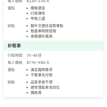
每人價格
$220~270/人
優點
價格便宜
行程彈性
甲租乙還
缺點
額外交通往返取車點
取還車時間受限
承擔額外風險
計程車
行程時間
75~85分
每人價格
$770~930/人
優點
滿足臨時需求
不需事先付款
缺點
品質參差不齊
通常僅能乘坐四位
價格貴