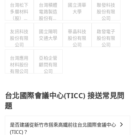
台灣松下
台灣積體
國立清華
聯發科技
多層材料
電路製造
大學
股份有限
（股）公
股份有限
公司
司職工福
公司
利委員會
友訊科技
國立陽明
華晶科技
啟發電子
股份有限
交通大學
股份有限
股份有限
公司
公司
公司
台灣應用
亞柏企管
材料股份
顧問有限
有限公司
公司
台北國際會議中心(TICC) 接送常見問
題
是否建議從新竹市搭乘高鐵前往台北國際會議中心
(TICC)？