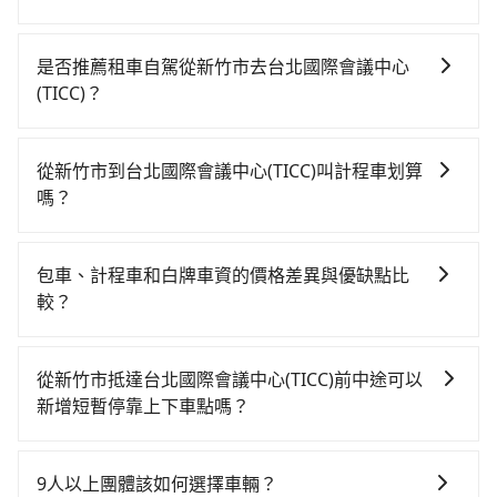
若要從新竹市區搭高鐵前往台北國際會議中心(TICC)，高
鐵較貴、費時、轉車麻煩！從最早06:36一直到23:27，
是否推薦租車自駕從新竹市去台北國際會議中心
新竹-台北一天最多有63班次高鐵可搭乘。假設從新竹市
(TICC)？
東區前往最靠近的新竹高鐵站，叫一輛計程車花費約400
如果你有台灣駕照且對自己駕駛技術有信心，且在車上
元、車程約30分鐘。抵達高鐵站後，步行進站、現場購
時不需要閉目養神（因為要自己開車），在北北基桃竹
票並於月台排隊的時間約15分鐘，再乘坐31~36分鐘
從新竹市到台北國際會議中心(TICC)叫計程車划算
有提供甲地乙還的iRent應該適合你。註冊完iRent的
（平均34分）的高鐵從新竹站前往台北高鐵站，每人票
嗎？
app後，可以每小時$115~205（平假日與車型而有不
價290元，再用15分鐘出站、等待車站前排班的計程
如選擇小黃直達，在新竹可以透過app叫車的有55688台
同）承租小轎車，每公里再額外加收$3.2，從新竹市
車，搭上小黃後約花30分鐘、車費300元後，抵達台北
灣大車隊、Uber、Line Taxi、Yoxi等，如果在路邊攔不
（東區）到台北國際會議中心(TICC)的花費預估為
國際會議中心(TICC) (台北市信義區) 的目的地。全程加
包車、計程車和白牌車資的價格差異與優缺點比
到車，也可考慮打電話至附近的計程車隊，如順達計程
$650~800，雖已將eTag和可能的每小時40元路邊停車
上轉車時間共2小時，假設3位同行，高鐵加轉乘之平均
較？
車、金立衛星車隊、987白牌計程車等叫車看看。依照里
費用預估進去，但額外的汽車保險與可能的罰單都需自
每人花費為520元。但如果全程使用tripool並到府專車
包車、計程車或白牌車。主要價格差異和優缺點如下： -
程跳錶計算，價格約為2,295~2,800元間，但如改預約
付。再者，和運的iRent只提供最基本的車型，如Toyota
接送，則每人平均花費約510元，費時1小時10分鐘。選
包車：優點是搭乘舒適可以根據自己的需求安排時間和
tripool可省高達$1,300。綜合以上，無論在價格或服務
Yaris、Prius C、Vios這類乘坐體驗較差的車款，如果人
從新竹市抵達台北國際會議中心(TICC)前中途可以
擇搭乘高鐵而不預約包車，不僅每人至少額外負擔10元
地點上車較客製化。此外，司機還會提供各種旅遊建議
品質上，tripool都是你從新竹市到台北國際會議中心
數超過四位，更是沒有較大的七人座或九人座可供選
新增短暫停靠上下車點嗎？
車資，而且更會額外浪費50分鐘在轉乘與等車上，現在
與資訊。長途接送價格比計程車車資更優惠。 - 計程
(TICC)的最佳選擇。
擇，而且無人租車最令人詬病的就是車況，打開車門才
還不馬上來預約tripool！如果你僅有兩位乘車，也可參
tripool有提供多點上下車接送服務，線上預約從新竹市
車：優點是24小時隨叫隨到，價格按錶計費，但若遇交
發現仍有上一組乘客遺留的垃圾或者撞凹的車門仍未被
考tripool的拼車共乘服務，最多可再節省50%的交通費
前往台北國際會議中心(TICC)的途中可備註加點。每個加
通塞車時亦會加收延遲費用，一般屬短程接駁為主。 -
9人以上團體該如何選擇車輛？
修理，每一次租車都好像在開樂透一樣。另外，偶爾也
用。