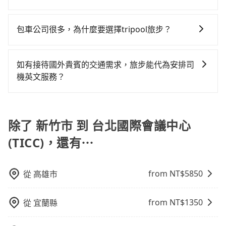
點位置，前後額外里程數5公里內加收200元。雖然可能
白牌車：優點是價格相對較低，有的還可喊價。但安全
會遇到明明已經預約了時間但上一位用戶卻遲遲尚未歸
在Line群組或Facebook社團裡，有司機標榜能提供乘坐
有些路線完全順路，但是司機多點停靠就會有額外的等
性和服務質量無法保障，需要自行承擔風險，遇到狀況
還，又或者要還車時卻偏偏找不到停車位，對於急著用
9人以上之廂型車，其實屬違法。在現行法律下，營業小
待時間，收取額外費用是必要的補償。
事後也無法申訴退費。
包車公司很多，為什麼要選擇tripool旅步？
車或者要載其他乘客的人來說就有不小的風險。最後，
客車最多座位數量就是9人，如扣掉司機就只能乘坐8位
雖然路邊隨租隨還看似方便，但實際使用時還是有其區
旅步提供多種車型，從轎車、休旅車到九人座，讓您可
乘客，如果要10人以上就是營業大客車的範疇，也就是
域的限制，實際可停靠的地點與你的上下車地點仍有段
以依照您行程人數的需求進行選擇。此外，為確保您的
中型巴士或大型遊覽車。非法改裝的車輛，不僅與車輛
如有接待國外貴賓的交通需求，旅步能代為安排司
距離，在遇到下雨天或者載行李時，就顯得非常不便。
旅途安全無憂，我們的司機都是專業且可靠的職業駕
行照不符，連司機的駕照都會不符。在路上被警察盤查
機英文服務？
駛。關於價格，旅步官網可一鍵即時查價，所示價格絕
請下車終止行程事小，如果發生意外，保險公司可不予
當然可以。如果您需要外語司機的服務，可以先透過電
無隱藏費用，且還提供優於其他業者更彈性的取消政
賠償就事大了。千萬別為了省小錢而把朋友親人的安全
子郵件booking@tripool.app聯繫我們，我們將有專人
策，讓您在規劃行程時能更無後顧之憂。無論您是要前
給賭上。通常人數沒有超過10位，建議預約一台九人座
協助回覆，並確認是否能夠提供所需的服務。
除了 新竹市 到 台北國際會議中心
往市區還是郊區，我們都可以為您提供最佳的旅遊體
與一台小轎車比較划算，如人數超過12位就一定是叫一
驗。所以，如果您正在尋找一家可靠的包車公司，
台中巴比較方便。但也有例外，比方說有些山區或路段
(TICC)，還有⋯
tripool旅步絕對是您值得信任的不二選擇！
是禁止大客車通行的，建議在預定時最好先與車行或平
台確認。
from NT$
5850
從
高雄市
from NT$
1350
從
宜蘭縣