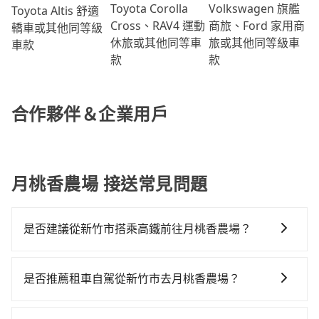
Volkswagen 旗艦
Toyota Corolla
Toyota Altis 舒適
商旅、Ford 家用商
Cross、RAV4 運動
轎車或其他同等級
旅或其他同等級車
休旅或其他同等車
車款
款
款
合作夥伴＆企業用戶
月桃香農場 接送常見問題
是否建議從新竹市搭乘高鐵前往月桃香農場？
若要從新竹市區搭高鐵前往月桃香農場，高鐵較貴、費
時！不過從最早一班車07:02到末班車21:47，新竹-彰化
是否推薦租車自駕從新竹市去月桃香農場？
一天最多僅16班次，如果行程緊湊或趕不上末班車，那
如果你有台灣駕照且對自己駕駛技術有信心，且在車上
就該考慮預約專車接送。假設從新竹市東區前往最靠近