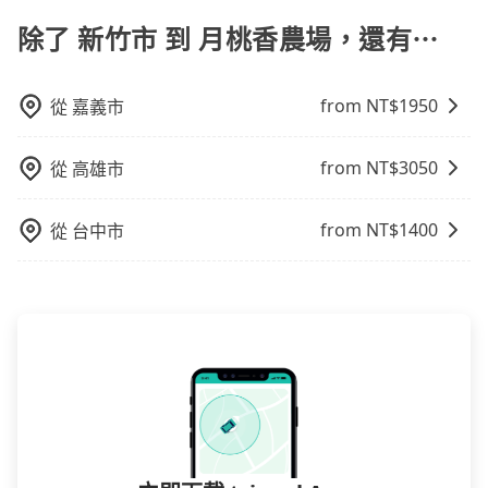
椅及兒童用增高墊供您選購(租借300元/個)，讓您和孩子
同行，卻無自備或加購兒童座椅。提醒您，為了保護孩
上下車地點仍有段距離，在遇到下雨天或者載行李時，
出遊時安全更有保障。
除了 新竹市 到 月桃香農場，還有⋯
童的安全，依道路交通安全規則規定，四歲以下的孩童
就顯得非常不便。
必須乘坐兒童座椅。 3) 搭乘寵物友善專車卻沒有裝籠。
避免影響行車安全，請您務將寵物置入提籠或提袋內。
from NT$
1950
從
嘉義市
from NT$
3050
從
高雄市
from NT$
1400
從
台中市