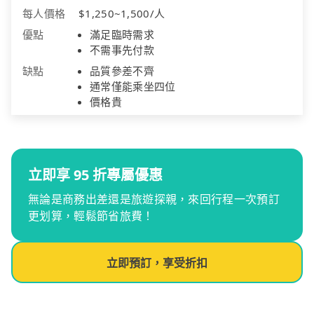
每人價格
$1,250~1,500/人
優點
滿足臨時需求
不需事先付款
缺點
品質參差不齊
通常僅能乘坐四位
價格貴
立即享 95 折專屬優惠
無論是商務出差還是旅遊探親，來回行程一次預訂
更划算，輕鬆節省旅費！
立即預訂，享受折扣