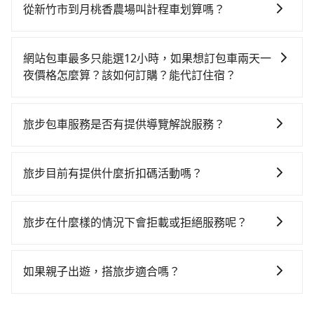
時不需要閉目養神（因為要自己開車），最重要的是你
的新竹高鐵站，叫一輛計程車花費約400元、車程約30
從新竹市到月桃香農場叫計程車划算嗎？
當天就要來回，那在新竹路邊可隨租隨借的iRent應該是
分鐘。抵達高鐵站後，步行進站、現場購票並於月台排
如選擇小黃直達，在新竹可以透過app叫車的有55688台
你最便宜選擇。註冊完iRent的app後，可以每小時
隊的時間約15分鐘，再乘坐40分鐘的高鐵從新竹站前往
灣大車隊、Uber、Line Taxi、Yoxi等，如果在路邊攔不
$115~205承租小轎車，每公里再額外加收$3.2，從新竹
彰化高鐵站，每人票價540元，再用5分鐘出站、等待車
網站包車最多只能選12小時，如果想訂包車兩天一
到車，也可考慮打電話至附近的計程車隊，如佳富車
市（東區）到月桃香農場的花費預估為
站前排班的計程車，搭上小黃後約花50分鐘、車費700
夜價格怎麼算？該如何訂購？能代訂住宿？
行、順達計程車、皇家789計程車等叫車看看。依照里程
$2,100~2,700（金額差異來自於平假日、車款差異、抵
元後，抵達月桃香農場 (南投縣中寮鄉) 的目的地。全程
旅步的包車服務是以一天一張訂單的方式計算，如果您
跳錶計算，價格約為3,745~4,500元間，但如改預約
達目的地後多久原路返回），雖已將eTag和可能的每小
加上轉車時間共2小時12分鐘，假設3位同行，高鐵加轉
需要連續兩天的包車服務，可以在官網上分開預定兩天
tripool可省高達$1,900。但如果要考慮到回程，南投縣
時40元路邊停車費用預估進去，但額外的汽車保險與可
旅步包車服務是否有提供導覽解說服務？
乘之平均每人花費為910元。但如果全程使用tripool並
的行程。另外，目前旅步只提供接送服務，暫不提供代
僅有合法計程車約340輛，數量約為新竹市的45%、密度
能的罰單都需自付。再者，和運的iRent只提供最基本的
到府專車接送，則每人平均花費約850元，費時2小時3
抱歉！目前旅步的包車服務暫無提供導覽服務，如果您
訂住宿服務。
僅雙北的0.2%，其叫車的難度是雙北市的490倍。綜合
車型，如Toyota Yaris、Prius C、Vios這類乘坐體驗較
分鐘。選擇搭乘高鐵而不預約包車，不僅每人至少額外
需要導覽服務，可事先透過電子郵件
以上，無論在價格或服務品質上，tripool都是你從新竹
旅步目前有提供什麼折扣碼活動嗎？
差的車款，如果人數超過四位，更是沒有較大的七人座
負擔60元車資，而且更會額外浪費9分鐘在轉乘與等車
booking@tripool.app聯繫我們，將有專人協助回覆確
市到月桃香農場的最佳選擇。
或九人座可供選擇，而且無人租車最令人詬病的就是車
上，現在還不馬上來預約tripool！如果你僅有兩位乘
目前旅步有提供彈性用車時間、來回訂車、新用戶註冊
認是否能協助安排。
況，打開車門才發現仍有上一組乘客遺留的垃圾或者撞
車，也可參考tripool的拼車共乘服務，最多可再節省
app可享折扣碼，您可以關注我們的官網、社交媒體或訂
旅步在什麼樣的情況下會拒載或拒絕服務呢？
凹的車門仍未被修理，每一次租車都好像在開樂透一
50%的交通費用。
閱電子郵件獲取最新折扣資訊。
樣。另外，偶爾也會遇到明明已經預約了時間但上一位
當您使用 tripool 旅步乘車日期當天，若發生以下 3 項
用戶卻遲遲尚未歸還，又或者要還車時卻偏偏找不到停
原因，司機有權拒絕服務： 1) 當日搭車人數或行李超過
如果親子出遊，搭旅步適合嗎？
車位，對於急著用車或者要載其他乘客的人來說就有不
訂購時填寫的數量。請務必確實填寫當日實際攜帶的行
小的風險。最後，雖然路邊隨租隨還看似方便，但實際
適合的，另外旅步也特別為您心愛的寶貝準備了兒童座
李及乘坐的總人數，包含成人及兒童／嬰幼兒。 2) 孩童
使用時還是有其區域的限制，實際可停靠的地點與你的