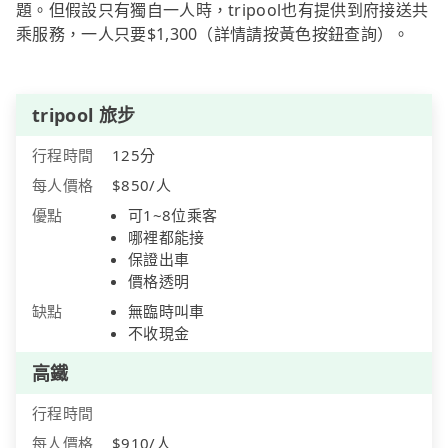
題。但假設只有獨自一人時，tripool也有提供到府接送共
乘服務，一人只要$1,300（詳情請按黃色按鈕查詢）。
tripool 旅步
行程時間
125分
每人價格
$850/人
優點
可1~8位乘客
哪裡都能接
保證出車
價格透明
缺點
無臨時叫車
不收現金
高鐵
行程時間
每人價格
$910/人