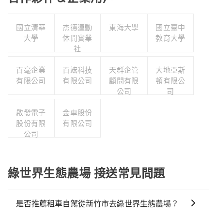
國立清華
杰德運動
東海大學
國立臺中
大學
休閒實業
教育大學
社
百毫企業
百竤科技
天群企管
大地亞斯
有限公司
有限公司
顧問有限
頓有限公
公司
司
啟發電子
金車股份
股份有限
有限公司
公司
綠世界生態農場 接送常見問題
是否推薦租車自駕從新竹市去綠世界生態農場？