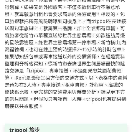
其衍生的油錢、停車費、甚至潛在的損傷風險，可能不見
得划算，如果又是外國旅客，不僅多數租車行不願意承
租，就算願意出租也會要求高昂的保險費用。相反的，包
車旅遊就把所有風險轉嫁到司機身上，而tripool在長途接
送與包車旅遊上，就屬第一品牌，加上全台都有車輛，可
將旅客從新竹市單程直送綠世界生態農場，如欲造訪周邊
的星院露營區、綠世界生態農場第一停車場、新竹橫山,內
灣福德祠，也可在線上預約時選擇2~12小時的計時包車。
如果想知道包車或專車接送以外的交通選擇，在經過資料
整理與分析後得知，從新竹市去綠世界生態農場最快的陸
路交通是「tripool」專車接送，不過如果想兼顧花費預
算，iRent是最便宜且方便的交通方式。以下表格中的資料
是預設在3人時，專車接送、租車自駕、計程車、高鐵的
優缺點比較，更完整的交通費用與時間分析，請見更下方
的常見問題。但假設只有獨自一人時，tripool也有提供到
府接送共乘服務。
tripool 旅步