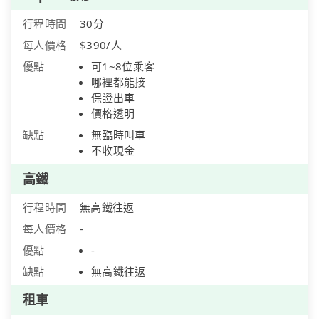
行程時間
30分
每人價格
$390/人
優點
可1~8位乘客
哪裡都能接
保證出車
價格透明
缺點
無臨時叫車
不收現金
高鐵
行程時間
無高鐵往返
每人價格
-
優點
-
缺點
無高鐵往返
租車