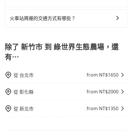
可彈性選擇2~12小時的服務，滿足家族出遊、朋友聚
價，如臨時需要，前一天傍晚五點前仍會收單，最遲如
停靠的地點與你的上下車地點仍有段距離，在遇到下雨
現在旅客預訂飯店已經很少透過旅行社，大多是透過
會、婚喪喜慶等不同的需求。價格透明、無隱藏費用，
當天下午過後乘車，四小時前仍能預約。
天或者載行李時，就顯得非常不便。
OTA (online travel agent) 來完成，除了可以快速依據
網站試算即真實價格，免去來回電話確認。一天包車的
火車站周邊的交通方式有哪些？
地區、價位、人數、特殊需求來搜尋適合的旅店與房
價格可能跟其他車隊相差無幾，但是如果只需要短時數
火車站通常是城市的交通樞紐，以下是火車站常見交通
型，更重要的是通常價格是官網的6~8折，如果又有加入
或者單程專車服務者，敢大聲說我們價格絕對最划算。
方式： 公車或客運：乘坐公車或客運到達或離開火車
會員或者使用特定的信用卡，還可以累積點數做現金回
網站上可直接挑選小轎車、休旅車、或九人座箱型車，
站，相對便宜經濟。 計程車：乘坐計程車到達或離開火
除了 新竹市 到 綠世界生態農場，還
饋或未來換取免費的住房。台灣人常用的線上訂房平台
如需10人以上巴士，請來信洽詢。
車站，方便快捷但昂貴。 捷運/輕軌：通過捷運或輕軌到
有Booking.com、Agoda.com、Hotels.com、
有⋯
達或離開火車站，快捷便利。 包車：預定包車到達或離
Expedia.com、Trip.com等。正常來說，線上刷卡付款
開火車站，是最便利的，無需與人共乘、快速抵達。
完後預定就完成，事先不用電話確認空房，事後也不用
告知付款完畢，一切都能在網路上操作。但有些較冷門
from NT$
1650
從
台北市
或規模較小的飯店，有可能再多平台同時上架而發生超
賣的現象，便有可能到了現場卻沒房可住的窘境，所以
from NT$
2000
從
彰化縣
在預定時要不選擇評分高、評論多的飯店，不然就是還
要再人工電話與飯店確認。預訂民宿方面，如不怕麻
from NT$
1350
從
新北市
煩，有些時候直接打電話問的價格可能比民宿訂房網來
得便宜，但缺點就是多數要匯款並再人工確認。假如不
介意多花一點錢省下這些瑣碎的事，台灣本土的AsiaYo
或者國際Airbnb都值得推薦。