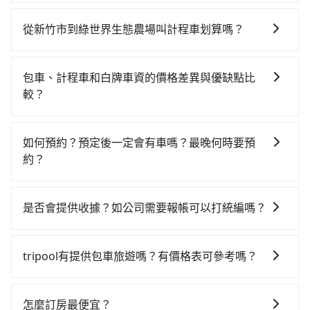
如果你有台灣駕照且對自己駕駛技術有信心，且需要絕
對的時間彈性，最重要的是你當天就要來回，那在新竹
從新竹市到綠世界生態農場叫計程車划算嗎？
路邊可隨租隨借的iRent應該是你最便宜選擇。註冊完
如選擇小黃直達，在新竹可以透過app叫車的有55688台
iRent的app後，可以每小時$115~205承租小轎車，每
灣大車隊、Uber、Line Taxi、Yoxi等，如果在路邊攔不
公里再額外加收$3.2，從新竹市（東區）到綠世界生態
包車、計程車和白牌車資的價格差異與優缺點比
到車，也可考慮打電話至附近的計程車隊，如東大653計
農場的花費預估為$650~1,100（金額差異來自於平假
較？
程車、987白牌計程車、順達計程車等叫車看看。依照里
日、車款差異、抵達目的地後多久原路返回），雖已將
包車、計程車或白牌車。主要價格差異和優缺點如下： -
程跳錶計算，價格約為745~900元間。但如果要考慮到
eTag和可能的每小時40元路邊停車費用預估進去，但額
包車：優點是搭乘舒適可以根據自己的需求安排時間和
回程，新竹縣僅有合法計程車約730輛，數量約為新竹市
外的汽車保險與可能的罰單都需自付。再者，和運的
如何預約？預定後一定會有車嗎？最晚何時要預
地點上車較客製化。此外，司機還會提供各種旅遊建議
的95%、密度僅雙北的1.3%，其叫車的難度是雙北市的
iRent只提供最基本的車型，如Toyota Yaris、Prius C、
約？
與資訊。長途接送價格比計程車車資更優惠。 - 計程
80倍。雖然新竹市區到綠世界生態農場的跳表小黃可能
Vios這類乘坐體驗較差的車款，如果人數超過四位，更
如要預約從新竹市前往綠世界生態農場的專車接送服
車：優點是24小時隨叫隨到，價格按錶計費，但若遇交
較為便宜，但仍有臨時攔不到車以及計程車司機不跳錶
是沒有較大的七人座或九人座可供選擇，而且無人租車
務，可直接線上輸入上下車地點或地址，三秒內即可查
通塞車時亦會加收延遲費用，一般屬短程接駁為主。 -
計費的風險，如你們人數在五人以上，分坐兩台計程車
是否會提供收據？如公司需要報帳可以打統編嗎？
最令人詬病的就是車況，打開車門才發現仍有上一組乘
到真實價格，照著步驟填寫完乘客資料與線上刷卡，訂
白牌車：優點是價格相對較低，有的還可喊價。但安全
就不太方便，反而能事先預約且品質穩定的tripool，可
客遺留的垃圾或者撞凹的車門仍未被修理，每一次租車
在乘車結束後一週內，tripool都會透過第三方系統寄出
單即成立。在拿到訂單編號後，隨即會在手機上收到簡
性和服務質量無法保障，需要自行承擔風險，遇到狀況
能更適合你。
都好像在開樂透一樣。另外，偶爾也會遇到明明已經預
旅行業代收轉付電子收據，如果公司需要報公帳，在預
訊以及電子郵件確認信，如此就完成預約了，而司機與
事後也無法申訴退費。
tripool有提供包車旅遊嗎？有價格表可參考嗎？
約了時間但上一位用戶卻遲遲尚未歸還，又或者要還車
約付款前可以輸入公司的抬頭與統編，可向國稅局報
車輛的詳細資料，將於乘車前一晚八點透過SMS和
時卻偏偏找不到停車位，對於急著用車或者要載其他乘
tripool提供全台各地包括綠世界生態農場與新竹市的包
帳，且免加收5%稅金。在收到後，可自行列印留存或報
EMAIL提供。一旦付款完畢，tripool保證出車。一般建
客的人來說就有不小的風險。最後，雖然路邊隨租隨還
車旅遊，從單純的單趟接送到算時間的計時包車都有，
帳，完全符合台灣的法律規範。
議出發前一天中午以前完成預約，越早下訂價格越低
怎麼訂房最便宜？
看似方便，但實際使用時還是有其區域的限制，實際可