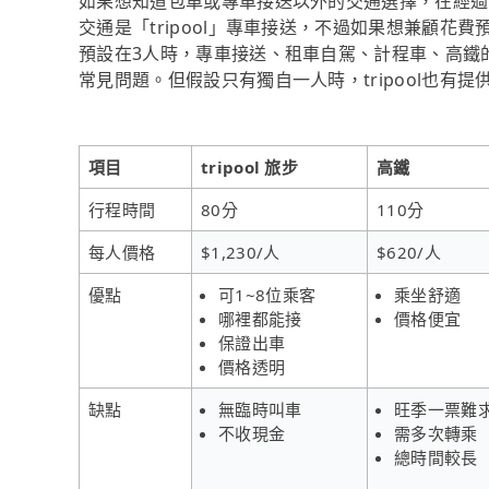
如果想知道包車或專車接送以外的交通選擇，在經過
交通是「tripool」專車接送，不過如果想兼顧花
預設在3人時，專車接送、租車自駕、計程車、高鐵
常見問題。但假設只有獨自一人時，tripool也有
項目
tripool 旅步
高鐵
行程時間
80分
110分
每人價格
$1,230/人
$620/人
優點
可1~8位乘客
乘坐舒適
哪裡都能接
價格便宜
保證出車
價格透明
缺點
無臨時叫車
旺季一票難
不收現金
需多次轉乘
總時間較長