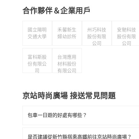
合作夥伴＆企業用戶
國立陽明
禾馨新生
州巧科技
安馳科技
交通大學
婦幼診所
股份有限
股份有限
公司
公司
富科斯股
台灣應用
份有限公
材料股份
司
有限公司
京站時尚廣場 接送常見問題
包車一日遊的好處有哪些？
包車一日遊的好處很多，首先，包車可以依照自己
驗當地文化和風土人情，此外，包車還可以省去您
是否建議從新竹縣搭乘高鐵前往京站時尚廣場？