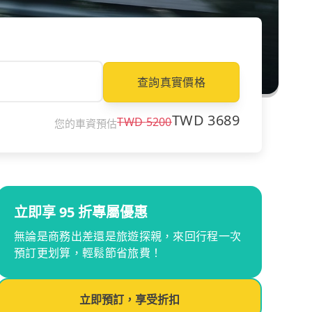
查詢真實價格
TWD
3689
TWD
5200
您的車資預估
立即享 95 折專屬優惠
無論是商務出差還是旅遊探親，來回行程一次
預訂更划算，輕鬆節省旅費！
立即預訂，享受折扣