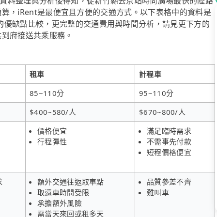
資料整理與分析後得知，從新竹縣去京站時尚廣場最快的陸路
費預算，iRent是最便宜且方便的交通方式。以下表格中的資料是
的優缺點比較，更完整的交通費用與時間分析，請見更下方的
提供到府接送共乘服務。
租車
計程車
85~110分
95~110分
$400~580/人
$670~800/人
價格便宜
滿足臨時需求
行程彈性
不需事先付款
短程價格便宜
求
額外交通往返取車點
品質參差不齊
取還車時間受限
難叫車
承擔額外風險
需當天來回或租多天