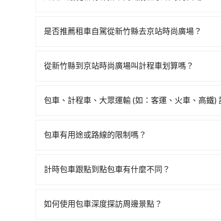
中專心欣賞當地美景和文化，讓您的旅程更加輕鬆
若要從新竹縣搭高鐵前往京站時尚廣場，高鐵便宜、
一直到23:27，新竹-台北一天最多有63班次高
是否推薦租車自駕從新竹縣去京站時尚廣場？
計程車花費約800元、車程約35分鐘。抵達高鐵
如果你有台灣駕照且對自己駕駛技術有信心，且在
坐31~36分鐘（平均34分）的高鐵從新竹站前往
天就要來回，那在新竹路邊可隨租隨借的iRent應該
班的計程車，搭上小黃後約花15分鐘、車費200元
從新竹縣到京站時尚廣場叫計程車划算嗎？
$115~205承租小轎車，每公里再額外加收$3.
車時間共1小時49分鐘，假設3位同行，高鐵加轉
如選擇小黃直達，在新竹可以透過app叫車的有55688台
$1,200~1,750（金額差異來自於平假日、車款
僅有700多輛，計程車的密度為雙北的1.3%，換
算，價格約為1,995~2,400元間。不過新竹縣僅
時40元路邊停車費用預估進去，但額外的汽車保險與
使用tripool並到府專車接送，則每人平均花費約1
包車、計程車、大眾運輸 (如：客運、火車、高鐵)
臨時叫到小黃的難度是台北或新北的80倍之多。
車型，如Toyota Yaris、Prius C、Vio
車省錢，但卻須額外耗費28分鐘在交通時間上，
在選擇交通方式時，您可依下列建議的考慮因素做
時攔不到車以及計程車司機不跳錶計費的風險，如
或九人座可供選擇，而且無人租車最令人詬病的就
趕緊回家休息的旅客，多花一點錢能讓你旅程更舒適些
程車最貴，而大眾運輸通常較便宜。 行程：需多
先預約且品質穩定的tripool，可能更適合你。
的車門仍未被修理，每一次租車都好像在開樂透一
包車有用途或路線的限制嗎？
價格價格還會更便宜划算。如果你僅有兩位乘車，也可
且不介意耗時轉乘可選大眾運輸或較貴的計程車。
遲遲尚未歸還，又或者要還車時卻偏偏找不到停車
用。
不管是從新竹縣前往京站時尚廣場或是全台灣任何
也比較便宜，人數少可搭乘大眾運輸或計程車。 
險。最後，雖然路邊隨租隨還看似方便，但實際使
墓、包車旅遊、參加喜宴/喪禮、就醫回診、登山
可選用大眾運輸。 便利性：需要便利性和方便性
計時包車跟點到點包車有什麼不同？
點仍有段距離，在遇到下雨天或者載行李時，就顯
疫、預約叫車、機場接送、定期洗腎、包月上下班，或
輸。
計時包車和點到點包車都是包車服務的形式，但有
天下午五點以前完成預約，隔天保證出車。如需公
通常以每小時為單位，客戶可以根據自己的需要預
子收據。
如何使用包車深度探訪周邊景點？
點間來回穿梭的客戶，例如市區觀光、商務差旅等