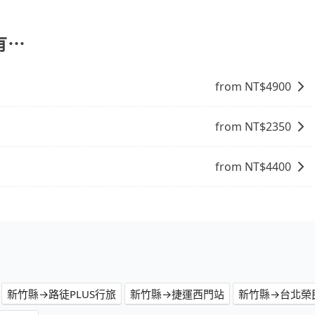
包車的便利性和彈性，探訪更多的景點，並且可以按照自己的
和里程來計算費用。這種服務通常適用於單程或從一個城市到另
周邊的文化和風俗，品嚐當地的美食，與當地人交流，深入體
找當地導遊或者向當地居民請教，了解更多的深度資訊和內
有⋯
富自己的旅程。
from NT$
4900
from NT$
2350
from NT$
4400
新竹縣→路徒PLUS行旅
新竹縣→捷運西門站
新竹縣→台北榮