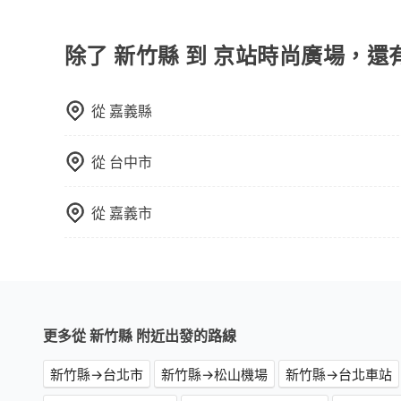
使用包車進行深度探訪周邊景點時，可以充分利用
可以預先告知出發地點A到目的地B，會根據路線
節奏和時間進行遊覽。除了景點本身，還可以體驗
一個城市的長途包車。
驗當地的生活和文化。在探訪景點時，可以積極尋
除了 新竹縣 到 京站時尚廣場，還
幕，並且可以在旅途中收集更多的故事和經驗，豐
從
嘉義縣
從
台中市
從
嘉義市
更多從 新竹縣 附近出發的路線
新竹縣→台北市
新竹縣→松山機場
新竹縣→台北車站