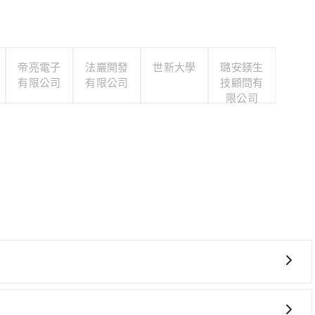
帝亮電子
法巖開發
世新大學
璐安鎂生
有限公司
有限公司
技顧問有
限公司
的意願和需要來安排行程，其次，包車可以讓您更加深入地體
自己開車也無需擔心路線和交通的問題，更可以在舒適的環境