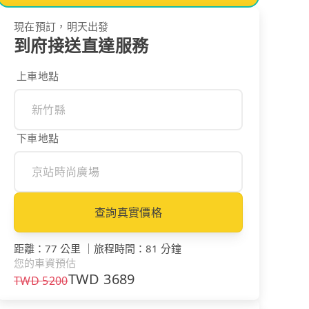
現在預訂，明天出發
到府接送直達服務
上車地點
下車地點
查詢真實價格
距離
：
77 公里
｜
旅程時間
：
81 分鐘
您的車資預估
TWD
3689
TWD
5200