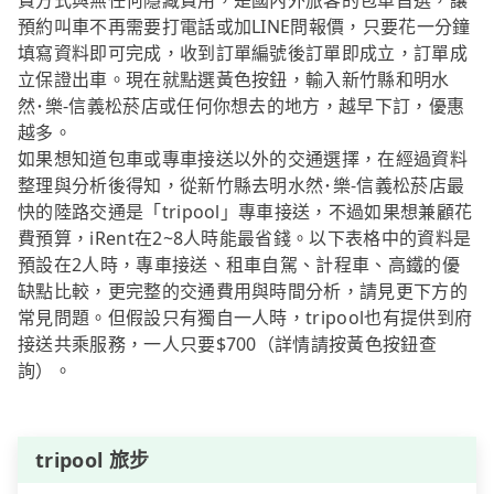
費方式與無任何隱藏費用，是國內外旅客的包車首選，讓
預約叫車不再需要打電話或加LINE問報價，只要花一分鐘
填寫資料即可完成，收到訂單編號後訂單即成立，訂單成
立保證出車。現在就點選黃色按鈕，輸入新竹縣和明水
然･樂-信義松菸店或任何你想去的地方，越早下訂，優惠
越多。
如果想知道包車或專車接送以外的交通選擇，在經過資料
整理與分析後得知，從新竹縣去明水然･樂-信義松菸店最
快的陸路交通是「tripool」專車接送，不過如果想兼顧花
費預算，iRent在2~8人時能最省錢。以下表格中的資料是
預設在2人時，專車接送、租車自駕、計程車、高鐵的優
缺點比較，更完整的交通費用與時間分析，請見更下方的
常見問題。但假設只有獨自一人時，tripool也有提供到府
接送共乘服務，一人只要$700（詳情請按黃色按鈕查
詢）。
tripool 旅步