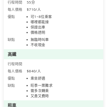
行程時間
55分
每人價格
$710/人
優點
可1~8位乘客
哪裡都能接
保證出車
價格透明
缺點
無臨時叫車
不收現金
高鐵
行程時間
每人價格
$840/人
優點
乘坐舒適
缺點
旺季一票難求
需多次轉乘
又貴又費時
租車