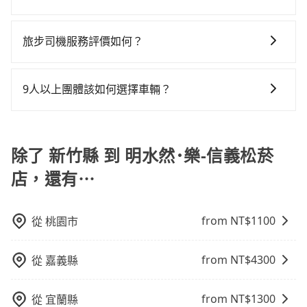
單程接送與跨縣市計時包車，不論從哪邊去哪裡（當然
況，打開車門才發現仍有上一組乘客遺留的垃圾或者撞
而且更會額外浪費72分鐘在轉乘與等車上，現在還不馬
tripool 旅步具備以下特色： (1) 採事前預約制。 (2) 在
也包括新竹縣去明水然･樂-信義松菸店），全台保證出
凹的車門仍未被修理，每一次租車都好像在開樂透一
上來預約tripool！如果你是獨自一人乘車，也可參考
中長程提供最優惠的價格。 (3) 全台服務，不分城市與郊
車。由於有高效的車輛調度能力，能以市價7~8折提供專
旅步司機服務評價如何？
樣。另外，偶爾也會遇到明明已經預約了時間但上一位
tripool的拼車共乘服務，最多可再節省50%的交通費
區。 (4) 有較為嚴謹的乘車時間與取消政策。
車到府服務，是絕大多數乘客出行的最佳選擇。
用戶卻遲遲尚未歸還，又或者要還車時卻偏偏找不到停
用。
在 Google 上關於旅步的評論中，許多人都給予旅步司
車位，對於急著用車或者要載其他乘客的人來說就有不
機非常高的評價，認為他們非常專業且親切！讓他們的
9人以上團體該如何選擇車輛？
小的風險。最後，雖然路邊隨租隨還看似方便，但實際
旅程更加順暢和舒適。」
使用時還是有其區域的限制，實際可停靠的地點與你的
在Line群組或Facebook社團裡，有司機標榜能提供乘坐
上下車地點仍有段距離，在遇到下雨天或者載行李時，
9人以上之廂型車，其實屬違法。在現行法律下，營業小
就顯得非常不便。
客車最多座位數量就是9人，如扣掉司機就只能乘坐8位
除了 新竹縣 到 明水然･樂-信義松菸
乘客，如果要10人以上就是營業大客車的範疇，也就是
店，還有⋯
中型巴士或大型遊覽車。非法改裝的車輛，不僅與車輛
行照不符，連司機的駕照都會不符。在路上被警察盤查
請下車終止行程事小，如果發生意外，保險公司可不予
from NT$
1100
從
桃園市
賠償就事大了。千萬別為了省小錢而把朋友親人的安全
給賭上。通常人數沒有超過10位，建議預約一台九人座
from NT$
4300
從
嘉義縣
與一台小轎車比較划算，如人數超過12位就一定是叫一
台中巴比較方便。但也有例外，比方說有些山區或路段
是禁止大客車通行的，建議在預定時最好先與車行或平
from NT$
1300
從
宜蘭縣