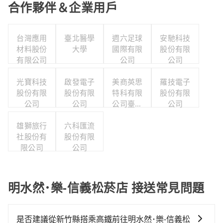
合作夥伴＆企業用戶
台灣應用
臺北醫學
週六足球
安馳科技
材料股份
大學
國際有限
股份有限
有限公司
公司
公司
光寶科技
啟發電子
美商英思
羅技電子
股份有限
股份有限
特科有限
股份有限
公司
公司
公司臺灣
公司
分公司
雄獅旅行
六科匯流
社股份有
股份有限
限公司
公司
明水然･樂-信義松菸店 接送常見問題
是否建議從新竹縣搭乘高鐵前往明水然･樂-信義松