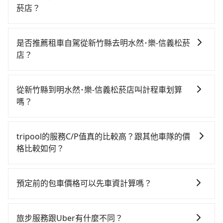
菸店？
若要從新竹縣搭高鐵前往明水然･樂-信義松菸店，高鐵較
貴、費時、轉車麻煩，且難叫計程車前往高鐵站！從最
是否推薦租車自駕從新竹縣去明水然･樂-信義松菸
早06:36一直到23:27，新竹-台北一天最多有63班次高鐵
店？
可搭乘。假設從新竹縣關西鎮前往最靠近的新竹高鐵
如果你有台灣駕照且對自己駕駛技術有信心，且在車上
站，叫一輛計程車花費約800元、車程約35分鐘。抵達
時不需要閉目養神（因為要自己開車），最重要的是你
高鐵站後，步行進站、現場購票並於月台排隊的時間約
從新竹縣到明水然･樂-信義松菸店叫計程車划算
當天就要來回，那在新竹路邊可隨租隨借的iRent應該是
15分鐘，再乘坐31~36分鐘（平均34分）的高鐵從新竹
嗎？
你最便宜選擇。註冊完iRent的app後，可以每小時
站前往台北高鐵站，每人票價290元，再用15分鐘出
如選擇小黃直達，在新竹可以透過app叫車的有55688台
$115~205承租小轎車，每公里再額外加收$3.2，從新竹
站、等待車站前排班的計程車，搭上小黃後約花30分
灣大車隊、Uber、Line Taxi、Yoxi等。依照里程跳錶計
縣（關西鎮）到明水然･樂-信義松菸店的花費預估為
鐘、車費300元後，抵達明水然･樂-信義松菸店 (台北市
tripool的服務C/P值真的比較高？跟其他車隊的價
算，價格約為1,620~1,900元間，若改選tripool的專車
$950~1,450（金額差異來自於平假日、車款差異、抵達
信義區) 的目的地。全程加上轉車時間共2小時7分鐘，假
格比較如何？
服務可再更便宜。但如果你無法提前預約，或偏好臨時
目的地後多久原路返回），雖已將eTag和可能的每小時
設2位同行，高鐵加轉乘之平均每人花費為840元。不過
在服務品質許可下，乘客當然希望價格越便宜越好，而
叫車，那要注意新竹縣僅有合法計程車約730輛，計程車
40元路邊停車費用預估進去，但額外的汽車保險與可能
新竹縣領有合法執照的計程車僅有700多輛，計程車的密
市場上稍具規模且合法經營的業者，有以短程與城市為
密度為雙北的1.3%，也就是說要臨時叫到小黃的難度是
的罰單都需自付。再者，和運的iRent只提供最基本的車
預定前的包車價格可以先車資計算嗎？
度為雙北的1.3%，換句話說，臨時要叫小黃的難度是雙
主的台灣大車隊、大都會、LINE Taxi、Uber，機場接送
台北或新北的80倍之多。綜合以上，無論在價格或服務
型，如Toyota Yaris、Prius C、Vios這類乘坐體驗較差
北大城市的80倍。但如果全程使用tripool並到府專車接
可以的，旅步的官網、APP提供24小時即時查價功能，
則有肯驛、全鋒、格上租車、和運租車，包車旅遊則是
品質上，tripool都是你從新竹縣到明水然･樂-信義松菸
的車款，如果人數超過四位，更是沒有較大的七人座或
送，則每人平均花費約710元，費時55分鐘。選擇搭乘
無隱藏費用，讓您可以隨時掌握交通開支。
KKDAY、KLOOK、叫車吧等。tripool旅步專注在長程
店的最佳選擇。
旅步服務跟Uber有什麼不同？
九人座可供選擇，而且無人租車最令人詬病的就是車
高鐵而不預約包車，不僅每人至少額外負擔130元車資，