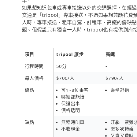
車。
如果想知道包車或專車接送以外的交通選擇，在經過
交通是「tripool」專車接送，不過如果想兼顧花費
人時，專車接送、租車自駕、計程車、高鐵的優缺點
題。但假設只有獨自一人時，tripool也有提供到
項目
tripool 旅步
高鐵
行程時間
50分
-
每人價格
$700/人
$790/人
優點
可1~8位乘客
乘坐舒適
哪裡都能接
保證出車
價格透明
缺點
無臨時叫車
旺季一票難
不收現金
需多次轉乘
又貴又費時