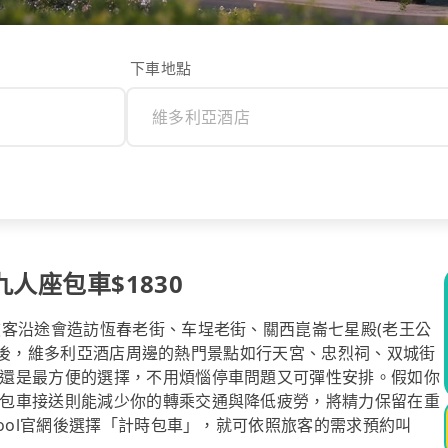
下車地點
九人座包車$1830
旅客沿途會造訪恆春老街、车埕老街、關西崑崙七星殿(老王公
in之後，維多利亞酒店周邊的熱門景點如行天宮、忠烈祠、双城街
還是最方便的選擇，不用煩惱停車問題又可彈性安排。假如你
包車接送則能減少你的轉乘交通與降低疲勞，將精力保留在重
pool官網後選擇「計時包車」，就可依照旅客的需求預約叫