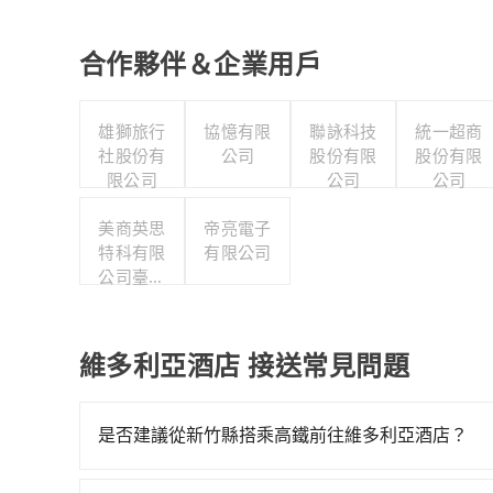
合作夥伴＆企業用戶
雄獅旅行
協憶有限
聯詠科技
統一超商
社股份有
公司
股份有限
股份有限
限公司
公司
公司
美商英思
帝亮電子
特科有限
有限公司
公司臺灣
分公司
維多利亞酒店 接送常見問題
是否建議從新竹縣搭乘高鐵前往維多利亞酒店？
若要從新竹縣搭高鐵前往維多利亞酒店，高鐵較貴、