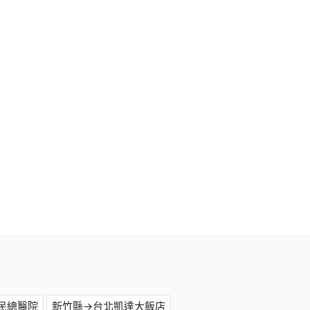
民總醫院
新竹縣→台北凱達大飯店