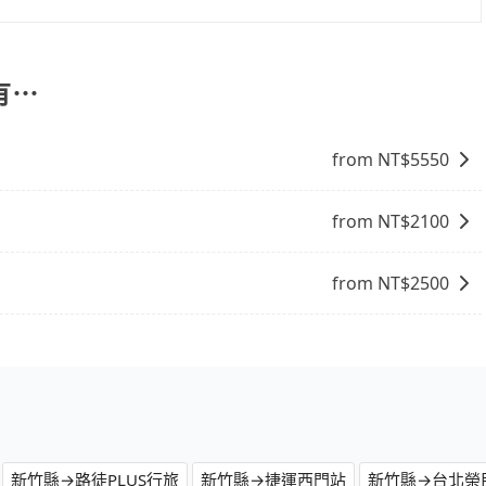
司機也絕對不會在車內吸煙，於新冠肺炎期間也絕對全程配戴
果您需要連續兩天的包車服務，可以在官網上分開預定兩天的
的主因來自於自行研發的AI車輛調度演算法，能有效降低空車率，
代訂住宿服務。
成本的控制，更是在傳統旺季（年假、端午、中秋、雙十等）
有⋯
不熟悉的司機或者轉單給其他車行的情況比同行更低，如此便
上的價格是動態的，一般來說越早預訂價格越優，且保證前一天中
縣去維多利亞酒店，請儘早下訂以把握最划算的價格。
from NT$
5550
from NT$
2100
from NT$
2500
新竹縣→路徒PLUS行旅
新竹縣→捷運西門站
新竹縣→台北榮