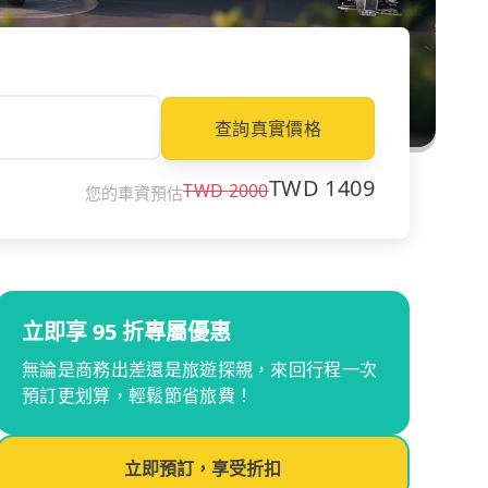
查詢真實價格
TWD
1409
TWD
2000
您的車資預估
立即享 95 折專屬優惠
無論是商務出差還是旅遊探親，來回行程一次
預訂更划算，輕鬆節省旅費！
立即預訂，享受折扣