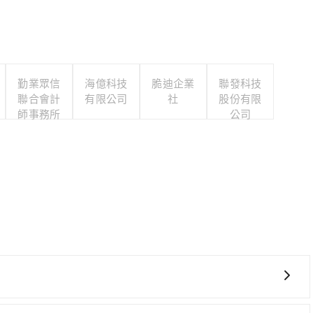
勤業眾信
海億科技
脆迪企業
聯發科技
聯合會計
有限公司
社
股份有限
師事務所
公司
費時、轉車麻煩，且難叫計程車前往高鐵站！從最早06:36