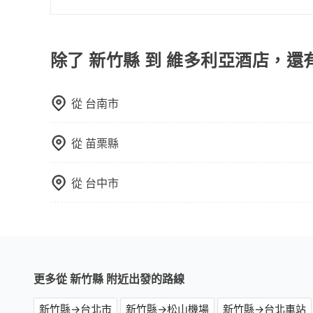
顧客評分較低的司機，且車輛均要求5年內新車，
旅步的包車服務是以一天一張訂單的方式計算，如
口罩。tripool之所以能將價格壓在市價7~8折
行程。另外，目前旅步只提供接送服務，暫不提供
也就是提高俗稱「回頭車」的比例。這不僅體現在
除了 新竹縣 到 維多利亞酒店，還
能用更少的司機來服務更多的旅客，意味著使用到
反應在服務品質的控管會更佳。但tripool網站
午以前均可全額取消退費，如已經決定好要從新竹
從
台南市
從
苗栗縣
從
台中市
更多從 新竹縣 附近出發的路線
新竹縣→台北市
新竹縣→松山機場
新竹縣→台北車站