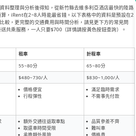
資料整理與分析後得知，從新竹縣去維多利亞酒店最快的陸路
預算，iRent在2~8人時能最省錢。以下表格中的資料是預設在2
比較，更完整的交通費用與時間分析，請見更下方的常見問
府接送共乘服務，一人只要$700（詳情請按黃色按鈕查詢）。
租車
計程車
55~80分
65~80分
$480~730/人
$830~1,000/人
價格便宜
滿足臨時需求
行程彈性
不需事先付款
求
額外交通往返取車點
品質參差不齊
取還車時間受限
難叫車
承擔額外風險
價格貴