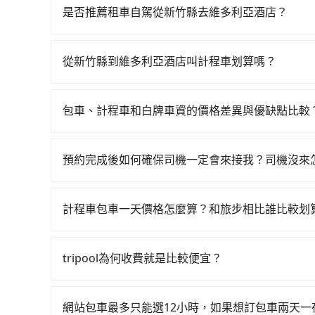
一直到23:27，新竹-台北一天最多有63班次高
是否推薦租車自駕從新竹縣去維多利亞酒店？
計程車花費約800元、車程約35分鐘。抵達高鐵
如果你有台灣駕照且對自己駕駛技術有信心，且在
坐31~36分鐘（平均34分）的高鐵從新竹站前往
天就要來回，那在新竹路邊可隨租隨借的iRent應該
班的計程車，搭上小黃後約花20分鐘、車費200元
從新竹縣到維多利亞酒店叫計程車划算嗎？
$115~205承租小轎車，每公里再額外加收$3.
車時間共1小時53分鐘，假設2位同行，高鐵加轉
如選擇小黃直達，在新竹可以透過app叫車的有55688台
$950~1,450（金額差異來自於平假日、車款差
僅有700多輛，計程車的密度為雙北的1.3%，換
算，價格約為1,645~2,000元間，但如改預約tr
40元路邊停車費用預估進去，但額外的汽車保險與可
使用tripool並到府專車接送，則每人平均花費約
包車、計程車和白牌車資的價格差異與優缺點比較
那要注意新竹縣僅有合法計程車約730輛，計程車密
型，如Toyota Yaris、Prius C、Vios
少額外負擔90元車資，而且更會額外浪費63分鐘在轉
包車、計程車或白牌車。主要價格差異和優缺點如下
新北的80倍之多。綜合以上，無論在價格或服務品質
九人座可供選擇，而且無人租車最令人詬病的就是
一人乘車，也可參考tripool的拼車共乘服務，最
地點上車較客製化。此外，司機還會提供各種旅遊建
車門仍未被修理，每一次租車都好像在開樂透一樣
預約完成後如何確保司機一定會來接我？司機沒來
優點是24小時隨叫隨到，價格按錶計費，但若遇交通
遲尚未歸還，又或者要還車時卻偏偏找不到停車位
只要完成預約並付款完成，訂單就成立，tripoo
車：優點是價格相對較低，有的還可喊價。但安全
最後，雖然路邊隨租隨還看似方便，但實際使用時
提供司機的姓名、電話、車牌、車型等資訊，如在
無法申訴退費。
計程車包車一天價格怎麼算？和旅步相比誰比較划
有段距離，在遇到下雨天或者載行李時，就顯得非
能原本約定的地點不適合暫停而改停靠在附近的位置。
計程車包車的價格通常根據時間或距離計算，包車
快改派以減少乘客等待的時間。
區，價格可能有所不同。另外，計程車包車價格也
tripool為何收費就是比較便宜？
前，最好先詢問清楚具體價格和注意事項。相比之
對於平常就有在使用長程專車接送服務的乘客來說，第
車時間和里程、車型來計費，價格在網站上公開透
為司機素質比較差、車上會有煙味、或者車齡過大，但
網站包車最多只能選12小時，如果想訂包車兩天