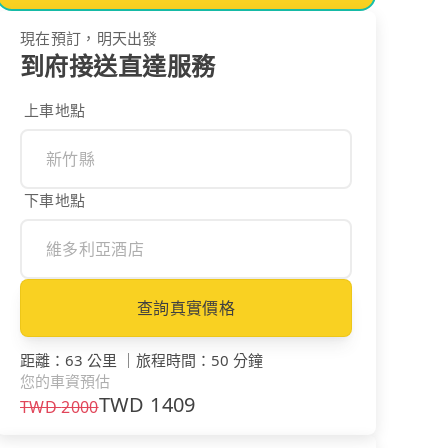
現在預訂，明天出發
到府接送直達服務
上車地點
下車地點
查詢真實價格
距離
：
63 公里
｜
旅程時間
：
50 分鐘
您的車資預估
TWD
1409
TWD
2000