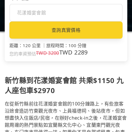
查詢真實價格
距離
：
120 公里
｜
旅程時間
：
100 分鐘
TWD
2289
TWD
3200
您的車資預估
新竹縣到花漾婚宴會館 共乘$1150 九
人座包車$2970
在從新竹縣前往花漾婚宴會館的100分鐘路上，有些旅客
沿途會造訪竹東觀光夜市、上員福德祠、後站夜市，但如
想盡快入住飯店/民宿，在辦好check-in之後，花漾婚宴會
館周邊的熱門景點如宜蘭縣文化中心、宜蘭東門觀光夜