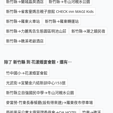
新竹縣→蘭城晶英酒店
新竹縣→冬山河親水公園
新竹縣→雀客童媽吉親子旅館 CHECK inn MAGI Kids
新竹縣→羅東火車站
新竹縣→羅東轉運站
新竹縣→力麗馬告生態園區明池山莊
新竹縣→潮之鏡民宿
新竹縣→礁溪老爺酒店
除了 新竹縣 到 花漾婚宴會館，還有⋯
竹中國小→花漾婚宴會館
光武街→宜蘭金六結新訓中心153旅
新竹縣立自強國民中學→冬山河親水公園
麥當勞-竹東長春餐廳(設有得來速)→羅東夜市停車場
藝術風采公寓大廈管理委員會→OA HOTEL
竹東→礁溪