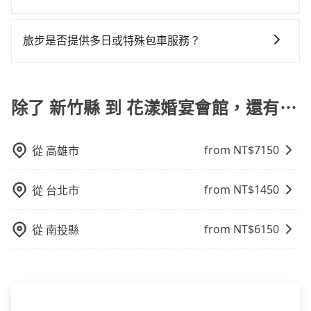
行額外的費用收取。但是，這些費用會在您下訂單後、
樣。另外，偶爾也會遇到明明已經預約了時間但上一位
當您的行程確定後，建議盡早預訂包車服務，因為旅步
出發前先與您進行確認，確保您明確知道所有的費用。
用戶卻遲遲尚未歸還，又或者要還車時卻偏偏找不到停
提供早鳥優惠，您越早預訂就能享有更優惠的價格。所
我們會透過Email的方式向您說明收費細節，讓您能更放
旅步是否提供多日或特殊包車服務？
車位，對於急著用車或者要載其他乘客的人來說就有不
以不妨趁早訂購，享受更划算的價格。
心地享受旅步為您提供的服務。
小的風險。最後，雖然路邊隨租隨還看似方便，但實際
若您有多日或特殊包車需求，您可以先來信旅步，會有
使用時還是有其區域的限制，實際可停靠的地點與你的
專人回覆您。
上下車地點仍有段距離，在遇到下雨天或者載行李時，
除了 新竹縣 到 花漾婚宴會館，還有⋯
就顯得非常不便。
from NT$
7150
從
高雄市
from NT$
1450
從
台北市
from NT$
6150
從
南投縣