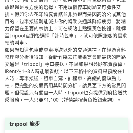
市、东门夜市是值得一訪。如果你不是自駕或租車，包車
旅遊還是最方便的選擇，不用煩惱停車問題又可彈性安
排。假如你去花漾婚宴會館並非旅遊而是因商洽公或其他
目的，包車接送則能減少你的轉乘交通與降低疲勞，將精
力保留在重要的事情上。可在網站上點選黃色按鈕，跳轉
至tripool官網後選擇「計時包車」，就可依照旅客的需求
預約叫車。
如果想知道包車或專車接送以外的交通選擇，在經過資料
整理與分析後得知，從新竹縣去花漾婚宴會館最快的陸路
交通是「tripool」專車接送，不過如果想兼顧花費預算，
iRent在1~8人時能最省錢。以下表格中的資料是預設在1
人時，專車接送、租車自駕、計程車、高鐵的優缺點比
較，更完整的交通費用與時間分析，請見更下方的常見問
題。但假設只有獨自一人時，tripool也有提供到府接送共
乘服務，一人只要$1,100（詳情請按黃色按鈕查詢）。
tripool 旅步