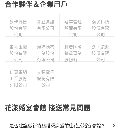
合作夥伴＆企業用戶
狄卡科技
阡益資訊
硒宇管理
漢民科技
股份有限
有限公司
顧問有限
股份有限
公司
公司
公司
東元電機
鴻海精密
聯發國際
沃旭能源
股份有限
工業股份
餐飲事業
股份有限
公司
有限公司
股份有限
公司
公司
仁寶電腦
立積電子
工業股份
股份有限
有限公司
公司
花漾婚宴會館 接送常見問題
是否建議從新竹縣搭乘高鐵前往花漾婚宴會館？