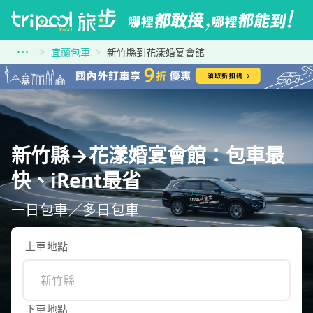
宜蘭包車
新竹縣到花漾婚宴會館
新竹縣→花漾婚宴會館：包車最
快、iRent最省
一日包車／多日包車
上車地點
下車地點