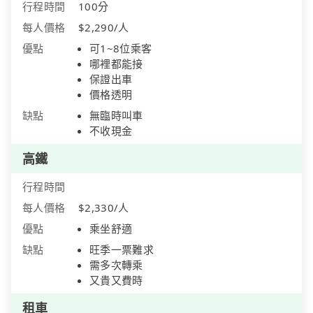
行程時間
100分
每人價格
$2,290/人
優點
可1~8位乘客
哪裡都能接
保證出車
價格透明
缺點
無臨時叫車
不收現金
高鐵
行程時間
每人價格
$2,330/人
優點
乘坐舒適
缺點
旺季一票難求
需多次轉乘
又貴又費時
租車