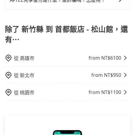
AFTEE先享後付是什麼？是詐騙嗎？怎麼用？
雖然路邊隨租隨還看似方便，但實際使用時還是有其區
看板、床墊、折疊單車、家電等，在乘客人數不多的情
域的限制，實際可停靠的地點與你的上下車地點仍有段
AFTEE是日本市佔率最高的BNPL金流營運公司，提供最
況下，可以將後座倒放來騰出置物空間。基本上只要不
距離，在遇到下雨天或者載行李時，就顯得非常不便。
新的「先享受後付款」消費金融服務。只需提供手機號
遮住司機視線、不會破壞車體、不影響行車安全，會讓
碼即可完成即時的信用審查，費用還可於訂單成立後的
除了 新竹縣 到 首都飯店 - 松山館，還
乘客盡量塞、盡量放。在預定前，建議先丈量好尺寸，
14天內前往便利商店或ATM繳費即可。
並事先透過官網的線上客服洽詢，確認沒問題再下訂。
有⋯
from NT$
6100
從
高雄市
from NT$
950
從
新北市
from NT$
1100
從
桃園市