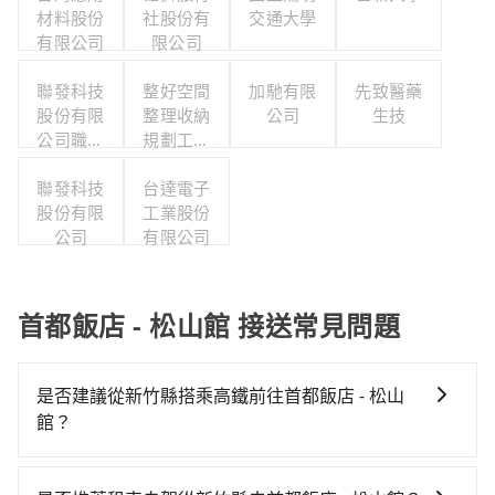
材料股份
社股份有
交通大學
有限公司
限公司
聯發科技
整好空間
加馳有限
先致醫藥
股份有限
整理收納
公司
生技
公司職工
規劃工作
福利委員
室
聯發科技
會
台達電子
股份有限
工業股份
公司
有限公司
首都飯店 - 松山館 接送常見問題
是否建議從新竹縣搭乘高鐵前往首都飯店 - 松山
館？
若要從新竹縣搭高鐵前往首都飯店 - 松山館，高鐵較