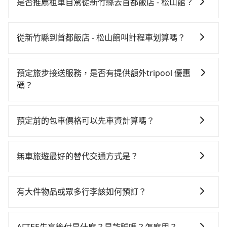
貴、費時、轉車麻煩，且難叫計程車前往高鐵站！從最
是否推薦租車自駕從新竹縣去首都飯店 - 松山館？
早06:36一直到23:27，新竹-台北一天最多有63班次高鐵
如果你有台灣駕照且對自己駕駛技術有信心，且在車上
可搭乘。假設從新竹縣竹北市步行或搭乘公車前往新竹
時不需要閉目養神（因為要自己開車），在北北基桃竹
高鐵站，接著在站內購買高鐵票、通過閘口、並在月台
從新竹縣到首都飯店 - 松山館叫計程車划算嗎？
有提供甲地乙還的iRent應該適合你。註冊完iRent的
上等待列車的到來，大概又過了15分鐘，再乘坐31~36
如選擇小黃直達，在新竹可以透過app叫車的有55688台
app後，可以每小時$115~205（平假日與車型而有不
分鐘（平均34分）的高鐵從新竹站前往台北高鐵站，每
灣大車隊、Uber、Line Taxi、Yoxi等，如果在路邊攔不
同）承租小轎車，每公里再額外加收$3.2，從新竹縣
人票價290元，再用15分鐘出站、等待車站前排班的計
預定旅步接送服務，是否有提供額外tripool 優惠
到車，也可考慮打電話至附近的計程車隊，如竹北-Ap車
（竹北市）到首都飯店 - 松山館的花費預估為
程車，搭上小黃後約花20分鐘、車費300元後，抵達首
碼？
隊、銓順交通、第一計程車等叫車看看。依照里程跳錶
$600~750，雖已將eTag和可能的每小時40元路邊停車
都飯店 - 松山館 (台北市松山區) 的目的地。全程加上轉
旅步有針對已訂購去程，但也有回程需求的乘客提供95
計算，價格約為1,995~2,400元間，但如改預約tripool
費用預估進去，但額外的汽車保險與可能的罰單都需自
車時間共1小時21分鐘，假設3位同行，高鐵加轉乘之平
折優惠，只需在預定去程時勾選下方選項：「預定來
可省高達$1,300。但如果你無法提前預約，或偏好臨時
付。再者，和運的iRent只提供最基本的車型，如Toyota
預定前的包車價格可以先車資計算嗎？
均每人花費為390元。不過新竹縣領有合法執照的計程車
回，價錢更優惠」，即可獲取回程95折折價券，供您預
叫車，那要注意新竹縣僅有合法計程車約730輛，計程車
Yaris、Prius C、Vios這類乘坐體驗較差的車款，如果人
僅有700多輛，計程車的密度為雙北的1.3%，換句話
可以的，旅步的官網、APP提供24小時即時查價功能，
定回程時使用。
密度為雙北的1.3%，也就是說要臨時叫到小黃的難度是
數超過四位，更是沒有較大的七人座或九人座可供選
說，臨時要叫小黃的難度是雙北大城市的80倍。但如果
無隱藏費用，讓您可以隨時掌握交通開支。
台北或新北的80倍之多。綜合以上，無論在價格或服務
無車旅遊最好的替代交通方式是？
擇，而且無人租車最令人詬病的就是車況，打開車門才
全程使用tripool並到府專車接送，則每人平均花費約
品質上，tripool都是你從新竹縣到首都飯店 - 松山館的
發現仍有上一組乘客遺留的垃圾或者撞凹的車門仍未被
370元，費時1小時10分鐘。選擇搭乘高鐵而不預約包
如果您沒有車，想要出門旅遊，最好的替代交通方式要
最佳選擇。
修理，每一次租車都好像在開樂透一樣。另外，偶爾也
車，不僅每人至少額外負擔20元車資，而且更會額外浪
看您旅遊的目的地而定。您可以善用大眾運輸，例如：
有大件物品或眾多行李該如何預訂？
會遇到明明已經預約了時間但上一位用戶卻遲遲尚未歸
費11分鐘在轉乘與等車上，現在還不馬上來預約
公車、捷運、客運等，或者考慮租車。如果您想要更便
還，又或者要還車時卻偏偏找不到停車位，對於急著用
tripool！如果你僅有兩位乘車，也可參考tripool的拼車
一般情況，九人座最多可以乘坐八位乘客以及置放六件
利的出行方式，您也可以選擇使用像是旅步提供的包車
車或者要載其他乘客的人來說就有不小的風險。最後，
共乘服務，最多可再節省50%的交通費用。
30吋的行李箱，但如有大件行李、衝浪板、樂器、廣告
服務，由專人到府接送，讓您更加輕鬆自在。