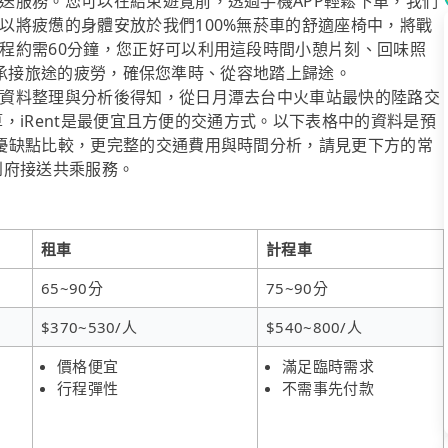
送服務。您可以在結束遊覽前，透過手機APP輕鬆下單，我們
以將疲憊的身體安放於我們100%無菸車的舒適座椅中，將戰
程約需60分鐘，您正好可以利用這段時間小憩片刻、回味照
l為您承接旅途的疲勞，確保您準時、從容地踏上歸途。
資料整理與分析後得知，從日月潭去台中火車站最快的陸路交
預算，iRent是最便宜且方便的交通方式。以下表格中的資料是預
優缺點比較，更完整的交通費用與時間分析，請見更下方的常
供到府接送共乘服務。
租車
計程車
65~90分
75~90分
$370~530/人
$540~800/人
價格便宜
滿足臨時需求
行程彈性
不需事先付款