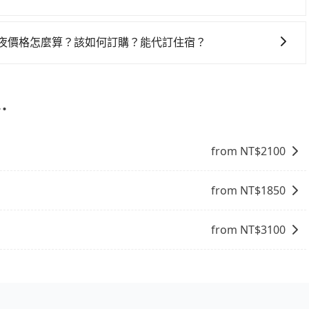
，旅步可能會根據行經的路線是否超過海拔1500公尺來進行
、出發前先與您進行確認，確保您明確知道所有的費用。我們
一夜價格怎麼算？該如何訂購？能代訂住宿？
放心地享受旅步為您提供的服務。
果您需要連續兩天的包車服務，可以在官網上分開預定兩天的
代訂住宿服務。
⋯
from NT$
2100
from NT$
1850
from NT$
3100