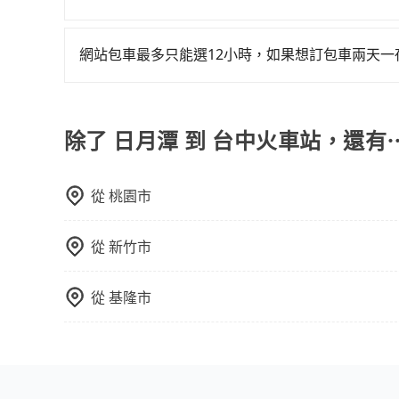
可以的，當您的旅程需要穿越山區或是高海拔地區時
額外的費用收取。但是，這些費用會在您下訂單後
網站包車最多只能選12小時，如果想訂包車兩天
會透過Email的方式向您說明收費細節，讓您能更
旅步的包車服務是以一天一張訂單的方式計算，如
行程。另外，目前旅步只提供接送服務，暫不提供
除了 日月潭 到 台中火車站，還有
從
桃園市
從
新竹市
從
基隆市