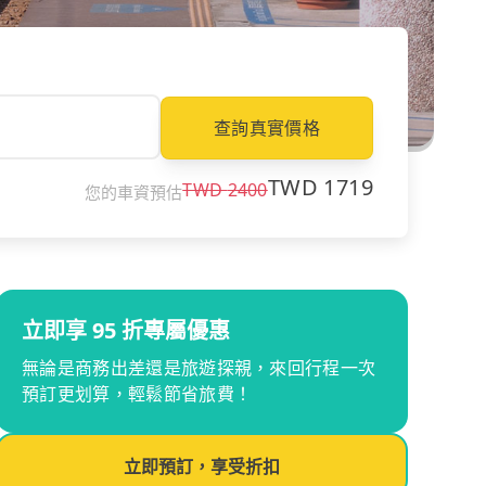
查詢真實價格
TWD
1719
TWD
2400
您的車資預估
立即享 95 折專屬優惠
無論是商務出差還是旅遊探親，來回行程一次
預訂更划算，輕鬆節省旅費！
立即預訂，享受折扣