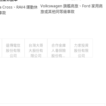
Volkswagen 旗艦商旅、Ford 家用商
lla Cross、RAV4 運動休
旅或其他同等級車款
車款
遠傳電信
台灣大哥
合作金庫
力家投資
股份有限
大股份有
人毒保險
股份有限
公司
限公司
股份有限
公司
公司職工
福利委員
會