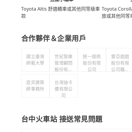
Toyota Coro
Toyota Altis 舒適轎車或其他同等級車
旅或其他同等
款
合作夥伴＆企業用戶
國立臺灣
世紀智庫
統一超商
雷亞遊戲
師範大學
管理顧問
股份有限
股份有限
股份有限
公司
公司職工
公司
福利委員
造究建築
台灣迪卡
會
師事務所
儂有限公
司
台中火車站 接送常見問題