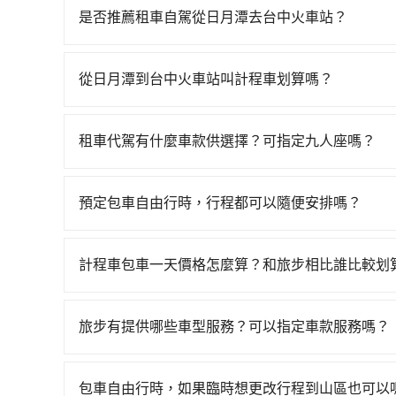
是否推薦租車自駕從日月潭去台中火車站？
如果你有台灣駕照且對自己駕駛技術有信心，且在
天就要來回，那在南投路邊可隨租隨借的iRent應該
從日月潭到台中火車站叫計程車划算嗎？
$115~205承租小轎車，每公里再額外加收$3.2，
如選擇小黃直達，在南投可以透過app叫車的有556
來自於平假日、車款差異、抵達目的地後多久原路返
話至南投縣魚池鄉當地唯一的計程車行-日月星光計程車
進去，但額外的汽車保險與可能的罰單都需自付。再者，和
租車代駕有什麼車款供選擇？可指定九人座嗎？
元間，但如改預約tripool可省高達$700。但
Prius C、Vios這類乘坐體驗較差的車款，如
tripool提供的車型以五人座小轎車、休旅車與九人
計程車約340輛，計程車密度為雙北的0.2%，也
無人租車最令人詬病的就是車況，打開車門才發現
VW為主，其中也有少量進口車像凌志Lexus、特斯
上南投縣有些計程車司機不按錶計費，約有58%會
次租車都好像在開樂透一樣。另外，偶爾也會遇到
預定包車自由行時，行程都可以隨便安排嗎？
百分百無菸車，乘客均有最高500萬乘客險。如果有
日月潭到台中火車站的跳表小黃可能較為便宜，但
還車時卻偏偏找不到停車位，對於急著用車或者要
只要不超出您選用的用車時間及行程總公里數，且行
座大巴或遊覽車，可特別填單並另外報價。
一輛tripool的九人座廂型車最高可省$700。
還看似方便，但實際使用時還是有其區域的限制，
的需求安排的。
計程車包車一天價格怎麼算？和旅步相比誰比較划
天或者載行李時，就顯得非常不便。
計程車包車的價格通常根據時間或距離計算，包車
區，價格可能有所不同。另外，計程車包車價格也
旅步有提供哪些車型服務？可以指定車款服務嗎？
前，最好先詢問清楚具體價格和注意事項。相比之
旅步有提供小轎車、休旅車、九人座供您選擇，若
車時間和里程、車型來計費，價格在網站上公開透
專人回覆您。
包車自由行時，如果臨時想更改行程到山區也可以