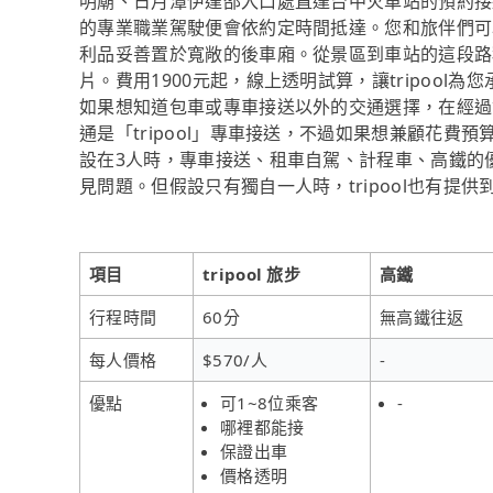
明廟、日月潭伊達邵入口處直達台中火車站的預約接
的專業職業駕駛便會依約定時間抵達。您和旅伴們可
利品妥善置於寬敞的後車廂。從景區到車站的這段路
片。費用1900元起，線上透明試算，讓tripoo
如果想知道包車或專車接送以外的交通選擇，在經過
通是「tripool」專車接送，不過如果想兼顧花費
設在3人時，專車接送、租車自駕、計程車、高鐵的
見問題。但假設只有獨自一人時，tripool也有提
項目
tripool 旅步
高鐵
行程時間
60分
無高鐵往返
每人價格
$570/人
-
優點
可1~8位乘客
-
哪裡都能接
保證出車
價格透明