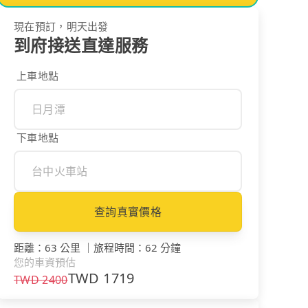
現在預訂，明天出發
到府接送直達服務
上車地點
下車地點
查詢真實價格
距離
：
63 公里
｜
旅程時間
：
62 分鐘
您的車資預估
TWD
1719
TWD
2400