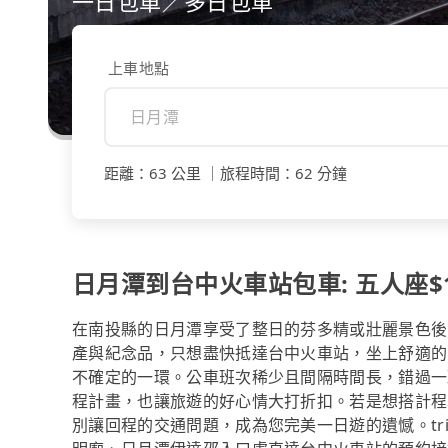
一日包車／多日包車
上車地點
距離
：
63 公里
｜
旅程時間
：
62 分鐘
日月潭到台中火車站包車: 五人座$1
在南投縣的日月潭享受了整日的芬多精或壯麗景色後
產與紀念品，只想盡快抵達台中火車站，坐上舒適的
不確定的一環。公車班次稀少且間隔時間長，錯過一
程計畫，也讓旅遊的好心情大打折扣。若是想搭計程
別讓回程的交通問題，成為您完美一日遊的遺憾。tr