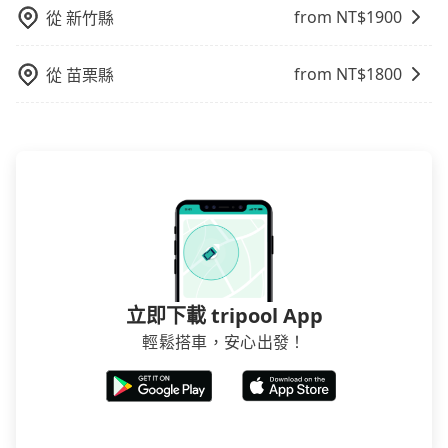
避免影響行車安全，請您務將寵物置入提籠或提袋內。
台中巴比較方便。但也有例外，比方說有些山區或路段
from NT$
1900
從
新竹縣
是禁止大客車通行的，建議在預定時最好先與車行或平
台確認。
from NT$
1800
從
苗栗縣
立即下載 tripool App
輕鬆搭車，安心出發！