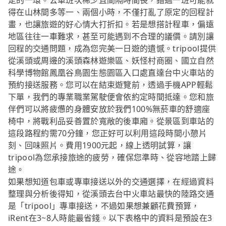
定的一環。公車班次稀少且間隔時間長，錯過一班可能就
得在山林間多等一、兩個小時，不僅打亂了原定的回程計
畫，也讓旅遊的好心情大打折扣。若是想搭計程車，偏遠
地區往往一車難求，甚至可能遇到不合理的議價。請別讓
回程的交通問題，成為您完美一日遊的遺憾。tripool提供
從溪頭或周邊的溪頭森林遊樂區、妖怪村商圈、國立自然
科學博物館鳳凰谷鳥園生態園區入口處直達台中火車站的
預約接送服務。您可以在結束遊覽前，透過手機APP輕鬆
下單，我們的專業職業駕駛便會依約定時間抵達。您和旅
伴們可以將疲憊的身體安放於我們100%無菸車的舒適座
椅中，將戰利品妥善置於寬敞的後車廂。從景區到車站的
這段路程約需70分鐘，您正好可以利用這段時間小憩片
刻、回味照片。費用1900元起，線上透明試算，讓
tripool為您承接旅途的疲勞，確保您準時、從容地踏上歸
途。
如果想知道包車或專車接送以外的交通選擇，在經過資料
整理與分析後得知，從溪頭去台中火車站最快的陸路交通
是「tripool」專車接送，不過如果想兼顧花費預算，
iRent在3~8人時能最省錢。以下表格中的資料是預設在3