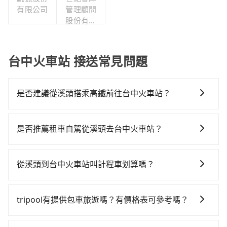
有限公司
管理顧問
股份有限
公司
台中火車站 接送常見問題
是否建議從溪頭搭乘高鐵前往台中火車站？
從溪頭搭高鐵去台中火車站絕非最佳選擇，高鐵較貴、
費時、轉車麻煩，且難叫計程車前往高鐵站！彰化-台中
是否推薦租車自駕從溪頭去台中火車站？
就算尖峰時刻，一天也才28班車次，從最早06:44到
如果你有台灣駕照且對自己駕駛技術有信心，且在車上
23:49，過了末班車到清晨的時段，還是要找其他交通方
時不需要閉目養神（因為要自己開車），最重要的是你
案。假設從溪頭 (南投縣鹿谷鄉) 前往最靠近的彰化高鐵
從溪頭到台中火車站叫計程車划算嗎？
當天就要來回，那在南投路邊可隨租隨借的iRent應該是
站，叫一輛計程車花費約1,300元、車程約55分鐘。抵達
如選擇小黃直達，在南投可以透過app叫車的有55688台
你最便宜選擇。註冊完iRent的app後，可以每小時
高鐵站後，步行進站、現場購票並於月台排隊的時間約
灣大車隊和Yoxi。依照里程跳錶計算，價格約為
$115~205承租小轎車，每公里再額外加收$3.2，從溪頭
15分鐘，再乘坐9~10分鐘（平均10分）的高鐵從彰化站
tripool有提供包車旅遊嗎？有價格表可參考嗎？
1,725~2,600元間，但如改預約tripool可省高達$600。
到台中火車站的花費預估為$1,100~1,650（金額差異來
前往台中高鐵站，每人票價130元，再用10分鐘出站、
tripool提供全台各地包括台中火車站與溪頭的包車旅
但如果你無法提前預約，或偏好臨時叫車，那要注意南
自於平假日、車款差異、抵達目的地後多久原路返
等待車站前排班的計程車，搭上小黃後約花32分鐘、車