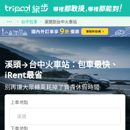
台中包車
溪頭到台中火車站
溪頭→台中火車站：包車最快、
iRent最省
別再讓大眾轉乘耗掉了寶貴休假時間
上車地點
下車地點