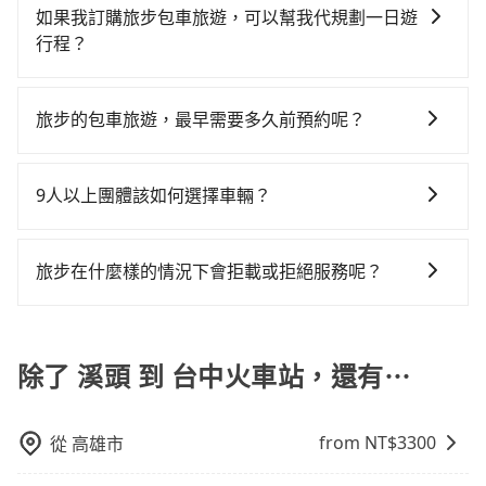
遊，從單純的單趟接送到算時間的計時包車都有，可彈
投縣僅有合法計程車約340輛，計程車密度為雙北的
回），雖已將eTag和可能的每小時40元路邊停車費用預
如果我訂購旅步包車旅遊，可以幫我代規劃一日遊
費400元後，抵達台中火車站 (台中市東區) 的目的地。
性選擇2~12小時的服務，滿足家族出遊、朋友聚會、婚
0.2%，也就是說要臨時叫到小黃的難度是台北或新北的
估進去，但額外的汽車保險與可能的罰單都需自付。再
行程？
全程加上轉車時間共2小時2分鐘，假設3位同行，高鐵加
喪喜慶等不同的需求。價格透明、無隱藏費用，網站試
500倍之多。再加上南投縣有些計程車司機不按錶計費，
者，和運的iRent只提供最基本的車型，如Toyota
轉乘之平均每人花費為700元。不過南投縣領有合法執照
抱歉！目前旅步的包車服務只能提供交通接送服務，暫
算即真實價格，免去來回電話確認。一天包車的價格可
約有58%會採現場議價，建議最好先上網預約，以免當
Yaris、Prius C、Vios這類乘坐體驗較差的車款，如果人
的計程車僅有300多輛，計程車的密度為雙北的0.2%，
時還沒有規劃行程的服務。
能跟其他車隊相差無幾，但是如果只需要短時數或者單
場被坑受騙。雖然溪頭到台中火車站的跳表小黃可能較
旅步的包車旅遊，最早需要多久前預約呢？
數超過四位，更是沒有較大的七人座或九人座可供選
換句話說，臨時要叫小黃的難度是雙北大城市的500倍，
程專車服務者，敢大聲說我們價格絕對最划算。網站上
為便宜，但當你們人數超過四位時，叫兩輛計程車的費
擇，而且無人租車最令人詬病的就是車況，打開車門才
且溪頭並未位於市區，可能根本無車可攔。縱使幸運攔
當您的行程確定後，建議盡早預訂包車服務，因為旅步
可直接挑選小轎車、休旅車、或九人座箱型車，如需10
用就貴了，改預約一輛tripool的九人座廂型車最高可省
發現仍有上一組乘客遺留的垃圾或者撞凹的車門仍未被
到一輛小黃了，南投縣少部分小黃司機不按表收費，看
提供早鳥優惠，您越早預訂就能享有更優惠的價格。所
人以上巴士，請來信洽詢。
9人以上團體該如何選擇車輛？
$900。
修理，每一次租車都好像在開樂透一樣。另外，偶爾也
乘客是外地人便漫天喊價或恣意繞路。但如果全程使用
以不妨趁早訂購，享受更划算的價格。
會遇到明明已經預約了時間但上一位用戶卻遲遲尚未歸
tripool並到府專車接送，則每人平均花費約670元，費
在Line群組或Facebook社團裡，有司機標榜能提供乘坐
還，又或者要還車時卻偏偏找不到停車位，對於急著用
時1小時9分鐘。選擇搭乘高鐵而不預約包車，不僅每人
9人以上之廂型車，其實屬違法。在現行法律下，營業小
旅步在什麼樣的情況下會拒載或拒絕服務呢？
車或者要載其他乘客的人來說就有不小的風險。最後，
至少額外負擔30元車資，而且更會額外浪費53分鐘在轉
客車最多座位數量就是9人，如扣掉司機就只能乘坐8位
雖然路邊隨租隨還看似方便，但實際使用時還是有其區
乘與等車上，現在還不馬上來預約tripool！如果你僅有
當您使用 tripool 旅步乘車日期當天，若發生以下 3 項
乘客，如果要10人以上就是營業大客車的範疇，也就是
域的限制，實際可停靠的地點與你的上下車地點仍有段
兩位乘車，也可參考tripool的拼車共乘服務，最多可再
原因，司機有權拒絕服務： 1) 當日搭車人數或行李超過
中型巴士或大型遊覽車。非法改裝的車輛，不僅與車輛
距離，在遇到下雨天或者載行李時，就顯得非常不便。
節省50%的交通費用。
訂購時填寫的數量。請務必確實填寫當日實際攜帶的行
除了 溪頭 到 台中火車站，還有⋯
行照不符，連司機的駕照都會不符。在路上被警察盤查
李及乘坐的總人數，包含成人及兒童／嬰幼兒。 2) 孩童
請下車終止行程事小，如果發生意外，保險公司可不予
同行，卻無自備或加購兒童座椅。提醒您，為了保護孩
賠償就事大了。千萬別為了省小錢而把朋友親人的安全
from NT$
3300
從
高雄市
童的安全，依道路交通安全規則規定，四歲以下的孩童
給賭上。通常人數沒有超過10位，建議預約一台九人座
必須乘坐兒童座椅。 3) 搭乘寵物友善專車卻沒有裝籠。
與一台小轎車比較划算，如人數超過12位就一定是叫一