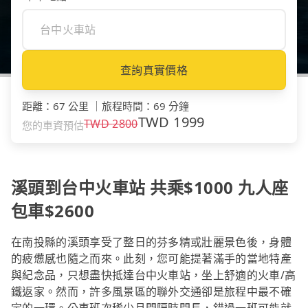
查詢真實價格
距離
：
67 公里
｜
旅程時間
：
69 分鐘
TWD
1999
TWD
2800
您的車資預估
溪頭到台中火車站 共乘$1000 九人座
包車$2600
在南投縣的溪頭享受了整日的芬多精或壯麗景色後，身體
的疲憊感也隨之而來。此刻，您可能提著滿手的當地特產
與紀念品，只想盡快抵達台中火車站，坐上舒適的火車/高
鐵返家。然而，許多風景區的聯外交通卻是旅程中最不確