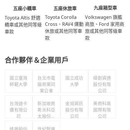
九座箱型車
五座休旅車
五座小轎車
Volkswagen 旗艦
Toyota Corolla
Toyota Altis 舒適
商旅、Ford 家用商
Cross、RAV4 運動
轎車或其他同等級
旅或其他同等級車
休旅或其他同等車
車款
款
款
合作夥伴＆企業用戶
國立臺灣
台北市電
國立成功
緯創資通
師範大學
腦商業同
大學
股份有限
業公會
公司
台灣迪卡
新加坡商
金旭資訊
美商科高
儂有限公
希米科亞
股份有限
國際有限
司
太股份有
公司
公司
限公司台
統振股份
灣分公司
世紀智庫