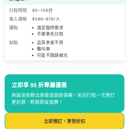
行程時間
85~100分
每人價格
$580~870/人
優點
滿足臨時需求
不需事先付款
缺點
品質參差不齊
難叫車
可能不跳錶被坑
立即享 95 折專屬優惠
無論是商務出差還是旅遊探親，來回行程一次預訂
更划算，輕鬆節省旅費！
立即預訂，享受折扣