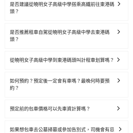
是否建議從曉明女子高級中學搭乘高鐵前往東港碼
頭？
若要從曉明女子高級中學搭高鐵前往東港碼頭，高鐵較
貴、費時！從最早06:25一直到23:07，台中-左營一天最
是否推薦租車自駕從曉明女子高級中學去東港碼
多有89班次高鐵可搭乘。假設從曉明女子高級中學 (台中
頭？
市北區) 前往最靠近的台中高鐵站，叫一輛計程車花費約
如果你有台灣駕照且對自己駕駛技術有信心，且在車上
500元、車程約31分鐘。抵達高鐵站後，步行進站、現
時不需要閉目養神（因為要自己開車），最重要的是你
場購票並於月台排隊的時間約20分鐘，再乘坐45~68分
從曉明女子高級中學到東港碼頭叫計程車划算嗎？
當天就要來回，那在台中路邊可隨租隨借的iRent應該是
鐘（平均57分）的高鐵從台中站前往左營高鐵站，每人
如選擇小黃直達，在台中可以透過app叫車的有55688台
你最便宜選擇。註冊完iRent的app後，可以每小時
票價790元，再用10分鐘出站、等待車站前排班的計程
灣大車隊、Uber、Line Taxi、Yoxi等，如果在路邊攔不
$115~205承租小轎車，每公里再額外加收$3.2，從曉明
車，搭上小黃後約花59分鐘、車費1,400元後，抵達東港
如何預約？預定後一定會有車嗎？最晚何時要預
到車，也可考慮打電話至曉明女子高級中學附近的計程
女子高級中學到東港碼頭的花費預估為
碼頭 (屏東縣東港鎮) 的目的地。全程加上轉車時間共2小
約？
車隊，如城市衛星車隊、晨星計程車、有限責任中華民
$2,950~3,600（金額差異來自於平假日、車款差異、抵
時57分鐘，假設3位同行，高鐵加轉乘之平均每人花費為
如要預約從曉明女子高級中學前往東港碼頭的專車接送
國計程車等叫車看看。依照里程跳錶計算，價格約為
達目的地後多久原路返回），雖已將eTag和可能的每小
1,420元。不過，台中市少部分小黃司機不按表收費，看
服務，可直接線上輸入上下車地點或地址，三秒內即可
5,750~6,900元間，但如改預約tripool可省高達
時40元路邊停車費用預估進去，但額外的汽車保險與可
預定前的包車價格可以先車資計算嗎？
乘客是外地人便漫天喊價或恣意繞路。但如果全程使用
查到真實價格，照著步驟填寫完乘客資料與線上刷卡，
$2,800。但如果要考慮到回程，屏東縣僅有合法計程車
能的罰單都需自付。再者，和運的iRent只提供最基本的
tripool並到府專車接送，則每人平均花費約1,370元，
可以的，旅步的官網、APP提供24小時即時查價功能，
訂單即成立。在拿到訂單編號後，隨即會在手機上收到
約370輛，數量約為台中市的4%、密度僅雙北的0.3%，
車型，如Toyota Yaris、Prius C、Vios這類乘坐體驗較
費時2小時45分鐘。選擇搭乘高鐵而不預約包車，不僅每
無隱藏費用，讓您可以隨時掌握交通開支。
簡訊以及電子郵件確認信，如此就完成預約了，而司機
其叫車的難度是雙北市的310倍。再加上台中市有些計程
如果想包車去公墓掃墓或參加告別式，司機會有忌
差的車款，如果人數超過四位，更是沒有較大的七人座
人至少額外負擔50元車資，而且更會額外浪費12分鐘在