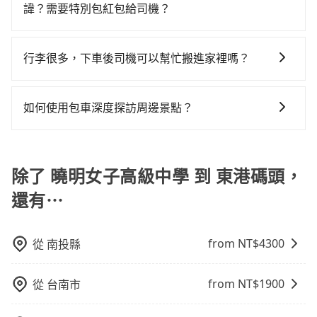
與車輛的詳細資料，將於乘車前一晚八點透過SMS和
車司機不按錶計費，約有27%會採現場議價，建議最好
諱？需要特別包紅包給司機？
或九人座可供選擇，而且無人租車最令人詬病的就是車
轉乘與等車上，現在還不馬上來預約tripool！如果你僅
EMAIL提供。一旦付款完畢，tripool保證出車。一般建
先上網預約，以免當場被坑受騙。綜合以上，無論在價
況，打開車門才發現仍有上一組乘客遺留的垃圾或者撞
有兩位乘車，也可參考tripool的拼車共乘服務，最多可
如果您需要包車前往公墓掃墓或參加告別式，一般司機
議出發前一天中午以前完成預約，越早下訂價格越低
格或服務品質上，tripool都是你從曉明女子高級中學到
凹的車門仍未被修理，每一次租車都好像在開樂透一
再節省50%的交通費用。
都會提供接送服務。不過，如果您有其他特殊要求，例
價，如臨時需要，前一天傍晚五點前仍會收單，最遲如
行李很多，下車後司機可以幫忙搬進家裡嗎？
東港碼頭的最佳選擇。
樣。另外，偶爾也會遇到明明已經預約了時間但上一位
如需要載運骨灰罈或在車上進行法事等作業，建議在訂
當天下午過後乘車，四小時前仍能預約。
用戶卻遲遲尚未歸還，又或者要還車時卻偏偏找不到停
很抱歉，目前司機只能幫您將行李搬下車，暫時無法提
車前先向客服詢問是否有相應的司機可配合，以避免後
車位，對於急著用車或者要載其他乘客的人來說就有不
供將行李搬進家裡的服務，請見諒。」
續爭議。此外，是否需要給司機紅包或小費，則可以由
如何使用包車深度探訪周邊景點？
小的風險。最後，雖然路邊隨租隨還看似方便，但實際
您自行決定。不過，建議可事先詢問司機是否接受。」
使用時還是有其區域的限制，實際可停靠的地點與你的
使用包車進行深度探訪周邊景點時，可以充分利用包車
上下車地點仍有段距離，在遇到下雨天或者載行李時，
的便利性和彈性，探訪更多的景點，並且可以按照自己
就顯得非常不便。
的節奏和時間進行遊覽。除了景點本身，還可以體驗周
除了 曉明女子高級中學 到 東港碼頭，
邊的文化和風俗，品嚐當地的美食，與當地人交流，深
還有⋯
入體驗當地的生活和文化。在探訪景點時，可以積極尋
找當地導遊或者向當地居民請教，了解更多的深度資訊
和內幕，並且可以在旅途中收集更多的故事和經驗，豐
from NT$
4300
從
南投縣
富自己的旅程。
from NT$
1900
從
台南市