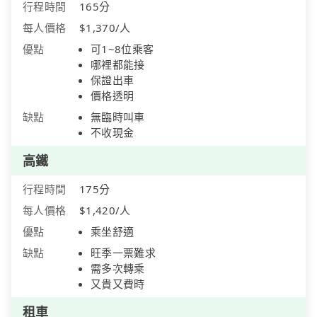
行程時間
165分
每人價格
$1,370/人
優點
可1~8位乘客
哪裡都能接
保證出車
價格透明
缺點
無臨時叫車
不收現金
高鐵
行程時間
175分
每人價格
$1,420/人
優點
乘坐舒適
缺點
旺季一票難求
需多次轉乘
又貴又費時
租車