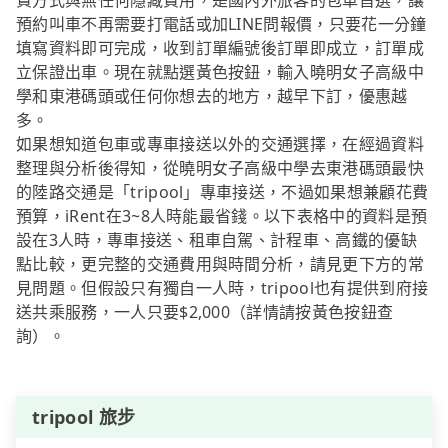
費方式與無任何隱藏費用，是國內外旅客的包車首選，讓
預約叫車不再需要打電話或加LINE問報價，只要花一分鐘
填寫資料即可完成，收到訂單編號後訂單即成立，訂單成
立保證出車。現在就點選黃色按鈕，輸入曉明女子高級中
學和東港碼頭或任何你想去的地方，越早下訂，優惠越
多。
如果想知道包車或專車接送以外的交通選擇，在經過資料
整理與分析後得知，從曉明女子高級中學去東港碼頭最快
的陸路交通是「tripool」專車接送，不過如果想兼顧花費
預算，iRent在3~8人時能最省錢。以下表格中的資料是預
設在3人時，專車接送、租車自駕、計程車、高鐵的優缺
點比較，更完整的交通費用與時間分析，請見更下方的常
見問題。但假設只有獨自一人時，tripool也有提供到府接
送共乘服務，一人只要$2,000（詳情請按黃色按鈕查
詢）。
tripool 旅步