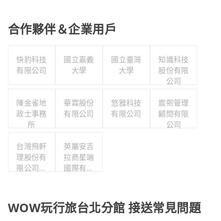
合作夥伴＆企業用戶
快豹科技
國立嘉義
國立臺灣
知識科技
有限公司
大學
大學
股份有限
公司
陳金雀地
華霖股份
悠雅科技
宸熙管理
政士事務
有限公司
有限公司
顧問有限
所
公司
台灣飛軒
英屬安吉
理股份有
拉商星端
限公司職
國際有限
工福利委
公司台灣
員會
分公司
WOW玩行旅台北分館 接送常見問題