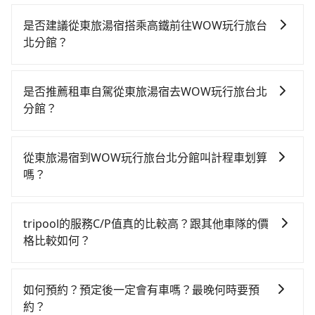
是否建議從東旅湯宿搭乘高鐵前往WOW玩行旅台
北分館？
若要從東旅湯宿搭高鐵前往WOW玩行旅台北分館，高鐵
便宜、費時、轉車麻煩，且難叫計程車前往高鐵站！從
是否推薦租車自駕從東旅湯宿去WOW玩行旅台北
最早06:15一直到22:50，南港-台北一天最多有101班次
分館？
高鐵可搭乘。假設從東旅湯宿 (宜蘭縣礁溪鄉) 前往最靠
如果你有台灣駕照且對自己駕駛技術有信心，且在車上
近的南港高鐵站，叫一輛計程車花費約900元、車程約
時不需要閉目養神（因為要自己開車），最重要的是你
50分鐘。抵達高鐵站後，步行進站、現場購票並於月台
從東旅湯宿到WOW玩行旅台北分館叫計程車划算
當天就要來回，那在宜蘭路邊可隨租隨借的iRent應該是
排隊的時間約20分鐘，再乘坐7~8分鐘（平均8分）的高
嗎？
你最便宜選擇。註冊完iRent的app後，可以每小時
鐵從南港站前往台北高鐵站，每人票價40元，再用15分
如選擇小黃直達，在宜蘭可以透過app叫車的有55688台
$115~205承租小轎車，每公里再額外加收$3.2，從東旅
鐘出站，最後再根據距離的遠近或者天候狀況，決定是
灣大車隊、Uber、Line Taxi、Yoxi等，如果在路邊攔不
湯宿到WOW玩行旅台北分館的花費預估為
步行一段路或者搭乘公車抵達最終的目的地。全程加上
tripool的服務C/P值真的比較高？跟其他車隊的價
到車，也可考慮打電話至附近的計程車隊，如三全計程
$850~1,300（金額差異來自於平假日、車款差異、抵達
轉車時間共1小時33分鐘，假設3位同行，高鐵加轉乘之
格比較如何？
車、礁溪計程車、三全計程汽車行等叫車看看。依照里
目的地後多久原路返回），雖已將eTag和可能的每小時
平均每人花費為340元。不過宜蘭縣領有合法執照的計程
在服務品質許可下，乘客當然希望價格越便宜越好，而
程跳錶計算，價格約為1,070~1,300元間。不過宜蘭縣僅
40元路邊停車費用預估進去，但額外的汽車保險與可能
車僅有700多輛，計程車的密度為雙北的0.9%，換句話
市場上稍具規模且合法經營的業者，有以短程與城市為
有合法計程車約750輛，計程車密度為雙北的0.9%，也
的罰單都需自付。再者，和運的iRent只提供最基本的車
如何預約？預定後一定會有車嗎？最晚何時要預
說，臨時要叫小黃的難度是雙北大城市的100倍。縱使幸
主的台灣大車隊、大都會、LINE Taxi、Uber，機場接送
就是說要臨時叫到小黃的難度是台北或新北的100倍之
型，如Toyota Yaris、Prius C、Vios這類乘坐體驗較差
約？
運攔到一輛小黃了，宜蘭縣少部分小黃司機不按表收