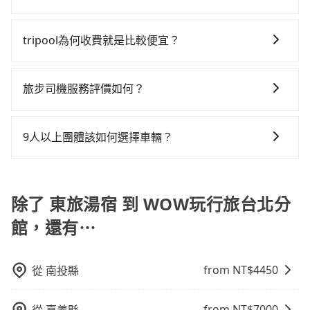
則有肯驛、全鋒、格上租車、和運租車，包車旅遊則是
多。再加上宜蘭縣有些計程車司機不按錶計費，約有
的車款，如果人數超過四位，更是沒有較大的七人座或
費，看乘客是外地人便漫天喊價或恣意繞路。但如果全
如要預約從東旅湯宿前往WOW玩行旅台北分館的專車接
KKDAY、KLOOK、叫車吧等。tripool旅步專注在長程
47%會採現場議價，建議最好先上網預約，以免當場被
九人座可供選擇，而且無人租車最令人詬病的就是車
程使用tripool並到府專車接送，則每人平均花費約450
送服務，可直接線上輸入上下車地點或地址，三秒內即
單程接送與跨縣市計時包車，不論從哪邊去哪裡（當然
坑受騙。雖然東旅湯宿到WOW玩行旅台北分館的跳表小
tripool為何收費就是比較便宜？
況，打開車門才發現仍有上一組乘客遺留的垃圾或者撞
元，費時49分鐘。雖然搭乘高鐵單人車費比預約專車省
可查到真實價格，照著步驟填寫完乘客資料與線上刷
也包括東旅湯宿去WOW玩行旅台北分館），全台保證出
黃可能較為便宜，但仍有臨時攔不到車以及計程車司機
凹的車門仍未被修理，每一次租車都好像在開樂透一
錢，但卻須額外耗費44分鐘在交通時間上，所以如果你
對於平常就有在使用長程專車接送服務的乘客來說，第
卡，訂單即成立。在拿到訂單編號後，隨即會在手機上
車。由於有高效的車輛調度能力，能以市價7~8折提供專
不跳錶計費的風險，如你們人數在五人以上，分坐兩台
樣。另外，偶爾也會遇到明明已經預約了時間但上一位
是一秒鐘幾十萬上下的商務人士，又或者深夜時分想趕
一次使用tripool的會擔心價格比市價便宜不少，是不是
收到簡訊以及電子郵件確認信，如此就完成預約了，而
車到府服務，是絕大多數乘客出行的最佳選擇。
旅步司機服務評價如何？
計程車就不太方便，反而能事先預約且品質穩定的
用戶卻遲遲尚未歸還，又或者要還車時卻偏偏找不到停
緊回家休息的旅客，多花一點錢能讓你旅程更舒適些。
因為司機素質比較差、車上會有煙味、或者車齡過大，
司機與車輛的詳細資料，將於乘車前一晚八點透過SMS
tripool，可能更適合你。
車位，對於急著用車或者要載其他乘客的人來說就有不
再者，如人數更多，預約tripool所平均攤提下來的每人
在 Google 上關於旅步的評論中，許多人都給予旅步司
但事實恰恰相反。tripool不僅有嚴密的篩選機制，定期
和EMAIL提供。一旦付款完畢，tripool保證出車。一般
小的風險。最後，雖然路邊隨租隨還看似方便，但實際
價格價格還會更便宜划算。如果你僅有兩位乘車，也可
機非常高的評價，認為他們非常專業且親切！讓他們的
淘汰顧客評分較低的司機，且車輛均要求5年內新車，司
建議出發前一天中午以前完成預約，越早下訂價格越低
9人以上團體該如何選擇車輛？
使用時還是有其區域的限制，實際可停靠的地點與你的
參考tripool的拼車共乘服務，最多可再節省50%的交通
旅程更加順暢和舒適。」
機也絕對不會在車內吸煙，於新冠肺炎期間也絕對全程
價，如臨時需要，前一天傍晚五點前仍會收單，最遲如
上下車地點仍有段距離，在遇到下雨天或者載行李時，
費用。
在Line群組或Facebook社團裡，有司機標榜能提供乘坐
配戴口罩。tripool之所以能將價格壓在市價7~8折的主
當天下午過後乘車，四小時前仍能預約。
就顯得非常不便。
9人以上之廂型車，其實屬違法。在現行法律下，營業小
因來自於自行研發的AI車輛調度演算法，能有效降低空
客車最多座位數量就是9人，如扣掉司機就只能乘坐8位
除了 東旅湯宿 到 WOW玩行旅台北分
車率，也就是提高俗稱「回頭車」的比例。這不僅體現
乘客，如果要10人以上就是營業大客車的範疇，也就是
在成本的控制，更是在傳統旺季（年假、端午、中秋、
館，還有⋯
中型巴士或大型遊覽車。非法改裝的車輛，不僅與車輛
雙十等）能用更少的司機來服務更多的旅客，意味著使
行照不符，連司機的駕照都會不符。在路上被警察盤查
用到不熟悉的司機或者轉單給其他車行的情況比同行更
請下車終止行程事小，如果發生意外，保險公司可不予
低，如此便反應在服務品質的控管會更佳。但tripool網
from NT$
4450
從
南投縣
賠償就事大了。千萬別為了省小錢而把朋友親人的安全
站上的價格是動態的，一般來說越早預訂價格越優，且
給賭上。通常人數沒有超過10位，建議預約一台九人座
保證前一天中午以前均可全額取消退費，如已經決定好
from NT$
7000