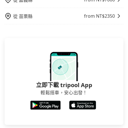
從
嘉義縣
與一台小轎車比較划算，如人數超過12位就一定是叫一
要從東旅湯宿去WOW玩行旅台北分館，請儘早下訂以把
台中巴比較方便。但也有例外，比方說有些山區或路段
握最划算的價格。
是禁止大客車通行的，建議在預定時最好先與車行或平
from NT$
2350
從
苗栗縣
台確認。
立即下載 tripool App
輕鬆搭車，安心出發！