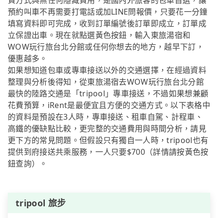
費方式與無任何隱藏費用，是國內外旅客的包車首選，讓
預約叫車不再需要打電話或加LINE問報價，只要花一分鐘
填寫資料即可完成，收到訂單編號後訂單即成立，訂單成
立保證出車。現在就點選黃色按鈕，輸入東旅湯宿和
WOW玩行旅台北分館或任何你想去的地方，越早下訂，
優惠越多。
如果想知道包車或專車接送以外的交通選擇，在經過資料
整理與分析後得知，從東旅湯宿去WOW玩行旅台北分館
最快的陸路交通是「tripool」專車接送，不過如果想兼顧
花費預算，iRent是最便宜且方便的交通方式。以下表格中
的資料是預設在3人時，專車接送、租車自駕、計程車、
高鐵的優缺點比較，更完整的交通費用與時間分析，請見
更下方的常見問題。但假設只有獨自一人時，tripool也有
提供到府接送共乘服務，一人只要$700（詳情請按黃色按
鈕查詢）。
tripool 旅步