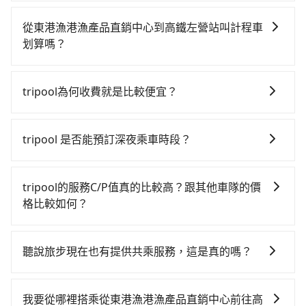
如果你有台灣駕照且對自己駕駛技術有信心，且在車上
時不需要閉目養神（因為要自己開車），最重要的是你
從東港漁港漁產品直銷中心到高鐵左營站叫計程車
當天就要來回，那在屏東路邊可隨租隨借的iRent應該是
划算嗎？
你最便宜選擇。註冊完iRent的app後，可以每小時
如選擇小黃直達，在屏東可以透過app叫車的有55688台
$115~205承租小轎車，每公里再額外加收$3.2，從東港
灣大車隊和Yoxi，如果在路邊攔不到車，也可考慮打電
漁港漁產品直銷中心到高鐵左營站的花費預估為
tripool為何收費就是比較便宜？
話至附近的計程車隊，如碧信汽車行、小琉球計程車、
$750~1,200（金額差異來自於平假日、車款差異、抵達
對於平常就有在使用長程專車接送服務的乘客來說，第
東中計程車等叫車看看。依照里程跳錶計算，價格約為
目的地後多久原路返回），雖已將eTag和可能的每小時
一次使用tripool的會擔心價格比市價便宜不少，是不是
830~1,200元間。不過屏東縣僅有合法計程車約370輛，
40元路邊停車費用預估進去，但額外的汽車保險與可能
tripool 是否能預訂深夜乘車時段？
因為司機素質比較差、車上會有煙味、或者車齡過大，
計程車密度為雙北的0.3%，也就是說要臨時叫到小黃的
的罰單都需自付。再者，和運的iRent只提供最基本的車
可以的！tripool 旅步全年無休並提供深夜接送服務。
但事實恰恰相反。tripool不僅有嚴密的篩選機制，定期
難度是台北或新北的300倍之多。再加上屏東縣有些計程
型，如Toyota Yaris、Prius C、Vios這類乘坐體驗較差
淘汰顧客評分較低的司機，且車輛均要求5年內新車，司
車司機不按錶計費，約有29%會採現場議價，建議最好
tripool的服務C/P值真的比較高？跟其他車隊的價
的車款，如果人數超過四位，更是沒有較大的七人座或
機也絕對不會在車內吸煙，於新冠肺炎期間也絕對全程
先上網預約，以免當場被坑受騙。雖然東港漁港漁產品
格比較如何？
九人座可供選擇，而且無人租車最令人詬病的就是車
配戴口罩。tripool之所以能將價格壓在市價7~8折的主
直銷中心到高鐵左營站的跳表小黃可能較為便宜，但當
況，打開車門才發現仍有上一組乘客遺留的垃圾或者撞
在服務品質許可下，乘客當然希望價格越便宜越好，而
因來自於自行研發的AI車輛調度演算法，能有效降低空
你們人數超過四位時，叫兩輛計程車的費用就貴了，若
凹的車門仍未被修理，每一次租車都好像在開樂透一
市場上稍具規模且合法經營的業者，有以短程與城市為
車率，也就是提高俗稱「回頭車」的比例。這不僅體現
聽說旅步現在也有提供共乘服務，這是真的嗎？
改選tripool的專車服務可再更便宜。
樣。另外，偶爾也會遇到明明已經預約了時間但上一位
主的台灣大車隊、大都會、LINE Taxi、Uber，機場接送
在成本的控制，更是在傳統旺季（年假、端午、中秋、
用戶卻遲遲尚未歸還，又或者要還車時卻偏偏找不到停
是的！除了原有的專車接送外，旅步在2024年更上架了
則有肯驛、全鋒、格上租車、和運租車，包車旅遊則是
雙十等）能用更少的司機來服務更多的旅客，意味著使
車位，對於急著用車或者要載其他乘客的人來說就有不
保證出車的共乘服務，不用再擔心人少不成團問題，還
KKDAY、KLOOK、叫車吧等。tripool旅步專注在長程
我要從哪裡搭乘從東港漁港漁產品直銷中心前往高
用到不熟悉的司機或者轉單給其他車行的情況比同行更
小的風險。最後，雖然路邊隨租隨還看似方便，但實際