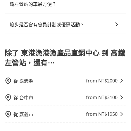
能到府接送，機場、通勤共乘、大型活動接送都適合！
單程接送與跨縣市計時包車，不論從哪邊去哪裡（當然
鐵左營站的車最方便？
低，如此便反應在服務品質的控管會更佳。但tripool網
使用時還是有其區域的限制，實際可停靠的地點與你的
也包括東港漁港漁產品直銷中心去高鐵左營站），全台
站上的價格是動態的，一般來說越早預訂價格越優，且
上下車地點仍有段距離，在遇到下雨天或者載行李時，
tripool提供到府專車接送服務，不論在台灣本島哪個角
保證出車。由於有高效的車輛調度能力，能以市價7~8折
保證前一天中午以前均可全額取消退費，如已經決定好
就顯得非常不便。
落，只要有路能到、Google地圖上能標註、GPS上能找
提供專車到府服務，是絕大多數乘客出行的最佳選擇。
旅步是否會有會員計劃或優惠活動？
要從東港漁港漁產品直銷中心去高鐵左營站，請儘早下
得到，我們就保證發車。直接在官網上輸入住家地址、
訂以把握最划算的價格。
您可以關注我們的官網、社交媒體或訂閱電子郵件獲取
辦公大樓、飯店民宿、各地車站、機場航廈、甚至風景
最新資訊。
區，我們司機都會依照訂單上的資訊依約接送。
除了 東港漁港漁產品直銷中心 到 高鐵
左營站，還有⋯
from NT$
2000
從
嘉義縣
from NT$
3100
從
台中市
from NT$
1950
從
嘉義市