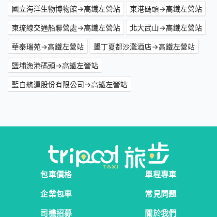
國立海洋生物博物館→高鐵左營站
東港碼頭→高鐵左營站
東琉線交通船聯營處→高鐵左營站
北大武山→高鐵左營站
華泰瑞苑→高鐵左營站
墾丁夏都沙灘酒店→高鐵左營站
鹽埔漁港碼頭→高鐵左營站
藍白航運股份有限公司→高鐵左營站
包車價格
單程專車
企業包車
常見問題
司機招募
關於我們