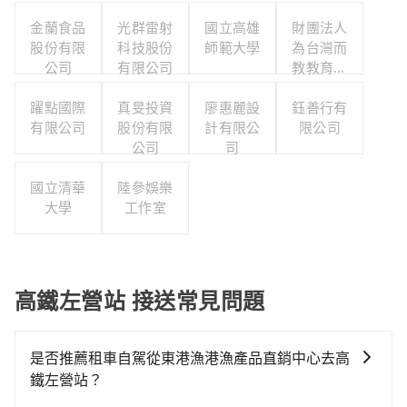
金蘭食品
光群雷射
國立高雄
財團法人
股份有限
科技股份
師範大學
為台灣而
公司
有限公司
教教育基
金會
躍點國際
真旻投資
廖惠麗設
鈺善行有
有限公司
股份有限
計有限公
限公司
公司
司
國立清華
陸參娛樂
大學
工作室
高鐵左營站 接送常見問題
是否推薦租車自駕從東港漁港漁產品直銷中心去高
鐵左營站？