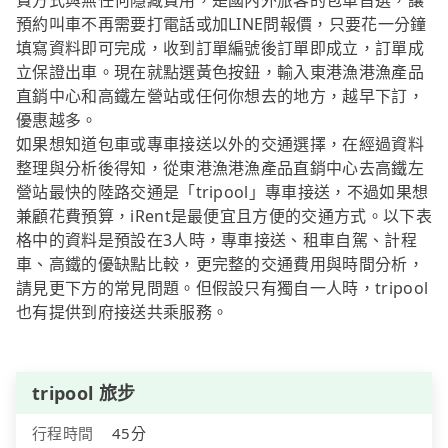
費方式與無任何隱藏費用，是國內外旅客的包車首選，讓
預約叫車不再需要打電話或加LINE問報價，只要花一分鐘
填寫資料即可完成，收到訂單編號後訂單即成立，訂單成
立保證出車。現在就點選黃色按鈕，輸入東港漁港漁產品
直銷中心和高鐵左營站或任何你想去的地方，越早下訂，
優惠越多。
如果想知道包車或專車接送以外的交通選擇，在經過資料
整理與分析後得知，從東港漁港漁產品直銷中心去高鐵左
營站最快的陸路交通是「tripool」專車接送，不過如果想
兼顧花費預算，iRent是最便宜且方便的交通方式。以下表
格中的資料是預設在3人時，專車接送、租車自駕、計程
車、高鐵的優缺點比較，更完整的交通費用與時間分析，
請見更下方的常見問題。但假設只有獨自一人時，tripool
也有提供到府接送共乘服務。
tripool 旅步
行程時間
45分