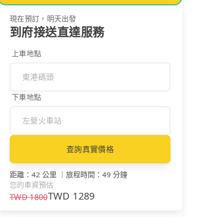
現在預訂，明天出發
到府接送直達服務
上車地點
下車地點
查詢真實價格
距離
：
42 公里
｜
旅程時間
：
49 分鐘
您的車資預估
TWD
1289
TWD
1800