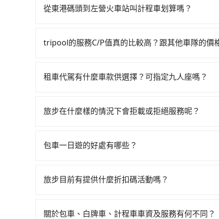
天就要來回，那在屏東路邊可隨租隨借的iRent應該
從東港碼頭到左營火車站叫計程車划算嗎？
$115~205承租小轎車，每公里再額外加收$3.2，
如選擇小黃直達，在屏東可以透過app叫車的有556
來自於平假日、車款差異、抵達目的地後多久原路返
話至東港碼頭附近的計程車隊，如碧信汽車行、東
進去，但額外的汽車保險與可能的罰單都需自付。再者，和
tripool的服務C/P值真的比較高？跟其他車隊的
格約為910~1,400元間，若改選tripool的
Prius C、Vios這類乘坐體驗較差的車款，如
在服務品質許可下，乘客當然希望價格越便宜越好
注意屏東縣僅有合法計程車約370輛，計程車密度為
無人租車最令人詬病的就是車況，打開車門才發現
的台灣大車隊、大都會、LINE Taxi、Uber
的300倍之多。再加上屏東縣有些計程車司機不按
次租車都好像在開樂透一樣。另外，偶爾也會遇到
租車代駕有什麼車款供選擇？可指定九人座嗎？
KKDAY、KLOOK、叫車吧等。tripool旅
當場被坑受騙。雖然東港碼頭到左營火車站的跳表
還車時卻偏偏找不到停車位，對於急著用車或者要
tripool提供的車型以五人座小轎車、休旅車與九人
包括東港碼頭去左營火車站），全台保證出車。由於
的費用就貴了，如選擇tripool的九人座，可用約
還看似方便，但實際使用時還是有其區域的限制，
VW為主，其中也有少量進口車像凌志Lexus、特斯
務，是絕大多數乘客出行的最佳選擇。
旅步在什麼樣的情況下會拒載或拒絕服務呢？
天或者載行李時，就顯得非常不便。
百分百無菸車，乘客均有最高500萬乘客險。如果有
當您使用 tripool 旅步乘車日期當天，若發生以下
座大巴或遊覽車，可特別填單並另外報價。
訂購時填寫的數量。請務必確實填寫當日實際攜帶的
包車一日遊的好處有哪些？
同行，卻無自備或加購兒童座椅。提醒您，為了保
包車一日遊的好處很多，首先，包車可以依照自己
須乘坐兒童座椅。 3) 搭乘寵物友善專車卻沒有
驗當地文化和風土人情，此外，包車還可以省去您
旅步目前有提供什麼折扣碼活動嗎？
中專心欣賞當地美景和文化，讓您的旅程更加輕鬆
目前旅步有提供彈性用車時間、來回訂車、新用戶註
閱電子郵件獲取最新折扣資訊。
關於包車、白牌車、計程車車資及服務有何不同？