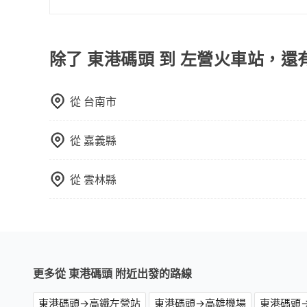
包車、白牌車、計程車三種交通方式的價格及服務
台預定時價格而定，通常愈長程價格CP值愈高。 
計算延遲費用，最終價格通常要下車時才知。價格
除了 東港碼頭 到 左營火車站，還
不一，如行程有問題，事後無法提供客服申訴處理
從
台南市
從
嘉義縣
從
雲林縣
更多從 東港碼頭 附近出發的路線
東港碼頭→高鐵左營站
東港碼頭→高雄機場
東港碼頭