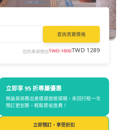
查詢真實價格
TWD
1289
TWD
1800
您的車資預估
立即享 95 折專屬優惠
無論是商務出差還是旅遊探親，來回行程一次
預訂更划算，輕鬆節省旅費！
立即預訂，享受折扣