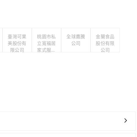
臺灣可果
桃園市私
全球鷹騰
金蘭食品
美股份有
立寬福居
公司
股份有限
限公司
家式服務
公司
類長期照
顧服務機
構
車上時不需要閉目養神（因為要自己開車），最重要的是你當