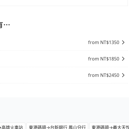
說明： 包車：可以依照個人行程需要靈活安排時間，價格依平
計程車：可24小時隨叫隨到，價格依跳錶而定，如有塞車也會
比包車貴。 白牌車：通常價格較包車便宜，但司機素質、品質
有⋯
。
from NT$
1350
from NT$
1850
from NT$
2450
→高雄火車站
東港碼頭→台新銀行 鳳山分行
東港碼頭→義大天