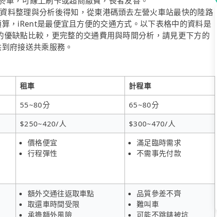
%無菸車，可線上刷卡或超商繳費，長者友善。
資料整理與分析後得知，從東港碼頭去左營火車站最快的陸路
費預算，iRent是最便宜且方便的交通方式。以下表格中的資料是
的優缺點比較，更完整的交通費用與時間分析，請見更下方的
提供到府接送共乘服務。
租車
計程車
55~80分
65~80分
$250~420/人
$300~470/人
價格便宜
滿足臨時需求
行程彈性
不需事先付款
額外交通往返取車點
品質參差不齊
取還車時間受限
難叫車
承擔額外風險
可能不跳錶被坑