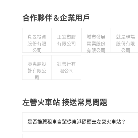
合作夥伴＆企業用戶
真旻投資
正宜塑膠
城市發展
就是現場
股份有限
有限公司
電業股份
股份有限
公司
有限公司
公司
廖惠麗設
鈺善行有
計有限公
限公司
司
左營火車站 接送常見問題
是否推薦租車自駕從東港碼頭去左營火車站？
如果你有台灣駕照且對自己駕駛技術有信心，且在