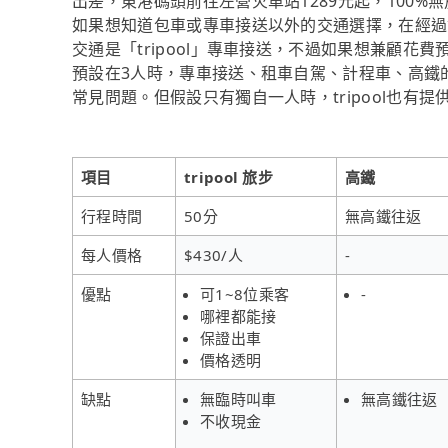
出差，東港碼頭前往左營火車站1289元起，100
如果想知道包車或專車接送以外的交通選擇，在經過
交通是「tripool」專車接送，不過如果想兼顧花
預設在3人時，專車接送、租車自駕、計程車、高鐵
常見問題。但假設只有獨自一人時，tripool也有
項目
tripool 旅步
高鐵
行程時間
50分
無高鐵往返
每人價格
$430/人
-
優點
可1~8位乘客
-
哪裡都能接
保證出車
價格透明
缺點
無臨時叫車
無高鐵往返
不收現金