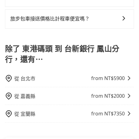
iRent的app後，可以每小時$115~205承租小轎車，每
如選擇小黃直達，在屏東可以透過app叫車的有55688台
公里再額外加收$3.2，從東港碼頭到台新銀行 鳳山分行
灣大車隊和Yoxi，如果在路邊攔不到車，也可考慮打電
的花費預估為$600~1,100（金額差異來自於平假日、車
旅步包車接送價格比計程車便宜嗎？
話至東港碼頭附近的計程車隊，如碧信汽車行、東中計
款差異、抵達目的地後多久原路返回），雖已將eTag和
旅步的車資採固定費率與計程車需依行駛距離計費、且
程車、小琉球計程車等叫車看看。依照里程跳錶計算，
可能的每小時40元路邊停車費用預估進去，但額外的汽
遇塞車、停紅燈時等低速行駛時還需額外加價不同，旅
價格約為550~800元間。不過屏東縣僅有合法計程車約
車保險與可能的罰單都需自付。再者，和運的iRent只提
步費用比計程車低，且能讓您更能輕鬆掌握交通開支。
除了 東港碼頭 到 台新銀行 鳳山分
370輛，計程車密度為雙北的0.3%，也就是說要臨時叫
供最基本的車型，如Toyota Yaris、Prius C、Vios這類
到小黃的難度是台北或新北的300倍之多。再加上屏東縣
乘坐體驗較差的車款，如果人數超過四位，更是沒有較
行，還有⋯
有些計程車司機不按錶計費，約有29%會採現場議價，
大的七人座或九人座可供選擇，而且無人租車最令人詬
建議最好先上網預約，以免當場被坑受騙。雖然東港碼
病的就是車況，打開車門才發現仍有上一組乘客遺留的
頭到台新銀行 鳳山分行的跳表小黃可能較為便宜，但仍
垃圾或者撞凹的車門仍未被修理，每一次租車都好像在
from NT$
5900
從
台北市
有臨時攔不到車以及計程車司機不跳錶計費的風險，如
開樂透一樣。另外，偶爾也會遇到明明已經預約了時間
你們人數在五人以上，分坐兩台計程車就不太方便，反
但上一位用戶卻遲遲尚未歸還，又或者要還車時卻偏偏
from NT$
2000
從
嘉義縣
而能事先預約且品質穩定的tripool，可能更適合你。
找不到停車位，對於急著用車或者要載其他乘客的人來
說就有不小的風險。最後，雖然路邊隨租隨還看似方
from NT$
7350
從
宜蘭縣
便，但實際使用時還是有其區域的限制，實際可停靠的
地點與你的上下車地點仍有段距離，在遇到下雨天或者
載行李時，就顯得非常不便。