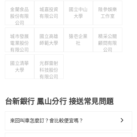
金蘭食品
城嘉投資
國立中山
陸參娛樂
股份有限
有限公司
大學
工作室
公司
城市發展
國立高雄
猿壱企業
精采公關
電業股份
師範大學
社
顧問有限
有限公司
公司
國立清華
光群雷射
大學
科技股份
有限公司
台新銀行 鳳山分行 接送常見問題
來回叫車怎麼訂？會比較便宜嗎？
為了乘客未來可能的訂單修改或取消，每筆訂單只含一