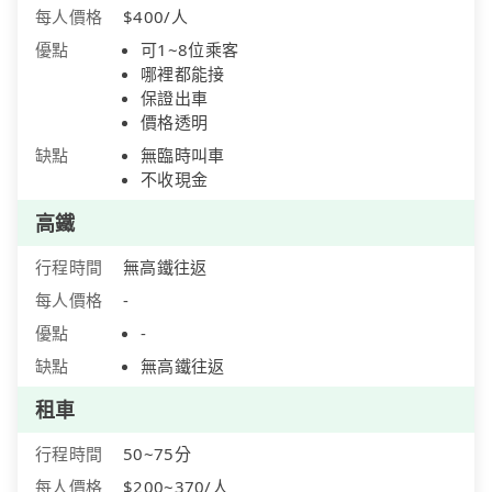
每人價格
$400/人
優點
可1~8位乘客
哪裡都能接
保證出車
價格透明
缺點
無臨時叫車
不收現金
高鐵
行程時間
無高鐵往返
每人價格
-
優點
-
缺點
無高鐵往返
租車
行程時間
50~75分
每人價格
$200~370/人