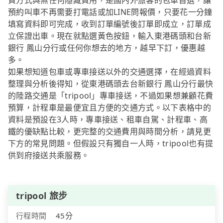
費方式與無任何隱藏費用，是國內外旅客的包車首選，讓
預約叫車不再需要打電話或加LINE問報價，只要花一分鐘
填寫資料即可完成，收到訂單編號後訂單即成立，訂單成
立保證出車。現在就點選黃色按鈕，輸入東港碼頭和台新
銀行 鳳山分行或任何你想去的地方，越早下訂，優惠越
多。
如果想知道包車或專車接送以外的交通選擇，在經過資料
整理與分析後得知，從東港碼頭去台新銀行 鳳山分行最快
的陸路交通是「tripool」專車接送，不過如果想兼顧花費
預算，計程車是最便宜且方便的交通方式。以下表格中的
資料是預設在3人時，專車接送、租車自駕、計程車、高
鐵的優缺點比較，更完整的交通費用與時間分析，請見更
下方的常見問題。但假設只有獨自一人時，tripool也有提
供到府接送共乘服務。
tripool 旅步
行程時間
45分