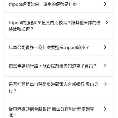
趟車的資訊，所以如果需要來回叫車，請分兩筆訂單預
tripool評價如何？旅步的優勢是什麼？
定。至於價格已經市場最優惠，並無特別針對來回車趟
根據google的評價，tripool的服務品質整體上是非常穩
做額外折扣，但如果手上有優惠代碼，歡迎直接使用，
定及可靠的，大多數的使用者都給予了高分評價。此
不限單程或來回。
tripool的服務C/P值真的比較高？跟其他車隊的價
外，tripool司機專業的駕駛和親切服務態度也獲得了許
格比較如何？
多好評，價格透明無隱藏費用、相比其他業者提供的用
在服務品質許可下，乘客當然希望價格越便宜越好，而
車前一日凌晨6點前取消均可無條件全額退費的承諾，讓
市場上稍具規模且合法經營的業者，有以短程與城市為
您的旅程能更有彈性及保障。
包車公司很多，為什麼要選擇tripool旅步？
主的台灣大車隊、大都會、LINE Taxi、Uber，機場接送
旅步提供多種車型，從轎車、休旅車到九人座，讓您可
則有肯驛、全鋒、格上租車、和運租車，包車旅遊則是
以依照您行程人數的需求進行選擇。此外，為確保您的
KKDAY、KLOOK、叫車吧等。tripool旅步專注在長程
如需申請通行證，能否提前幾天知道車子資訊？
旅途安全無憂，我們的司機都是專業且可靠的職業駕
單程接送與跨縣市計時包車，不論從哪邊去哪裡（當然
為了讓旅步貴賓能夠享有更多取消訂單的彈性，我們提
駛。關於價格，旅步官網可一鍵即時查價，所示價格絕
也包括東港碼頭去台新銀行 鳳山分行），全台保證出
供用車前一天凌晨六點前取消訂單的服務。所以我們會
無隱藏費用，且還提供優於其他業者更彈性的取消政
車。由於有高效的車輛調度能力，能以市價7~8折提供專
是否推薦租車自駕從東港碼頭去台新銀行 鳳山分
在用車前一天才開始安排車輛，並於用車前一天晚上8點
策，讓您在規劃行程時能更無後顧之憂。無論您是要前
車到府服務，是絕大多數乘客出行的最佳選擇。
行？
提供服務司機和車輛資訊。如果您有特殊的用車需求，
往市區還是郊區，我們都可以為您提供最佳的旅遊體
如果你有台灣駕照且對自己駕駛技術有信心，且需要絕
可事先將您的需求寄至旅步的客服信箱：
驗。所以，如果您正在尋找一家可靠的包車公司，
對的時間彈性，最重要的是你當天就要來回，那在屏東
booking@tripool.app，將有專人協助回覆確認是否能
tripool旅步絕對是您值得信任的不二選擇！
從東港碼頭到台新銀行 鳳山分行叫計程車划算
路邊可隨租隨借的iRent應該是你最便宜選擇。註冊完
協助安排。」
嗎？