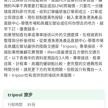
費方式與無任何隱藏費用，是國內外旅客的包車首選，讓
預約叫車不再需要打電話或加LINE問報價，只要花一分鐘
填寫資料即可完成，收到訂單編號後訂單即成立，訂單成
立保證出車。現在就點選黃色按鈕，輸入東港漁港漁產品
直銷中心-華僑市場和高鐵左營站或任何你想去的地方，越
早下訂，優惠越多。
如果想知道包車或專車接送以外的交通選擇，在經過資料
整理與分析後得知，從東港漁港漁產品直銷中心-華僑市場
去高鐵左營站最快的陸路交通是「tripool」專車接送，不
過如果想兼顧花費預算，iRent是最便宜且方便的交通方
式。以下表格中的資料是預設在3人時，專車接送、租車
自駕、計程車、高鐵的優缺點比較，更完整的交通費用與
時間分析，請見更下方的常見問題。但假設只有獨自一人
時，tripool也有提供到府接送共乘服務。
tripool 旅步
行程時間
35分