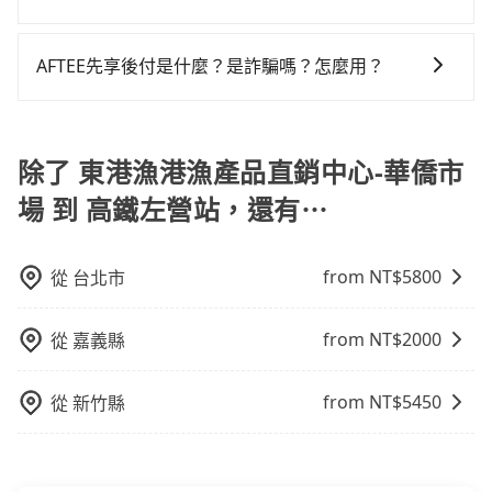
因為司機素質比較差、車上會有煙味、或者車齡過大，
域的限制，實際可停靠的地點與你的上下車地點仍有段
旅步提供多種車型，從轎車、休旅車到九人座，讓您可
但事實恰恰相反。tripool不僅有嚴密的篩選機制，定期
距離，在遇到下雨天或者載行李時，就顯得非常不便。
以依照您行程人數的需求進行選擇。此外，為確保您的
淘汰顧客評分較低的司機，且車輛均要求5年內新車，司
AFTEE先享後付是什麼？是詐騙嗎？怎麼用？
旅途安全無憂，我們的司機都是專業且可靠的職業駕
機也絕對不會在車內吸煙，於新冠肺炎期間也絕對全程
AFTEE是日本市佔率最高的BNPL金流營運公司，提供最
駛。關於價格，旅步官網可一鍵即時查價，所示價格絕
配戴口罩。tripool之所以能將價格壓在市價7~8折的主
新的「先享受後付款」消費金融服務。只需提供手機號
無隱藏費用，且還提供優於其他業者更彈性的取消政
因來自於自行研發的AI車輛調度演算法，能有效降低空
碼即可完成即時的信用審查，費用還可於訂單成立後的
除了 東港漁港漁產品直銷中心-華僑市
策，讓您在規劃行程時能更無後顧之憂。無論您是要前
車率，也就是提高俗稱「回頭車」的比例。這不僅體現
14天內前往便利商店或ATM繳費即可。
往市區還是郊區，我們都可以為您提供最佳的旅遊體
在成本的控制，更是在傳統旺季（年假、端午、中秋、
場 到 高鐵左營站，還有⋯
驗。所以，如果您正在尋找一家可靠的包車公司，
雙十等）能用更少的司機來服務更多的旅客，意味著使
tripool旅步絕對是您值得信任的不二選擇！
用到不熟悉的司機或者轉單給其他車行的情況比同行更
低，如此便反應在服務品質的控管會更佳。但tripool網
from NT$
5800
從
台北市
站上的價格是動態的，一般來說越早預訂價格越優，且
保證前一天中午以前均可全額取消退費，如已經決定好
from NT$
2000
從
嘉義縣
要從東港漁港漁產品直銷中心-華僑市場去高鐵左營站，
請儘早下訂以把握最划算的價格。
from NT$
5450
從
新竹縣