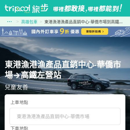
高雄包車
東港漁港漁產品直銷中心-華僑市場到高鐵左營站
東港漁港漁產品直銷中心-華僑市
場→高鐵左營站
兒童友善
上車地點
下車地點