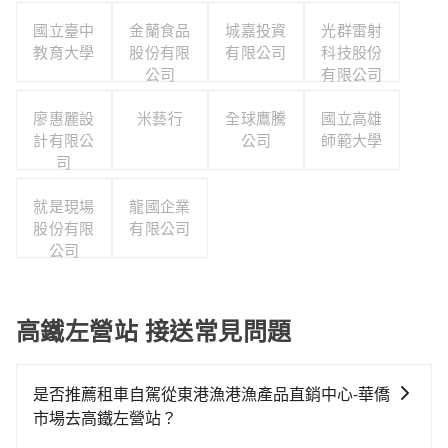
國立臺中
金蘭食品
城嘉投資
光群雷射
教育大學
股份有限
有限公司
科技股份
公司
有限公司
廖惠麗設
米藝行
全球鷹騰
國立高雄
計有限公
公司
師範大學
司
就是現場
龍國企業
股份有限
有限公司
公司
高鐵左營站 接送常見問題
是否推薦租車自駕從東港漁港漁產品直銷中心-華僑
市場去高鐵左營站？