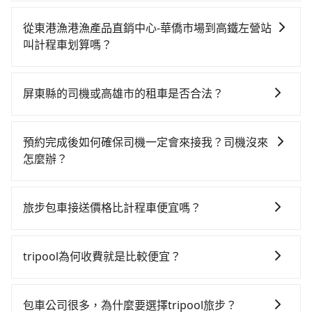
如果你有台灣駕照且對自己駕駛技術有信心，且需要絕
對的時間彈性，最重要的是你當天就要來回，那在屏東
從東港漁港漁產品直銷中心-華僑市場到高鐵左營站
路邊可隨租隨借的iRent應該是你最便宜選擇。註冊完
叫計程車划算嗎？
iRent的app後，可以每小時$115~205承租小轎車，每
如選擇小黃直達，在屏東可以透過app叫車的有55688台
公里再額外加收$3.2，從東港漁港漁產品直銷中心-華僑
灣大車隊和Yoxi，如果在路邊攔不到車，也可考慮打電
市場到高鐵左營站的花費預估為$700~1,150（金額差異
屏東縣的司機或高雄市的租車是否合法？
話至附近的計程車隊，如小琉球計程車、碧信汽車行、
來自於平假日、車款差異、抵達目的地後多久原路返
許多的Line群組或Facebook社團裡，有很多低價的白牌
東中計程車等叫車看看。依照里程跳錶計算，價格約為
回），雖已將eTag和可能的每小時40元路邊停車費用預
車、私家車或野雞車在招攬生意，這不僅是違法可能被
710~1,100元間。不過屏東縣僅有合法計程車約370輛，
估進去，但額外的汽車保險與可能的罰單都需自付。再
預約完成後如何確保司機一定會來接我？司機沒來
警察臨檢並趕下車，出意外後保險公司更是不會提供任
計程車密度為雙北的0.3%，也就是說要臨時叫到小黃的
者，和運的iRent只提供最基本的車型，如Toyota
怎麼辦？
何理賠，如果又遇到心術不正的司機，其犯罪行為可能
難度是台北或新北的300倍之多。再加上屏東縣有些計程
Yaris、Prius C、Vios這類乘坐體驗較差的車款，如果人
只要完成預約並付款完成，訂單就成立，tripool也保證
都無法監控或追查。最好別為了省小錢而冒上不必要的
車司機不按錶計費，約有29%會採現場議價，建議最好
數超過四位，更是沒有較大的七人座或九人座可供選
派車。在出發前一天晚上八點時，會透過電子郵件與簡
風險。而tripool雇用的司機、使用的車輛以及配合的車
先上網預約，以免當場被坑受騙。雖然東港漁港漁產品
旅步包車接送價格比計程車便宜嗎？
擇，而且無人租車最令人詬病的就是車況，打開車門才
訊提供司機的姓名、電話、車牌、車型等資訊，如在約
行，一定符合台灣法律規定，除了司機擁有合法的職業
直銷中心-華僑市場到高鐵左營站的跳表小黃可能較為便
發現仍有上一組乘客遺留的垃圾或者撞凹的車門仍未被
旅步的車資採固定費率與計程車需依行駛距離計費、且
定好的時間與上車地點沒有看到司機，可主動電話聯
駕駛執照以及良民證外，車輛一定投保最高300萬乘客
宜，但仍有臨時攔不到車以及計程車司機不跳錶計費的
修理，每一次租車都好像在開樂透一樣。另外，偶爾也
遇塞車、停紅燈時等低速行駛時還需額外加價不同，旅
繫，可能原本約定的地點不適合暫停而改停靠在附近的
險。最好辨別叫的車是否合法，就看車牌的開頭，只要
tripool為何收費就是比較便宜？
風險，如你們人數在五人以上，分坐兩台計程車就不太
會遇到明明已經預約了時間但上一位用戶卻遲遲尚未歸
步費用比計程車低，且能讓您更能輕鬆掌握交通開支。
位置。但如果遇到車輛故障或者前一趟車嚴重耽誤，
不是R或T開頭的車，就一定是違法。
方便，反而能事先預約且品質穩定的tripool，可能更適
還，又或者要還車時卻偏偏找不到停車位，對於急著用
對於平常就有在使用長程專車接送服務的乘客來說，第
tripool會盡快改派以減少乘客等待的時間。
合你。
車或者要載其他乘客的人來說就有不小的風險。最後，
一次使用tripool的會擔心價格比市價便宜不少，是不是
包車公司很多，為什麼要選擇tripool旅步？
雖然路邊隨租隨還看似方便，但實際使用時還是有其區