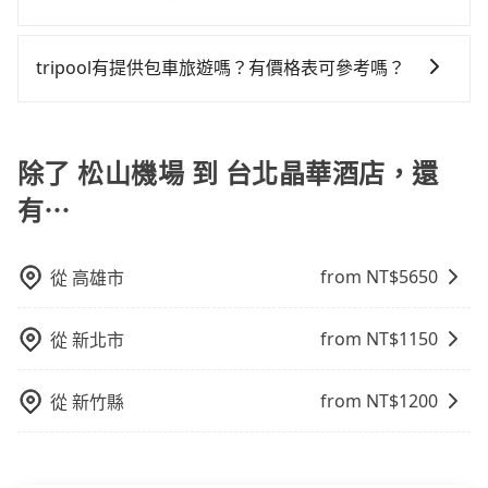
軌系統，這是一種快捷和經濟實惠的交通方式。 2. 公車/
預約旅步接送可能是一個更經濟實惠的選擇。
修理，每一次租車都好像在開樂透一樣。另外，偶爾也
一般來說，搭乘國際航線的出境旅客，需至少提前2小時
客運：公車或客運是到達機場的另一種經濟實惠的交通
會遇到明明已經預約了時間但上一位用戶卻遲遲尚未歸
到機場報到，為避免可能的塞車情況，在預估時最好額
方式。 3. 計程車：計程車通常是到達機場的比較昂貴的
tripool有提供包車旅遊嗎？有價格表可參考嗎？
還，又或者要還車時卻偏偏找不到停車位，對於急著用
外抓30分鐘的彈性時間。比方說正常台中到桃園機場要
選擇，但對於携帶大量行李或急需前往機場的乘客來
車或者要載其他乘客的人來說就有不小的風險。最後，
tripool提供全台各地包括台北晶華酒店與松山機場的包
1.5小時的車程，班機預計早上10點起飛，那保險就是早
說，這可能是最方便的選擇。許多城市的計程車公司提
雖然路邊隨租隨還看似方便，但實際使用時還是有其區
車旅遊，從單純的單趟接送到算時間的計時包車都有，
晨6點以前就從台中出發。如果是國內航線的旅客，提前
供從市中心或其他地區到機場的固定價格，可以預先知
域的限制，實際可停靠的地點與你的上下車地點仍有段
可彈性選擇2~12小時的服務，滿足家族出遊、朋友聚
除了 松山機場 到 台北晶華酒店，還
1小時到機場已經綽綽有餘了。對於國際航線入境旅客來
道價格，避免爭議。 4. 預約機場接送：可以提前預訂服
距離，在遇到下雨天或者載行李時，就顯得非常不便。
會、婚喪喜慶等不同的需求。價格透明、無隱藏費用，
說，如持有自動通關護照，通常30~40分鐘即可領完行
務，安排接送。價格會因路線而有所不同。 5. 高鐵：搭
有⋯
網站試算即真實價格，免去來回電話確認。一天包車的
李出關，而外籍旅客則可能需要60~90分鐘的時間，建
乘高鐵是最快速的選擇，但並非每個縣市都有高鐵站，
價格可能跟其他車隊相差無幾，但是如果只需要短時數
議選擇離開機場的乘車時間抓在班機預計落地後的1小
且下高鐵後還需轉搭其他接駁方式抵達機場，對於入、
或者單程專車服務者，敢大聲說我們價格絕對最划算。
時。但如果是國內航線的旅客，預約班機落地後30分鐘
出境需攜帶大量行李的旅客並不方便。價格也會因您出
from NT$
5650
從
高雄市
網站上可直接挑選小轎車、休旅車、或九人座箱型車，
的乘車時間即可。
發的縣市而有所不同。 總體而言，到機場的最佳交通方
如需10人以上巴士，請來信洽詢。
式取決於您的預算、時間和行程安排。建議您提前了解
from NT$
1150
從
新北市
並根據自己的需要選擇最方便和經濟實惠的交通方式。
from NT$
1200
從
新竹縣