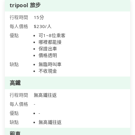
tripool 旅步
行程時間
15分
每人價格
$230/人
優點
可1~8位乘客
哪裡都能接
保證出車
價格透明
缺點
無臨時叫車
不收現金
高鐵
行程時間
無高鐵往返
每人價格
-
優點
-
缺點
無高鐵往返
租車