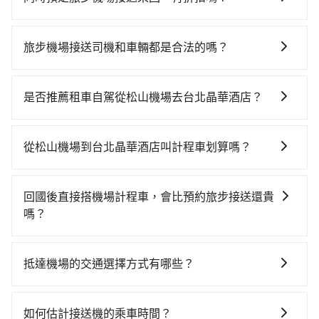
有的，旅步有提供來回預定優惠。您可以在預定去程的
同時，勾選「 預定來回，價錢更優惠」選項，系統會在
旅步機場接送司機和車輛都是合法的嗎？
您完成去程訂單的同時，寄送95折的優惠碼到您的信
是的，旅步的司機和車輛都是合法的。旅步使用的是合
箱，您可再使用此優惠碼預定您的回程。
法的R牌租賃車和T牌多元計程車，並非市面上違法的白
是否推薦租車自駕從松山機場去台北晶華酒店？
牌車，且所有司機均經過嚴格篩選和培訓，確保乘客的
如果你有台灣駕照且對自己駕駛技術有信心，且需要絕
安全和舒適。
對的時間彈性，在北北基桃竹有提供甲地乙還的iRent應
從松山機場到台北晶華酒店叫計程車划算嗎？
該適合你。註冊完iRent的app後，可以每小時
如選擇小黃直達，在台北可以透過app叫車的有55688台
$115~205（平假日與車型而有不同）承租小轎車，每公
灣大車隊、Uber、Line Taxi、Yoxi等，如果在路邊攔不
里再額外加收$3.2，從松山機場到台北晶華酒店的花費
回國後直接搭機場計程車，會比預約旅步接送還貴
到車，也可考慮打電話至松山機場附近的計程車隊，如
預估為$150~250，雖已將每小時40元路邊停車費用預估
嗎？
上達汽車、日發交通、志英衛星車隊等叫車看看。依照
進去，但額外的汽車保險與可能的罰單都需自付。再
這取決於您的目的地和搭乘的時間。在某些情況下，搭
里程跳錶計算，價格約為190~230元間。雖然松山機場
者，和運的iRent只提供最基本的車型，如Toyota
乘機場計程車可能比預約旅步接送更貴，特別是在旅遊
到台北晶華酒店的跳表小黃可能較為便宜，但仍有臨時
Yaris、Prius C、Vios這類乘坐體驗較差的車款，如果人
抵達機場的交通選擇方式有哪些？
旺季、連續假期或尖峰時間。因為機場計程車可能會加
攔不到車以及計程車司機不跳錶計費的風險，如你們人
數超過四位，更是沒有較大的七人座或九人座可供選
所有到機場的交通方式因地區和交通狀況而異，以下列
收額外的附加費用。再加上如果您需要在行程中多次轉
數在五人以上，分坐兩台計程車就不太方便，反而能事
擇，而且無人租車最令人詬病的就是車況，打開車門才
舉一些常見的選擇： 1. 捷運：如果機場附近有捷運或輕
移或停留，搭乘機場計程車的費用可能會更高。因此，
先預約且品質穩定的tripool，可能更適合你。
如何估計接送機的乘車時間？
發現仍有上一組乘客遺留的垃圾或者撞凹的車門仍未被