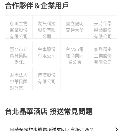
合作夥伴＆企業用戶
永昕生物
友訊科技
國立陽明
美時化學
醫藥股份
股份有限
交通大學
製藥股份
有限公司
公司
有限公司
臺北市立
金車股份
台北市電
家登精密
萬芳醫院
有限公司
腦商業同
工業股份
－委託財
業公會
有限公司
團法人臺
北醫學大
財團法人
博渼股份
中華民國
學辦理
有限公司
對外貿易
發展協會
台北晶華酒店 接送常見問題
同時預定旅步機場接送來回，有折扣嗎？