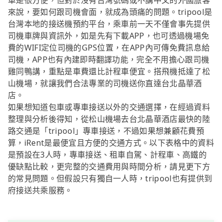
車是很方便，但對於沒有台灣號碼或不講中文的外國旅客
來說，要如何跟司機會面，就成為頭痛的問題。tripool是
台灣本地的接送機預約平台，乘車前一天不僅會事先提供
司機車牌與資訊外，如是先有下載APP，也可透過機場免
費的WIFI定位司機的GPS位置，在APP內可傳免費訊息給
司機，APP也有內建即時翻譯功能，完全不用擔心跟司機
雞同鴨講，重點是車費還比計程車便宜。搭飛機抵達了松
山機場，就讓我們合法專業的司機送你直達台北晶華酒
店。
如果想知道包車或專車接送以外的交通選擇，在經過資料
整理與分析後得知，從松山機場去台北晶華酒店最快的陸
路交通是「tripool」專車接送，不過如果想兼顧花費預
算，iRent是最便宜且方便的交通方式。以下表格中的資料
是預設在3人時，專車接送、租車自駕、計程車、高鐵的
優缺點比較，更完整的交通費用與時間分析，請見更下方
的常見問題。但假設只有獨自一人時，tripool也有提供到
府接送共乘服務。