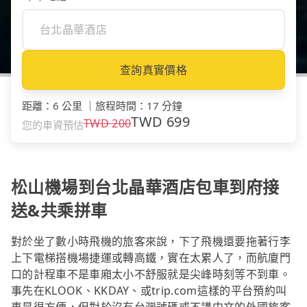
查詢真實價格
距離
：
6 公里
｜
旅程時間
：
17 分鐘
TWD
699
TWD
200
您的車資預估
松山機場到台北晶華酒店包車到府接
送&共乘拼車
對於坐了數小時飛機的旅客來說，下了飛機還要拖著行李
上下電梯搭機場捷運或轉高鐵，實在太累人了，而航廈門
口的計程車不是車廂太小不舒服就是尖峰時刻等不到車。
事先在KLOOK、KKDAY、或trip.com這樣的平台預約叫